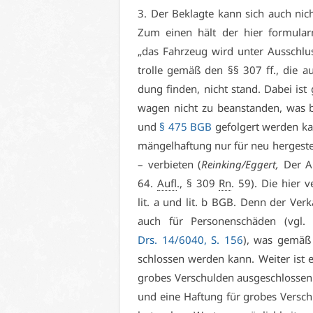
3. Der Be­klag­te kann sich auch nicht 
Zum ei­nen hält der hier for­mu­lar­m
„das Fahr­zeug wird un­ter Aus­schlus
trol­le ge­mäß den §§ 307 ff., die auc
dung fin­den, nicht stand. Da­bei ist 
wa­gen nicht zu be­an­stan­den, was
und
§ 475 BGB
ge­fol­gert wer­den ka
män­gel­haf­tung nur für neu her­ge­ste
– ver­bie­ten (
Rein­king/Eg­gert,
Der Au
64.
Aufl
., § 309
Rn
. 59). Die hier v
lit. a und lit. b BGB. Denn der Ver­käu
auch für Per­so­nen­schä­den (vgl. 
Drs. 14/6040, S. 156
), was ge­mä
schlos­sen wer­den kann. Wei­ter ist 
gro­bes Ver­schul­den aus­ge­schlos­sen
und ei­ne Haf­tung für gro­bes Ver­schu