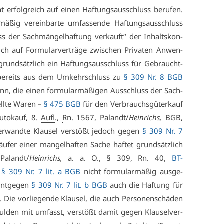
er­folg­reich auf ei­nen Haf­tungs­aus­schluss be­ru­fen.
ä­ßig ver­ein­bar­te um­fas­sen­de Haf­tungs­aus­schluss
s der Sach­män­gel­haf­tung ver­kauft“ der In­halts­kon­
h auf For­mu­lar­ver­trä­ge zwi­schen Pri­va­ten An­wen­
grund­sätz­lich ein Haf­tungs­aus­schluss für Ge­braucht­
 be­reits aus dem Um­kehr­schluss zu
§ 309 Nr. 8 BGB
nn, die ei­nen for­mu­lar­mä­ßi­gen Aus­schluss der Sach­
ll­te Wa­ren –
§ 475 BGB
für den Ver­brauchs­gü­ter­kauf
­to­kauf, 8.
Aufl
.,
Rn
. 1567, Pa­landt/
Hein­richs,
BGB,
er­wand­te Klau­sel ver­stößt je­doch ge­gen
§ 309 Nr. 7
­fer ei­ner man­gel­haf­ten Sa­che haf­tet grund­sätz­lich
Pa­landt/
Hein­richs,
a. a. O
., § 309,
Rn
. 40,
BT-
ß
§ 309 Nr. 7 lit. a BGB
nicht for­mu­lar­mä­ßig aus­ge­
ent­ge­gen
§ 309 Nr. 7 lit. b BGB
auch die Haf­tung für
. Die vor­lie­gen­de Klau­sel, die auch Per­so­nen­schä­den
l­den mit um­fasst, ver­stößt da­mit ge­gen Klau­sel­ver­