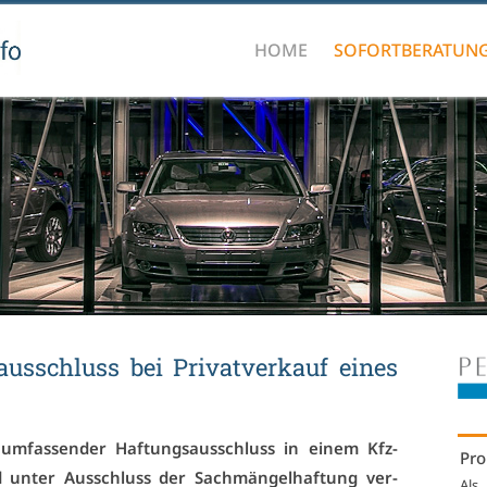
HOME
SOFORTBERATUN
us­schluss bei Pri­vat­ver­kauf ei­nes
r um­fas­sen­der Haf­tungs­aus­schluss in ei­nem Kfz-
Pro
 un­ter Aus­schluss der Sach­män­gel­haf­tung ver­
Als