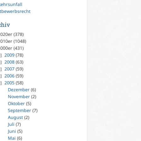
kehrsunfall
tbewerbsrecht
chiv
020er (378)
010er (1048)
000er (431)
2009
(78)
2008
(63)
2007
(59)
2006
(59)
2005
(58)
Dezember
(6)
November
(2)
Oktober
(5)
September
(7)
August
(2)
Juli
(7)
Juni
(5)
Mai
(6)