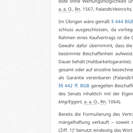
bo­te oh­ne Wer­tungs­mög­lich­keit 
a. a. O
.,
Rn
. 1567, Pa­landt/
Hein­richs,
Im Üb­ri­gen wä­re ge­mäß
§ 444 BG
schluss aus­ge­schlos­sen, da vor­lie­g
Rah­men ei­nes Kauf­ver­trags ist die G
Ge­währ da­für über­nimmt, dass die v
be­stimm­te Be­schaf­fen­heit auf­weist
Dau­er be­hält (Halt­bar­keits­ga­ran­tie
ge­samt oder auf ein­zel­ne be­zeich­ne
als Ga­ran­tie ver­ein­ba­ren (Pa­landt/
§§ 442 ff. BGB
ge­re­gel­ten Be­schaf­
des Se­nats in­halt­lich mit der Ei­ge
king/Eg­gert,
a. a. O
.,
Rn
. 1064).
Be­reits die For­mu­lie­rung des Ver­
män­gel­haf­tung ver­kauft – so­weit 
(Ziff. 1)“ be­nutzt ein­deu­tig das Wort