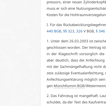
pres­sors, ei­ner neu­en Zy­lin­der­kopf
muss er sich ei­ne Nut­zungs­ent­schä­
Kos­ten für die Hohl­raum­ver­sie­ge­l
I. Für das Rück­ab­wick­lungs­be­geh­r
440 BGB
,
§§ 323
,
326
V BGB,
§ 346
1. Un­ter dem 26.03.2003 ist zwi­schen
ge­schlos­sen wor­den. Der Ver­trag i
in der Kla­ge­schrift vor­sorg­lich die
aber deut­lich, dass die An­fech­tu
mit der Sach­män­gel­haf­tung nicht d
zess zu­läs­si­ge Even­tual­an­fech­tung,
An­fech­tungs­er­klä­rung mög­lich sein
gen
MünchKomm-BGB
/
Wes­ter­mann
2. Das Fahr­zeug ist man­gel­haft. Laut
schul­det, da der Text des Kauf­ver­tra