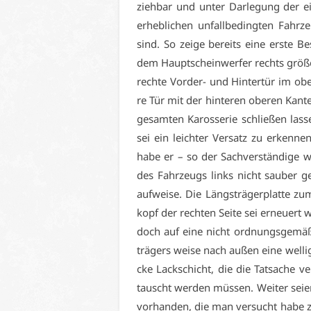
zieh­bar und un­ter Dar­le­gung der ein
er­heb­li­chen un­fall­be­ding­ten Fah
sind. So zei­ge be­reits ei­ne ers­te B
dem Haupt­schein­wer­fer rechts grö­ßer
rech­te Vor­der- und Hin­ter­tür im obe
re Tür mit der hin­te­ren obe­ren Kan­t
ge­sam­ten Ka­ros­se­rie schlie­ßen las
sei ein leich­ter Ver­satz zu er­ken­
ha­be er – so der Sach­ver­stän­di­ge w
des Fahr­zeugs links nicht sau­ber ge
auf­wei­se. Die Längs­trä­ger­plat­te z
kopf der rech­ten Sei­te sei er­neu­ert w
doch auf ei­ne nicht ord­nungs­ge­mä­ß
trä­gers wei­se nach au­ßen ei­ne wel­li­
cke Lack­schicht, die die Tat­sa­che ver
tauscht wer­den müs­sen. Wei­ter sei­e
vor­han­den, die man ver­sucht ha­be zu