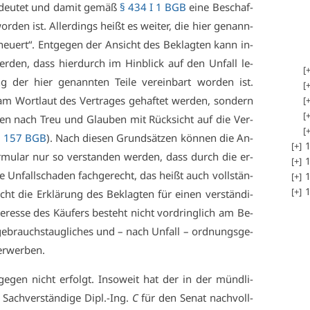
n­deu­tet und da­mit ge­mäß
§ 434 I 1 BGB
ei­ne Be­schaf­
wor­den ist. Al­ler­dings heißt es wei­ter, die hier ge­nann­
er­neu­ert“. Ent­ge­gen der An­sicht des Be­klag­ten kann in­
er­den, dass hier­durch im Hin­blick auf den Un­fall le­
ung der hier ge­nann­ten Tei­le ver­ein­bart wor­den ist.
m Wort­laut des Ver­tra­ges ge­haf­tet wer­den, son­dern
re­den nach Treu und Glau­ben mit Rück­sicht auf die Ver­
,
157 BGB
). Nach die­sen Grund­sät­zen kön­nen die An­
1
r­mu­lar nur so ver­stan­den wer­den, dass durch die er­
1
de Un­fall­scha­den fach­ge­recht, das heißt auch voll­stän­
1
1
t die Er­klä­rung des Be­klag­ten für ei­nen ver­stän­di­
r­es­se des Käu­fers be­steht nicht vor­dring­lich am Be­
 ge­brauchs­taug­li­ches und – nach Un­fall – ord­nungs­ge­
er­wer­ben.
in­ge­gen nicht er­folgt. In­so­weit hat der in der münd­li­
 Sach­ver­stän­di­ge Dipl.-Ing.
C
für den Se­nat nach­voll­