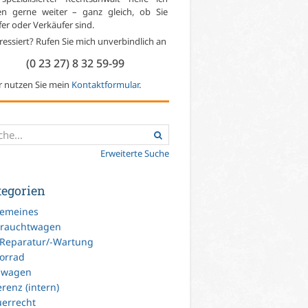
en gerne weiter – ganz gleich, ob Sie
er oder Verkäufer sind.
ressiert? Rufen Sie mich unverbindlich an
(0 23 27) 8 32 59-99
r nutzen Sie mein
Kontaktformular
.
Erweiterte Suche
tegorien
gemeines
rauchtwagen
-Reparatur/-Wartung
orrad
uwagen
renz (intern)
uerrecht