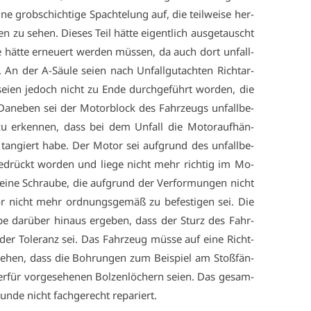
ne grob­schich­ti­ge Spach­te­lung auf, die teil­wei­se her­
en zu se­hen. Die­ses Teil hät­te ei­gent­lich aus­ge­tauscht
hät­te er­neu­ert wer­den müs­sen, da auch dort un­fall­
. An der A-Säu­le sei­en nach Un­fall­gut­ach­ten Richt­ar­
 sei­en je­doch nicht zu En­de durch­ge­führt wor­den, die
Da­ne­ben sei der Mo­tor­block des Fahr­zeugs un­fall­be­
 zu er­ken­nen, dass bei dem Un­fall die Mo­tor­auf­hän­
an­giert ha­be. Der Mo­tor sei auf­grund des un­fall­be­
­ge­drückt wor­den und lie­ge nicht mehr rich­tig im Mo­
ei­ne Schrau­be, die auf­grund der Ver­for­mun­gen nicht
or nicht mehr ord­nungs­ge­mäß zu be­fes­ti­gen sei. Die
e dar­über hin­aus er­ge­ben, dass der Sturz des Fahr­
der To­le­ranz sei. Das Fahr­zeug müs­se auf ei­ne Richt­
­hen, dass die Boh­run­gen zum Bei­spiel am Stoß­fän­
­für vor­ge­se­he­nen Bol­zen­lö­chern sei­en. Das ge­sam­
n­de nicht fach­ge­recht re­pa­riert.