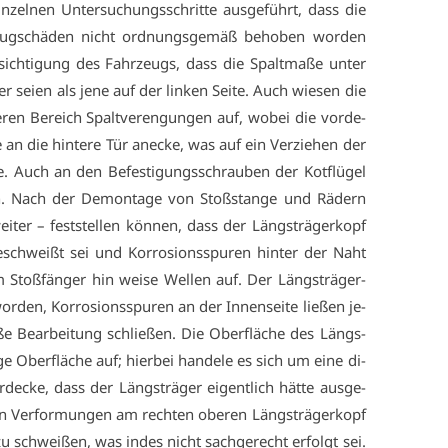
­zel­nen Un­ter­su­chungs­schrit­te aus­ge­führt, dass die
r­zeug­schä­den nicht ord­nungs­ge­mäß be­ho­ben wor­den
e­sich­ti­gung des Fahr­zeugs, dass die Spalt­ma­ße un­ter
 sei­en als je­ne auf der lin­ken Sei­te. Auch wie­sen die
­ren Be­reich Spalt­ver­en­gun­gen auf, wo­bei die vor­de­
e an die hin­te­re Tür an­ecke, was auf ein Ver­zie­hen der
­se. Auch an den Be­fes­ti­gungs­schrau­ben der Kot­flü­gel
nen. Nach der De­mon­ta­ge von Stoß­stan­ge und Rä­dern
ei­ter – fest­stel­len kön­nen, dass der Längs­trä­ger­kopf
­schweißt sei und Kor­ro­si­ons­spu­ren hin­ter der Naht
um Stoß­fän­ger hin wei­se Wel­len auf. Der Längs­trä­ger­
or­den, Kor­ro­si­ons­spu­ren an der In­nen­sei­te lie­ßen je­
e Be­ar­bei­tung schlie­ßen. Die Ober­flä­che des Längs­
ge Ober­flä­che auf; hier­bei han­de­le es sich um ei­ne di­
­de­cke, dass der Längs­trä­ger ei­gent­lich hät­te aus­ge­
n Ver­for­mun­gen am rech­ten obe­ren Längs­trä­ger­kopf
 schwei­ßen, was in­des nicht sach­ge­recht er­folgt sei.