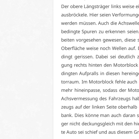
Der obe­re Längs­trä­ger links wei­se ei­
aus­brö­cke­le. Hier sei­en Ver­for­mun­g
wer­den müs­sen. Auch die Achs­wel­le 
be­ding­te Spu­ren zu er­ken­nen sei­en
bei­ten vor­ge­se­hen ge­we­sen, die­se
Ober­flä­che wei­se noch Wel­len auf. 
dingt ge­ris­sen. Da­bei sei deut­lich
gung rechts hin­ten den Mo­tor­block t
ding­ten Auf­pralls in die­sen her­ein
tor­raum. Im Mo­tor­block feh­le auch 
mehr hin­ein­pas­se, so­dass der Mo­t
Achs­ver­mes­sung des Fahr­zeugs ha­b
zeugs auf der lin­ken Sei­te ober­halb 
bank. Dies kön­ne man auch dar­an se
ger nicht de­ckungs­gleich mit den hier
te Au­to sei schief und aus die­sem Gru