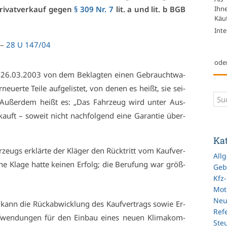
Ihn
i­vat­ver­kauf ge­gen
§ 309 Nr. 7
lit. a und lit. b BGB
Käuf
Inte
 –
28 U 147/04
ode
 26.03.2003 von dem Be­klag­ten ei­nen Ge­braucht­wa­
eu­er­te Tei­le auf­ge­lis­tet, von de­nen es heißt, sie sei­
. Au­ßer­dem heißt es: „Das Fahr­zeug wird un­ter Aus­
auft – so­weit nicht nach­fol­gend ei­ne Ga­ran­tie über­
Ka
zeugs er­klär­te der Klä­ger den Rück­tritt vom Kauf­ver­
All
e Kla­ge hat­te kei­nen Er­folg; die Be­ru­fung war größ­
Geb
Kfz
Mot
Ne
kann die Rück­ab­wick­lung des Kauf­ver­trags so­wie Er­
Refe
f­wen­dun­gen für den Ein­bau ei­nes neu­en Kli­ma­kom­
Ste