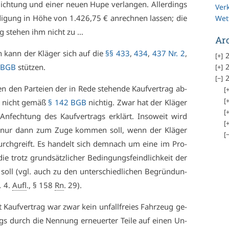
­dich­tung und ei­ner neu­en Hu­pe ver­lan­gen. Al­ler­dings
Ver
di­gung in Hö­he von 1.426,75 € an­rech­nen las­sen; die
Wet
ung ste­hen ihm nicht zu …
Ar
en kann der Klä­ger sich auf die
§§ 433
,
434
,
437 Nr. 2
,
2
2
 BGB
stüt­zen.
2
 den Par­tei­en der in Re­de ste­hen­de Kauf­ver­trag ab­
st nicht ge­mäß
§ 142 BGB
nich­tig. Zwar hat der Klä­ger
 An­fech­tung des Kauf­ver­trags er­klärt. In­so­weit wird
ng nur dann zum Zu­ge kom­men soll, wenn der Klä­ger
urch­greift. Es han­delt sich dem­nach um ei­ne im Pro­
 die trotz grund­sätz­li­cher Be­din­gungs­feind­lich­keit der
 soll (vgl. auch zu den un­ter­schied­li­chen Be­grün­dun­
,
4.
Aufl
., § 158
Rn
. 29).
 Kauf­ver­trag war zwar kein un­fall­frei­es Fahr­zeug ge­
gs durch die Nen­nung er­neu­er­ter Tei­le auf ei­nen Un­