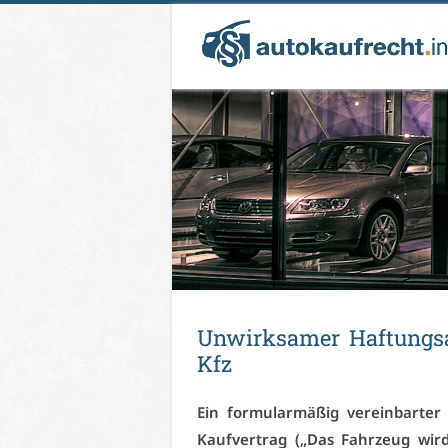
Un­wirk­sa­mer Haf­tungs­a
Kfz
Ein for­mu­lar­mä­ßig ver­ein­bar­te
Kauf­ver­trag („Das Fahr­zeug wird