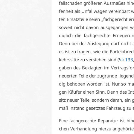
fall­scha­den grö­ße­ren Aus­ma­ßes hi
fen­heit als Un­fall­wa­gen ver­ein­bart 
ten Er­satz­tei­le sei­en „fach­ge­recht 
so­weit nicht da­von aus­ge­gan­gen w
dig­lich die fach­ge­rech­te Er­neue­r
Denn bei der Aus­le­gung darf nicht a
es ist zu fra­gen, wie die Par­tei­ab­
kehrs­sit­te zu ver­ste­hen sind (
§§ 133
ga­ben des Be­klag­ten im Ver­trags­fo
neu­er­ten Tei­le der zu­grun­de lie­gen­
dig be­ho­ben wor­den ist. Nur so mach
gen Käu­fer ei­nen Sinn. Denn das In­te
sitz neu­er Tei­le, son­dern dar­an, ein
mäß in­stand ge­setz­tes Fahr­zeug zu 
Ei­ne fach­ge­rech­te Re­pa­ra­tur ist h
chen Ver­hand­lung hier­zu an­ge­hör­te