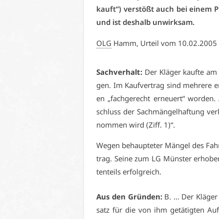
kauft“) ver­stößt auch bei ei­nem Pr
und ist des­halb un­wirk­sam.
OLG
Hamm, Ur­teil vom 10.02.2005
Sach­ver­halt:
Der Klä­ger kauf­te am
gen. Im Kauf­ver­trag sind meh­re­re er­n
en „fach­ge­recht er­neu­ert“ wor­den
schluss der Sach­män­gel­haf­tung ver­k
nom­men wird (Ziff. 1)“.
We­gen be­haup­te­ter Män­gel des Fahr­
trag. Sei­ne zum LG Müns­ter er­ho­be­n
ten­teils er­folg­reich.
Aus den Grün­den:
B. … Der Klä­ger 
satz für die von ihm ge­tä­tig­ten Au