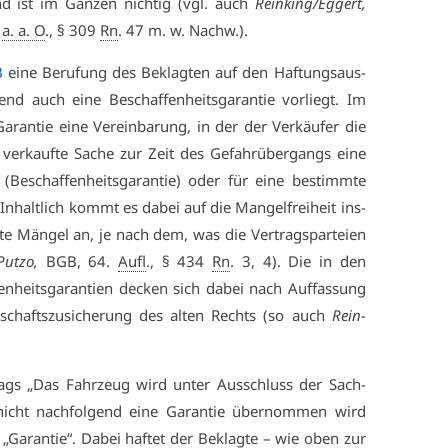
und ist im Gan­zen nich­tig (vgl. auch
Rein­king/Eg­gert,
a. a. O
., § 309
Rn
. 47 m. w. Nachw.).
B
ei­ne Be­ru­fung des Be­klag­ten auf den Haf­tungs­aus­
end auch ei­ne Be­schaf­fen­heits­ga­ran­tie vor­liegt. Im
a­ran­tie ei­ne Ver­ein­ba­rung, in der der Ver­käu­fer die
er­kauf­te Sa­che zur Zeit des Ge­fahr­über­gangs ei­ne
 (Be­schaf­fen­heits­ga­ran­tie) oder für ei­ne be­stimm­te
). In­halt­lich kommt es da­bei auf die Man­gel­frei­heit ins­
­te Män­gel an, je nach dem, was die Ver­trags­par­tei­en
Putzo,
BGB, 64.
Aufl
., § 434
Rn
. 3, 4). Die in den
fen­heits­ga­ran­ti­en de­cken sich da­bei nach Auf­fas­sung
n­schafts­zu­si­che­rung des al­ten Rechts (so auch
Rein­
trags „Das Fahr­zeug wird un­ter Aus­schluss der Sach­
nicht nach­fol­gend ei­ne Ga­ran­tie über­nom­men wird
 „Ga­ran­tie“. Da­bei haf­tet der Be­klag­te – wie oben zur