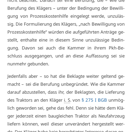
nicht be­ach­tet. Da­nach sei ei­ne Be­ru­fung, die – wie die
Be­ru­fung des Klä­gers – un­ter der Be­din­gung der Be­wil­li­
gung von Pro­zess­kos­ten­hil­fe ein­ge­legt wer­de, un­zu­läs­
sig. Die For­mu­lie­rung des Klä­gers, „nach Be­wil­li­gung von
Pro­zess­kos­ten­hil­fe“ wür­den die auf­ge­führ­ten An­trä­ge ge­
stellt, ent­hal­te ei­ne in die­sem Sin­ne un­zu­läs­si­ge Be­din­
gung. Da­von sei auch die Kam­mer in ih­rem Pkh-Be­
schluss aus­ge­gan­gen, und an die­se Auf­fas­sung sei sie
nun­mehr ge­bun­den.
Je­den­falls aber – so hat die Be­klag­te wei­ter gel­tend ge­
macht – sei die Be­ru­fung un­be­grün­det. Wie die Kam­mer
dar­auf ab­zu­stel­len, dass ihr, der Be­klag­ten, die Lie­fe­rung
des Trak­tors an den Klä­ger
i. S
. von
§ 275 I BGB
un­mög­
lich ge­wor­den sei, ge­he das fehl. Denn sie hät­te dem Klä­
ger je­der­zeit ei­nen bau­glei­chen Trak­tor als Neu­fahr­zeug
lie­fern kön­nen, weil die­ser un­ver­än­dert her­ge­stellt wer­
de. Der Klä­ger ha­be kein be­rech­tig­tes In­ter­es­se dar­an ge­