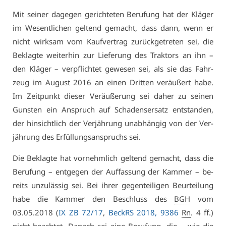
Mit sei­ner da­ge­gen ge­rich­te­ten Be­ru­fung hat der Klä­ger
im We­sent­li­chen gel­tend ge­macht, dass dann, wenn er
nicht wirk­sam vom Kauf­ver­trag zu­rück­ge­tre­ten sei, die
Be­klag­te wei­ter­hin zur Lie­fe­rung des Trak­tors an ihn –
den Klä­ger – ver­pflich­tet ge­we­sen sei, als sie das Fahr­
zeug im Au­gust 2016 an ei­nen Drit­ten ver­äu­ßert ha­be.
Im Zeit­punkt die­ser Ver­äu­ße­rung sei da­her zu sei­nen
Guns­ten ein An­spruch auf Scha­dens­er­satz ent­stan­den,
der hin­sicht­lich der Ver­jäh­rung un­ab­hän­gig von der Ver­
jäh­rung des Er­fül­lungs­an­spruchs sei.
Die Be­klag­te hat vor­nehm­lich gel­tend ge­macht, dass die
Be­ru­fung – ent­ge­gen der Auf­fas­sung der Kam­mer – be­
reits un­zu­läs­sig sei. Bei ih­rer ge­gen­tei­li­gen Be­ur­tei­lung
ha­be die Kam­mer den Be­schluss des
BGH
vom
03.05.2018 (
IX ZB 72/17
,
BeckRS 2018, 9386
Rn
. 4 ff.)