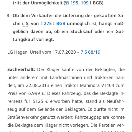
tritt der Un­mög­lich­keit (
§§ 195
,
199
I BGB).
Ob dem Ver­käu­fer die Lie­fe­rung der ge­kauf­ten Sa­
che
i. S
. von
§ 275 I BGB
un­mög­lich ist, hängt maß­
geb­lich da­von ab, ob ein Stück­kauf oder ein Gat­
tungs­kauf vor­liegt.
LG Ha­gen, Ur­teil vom 17.07.2020 –
7 S 68/19
Sach­ver­halt:
Der Klä­ger kauf­te von der Be­klag­ten, die
un­ter an­de­rem mit Land­ma­schi­nen und Trak­to­ren han­
delt, am 22.08.2013 ei­nen Trak­tor Ma­hin­dra VT404 zum
Preis von 6.999 €. Die­ses Fahr­zeug, das die Be­klag­te ih­
rer­seits für 5125 € er­wor­ben hat­te, stand als Neu­fahr­
zeug auf dem Ge­län­de der Be­klag­ten. Es durf­te nicht im
Stra­ßen­ver­kehr ge­nutzt wer­den; Fahr­zeug­pa­pie­re konn­te
die Be­klag­te dem Klä­ger nicht vor­le­gen. Die Par­tei­en ver­