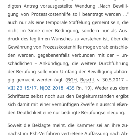
dig­ten An­trag vor­aus­ge­stell­te Wen­dung „Nach Be­wil­li­
gung von Pro­zess­kos­ten­hil­fe soll be­an­tragt wer­den …“
auch nur als ei­ne tem­po­ra­le Staf­fe­lung ge­meint sein, die
nicht im Sin­ne ei­ner Be­din­gung, son­dern nur als Aus­
druck des le­gi­ti­men Wun­sches zu ver­ste­hen ist, über die
Ge­wäh­rung von Pro­zess­kos­ten­hil­fe mö­ge vor­ab ent­schie­
den wer­den, ge­ge­be­nen­falls ver­bun­den mit der – un­
schäd­li­chen – An­kün­di­gung, die wei­te­re Durch­füh­rung
der Be­ru­fung sol­le vom Um­fang der Be­wil­li­gung ab­hän­
gig ge­macht wer­den (vgl. (
BGH
,
Beschl
. v. 30.5.2017 –
VI­II ZB 15/17
,
NJOZ 2018, 435
Rn
. 19). We­der aus dem
Schrift­satz selbst noch aus den Be­gleit­um­stän­den er­gibt
sich da­mit mit ei­ner ver­nünf­ti­gen Zwei­feln aus­schlie­ßen­
den Deut­lich­keit ei­ne nur be­ding­te Be­ru­fungs­ein­le­gung.
So­weit die Be­klag­te meint, die Kam­mer sei an ih­re zu­
nächst im Pkh-Ver­fah­ren ver­tre­te­ne Auf­fas­sung nach Ab­