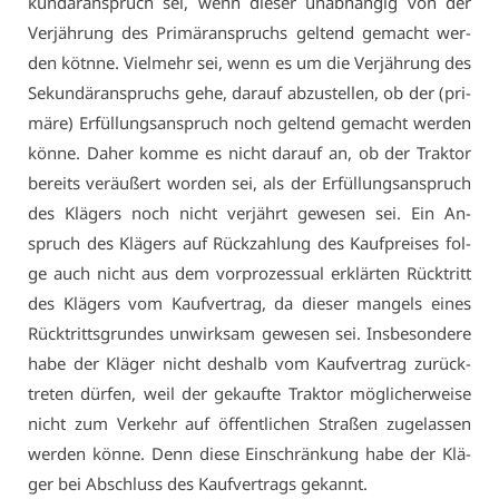
kun­där­an­spruch sei, wenn die­ser un­ab­hän­gig von der
Ver­jäh­rung des Pri­mär­an­spruchs gel­tend ge­macht wer­
den köt­nne. Viel­mehr sei, wenn es um die Ver­jäh­rung des
Se­kun­där­an­spruchs ge­he, dar­auf ab­zu­stel­len, ob der (pri­
mä­re) Er­fül­lungs­an­spruch noch gel­tend ge­macht wer­den
kön­ne. Da­her kom­me es nicht dar­auf an, ob der Trak­tor
be­reits ver­äu­ßert wor­den sei, als der Er­fül­lungs­an­spruch
des Klä­gers noch nicht ver­jährt ge­we­sen sei. Ein An­
spruch des Klä­gers auf Rück­zah­lung des Kauf­prei­ses fol­
ge auch nicht aus dem vor­pro­zes­su­al er­klär­ten Rück­tritt
des Klä­gers vom Kauf­ver­trag, da die­ser man­gels ei­nes
Rück­tritts­grun­des un­wirk­sam ge­we­sen sei. Ins­be­son­de­re
ha­be der Klä­ger nicht des­halb vom Kauf­ver­trag zu­rück­
tre­ten dür­fen, weil der ge­kauf­te Trak­tor mög­li­cher­wei­se
nicht zum Ver­kehr auf öf­fent­li­chen Stra­ßen zu­ge­las­sen
wer­den kön­ne. Denn die­se Ein­schrän­kung ha­be der Klä­
ger bei Ab­schluss des Kauf­ver­trags ge­kannt.