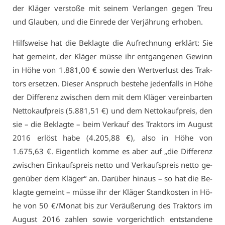
der Klä­ger ver­sto­ße mit sei­nem Ver­lan­gen ge­gen Treu
und Glau­ben, und die Ein­re­de der Ver­jäh­rung er­ho­ben.
Hilfs­wei­se hat die Be­klag­te die Auf­rech­nung er­klärt: Sie
hat ge­meint, der Klä­ger müs­se ihr ent­gan­ge­nen Ge­winn
in Hö­he von 1.881,00 € so­wie den Wert­ver­lust des Trak­
tors er­set­zen. Die­ser An­spruch be­ste­he je­den­falls in Hö­he
der Dif­fe­renz zwi­schen dem mit dem Klä­ger ver­ein­bar­ten
Net­to­kauf­preis (5.881,51 €) und dem Net­to­kauf­preis, den
sie – die Be­klag­te – beim Ver­kauf des Trak­tors im Au­gust
2016 er­löst ha­be (4.205,88 €), al­so in Hö­he von
1.675,63 €. Ei­gent­lich kom­me es aber auf „die Dif­fe­renz
zwi­schen Ein­kaufs­preis net­to und Ver­kaufs­preis net­to ge­
gen­über dem Klä­ger“ an. Dar­über hin­aus – so hat die Be­
klag­te ge­meint – müs­se ihr der Klä­ger Stand­kos­ten in Hö­
he von 50 €/Mo­nat bis zur Ver­äu­ße­rung des Trak­tors im
Au­gust 2016 zah­len so­wie vor­ge­richt­lich ent­stan­de­ne