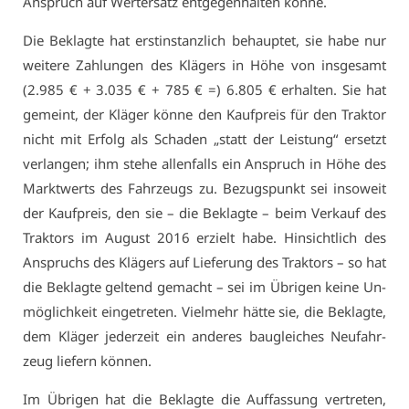
An­spruch auf Wert­er­satz ent­ge­gen­hal­ten kön­ne.
Die Be­klag­te hat erst­in­stanz­lich be­haup­tet, sie ha­be nur
wei­te­re Zah­lun­gen des Klä­gers in Hö­he von ins­ge­samt
(2.985 € + 3.035 € + 785 € =) 6.805 € er­hal­ten. Sie hat
ge­meint, der Klä­ger kön­ne den Kauf­preis für den Trak­tor
nicht mit Er­folg als Scha­den „statt der Leis­tung“ er­setzt
ver­lan­gen; ihm ste­he al­len­falls ein An­spruch in Hö­he des
Markt­werts des Fahr­zeugs zu. Be­zugs­punkt sei in­so­weit
der Kauf­preis, den sie – die Be­klag­te – beim Ver­kauf des
Trak­tors im Au­gust 2016 er­zielt ha­be. Hin­sicht­lich des
An­spruchs des Klä­gers auf Lie­fe­rung des Trak­tors – so hat
die Be­klag­te gel­tend ge­macht – sei im Üb­ri­gen kei­ne Un­
mög­lich­keit ein­ge­tre­ten. Viel­mehr hät­te sie, die Be­klag­te,
dem Klä­ger je­der­zeit ein an­de­res bau­glei­ches Neu­fahr­
zeug lie­fern kön­nen.
Im Üb­ri­gen hat die Be­klag­te die Auf­fas­sung ver­tre­ten,