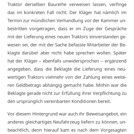
Trak­tor der­sel­ben Bau­rei­he ver­wei­sen las­sen, ver­fin­ge
das im kon­kre­ten Fall nicht. Der Klä­ger hat näm­lich im
Ter­min zur münd­li­chen Ver­hand­lung vor der Kam­mer un­
be­strit­ten vor­ge­tra­gen, dass er im Zu­ge der Ge­sprä­che
mit der Lie­fe­rung ei­nes neu­en Trak­tors ein­ver­stan­den ge­
we­sen sei, der mit der Sa­che be­fass­te Mit­ar­bei­ter der Be­
klag­te dar­über aber nicht ha­be spre­chen wol­len. Spä­ter
hat der Klä­ger – eben­falls un­wi­der­spro­chen – er­gän­zend
an­ge­ge­ben, dass die Be­klag­te die Lie­fe­rung ei­nes neu­
wer­ti­gen Trak­tors viel­mehr von der Zah­lung ei­nes wei­te­
ren Geld­be­trags ab­hän­gig ge­macht ha­be. Mit­hin war die
Be­klag­te ge­ra­de nicht zur Er­fül­lung ih­rer Ver­pflich­tung zu
den ur­sprüng­lich ver­ein­bar­ten Kon­di­tio­nen be­reit.
Vor die­sem Hin­ter­grund war auch ihr Be­weis­an­ge­bot, ein
an­de­res gleich­ar­ti­ges Neu­fahr­zeug lie­fern zu kön­nen, un­
be­acht­lich, denn hier­auf kam es nach dem Vor­ge­sag­ten