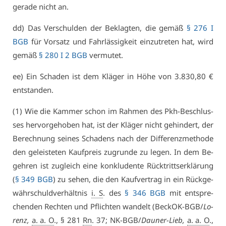
ge­ra­de nicht an.
dd) Das Ver­schul­den der Be­klag­ten, die ge­mäß
§ 276 I
BGB
für Vor­satz und Fahr­läs­sig­keit ein­zu­tre­ten hat, wird
ge­mäß
§ 280 I 2 BGB
ver­mu­tet.
ee) Ein Scha­den ist dem Klä­ger in Hö­he von 3.830,80 €
ent­stan­den.
(1) Wie die Kam­mer schon im Rah­men des Pkh-Be­schlus­
ses her­vor­ge­ho­ben hat, ist der Klä­ger nicht ge­hin­dert, der
Be­rech­nung sei­nes Scha­dens nach der Dif­fe­renz­me­tho­de
den ge­leis­te­ten Kauf­preis zu­grun­de zu le­gen. In dem Be­
geh­ren ist zu­gleich ei­ne kon­klu­den­te Rück­tritts­er­klä­rung
(
§ 349 BGB
) zu se­hen, die den Kauf­ver­trag in ein Rück­ge­
währ­schuld­ver­hält­nis
i. S
. des
§ 346 BGB
mit ent­spre­
chen­den Rech­ten und Pflich­ten wan­delt (Be­ckOK-BGB/
Lo­
renz,
a. a. O
., § 281
Rn
. 37; NK-BGB/
Dau­ner-Lieb,
a. a. O
.,