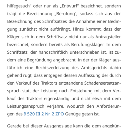
hil­fe­ge­such“ oder nur als „Ent­wurf“ be­zeich­net, son­dern
trägt die Be­zeich­nung „Be­ru­fung“, so­dass sich aus der
Be­zeich­nung des Schrift­sat­zes die An­nah­me ei­ner Be­din­
gung zu­nächst nicht auf­drängt. Hin­zu kommt, dass der
Klä­ger sich in dem Schrift­satz nicht nur als An­trag­stel­ler
be­zeich­net, son­dern be­reits als Be­ru­fungs­klä­ger. In dem
Schrift­satz, der hand­schrift­lich un­ter­schrie­ben ist, ist zu­
dem ei­ne Be­grün­dung an­ge­bracht, in der der Klä­ger aus­
führ­lich ei­ne Rechts­ver­let­zung des Amts­ge­richts da­hin
ge­hend rügt, dass ent­ge­gen des­sen Auf­fas­sung der durch
den Ver­kauf des Trak­tors ent­stan­de­ne Scha­dens­er­satz­an­
spruch statt der Leis­tung nach Ent­ste­hung mit dem Ver­
kauf des Trak­tors ei­gen­stän­dig und nicht et­wa mit dem
Leis­tungs­an­spruch ver­jäh­re, wo­durch den An­for­de­run­
gen des
§ 520 III 2 Nr. 2 ZPO
Ge­nü­ge ge­tan ist.
Ge­ra­de bei die­ser Aus­gangs­la­ge kann die dem an­ge­kün­