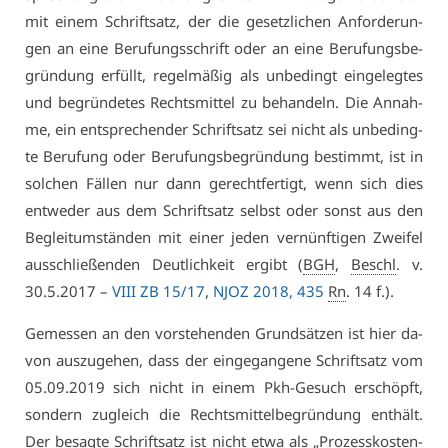
mit ei­nem Schrift­satz, der die ge­setz­li­chen An­for­de­run­
gen an ei­ne Be­ru­fungs­schrift oder an ei­ne Be­ru­fungs­be­
grün­dung er­füllt, re­gel­mä­ßig als un­be­dingt ein­ge­leg­tes
und be­grün­de­tes Rechts­mit­tel zu be­han­deln. Die An­nah­
me, ein ent­spre­chen­der Schrift­satz sei nicht als un­be­ding­
te Be­ru­fung oder Be­ru­fungs­be­grün­dung be­stimmt, ist in
sol­chen Fäl­len nur dann ge­recht­fer­tigt, wenn sich dies
ent­we­der aus dem Schrift­satz selbst oder sonst aus den
Be­gleit­um­stän­den mit ei­ner je­den ver­nünf­ti­gen Zwei­fel
aus­schlie­ßen­den Deut­lich­keit er­gibt (
BGH
,
Beschl
. v.
30.5.2017 –
VI­II ZB 15/17
,
NJOZ 2018, 435
Rn
. 14 f.).
Ge­mes­sen an den vor­ste­hen­den Grund­sät­zen ist hier da­
von aus­zu­ge­hen, dass der ein­ge­gan­ge­ne Schrift­satz vom
05.09.2019 sich nicht in ei­nem Pkh-Ge­such er­schöpft,
son­dern zu­gleich die Rechts­mit­tel­be­grün­dung ent­hält.
Der be­sag­te Schrift­satz ist nicht et­wa als „Pro­zess­kos­ten­