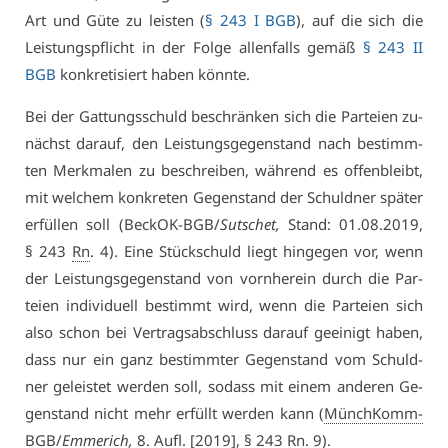
Art und Gü­te zu leis­ten (
§ 243 I BGB
), auf die sich die
Leis­tungs­pflicht in der Fol­ge al­len­falls ge­mäß
§ 243 II
BGB
kon­kre­ti­siert ha­ben könn­te.
Bei der Gat­tungs­schuld be­schrän­ken sich die Par­tei­en zu­
nächst dar­auf, den Leis­tungs­ge­gen­stand nach be­stimm­
ten Merk­ma­len zu be­schrei­ben, wäh­rend es of­fen­bleibt,
mit wel­chem kon­kre­ten Ge­gen­stand der Schuld­ner spä­ter
er­fül­len soll (Be­ckOK-BGB/
Sut­schet,
Stand: 01.08.2019,
§ 243
Rn
. 4). Ei­ne Stückschuld liegt hin­ge­gen vor, wenn
der Leis­tungs­ge­gen­stand von vorn­her­ein durch die Par­
tei­en in­di­vi­du­ell be­stimmt wird, wenn die Par­tei­en sich
al­so schon bei Ver­trags­ab­schluss dar­auf ge­ei­nigt ha­ben,
dass nur ein ganz be­stimm­ter Ge­gen­stand vom Schuld­
ner ge­leis­tet wer­den soll, so­dass mit ei­nem an­de­ren Ge­
gen­stand nicht mehr er­füllt wer­den kann (
MünchKomm-
BGB
/
Em­me­rich,
8.
Aufl
. [2019], § 243
Rn
. 9).