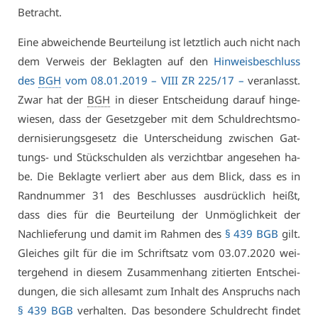
Be­tracht.
Ei­ne ab­wei­chen­de Be­ur­tei­lung ist letzt­lich auch nicht nach
dem Ver­weis der Be­klag­ten auf den
Hin­weis­be­schluss
des
BGH
vom 08.01.2019 –
VI­II ZR 225/17
–
ver­an­lasst.
Zwar hat der
BGH
in die­ser Ent­schei­dung dar­auf hin­ge­
wie­sen, dass der Ge­setz­ge­ber mit dem Schuld­rechts­mo­
der­ni­sie­rungs­ge­setz die Un­ter­schei­dung zwi­schen Gat­
tungs- und Stückschul­den als ver­zicht­bar an­ge­se­hen ha­
be. Die Be­klag­te ver­liert aber aus dem Blick, dass es in
Rand­num­mer 31 des Be­schlus­ses aus­drück­lich heißt,
dass dies für die Be­ur­tei­lung der Un­mög­lich­keit der
Nach­lie­fe­rung und da­mit im Rah­men des
§ 439 BGB
gilt.
Glei­ches gilt für die im Schrift­satz vom 03.07.2020 wei­
ter­ge­hend in die­sem Zu­sam­men­hang zi­tier­ten Ent­schei­
dun­gen, die sich al­le­samt zum In­halt des An­spruchs nach
§ 439 BGB
ver­hal­ten. Das be­son­de­re Schuld­recht fin­det