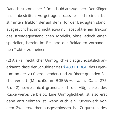
Da­nach ist von ei­ner Stückschuld aus­zu­ge­hen. Der Klä­ger
hat un­be­strit­ten vor­ge­tra­gen, dass er sich ei­nen be­
stimm­ten Trak­tor, der auf dem Hof der Be­klag­ten stand,
aus­ge­sucht hat und nicht et­wa nur abs­trakt ei­nen Trak­tor
des streit­ge­gen­ständ­li­chen Mo­dells, oh­ne je­doch ei­nen
spe­zi­el­len, be­reits im Be­stand der Be­klag­ten vor­han­de­
nen Trak­tor zu mei­nen.
(2) Als Fall recht­li­cher Un­mög­lich­keit ist grund­sätz­lich an­
er­kannt, dass der Schuld­ner des
§ 433 I 1 BGB
das Ei­gen­
tum an der zu über­ge­ben­den und zu über­eig­nen­den Sa­
che ver­liert (
MünchKomm-BGB
/
Ernst,
a. a. O
., § 275
Rn
. 42), so­weit nicht grund­sätz­lich die Mög­lich­keit des
Rück­erwerbs ver­bleibt. Ei­ne Un­mög­lich­keit ist al­so erst
dann an­zu­neh­men ist, wenn auch ein Rück­erwerb von
dem Zweiter­wer­ber aus­ge­schlos­sen ist. Zu­guns­ten des