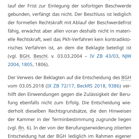
lauf der Frist zur Ein­le­gung der so­for­ti­gen Be­schwer­de
ge­bun­den, ver­fängt das nicht. Der Be­schluss ist le­dig­lich
der for­mel­len Rechts­kraft mit Ab­lauf der Be­schwer­de­frist
fä­hig, er­wächst aber al­len vor­an des­halb nicht in ma­te­ri­
el­le Rechts­kraft, weil das Pkh-Ver­fah­ren kein kon­tra­dik­to­
ri­sches Ver­fah­ren ist, an dem die Be­klag­te be­tei­ligt ist
(vgl.
BGH
,
Beschl
. v. 03.03.2004 –
IV ZB 43/03
,
NJW
2004, 1805
, 1806).
Der Ver­weis der Be­klag­ten auf die Ent­schei­dung des
BGH
vom 03.05.2018 (
IX ZB 72/17
,
BeckRS 2018, 9386
) ver­
hilft den Ein­wen­dun­gen ge­gen die Zu­läs­sig­keit der Be­ru­
fung eben­falls nicht zum Er­folg. Die Ent­schei­dung wie­
der­holt die­sel­ben Rechts­grund­sät­ze, die den Hin­wei­sen
der Kam­mer in der Ter­min­be­stim­mung zu­grun­de lie­gen
(vgl.
Rn
. 6). In der von der Be­ru­fungs­er­wi­de­rung zi­tier­ten
Ent­schei­dung hat der
BGH
le­dig­lich im Rah­men ei­ge­ner