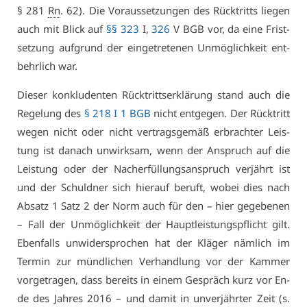
§ 281
Rn
. 62). Die Vor­aus­set­zun­gen des Rück­tritts lie­gen
auch mit Blick auf
§§ 323
I,
326
V BGB vor, da ei­ne Frist­
set­zung auf­grund der ein­ge­tre­te­nen Un­mög­lich­keit ent­
behr­lich war.
Die­ser kon­klu­den­ten Rück­tritts­er­klä­rung stand auch die
Re­ge­lung des
§ 218 I 1 BGB
nicht ent­ge­gen. Der Rück­tritt
we­gen nicht oder nicht ver­trags­ge­mäß er­brach­ter Leis­
tung ist da­nach un­wirk­sam, wenn der An­spruch auf die
Leis­tung oder der Nach­er­fül­lungs­an­spruch ver­jährt ist
und der Schuld­ner sich hier­auf be­ruft, wo­bei dies nach
Ab­satz 1 Satz 2 der Norm auch für den – hier ge­ge­be­nen
– Fall der Un­mög­lich­keit der Haupt­leis­tungs­pflicht gilt.
Eben­falls un­wi­der­spro­chen hat der Klä­ger näm­lich im
Ter­min zur münd­li­chen Ver­hand­lung vor der Kam­mer
vor­ge­tra­gen, dass be­reits in ei­nem Ge­spräch kurz vor En­
de des Jah­res 2016 – und da­mit in un­ver­jähr­ter Zeit (s.