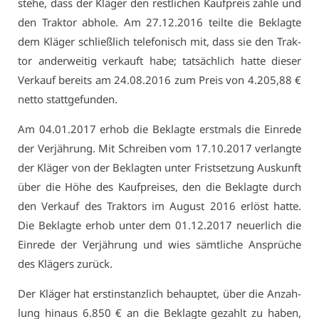
ste­he, dass der Klä­ger den rest­li­chen Kauf­preis zah­le und
den Trak­tor ab­ho­le. Am 27.12.2016 teil­te die Be­klag­te
dem Klä­ger schließ­lich te­le­fo­nisch mit, dass sie den Trak­
tor an­der­wei­tig ver­kauft ha­be; tat­säch­lich hat­te die­ser
Ver­kauf be­reits am 24.08.2016 zum Preis von 4.205,88 €
net­to statt­ge­fun­den.
Am 04.01.2017 er­hob die Be­klag­te erst­mals die Ein­re­de
der Ver­jäh­rung. Mit Schrei­ben vom 17.10.2017 ver­lang­te
der Klä­ger von der Be­klag­ten un­ter Frist­set­zung Aus­kunft
über die Hö­he des Kauf­prei­ses, den die Be­klag­te durch
den Ver­kauf des Trak­tors im Au­gust 2016 er­löst hat­te.
Die Be­klag­te er­hob un­ter dem 01.12.2017 neu­er­lich die
Ein­re­de der Ver­jäh­rung und wies sämt­li­che An­sprü­che
des Klä­gers zu­rück.
Der Klä­ger hat erst­in­stanz­lich be­haup­tet, über die An­zah­
lung hin­aus 6.850 € an die Be­klag­te ge­zahlt zu ha­ben,