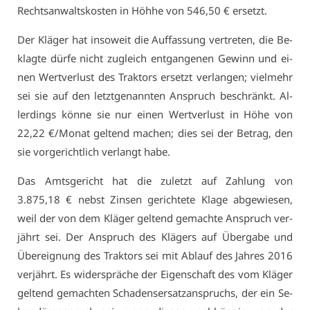
Rechts­an­walts­kos­ten in Höh­he von 546,50 € er­setzt.
Der Klä­ger hat in­so­weit die Auf­fas­sung ver­tre­ten, die Be­
klag­te dür­fe nicht zu­gleich ent­gan­ge­nen Ge­winn und ei­
nen Wert­ver­lust des Trak­tors er­setzt ver­lan­gen; viel­mehr
sei sie auf den letzt­ge­nann­ten An­spruch be­schränkt. Al­
ler­dings kön­ne sie nur ei­nen Wert­ver­lust in Hö­he von
22,22 €/Mo­nat gel­tend ma­chen; dies sei der Be­trag, den
sie vor­ge­richt­lich ver­langt ha­be.
Das Amts­ge­richt hat die zu­letzt auf Zah­lung von
3.875,18 € nebst Zin­sen ge­rich­te­te Kla­ge ab­ge­wie­sen,
weil der von dem Klä­ger gel­tend ge­mach­te An­spruch ver­
jährt sei. Der An­spruch des Klä­gers auf Über­ga­be und
Über­eig­nung des Trak­tors sei mit Ab­lauf des Jah­res 2016
ver­jährt. Es wi­der­sprä­che der Ei­gen­schaft des vom Klä­ger
gel­tend ge­mach­ten Scha­dens­er­satz­an­spruchs, der ein Se­