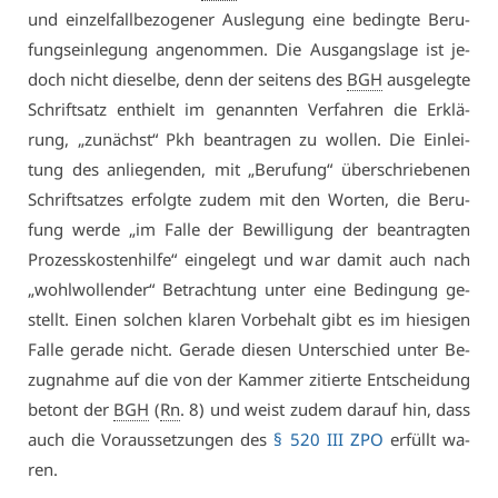
und ein­zel­fall­be­zo­ge­ner Aus­le­gung ei­ne be­ding­te Be­ru­
fungs­ein­le­gung an­ge­nom­men. Die Aus­gangs­la­ge ist je­
doch nicht die­sel­be, denn der sei­tens des
BGH
aus­ge­leg­te
Schrift­satz ent­hielt im ge­nann­ten Ver­fah­ren die Er­klä­
rung, „zu­nächst“ Pkh be­an­tra­gen zu wol­len. Die Ein­lei­
tung des an­lie­gen­den, mit „Be­ru­fung“ über­schrie­be­nen
Schrift­sat­zes er­folg­te zu­dem mit den Wor­ten, die Be­ru­
fung wer­de „im Fal­le der Be­wil­li­gung der be­an­trag­ten
Pro­zess­kos­ten­hil­fe“ ein­ge­legt und war da­mit auch nach
„wohl­wol­len­der“ Be­trach­tung un­ter ei­ne Be­din­gung ge­
stellt. Ei­nen sol­chen kla­ren Vor­be­halt gibt es im hie­si­gen
Fal­le ge­ra­de nicht. Ge­ra­de die­sen Un­ter­schied un­ter Be­
zug­nah­me auf die von der Kam­mer zi­tier­te Ent­schei­dung
be­tont der
BGH
(
Rn
. 8) und weist zu­dem dar­auf hin, dass
auch die Vor­aus­set­zun­gen des
§ 520 III ZPO
er­füllt wa­
ren.