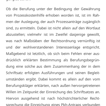
Ob die Be­ru­fung un­ter der Be­din­gung der Ge­wäh­rung
von Pro­zess­kos­ten­hil­fe er­ho­ben wor­den ist, ist im Rah­
men der Aus­le­gung, der auch Pro­zess­an­trä­ge zu­gäng­lich
sind, zu er­mit­teln. Da­bei ist nicht al­lein auf den Wort­laut
ab­zu­stel­len; viel­mehr ist im Zwei­fel das­je­ni­ge ge­wollt,
was nach Maß­stä­ben der Rechts­ord­nung ver­nünf­tig ist
und der wohl­ver­stan­de­nen In­ter­es­sen­la­ge ent­spricht.
Maß­ge­bend ist letzt­lich, ob sich beim Feh­len ei­ner aus­
drück­lich er­klär­ten Be­stim­mung als Be­ru­fungs­be­grün­
dung ei­ne sol­che aus dem Zu­sam­men­hang der in dem
Schrift­satz er­folg­ten Aus­füh­run­gen und sei­nen Be­gleit­
um­stän­den er­gibt. Da­bei kommt es al­lein auf den vom
Be­ru­fungs­klä­ger er­klär­ten, nach au­ßen her­vor­ge­tre­te­nen
Wil­len im Zeit­punkt der Ein­rei­chung des Schrift­sat­zes an.
Hier­von aus­ge­hend ist nach höchst­rich­ter­li­cher Recht­
spre­chung die Ein­rei­chung ei­nes Pkh-An­trags ver­bun­den