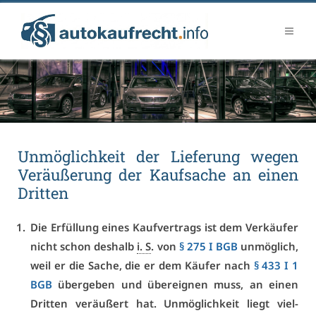
Un­mög­lich­keit der Lie­fe­rung we­gen
Ver­äu­ße­rung der Kauf­sa­che an ei­nen
Drit­ten
Die Er­fül­lung ei­nes Kauf­ver­trags ist dem Ver­käu­fer
nicht schon des­halb
i. S
. von
§ 275 I BGB
un­mög­lich,
weil er die Sa­che, die er dem Käu­fer nach
§ 433 I 1
BGB
über­ge­ben und über­eig­nen muss, an ei­nen
Drit­ten ver­äu­ßert hat. Un­mög­lich­keit liegt viel­