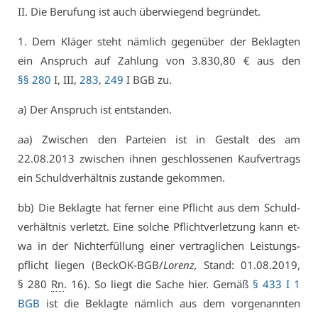
II. Die Be­ru­fung ist auch über­wie­gend be­grün­det.
1. Dem Klä­ger steht näm­lich ge­gen­über der Be­klag­ten
ein An­spruch auf Zah­lung von 3.830,80 € aus den
§§ 280
I, III,
283
,
249
I BGB zu.
a) Der An­spruch ist ent­stan­den.
aa) Zwi­schen den Par­tei­en ist in Ge­stalt des am
22.08.2013 zwi­schen ih­nen ge­schlos­se­nen Kauf­ver­trags
ein Schuld­ver­hält­nis zu­stan­de ge­kom­men.
bb) Die Be­klag­te hat fer­ner ei­ne Pflicht aus dem Schuld­
ver­hält­nis ver­letzt. Ei­ne sol­che Pflicht­ver­let­zung kann et­
wa in der Nicht­er­fül­lung ei­ner ver­trag­li­chen Leis­tungs­
pflicht lie­gen (Be­ckOK-BGB/
Lo­renz,
Stand: 01.08.2019,
§ 280
Rn
. 16). So liegt die Sa­che hier. Ge­mäß
§ 433 I 1
BGB
ist die Be­klag­te näm­lich aus dem vor­ge­nann­ten