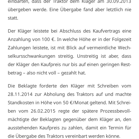
ein­bar­ten, dass der Trak­tor dem Klä­ger am 30.09.2013
über­ge­ben wer­de. Ei­ne Über­ga­be fand aber letzt­lich nie
statt.
Der Klä­ger leis­te­te bei Ab­schluss des Kauf­ver­trags ei­ne
An­zah­lung von 100 €. In wel­che Hö­he er in der Fol­ge­zeit
Zah­lun­gen leis­te­te, ist mit Blick auf ver­meint­li­che Wech­
sel­kurs­schwan­kun­gen strei­tig. Un­strei­tig ist aber, dass
der Klä­ger den Kauf­preis nur bis auf ei­nen ge­rin­gen Rest­
be­trag – al­so nicht voll – ge­zahlt hat.
Die Be­klag­te for­der­te den Klä­ger mit Schrei­ben vom
28.11.2014 zur Ab­ho­lung des Trak­tors auf und mach­te
Stand­kos­ten in Hö­he von 50 €/Mo­nat gel­tend. Mit Schrei­
ben vom 26.02.2015 reg­te der spä­te­re Pro­zess­be­voll­
mäch­tig­te der Be­klag­ten ge­gen­über dem Klä­ger an, den
aus­ste­hen­den Kauf­preis zu zah­len, da­mit ein Ter­min für
die Über­ga­be des Trak­tors ver­ein­bart wer­den kön­ne.