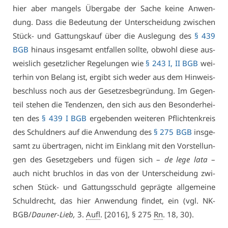
hier aber man­gels Über­ga­be der Sa­che kei­ne An­wen­
dung. Dass die Be­deu­tung der Un­ter­schei­dung zwi­schen
Stück- und Gat­tungs­kauf über die Aus­le­gung des
§ 439
BGB
hin­aus ins­ge­samt ent­fal­len soll­te, ob­wohl die­se aus­
weis­lich ge­setz­li­cher Re­ge­lun­gen wie
§ 243 I, II BGB
wei­
ter­hin von Be­lang ist, er­gibt sich we­der aus dem Hin­weis­
be­schluss noch aus der Ge­set­zes­be­grün­dung. Im Ge­gen­
teil ste­hen die Ten­den­zen, den sich aus den Be­son­der­hei­
ten des
§ 439 I BGB
er­ge­ben­den wei­te­ren Pflich­ten­kreis
des Schuld­ners auf die An­wen­dung des
§ 275 BGB
ins­ge­
samt zu über­tra­gen, nicht im Ein­klang mit den Vor­stel­lun­
gen des Ge­setz­ge­bers und fü­gen sich –
de le­ge la­ta
–
auch nicht bruch­los in das von der Un­ter­schei­dung zwi­
schen Stück- und Gat­tungs­schuld ge­präg­te all­ge­mei­ne
Schuld­recht, das hier An­wen­dung fin­det, ein (vgl. NK-
BGB/
Dau­ner-Lieb,
3.
Aufl
. [2016], § 275
Rn
. 18, 30).