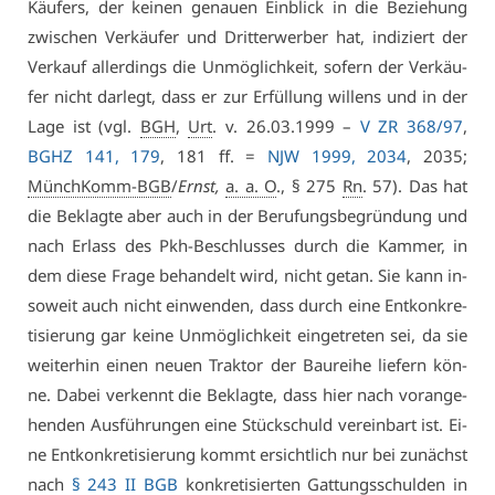
Käu­fers, der kei­nen ge­nau­en Ein­blick in die Be­zie­hung
zwi­schen Ver­käu­fer und Dritter­wer­ber hat, in­di­ziert der
Ver­kauf al­ler­dings die Un­mög­lich­keit, so­fern der Ver­käu­
fer nicht dar­legt, dass er zur Er­fül­lung wil­lens und in der
La­ge ist (vgl.
BGH
,
Urt
. v. 26.03.1999 –
V ZR 368/97
,
BGHZ 141, 179
, 181 ff. =
NJW 1999, 2034
, 2035;
MünchKomm-BGB
/
Ernst,
a. a. O
., § 275
Rn
. 57). Das hat
die Be­klag­te aber auch in der Be­ru­fungs­be­grün­dung und
nach Er­lass des Pkh-Be­schlus­ses durch die Kam­mer, in
dem die­se Fra­ge be­han­delt wird, nicht ge­tan. Sie kann in­
so­weit auch nicht ein­wen­den, dass durch ei­ne Ent­kon­kre­
ti­sie­rung gar kei­ne Un­mög­lich­keit ein­ge­tre­ten sei, da sie
wei­ter­hin ei­nen neu­en Trak­tor der Bau­rei­he lie­fern kön­
ne. Da­bei ver­kennt die Be­klag­te, dass hier nach vor­an­ge­
hen­den Aus­füh­run­gen ei­ne Stückschuld ver­ein­bart ist. Ei­
ne Ent­kon­kre­ti­sie­rung kommt er­sicht­lich nur bei zu­nächst
nach
§ 243 II BGB
kon­kre­ti­sier­ten Gat­tungs­schul­den in