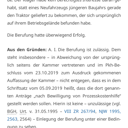
habt, statt ei­nes Neu­fahr­zeugs jün­ge­ren Bau­jahrs ge­ra­de
den Trak­tor ge­lie­fert zu be­kom­men, der sich ur­sprüng­lich
auf ih­rem Be­triebs­ge­län­de be­fun­den ha­be.
Die Be­ru­fung hat­te über­wie­gend Er­folg.
Aus den Grün­den:
A. I. Die Be­ru­fung ist zu­läs­sig. Dem
steht ins­be­son­de­re – in Ab­wei­chung von der ur­sprüng­
lich sei­tens der Kam­mer ver­tre­te­nen und im Pkh-Be­
schluss vom 23.10.2019 zum Aus­druck ge­kom­me­nen
Auf­fas­sung der Kam­mer – nicht ent­ge­gen, dass es in dem
Schrift­satz vom 05.09.2019 heißt, dass die dort ge­nann­
ten An­trä­ge „nach Be­wil­li­gung von Pro­zess­kos­ten­hil­fe“
ge­stellt wer­den sol­len. Hier­in ist kei­ne – un­zu­läs­si­ge (vgl.
BGH
,
Urt
. v. 31.05.1995 –
VI­II ZR 267/94
,
NJW 1995,
2563
, 2564) – Ein­le­gung der Be­ru­fung un­ter ei­ner Be­din­
gung zu se­hen.