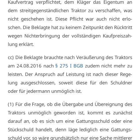
Kauf­ver­trag ver­pflich­tet, dem Klä­ger das Ei­gen­tum an
dem streit­ge­gen­ständ­li­chen Trak­tor zu ver­schaf­fen, was
nicht ge­sche­hen ist. Die­se Pflicht war auch nicht er­lo­
schen. Die Be­klag­te hat zu kei­nem Zeit­punkt den Rück­tritt
we­gen Nich­ter­brin­gung der voll­stän­di­gen Kauf­preis­zah­
lung er­klärt.
cc) Die Be­klag­te brauch­te nach Ver­äu­ße­rung des Trak­tors
am 24.08.2016 nach
§ 275 I BGB
zu­dem nicht mehr zu
leis­ten. Der An­spruch auf Leis­tung ist nach die­ser Re­ge­
lung aus­ge­schlos­sen, so­weit die­se für den Schuld­ner
oder für je­der­mann un­mög­lich ist.
(1) Für die Fra­ge, ob die Über­ga­be und Über­eig­nung des
Trak­tors un­mög­lich ge­wor­den ist, kommt es zu­nächst
dar­auf an, ob es sich um ei­ne Gat­tungs­schuld oder ei­ne
Stückschuld han­delt, denn lä­ge le­dig­lich ei­ne Gat­tungs­
schuld vor, so wä­re grund­sätz­lich nur ei­ne Sa­che mitt­le­rer