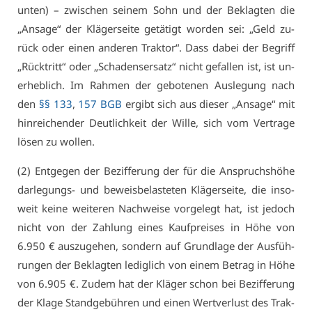
un­ten) – zwi­schen sei­nem Sohn und der Be­klag­ten die
„An­sa­ge“ der Klä­ger­sei­te ge­tä­tigt wor­den sei: „Geld zu­
rück oder ei­nen an­de­ren Trak­tor“. Dass da­bei der Be­griff
„Rück­tritt“ oder „Scha­dens­er­satz“ nicht ge­fal­len ist, ist un­
er­heb­lich. Im Rah­men der ge­bo­te­nen Aus­le­gung nach
den
§§ 133
,
157 BGB
er­gibt sich aus die­ser „An­sa­ge“ mit
hin­rei­chen­der Deut­lich­keit der Wil­le, sich vom Ver­tra­ge
lö­sen zu wol­len.
(2) Ent­ge­gen der Be­zif­fe­rung der für die An­spruchs­hö­he
dar­le­gungs- und be­weis­be­las­te­ten Klä­ger­sei­te, die in­so­
weit kei­ne wei­te­ren Nach­wei­se vor­ge­legt hat, ist je­doch
nicht von der Zah­lung ei­nes Kauf­prei­ses in Hö­he von
6.950 € aus­zu­ge­hen, son­dern auf Grund­la­ge der Aus­füh­
run­gen der Be­klag­ten le­dig­lich von ei­nem Be­trag in Hö­he
von 6.905 €. Zu­dem hat der Klä­ger schon bei Be­zif­fe­rung
der Kla­ge Stand­ge­büh­ren und ei­nen Wert­ver­lust des Trak­