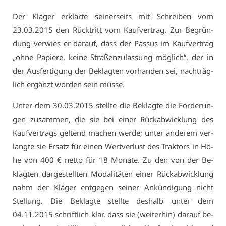
Der Klä­ger er­klär­te sei­ner­seits mit Schrei­ben vom
23.03.2015 den Rück­tritt vom Kauf­ver­trag. Zur Be­grün­
dung ver­wies er dar­auf, dass der Pas­sus im Kauf­ver­trag
„oh­ne Pa­pie­re, kei­ne Stra­ßen­zu­las­sung mög­lich“, der in
der Aus­fer­ti­gung der Be­klag­ten vor­han­den sei, nach­träg­
lich er­gänzt wor­den sein müs­se.
Un­ter dem 30.03.2015 stell­te die Be­klag­te die For­de­run­
gen zu­sam­men, die sie bei ei­ner Rück­ab­wick­lung des
Kauf­ver­trags gel­tend ma­chen wer­de; un­ter an­de­rem ver­
lang­te sie Er­satz für ei­nen Wert­ver­lust des Trak­tors in Hö­
he von 400 € net­to für 18 Mo­na­te. Zu den von der Be­
klag­ten dar­ge­stell­ten Mo­da­li­tä­ten ei­ner Rück­ab­wick­lung
nahm der Klä­ger ent­ge­gen sei­ner An­kün­di­gung nicht
Stel­lung. Die Be­klag­te stell­te des­halb un­ter dem
04.11.2015 schrift­lich klar, dass sie (wei­ter­hin) dar­auf be­