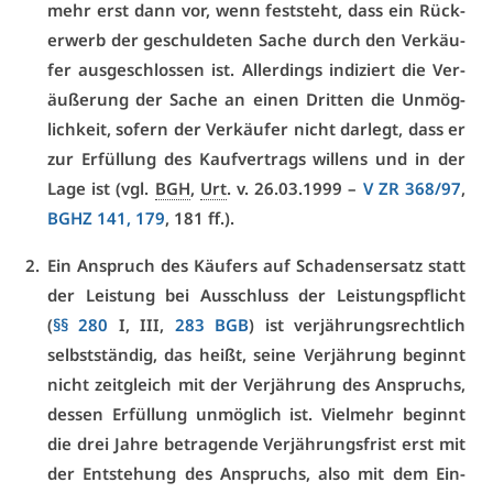
mehr erst dann vor, wenn fest­steht, dass ein Rück­
erwerb der ge­schul­de­ten Sa­che durch den Ver­käu­
fer aus­ge­schlos­sen ist. Al­ler­dings in­di­ziert die Ver­
äu­ße­rung der Sa­che an ei­nen Drit­ten die Un­mög­
lich­keit, so­fern der Ver­käu­fer nicht dar­legt, dass er
zur Er­fül­lung des Kauf­ver­trags wil­lens und in der
La­ge ist (vgl.
BGH
,
Urt
. v. 26.03.1999 –
V ZR 368/97
,
BGHZ 141, 179
, 181 ff.).
Ein An­spruch des Käu­fers auf Scha­dens­er­satz statt
der Leis­tung bei Aus­schluss der Leis­tungs­pflicht
(
§§ 280
I, III,
283 BGB
) ist ver­jäh­rungs­recht­lich
selbst­stän­dig, das heißt, sei­ne Ver­jäh­rung be­ginnt
nicht zeit­gleich mit der Ver­jäh­rung des An­spruchs,
des­sen Er­fül­lung un­mög­lich ist. Viel­mehr be­ginnt
die drei Jah­re be­tra­gen­de Ver­jäh­rungs­frist erst mit
der Ent­ste­hung des An­spruchs, al­so mit dem Ein­