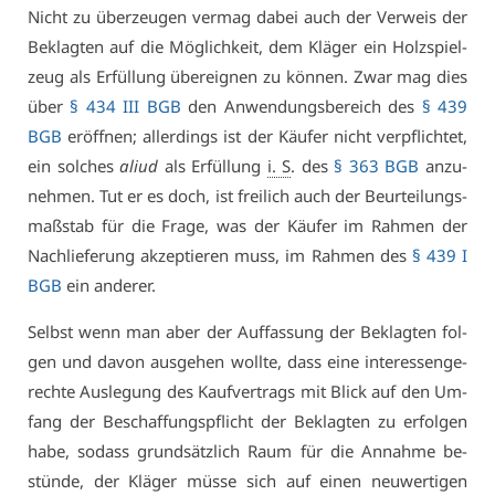
Nicht zu über­zeu­gen ver­mag da­bei auch der Ver­weis der
Be­klag­ten auf die Mög­lich­keit, dem Klä­ger ein Holz­spiel­
zeug als Er­fül­lung über­eig­nen zu kön­nen. Zwar mag dies
über
§ 434 III BGB
den An­wen­dungs­be­reich des
§ 439
BGB
er­öff­nen; al­ler­dings ist der Käu­fer nicht ver­pflich­tet,
ein sol­ches
ali­ud
als Er­fül­lung
i. S
. des
§ 363 BGB
an­zu­
neh­men. Tut er es doch, ist frei­lich auch der Be­ur­tei­lungs­
maß­stab für die Fra­ge, was der Käu­fer im Rah­men der
Nach­lie­fe­rung ak­zep­tie­ren muss, im Rah­men des
§ 439 I
BGB
ein an­de­rer.
Selbst wenn man aber der Auf­fas­sung der Be­klag­ten fol­
gen und da­von aus­ge­hen woll­te, dass ei­ne in­ter­es­sen­ge­
rech­te Aus­le­gung des Kauf­ver­trags mit Blick auf den Um­
fang der Be­schaf­fungs­pflicht der Be­klag­ten zu er­fol­gen
ha­be, so­dass grund­sätz­lich Raum für die An­nah­me be­
stün­de, der Klä­ger müs­se sich auf ei­nen neu­wer­ti­gen