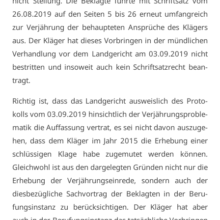
nicht Stel­lung. Die Be­klag­te führ­te mit Schrift­satz vom
26.08.2019 auf den Sei­ten 5 bis 26 er­neut um­fang­reich
zur Ver­jäh­rung der be­haup­te­ten An­sprü­che des Klä­gers
aus. Der Klä­ger hat die­ses Vor­brin­gen in der münd­li­chen
Ver­hand­lung vor dem Land­ge­richt am 03.09.2019 nicht
be­strit­ten und in­so­weit auch kein Schrift­satz­recht be­an­
tragt.
Rich­tig ist, dass das Land­ge­richt aus­weis­lich des Pro­to­
kolls vom 03.09.2019 hin­sicht­lich der Ver­jäh­rungs­pro­ble­
ma­tik die Auf­fas­sung ver­trat, es sei nicht da­von aus­zu­ge­
hen, dass dem Klä­ger im Jahr 2015 die Er­he­bung ei­ner
schlüs­si­gen Kla­ge ha­be zu­ge­mu­tet wer­den kön­nen.
Gleich­wohl ist aus den dar­ge­leg­ten Grün­den nicht nur die
Er­he­bung der Ver­jäh­rungs­ein­re­de, son­dern auch der
dies­be­züg­li­che Sach­vor­trag der Be­klag­ten in der Be­ru­
fungs­in­stanz zu be­rück­sich­ti­gen. Der Klä­ger hat aber