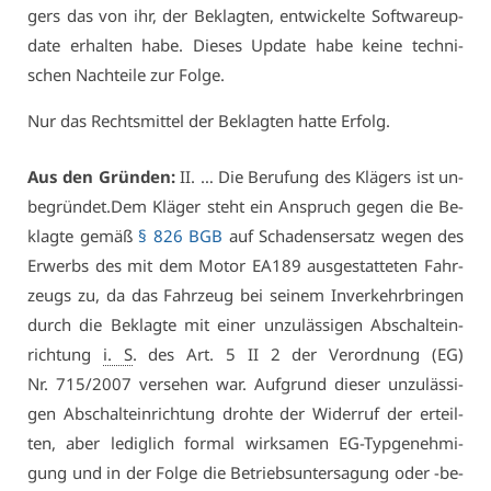
gers das von ihr, der Be­klag­ten, ent­wi­ckel­te Soft­ware­up­
date er­hal­ten ha­be. Die­ses Up­date ha­be kei­ne tech­ni­
schen Nach­tei­le zur Fol­ge.
Nur das Rechts­mit­tel der Be­klag­ten hat­te Er­folg.
Aus den Grün­den:
II. … Die Be­ru­fung des Klä­gers ist un­
be­grün­det.Dem Klä­ger steht ein An­spruch ge­gen die Be­
klag­te ge­mäß
§ 826 BGB
auf Scha­dens­er­satz we­gen des
Er­werbs des mit dem Mo­tor EA189 aus­ge­stat­te­ten Fahr­
zeugs zu, da das Fahr­zeug bei sei­nem In­ver­kehr­brin­gen
durch die Be­klag­te mit ei­ner un­zu­läs­si­gen Ab­schalt­ein­
rich­tung
i. S
. des Art. 5 II 2 der Ver­ord­nung (EG)
Nr. 715/2007 ver­se­hen war. Auf­grund die­ser un­zu­läs­si­
gen Ab­schalt­ein­rich­tung droh­te der Wi­der­ruf der er­teil­
ten, aber le­dig­lich for­mal wirk­sa­men EG-Typ­ge­neh­mi­
gung und in der Fol­ge die Be­triebs­un­ter­sa­gung oder -be­