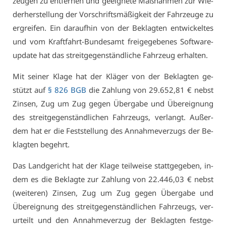
zeu­gen zu ent­fer­nen und ge­eig­ne­te Maß­nah­men zur Wie­
der­her­stel­lung der Vor­schrifts­mä­ßig­keit der Fahr­zeu­ge zu
er­grei­fen. Ein dar­auf­hin von der Be­klag­ten ent­wi­ckel­tes
und vom Kraft­fahrt-Bun­des­amt frei­ge­ge­be­nes Soft­ware­
up­date hat das streit­ge­gen­ständ­li­che Fahr­zeug er­hal­ten.
Mit sei­ner Kla­ge hat der Klä­ger von der Be­klag­ten ge­
stützt auf
§ 826 BGB
die Zah­lung von 29.652,81 € nebst
Zin­sen, Zug um Zug ge­gen Über­ga­be und Über­eig­nung
des streit­ge­gen­ständ­li­chen Fahr­zeugs, ver­langt. Au­ßer­
dem hat er die Fest­stel­lung des An­nah­me­ver­zugs der Be­
klag­ten be­gehrt.
Das Land­ge­richt hat der Kla­ge teil­wei­se statt­ge­ge­ben, in­
dem es die Be­klag­te zur Zah­lung von 22.446,03 € nebst
(wei­te­ren) Zin­sen, Zug um Zug ge­gen Über­ga­be und
Über­eig­nung des streit­ge­gen­ständ­li­chen Fahr­zeugs, ver­
ur­teilt und den An­nah­me­ver­zug der Be­klag­ten fest­ge­