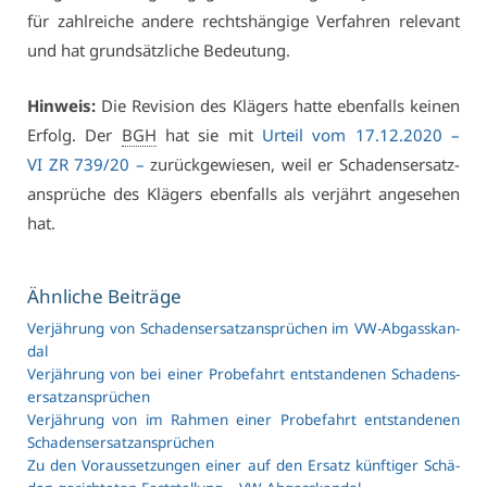
für zahl­rei­che an­de­re rechts­hän­gi­ge Ver­fah­ren re­le­vant
und hat grund­sätz­li­che Be­deu­tung.
Hin­weis:
Die Re­vi­si­on des Klä­gers hat­te eben­falls kei­nen
Er­folg. Der
BGH
hat sie mit
Ur­teil vom 17.12.2020 –
VI ZR 739/20 –
zu­rück­ge­wie­sen, weil er Scha­dens­er­satz­
an­sprü­che des Klä­gers eben­falls als ver­jährt an­ge­se­hen
hat.
Ähn­li­che Bei­trä­ge
Ver­jäh­rung von Scha­dens­er­satz­an­sprü­chen im VW-Ab­gas­skan­
dal
Ver­jäh­rung von bei ei­ner Pro­be­fahrt ent­stan­de­nen Scha­dens­
er­satz­an­sprü­chen
Ver­jäh­rung von im Rah­men ei­ner Pro­be­fahrt ent­stan­de­nen
Scha­dens­er­satz­an­sprü­chen
Zu den Vor­aus­set­zun­gen ei­ner auf den Er­satz künf­ti­ger Schä­