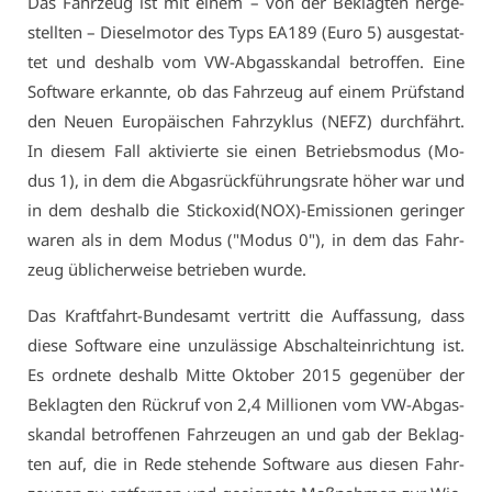
Das Fahr­zeug ist mit ei­nem – von der Be­klag­ten her­ge­
stell­ten – Die­sel­mo­tor des Typs EA189 (Eu­ro 5) aus­ge­stat­
tet und des­halb vom VW-Ab­gas­skan­dal be­trof­fen. Ei­ne
Soft­ware er­kann­te, ob das Fahr­zeug auf ei­nem Prüf­stand
den Neu­en Eu­ro­päi­schen Fahr­zy­klus (NEFZ) durch­fährt.
In die­sem Fall ak­ti­vier­te sie ei­nen Be­triebs­mo­dus (Mo­
dus 1), in dem die Ab­gas­rück­füh­rungs­ra­te hö­her war und
in dem des­halb die Stick­oxid(NOX)-Emis­sio­nen ge­rin­ger
wa­ren als in dem Mo­dus ("Mo­dus 0"), in dem das Fahr­
zeug üb­li­cher­wei­se be­trie­ben wur­de.
Das Kraft­fahrt-Bun­des­amt ver­tritt die Auf­fas­sung, dass
die­se Soft­ware ei­ne un­zu­läs­si­ge Ab­schalt­ein­rich­tung ist.
Es ord­ne­te des­halb Mit­te Ok­to­ber 2015 ge­gen­über der
Be­klag­ten den Rück­ruf von 2,4 Mil­lio­nen vom VW-Ab­gas­
skan­dal be­trof­fe­nen Fahr­zeu­gen an und gab der Be­klag­
ten auf, die in Re­de ste­hen­de Soft­ware aus die­sen Fahr­