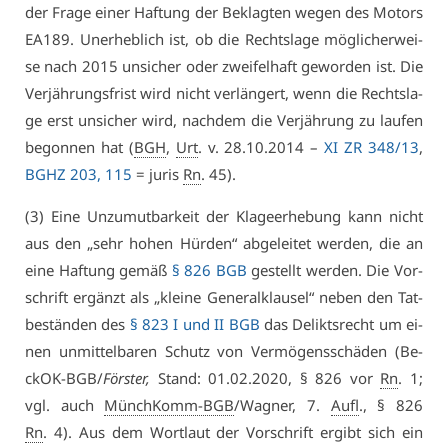
der Fra­ge ei­ner Haf­tung der Be­klag­ten we­gen des Mo­tors
EA189. Un­er­heb­lich ist, ob die Rechts­la­ge mög­li­cher­wei­
se nach 2015 un­si­cher oder zwei­fel­haft ge­wor­den ist. Die
Ver­jäh­rungs­frist wird nicht ver­län­gert, wenn die Rechts­la­
ge erst un­si­cher wird, nach­dem die Ver­jäh­rung zu lau­fen
be­gon­nen hat (
BGH
,
Urt
. v. 28.10.2014 –
XI ZR 348/13
,
BGHZ 203, 115
= ju­ris
Rn
. 45).
(3) Ei­ne Un­zu­mut­bar­keit der Kla­ge­er­he­bung kann nicht
aus den „sehr ho­hen Hür­den“ ab­ge­lei­tet wer­den, die an
ei­ne Haf­tung ge­mäß
§ 826 BGB
ge­stellt wer­den. Die Vor­
schrift er­gänzt als „klei­ne Ge­ne­ral­klau­sel“ ne­ben den Tat­
be­stän­den des
§ 823 I und II BGB
das De­liktsrecht um ei­
nen un­mit­tel­ba­ren Schutz von Ver­mö­gens­schä­den (Be­
ckOK-BGB/
Förs­ter,
Stand: 01.02.2020, § 826 vor
Rn
. 1;
vgl. auch
MünchKomm-BGB
/Wag­ner, 7.
Aufl
., § 826
Rn
. 4). Aus dem Wort­laut der Vor­schrift er­gibt sich ein