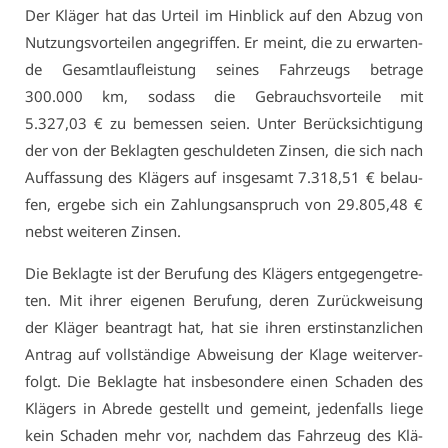
Der Klä­ger hat das Ur­teil im Hin­blick auf den Ab­zug von
Nut­zungs­vor­tei­len an­ge­grif­fen. Er meint, die zu er­war­ten­
de Ge­samt­lauf­leis­tung sei­nes Fahr­zeugs be­tra­ge
300.000 km, so­dass die Ge­brauchs­vor­tei­le mit
5.327,03 € zu be­mes­sen sei­en. Un­ter Be­rück­sich­ti­gung
der von der Be­klag­ten ge­schul­de­ten Zin­sen, die sich nach
Auf­fas­sung des Klä­gers auf ins­ge­samt 7.318,51 € be­lau­
fen, er­ge­be sich ein Zah­lungs­an­spruch von 29.805,48 €
nebst wei­te­ren Zin­sen.
Die Be­klag­te ist der Be­ru­fung des Klä­gers ent­ge­gen­ge­tre­
ten. Mit ih­rer ei­ge­nen Be­ru­fung, de­ren Zu­rück­wei­sung
der Klä­ger be­an­tragt hat, hat sie ih­ren erst­in­stanz­li­chen
An­trag auf voll­stän­di­ge Ab­wei­sung der Kla­ge wei­ter­ver­
folgt. Die Be­klag­te hat ins­be­son­de­re ei­nen Scha­den des
Klä­gers in Ab­re­de ge­stellt und ge­meint, je­den­falls lie­ge
kein Scha­den mehr vor, nach­dem das Fahr­zeug des Klä­