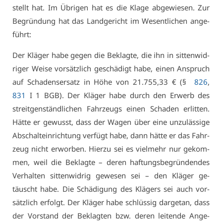
stellt hat. Im Üb­ri­gen hat es die Kla­ge ab­ge­wie­sen. Zur
Be­grün­dung hat das Land­ge­richt im We­sent­li­chen an­ge­
führt:
Der Klä­ger ha­be ge­gen die Be­klag­te, die ihn in sit­ten­wid­
ri­ger Wei­se vor­sätz­lich ge­schä­digt ha­be, ei­nen An­spruch
auf Scha­dens­er­satz in Hö­he von 21.755,33 € (§
826
,
831
I 1 BGB). Der Klä­ger ha­be durch den Er­werb des
streit­gen­ständ­li­chen Fahr­zeugs ei­nen Scha­den er­lit­ten.
Hät­te er ge­wusst, dass der Wa­gen über ei­ne un­zu­läs­si­ge
Ab­schalt­ein­rich­tung ver­fügt ha­be, dann hät­te er das Fahr­
zeug nicht er­wor­ben. Hier­zu sei es viel­mehr nur ge­kom­
men, weil die Be­klag­te – de­ren haf­tungs­be­grün­den­des
Ver­hal­ten sit­ten­wid­rig ge­we­sen sei – den Klä­ger ge­
täuscht ha­be. Die Schä­di­gung des Klä­gers sei auch vor­
sätz­lich er­folgt. Der Klä­ger ha­be schlüs­sig dar­ge­tan, dass
der Vor­stand der Be­klag­ten bzw. de­ren lei­ten­de An­ge­