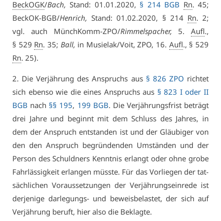
BeckOGK
/
Bach,
Stand: 01.01.2020,
§ 214 BGB
Rn
. 45;
Be­ckOK-BGB/
Hen­rich,
Stand: 01.02.2020, § 214
Rn
. 2;
vgl. auch Münch­Komm-ZPO/
Rim­mel­s­pa­cher,
5.
Aufl
.,
§ 529
Rn
. 35;
Ball,
in Mu­sielak/Voit, ZPO, 16.
Aufl
., § 529
Rn
. 25).
2. Die Ver­jäh­rung des An­spruchs aus
§ 826 ZPO
rich­tet
sich eben­so wie die ei­nes An­spruchs aus
§ 823 I oder II
BGB
nach
§§ 195
,
199 BGB
. Die Ver­jäh­rungs­frist be­trägt
drei Jah­re und be­ginnt mit dem Schluss des Jah­res, in
dem der An­spruch ent­stan­den ist und der Gläu­bi­ger von
den den An­spruch be­grün­den­den Um­stän­den und der
Per­son des Schuld­ners Kennt­nis er­langt oder oh­ne gro­be
Fahr­läs­sig­keit er­lan­gen müss­te. Für das Vor­lie­gen der tat­
säch­li­chen Vor­aus­set­zun­gen der Ver­jäh­rungs­ein­re­de ist
der­je­ni­ge dar­le­gungs- und be­weis­be­las­tet, der sich auf
Ver­jäh­rung be­ruft, hier al­so die Be­klag­te.