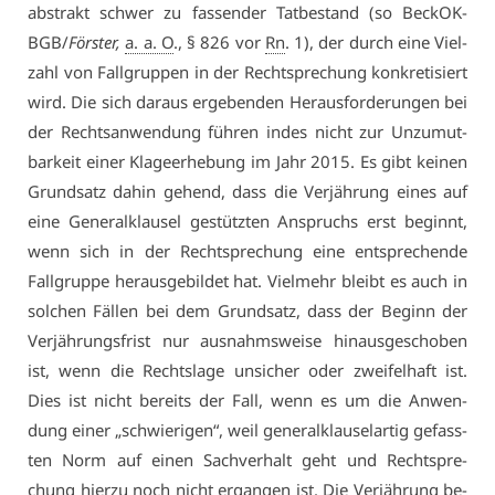
abs­trakt schwer zu fas­sen­der Tat­be­stand (so Be­ckOK-
BGB/
Förs­ter,
a. a. O
., § 826 vor
Rn
. 1), der durch ei­ne Viel­
zahl von Fall­grup­pen in der Recht­spre­chung kon­kre­ti­siert
wird. Die sich dar­aus er­ge­ben­den Her­aus­for­de­run­gen bei
der Rechts­an­wen­dung füh­ren in­des nicht zur Un­zu­mut­
bar­keit ei­ner Kla­ge­er­he­bung im Jahr 2015. Es gibt kei­nen
Grund­satz da­hin ge­hend, dass die Ver­jäh­rung ei­nes auf
ei­ne Ge­ne­ral­klau­sel ge­stütz­ten An­spruchs erst be­ginnt,
wenn sich in der Recht­spre­chung ei­ne ent­spre­chen­de
Fall­grup­pe her­aus­ge­bil­det hat. Viel­mehr bleibt es auch in
sol­chen Fäl­len bei dem Grund­satz, dass der Be­ginn der
Ver­jäh­rungs­frist nur aus­nahms­wei­se hin­aus­ge­scho­ben
ist, wenn die Rechts­la­ge un­si­cher oder zwei­fel­haft ist.
Dies ist nicht be­reits der Fall, wenn es um die An­wen­
dung ei­ner „schwie­ri­gen“, weil ge­ne­ral­klau­sel­ar­tig ge­fass­
ten Norm auf ei­nen Sach­ver­halt geht und Recht­spre­
chung hier­zu noch nicht er­gan­gen ist. Die Ver­jäh­rung be­