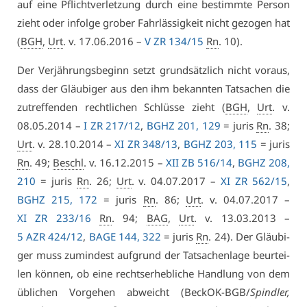
auf ei­ne Pflicht­ver­let­zung durch ei­ne be­stimm­te Per­son
zieht oder in­fol­ge gro­ber Fahr­läs­sig­keit nicht ge­zo­gen hat
(
BGH
,
Urt
. v. 17.06.2016 –
V ZR 134/15
Rn
. 10).
Der Ver­jäh­rungs­be­ginn setzt grund­sätz­lich nicht vor­aus,
dass der Gläu­bi­ger aus den ihm be­kann­ten Tat­sa­chen die
zu­tref­fen­den recht­li­chen Schlüs­se zieht (
BGH
,
Urt
. v.
08.05.2014 –
I ZR 217/12
,
BGHZ 201, 129
= ju­ris
Rn
. 38;
Urt
. v. 28.10.2014 –
XI ZR 348/13
,
BGHZ 203, 115
= ju­ris
Rn
. 49;
Beschl
. v. 16.12.2015 –
XII ZB 516/14
,
BGHZ 208,
210
= ju­ris
Rn
. 26;
Urt
. v. 04.07.2017 –
XI ZR 562/15
,
BGHZ 215, 172
= ju­ris
Rn
. 86;
Urt
. v. 04.07.2017 –
XI ZR 233/16
Rn
. 94;
BAG
,
Urt
. v. 13.03.2013 –
5 AZR 424/12
,
BA­GE 144, 322
= ju­ris
Rn
. 24). Der Gläu­bi­
ger muss zu­min­dest auf­grund der Tat­sa­chen­la­ge be­ur­tei­
len kön­nen, ob ei­ne rechts­er­heb­li­che Hand­lung von dem
üb­li­chen Vor­ge­hen ab­weicht (Be­ckOK-BGB/
Spind­ler,