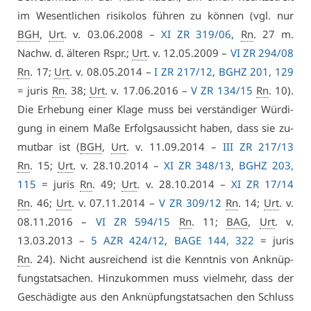
im We­sent­li­chen ri­si­ko­los füh­ren zu kön­nen (vgl. nur
BGH
,
Urt
. v. 03.06.2008 –
XI ZR 319/06
,
Rn
. 27 m.
Nachw. d. äl­te­ren Rspr.;
Urt
. v. 12.05.2009 –
VI ZR 294/08
Rn
. 17;
Urt
. v. 08.05.2014 –
I ZR 217/12
,
BGHZ 201, 129
= ju­ris
Rn
. 38;
Urt
. v. 17.06.2016 –
V ZR 134/15
Rn
. 10).
Die Er­he­bung ei­ner Kla­ge muss bei ver­stän­di­ger Wür­di­
gung in ei­nem Ma­ße Er­folgs­aus­sicht ha­ben, dass sie zu­
mut­bar ist (
BGH
,
Urt
. v. 11.09.2014 –
III ZR 217/13
Rn
. 15;
Urt
. v. 28.10.2014 –
XI ZR 348/13
,
BGHZ 203,
115
= ju­ris
Rn
. 49;
Urt
. v. 28.10.2014 –
XI ZR 17/14
Rn
. 46;
Urt
. v. 07.11.2014 –
V ZR 309/12
Rn
. 14;
Urt
. v.
08.11.2016 –
VI ZR 594/15
Rn
. 11;
BAG
,
Urt
. v.
13.03.2013 –
5 AZR 424/12
,
BA­GE 144, 322
= ju­ris
Rn
. 24). Nicht aus­rei­chend ist die Kennt­nis von An­knüp­
fungs­tat­sa­chen. Hin­zu­kom­men muss viel­mehr, dass der
Ge­schä­dig­te aus den An­knüp­fungs­tat­sa­chen den Schluss