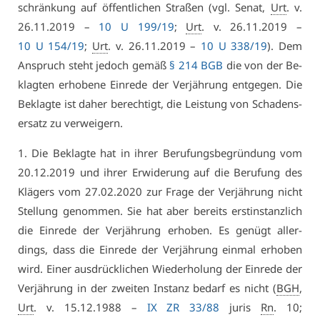
schrän­kung auf öf­fent­li­chen Stra­ßen (vgl. Se­nat,
Urt
. v.
26.11.2019 –
10 U 199/19
;
Urt
. v. 26.11.2019 –
10 U 154/19
;
Urt
. v. 26.11.2019 –
10 U 338/19
). Dem
An­spruch steht je­doch ge­mäß
§ 214 BGB
die von der Be­
klag­ten er­ho­be­ne Ein­re­de der Ver­jäh­rung ent­ge­gen. Die
Be­klag­te ist da­her be­rech­tigt, die Leis­tung von Scha­dens­
er­satz zu ver­wei­gern.
1. Die Be­klag­te hat in ih­rer Be­ru­fungs­be­grün­dung vom
20.12.2019 und ih­rer Er­wi­de­rung auf die Be­ru­fung des
Klä­gers vom 27.02.2020 zur Fra­ge der Ver­jäh­rung nicht
Stel­lung ge­nom­men. Sie hat aber be­reits erst­in­stanz­lich
die Ein­re­de der Ver­jäh­rung er­ho­ben. Es ge­nügt al­ler­
dings, dass die Ein­re­de der Ver­jäh­rung ein­mal er­ho­ben
wird. Ei­ner aus­drück­li­chen Wie­der­ho­lung der Ein­re­de der
Ver­jäh­rung in der zwei­ten In­stanz be­darf es nicht (
BGH
,
Urt
. v. 15.12.1988 –
IX ZR 33/88
ju­ris
Rn
. 10;