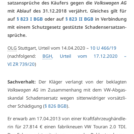
satz­an­sprü­che des Käu­fers ge­gen die
Volks­wa­gen AG
mit Ab­lauf des 31.12.2018 ver­jährt. Glei­ches gilt für
auf
§ 823 I BGB
oder auf
§ 823 II BGB
in Ver­bin­dung
mit ei­nem Schutz­ge­setz ge­stütz­te Scha­dens­er­satz­an­
sprü­che.
OLG
Stutt­gart, Ur­teil vom 14.04.2020 –
10 U 466/19
(nach­fol­gend:
BGH
, Ur­teil vom 17.12.2020 –
VI ZR 739/20
)
Sach­ver­halt:
Der Klä­ger ver­langt von der be­klag­ten
Volks­wa­gen AG
im Zu­sam­men­hang mit dem VW-Ab­gas­
skan­dal Scha­dens­er­satz we­gen sit­ten­wid­ri­ger vor­sätz­li­
cher Schä­di­gung (
§ 826 BGB
).
Er er­warb am 17.04.2013 von ei­ner Kraft­fahr­zeug­händ­le­
rin für 27.814 € ei­nen fa­brik­neu­en VW Tou­ran 2.0 TDI.