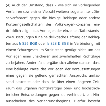
(4) Auch der Um­stand, dass – wie sich im vor­lie­gen­den
Ver­fah­ren so­wie ei­ner Viel­zahl wei­te­rer so­ge­nann­ter „Die­
sel­ver­fah­ren“ ge­gen die hie­si­ge Be­klag­te oder an­de­re
Kon­zern­ge­sell­schaf­ten des Volks­wa­gen-Kon­zerns ein­
drück­lich zeigt – das Vor­lie­gen der ein­zel­nen Tat­be­stands­
vor­aus­set­zun­gen für ei­ne de­lik­ti­sche Haf­tung der Be­klag­
ten aus
§ 826 BGB
oder
§ 823 II BGB
in Ver­bin­dung mit
ei­nem Schutz­ge­setz im Streit steht, ge­nügt nicht, um das
Vor­lie­gen ei­ner un­si­che­ren und zwei­fel­haf­ten Rechts­la­ge
zu be­ja­hen. An­dern­falls er­gä­be sich al­lei­ne dar­aus, dass
ei­ne be­klag­te Par­tei das Vor­lie­gen der Vor­aus­set­zun­gen
ei­nes ge­gen sie gel­tend ge­mach­ten An­spruchs um­fas­
send be­strei­tet oder dass sie über ei­nen län­ge­ren Zeit­
raum das Er­ge­hen rechts­kräf­ti­ger ober- und höchst­rich­
ter­li­cher Ent­schei­dun­gen ge­gen sie ver­hin­dert, ein Hin­
aus­schie­ben des Ver­jäh­rungs­be­ginns. Hier­für be­steht