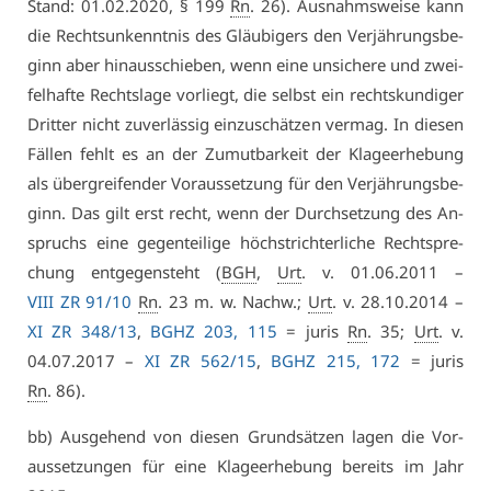
Stand: 01.02.2020, § 199
Rn
. 26). Aus­nahms­wei­se kann
die Rechtsun­kennt­nis des Gläu­bi­gers den Ver­jäh­rungs­be­
ginn aber hin­aus­schie­ben, wenn ei­ne un­si­che­re und zwei­
fel­haf­te Rechts­la­ge vor­liegt, die selbst ein rechts­kun­di­ger
Drit­ter nicht zu­ver­läs­sig ein­zu­schät­zen ver­mag. In die­sen
Fäl­len fehlt es an der Zu­mut­bar­keit der Kla­ge­er­he­bung
als über­grei­fen­der Vor­aus­set­zung für den Ver­jäh­rungs­be­
ginn. Das gilt erst recht, wenn der Durch­set­zung des An­
spruchs ei­ne ge­gen­tei­li­ge höchst­rich­ter­li­che Recht­spre­
chung ent­ge­gen­steht (
BGH
,
Urt
. v. 01.06.2011 –
VI­II ZR 91/10
Rn
. 23 m. w. Nachw.;
Urt
. v. 28.10.2014 –
XI ZR 348/13
,
BGHZ 203, 115
= ju­ris
Rn
. 35;
Urt
. v.
04.07.2017 –
XI ZR 562/15
,
BGHZ 215, 172
= ju­ris
Rn
. 86).
bb) Aus­ge­hend von die­sen Grund­sät­zen la­gen die Vor­
aus­set­zun­gen für ei­ne Kla­ge­er­he­bung be­reits im Jahr