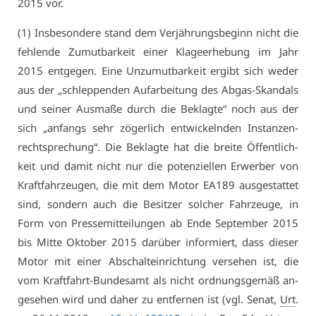
2015 vor.
(1) Ins­be­son­de­re stand dem Ver­jäh­rungs­be­ginn nicht die
feh­len­de Zu­mut­bar­keit ei­ner Kla­ge­er­he­bung im Jahr
2015 ent­ge­gen. Ei­ne Un­zu­mut­bar­keit er­gibt sich we­der
aus der „schlep­pen­den Auf­ar­bei­tung des Ab­gas-Skan­dals
und sei­ner Aus­ma­ße durch die Be­klag­te“ noch aus der
sich „an­fangs sehr zö­ger­lich ent­wi­ckeln­den In­stan­zen­
recht­spre­chung“. Die Be­klag­te hat die brei­te Öf­fent­lich­
keit und da­mit nicht nur die po­ten­zi­el­len Er­wer­ber von
Kraft­fahr­zeu­gen, die mit dem Mo­tor EA189 aus­ge­stat­tet
sind, son­dern auch die Be­sit­zer sol­cher Fahr­zeu­ge, in
Form von Pres­se­mit­tei­lun­gen ab En­de Sep­tem­ber 2015
bis Mit­te Ok­to­ber 2015 dar­über in­for­miert, dass die­ser
Mo­tor mit ei­ner Ab­schalt­ein­rich­tung ver­se­hen ist, die
vom Kraft­fahrt-Bun­des­amt als nicht ord­nungs­ge­mäß an­
ge­se­hen wird und da­her zu ent­fer­nen ist (vgl. Se­nat,
Urt
.