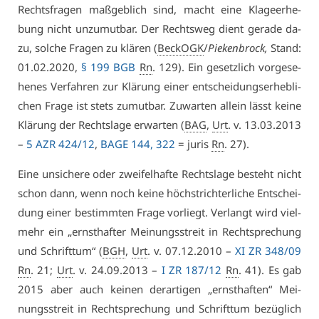
Rechts­fra­gen maß­geb­lich sind, macht ei­ne Kla­ge­er­he­
bung nicht un­zu­mut­bar. Der Rechts­weg dient ge­ra­de da­
zu, sol­che Fra­gen zu klä­ren (
BeckOGK
/
Pie­ken­brock,
Stand:
01.02.2020,
§ 199 BGB
Rn
. 129). Ein ge­setz­lich vor­ge­se­
he­nes Ver­fah­ren zur Klä­rung ei­ner ent­schei­dungs­er­heb­li­
chen Fra­ge ist stets zu­mut­bar. Zu­war­ten al­lein lässt kei­ne
Klä­rung der Rechts­la­ge er­war­ten (
BAG
,
Urt
. v. 13.03.2013
–
5 AZR 424/12
,
BA­GE 144, 322
= ju­ris
Rn
. 27).
Ei­ne un­si­che­re oder zwei­fel­haf­te Rechts­la­ge be­steht nicht
schon dann, wenn noch kei­ne höchst­rich­ter­li­che Ent­schei­
dung ei­ner be­stimm­ten Fra­ge vor­liegt. Ver­langt wird viel­
mehr ein „ernst­haf­ter Mei­nungs­streit in Recht­spre­chung
und Schrift­tum“ (
BGH
,
Urt
. v. 07.12.2010 –
XI ZR 348/09
Rn
. 21;
Urt
. v. 24.09.2013 –
I ZR 187/12
Rn
. 41). Es gab
2015 aber auch kei­nen der­ar­ti­gen „ernst­haf­ten“ Mei­
nungs­streit in Recht­spre­chung und Schrift­tum be­züg­lich