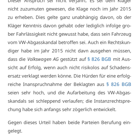
Die­ser An­spruch sei nicht ver­jährt. Es sei dem Klä­ger
nicht zu­zu­mu­ten ge­we­sen, die Kla­ge noch im Jahr 2015
zu er­he­ben. Dies gel­te ganz un­ab­hän­gig da­von, ob der
Klä­ger Kennt­nis da­von ge­habt oder le­dig­lich in­fol­ge gro­
ber Fahr­läs­sig­keit nicht ge­wusst ha­be, dass sein Fahr­zeug
vom VW-Ab­gas­skan­dal be­trof­fen sei. Auch ein Rechts­kun­
di­ger ha­be im Jahr 2015 nicht davn aus­ge­hen müs­sen,
dass die
Volks­wa­gen AG
ge­stützt auf
§ 826 BGB
mit Aus­
sicht auf Er­folg, wenn auch nicht ri­si­ko­los auf Scha­dens­
er­satz ver­klagt wer­den kön­ne. Die Hür­den für ei­ne er­folg­
rei­che In­an­spruch­nah­me der Be­klag­ten aus
§ 826 BGB
sei­en sehr hoch, und die Auf­ar­bei­tung des VW-Ab­gas­
skan­dals sei schlep­pend ver­lau­fen; die In­stanz­recht­spre­
chung ha­be sich an­fangs sehr zö­ger­lich ent­wi­ckelt.
Ge­gen die­ses Ur­teil ha­ben bei­de Par­tei­en Be­ru­fung ein­
ge­legt.