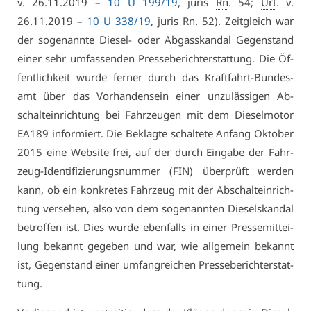
v. 26.11.2019 –
10 U 199/19
, ju­ris
Rn
. 54;
Urt
. v.
26.11.2019 –
10 U 338/19
, ju­ris
Rn
. 52). Zeit­gleich war
der so­ge­nann­te Die­sel- oder Ab­gas­skan­dal Ge­gen­stand
ei­ner sehr um­fas­sen­den Pres­se­be­richt­er­stat­tung. Die Öf­
fent­lich­keit wur­de fer­ner durch das Kraft­fahrt-Bun­des­
amt über das Vor­han­den­sein ei­ner un­zu­läs­si­gen Ab­
schalt­ein­rich­tung bei Fahr­zeu­gen mit dem Die­sel­mo­tor
EA189 in­for­miert. Die Be­klag­te schal­te­te An­fang Ok­to­ber
2015 ei­ne Web­site frei, auf der durch Ein­ga­be der Fahr­
zeug-Iden­ti­fi­zie­rungs­num­mer (FIN) über­prüft wer­den
kann, ob ein kon­kre­tes Fahr­zeug mit der Ab­schalt­ein­rich­
tung ver­se­hen, al­so von dem so­ge­nann­ten Die­selskan­dal
be­trof­fen ist. Dies wur­de eben­falls in ei­ner Pres­se­mit­tei­
lung be­kannt ge­ge­ben und war, wie all­ge­mein be­kannt
ist, Ge­gen­stand ei­ner um­fang­rei­chen Pres­se­be­richt­er­stat­
tung.