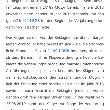
Vor­lie­gend ist un­strei­tig, dass der Klä­ger, der sein Die­sel­
fahr­zeug mit ei­nem EA189-Mo­tor be­reits im Jahr 2013
er­wor­ben hat­te, be­reits im Jahr 2015 Kennt­nis von den
ge­mäß
§ 199 I BGB
für den Be­ginn der Ver­jäh­rung er­for­
der­li­chen Tat­sa­chen hat­te.
Der Klä­ger hat den von der Be­klag­ten aus­führ­lich dar­ge­
leg­ten Vor­trag, er ha­be be­reits im Jahr 2015 die er­for­der­
li­che Kennt­nis
i. S
. von
§ 199 I BGB
be­ses­sen, nicht be­
strit­ten. Be­reits in ih­rer Kla­ge­er­wi­de­rung er­hob die Be­
klag­te die Ver­jäh­rungs­ein­re­de und mach­te um­fang­rei­che
Aus­füh­run­gen zur po­si­ti­ven Kennt­nis des Klä­gers von
den an­spruchs­be­grün­den­den Tat­sa­chen und der Mög­lich­
keit der Er­he­bung ei­ner schlüs­si­gen Kla­ge im Jahr 2015
so­wie zur nach An­sicht der Be­klag­ten je­den­falls vor­lie­
gen­den grob fahr­läs­si­gen Un­kennt­nis. In der Re­plik vom
26.08.2019 nahm der Klä­ger zur Fra­ge der Ver­jäh­rung