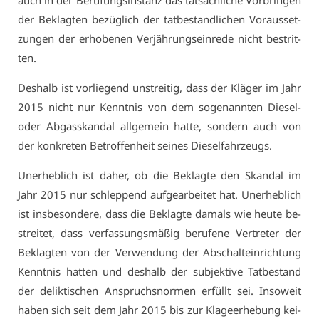
auch in der Be­ru­fungs­in­stanz das tat­säch­li­che Vor­brin­gen
der Be­klag­ten be­züg­lich der tat­be­stand­li­chen Vor­aus­set­
zun­gen der er­ho­be­nen Ver­jäh­rungs­ein­re­de nicht be­strit­
ten.
Des­halb ist vor­lie­gend un­strei­tig, dass der Klä­ger im Jahr
2015 nicht nur Kennt­nis von dem so­ge­nann­ten Die­sel-
oder Ab­gas­skan­dal all­ge­mein hat­te, son­dern auch von
der kon­kre­ten Be­trof­fen­heit sei­nes Die­sel­fahr­zeugs.
Un­er­heb­lich ist da­her, ob die Be­klag­te den Skan­dal im
Jahr 2015 nur schlep­pend auf­ge­ar­bei­tet hat. Un­er­heb­lich
ist ins­be­son­de­re, dass die Be­klag­te da­mals wie heu­te be­
strei­tet, dass ver­fas­sungs­mä­ßig be­ru­fe­ne Ver­tre­ter der
Be­klag­ten von der Ver­wen­dung der Ab­schalt­ein­rich­tung
Kennt­nis hat­ten und des­halb der sub­jek­ti­ve Tat­be­stand
der de­lik­ti­schen An­spruchs­nor­men er­füllt sei. In­so­weit
ha­ben sich seit dem Jahr 2015 bis zur Kla­ge­er­he­bung kei­