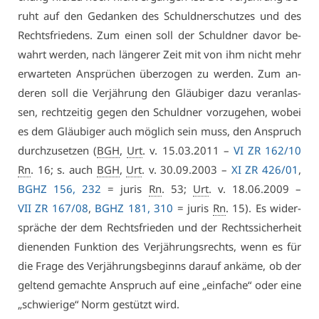
ruht auf den Ge­dan­ken des Schuld­ner­schut­zes und des
Rechts­frie­dens. Zum ei­nen soll der Schuld­ner da­vor be­
wahrt wer­den, nach län­ge­rer Zeit mit von ihm nicht mehr
er­war­te­ten An­sprü­chen über­zo­gen zu wer­den. Zum an­
de­ren soll die Ver­jäh­rung den Gläu­bi­ger da­zu ver­an­las­
sen, recht­zei­tig ge­gen den Schuld­ner vor­zu­ge­hen, wo­bei
es dem Gläu­bi­ger auch mög­lich sein muss, den An­spruch
durch­zu­set­zen (
BGH
,
Urt
. v. 15.03.2011 –
VI ZR 162/10
Rn
. 16; s. auch
BGH
,
Urt
. v. 30.09.2003 –
XI ZR 426/01
,
BGHZ 156, 232
= ju­ris
Rn
. 53;
Urt
. v. 18.06.2009 –
VII ZR 167/08
,
BGHZ 181, 310
= ju­ris
Rn
. 15). Es wi­der­
sprä­che der dem Rechts­frie­den und der Rechts­si­cher­heit
die­nen­den Funk­ti­on des Ver­jäh­rungs­rechts, wenn es für
die Fra­ge des Ver­jäh­rungs­be­ginns dar­auf an­kä­me, ob der
gel­tend ge­mach­te An­spruch auf ei­ne „ein­fa­che“ oder ei­ne
„schwie­ri­ge“ Norm ge­stützt wird.