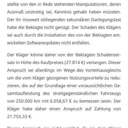
stell­te von den in Re­de ste­hen­den Ma­ni­pu­la­tio­nen, de­ren
Aus­maß un­strei­tig sei, Kennt­nis ge­habt ha­ben müss­ten.
Der ihr in­so­weit ob­lie­gen­den se­kun­dä­ren Dar­le­gungs­last
ha­be die Be­klag­te nicht ge­nügt. Der Scha­den des Klä­gers
sei auch durch die In­stal­la­ti­on des von der Be­klag­ten ent­
wi­ckel­ten Soft­ware­up­dates nicht ent­fal­len.
Der Klä­ger kön­ne da­her von der Be­klag­ten Scha­dens­er­
satz in Hö­he des Kauf­prei­ses (27.814 €) ver­lan­gen. Die­ser
An­spruch sei al­ler­dings im We­ge des Vor­teils­aus­gleichs
um die vom Klä­ger ge­zo­ge­nen Nut­zungs­vor­tei­le zu re­du­
zie­ren, die auf der Grund­la­ge ei­ner vor­aus­sicht­li­chen Ge­
samt­lauf­leis­tung des streit­ge­gen­ständ­li­chen Fahr­zeugs
von 250.000 km mit 6.058,67 € zu be­mes­sen sei­en. Der
Klä­ger ha­be da­her ei­nen An­spruch auf Zah­lung von
21.755,33 €.