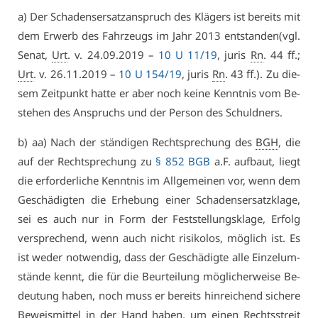
a) Der Scha­dens­er­satz­an­spruch des Klä­gers ist be­reits mit
dem Er­werb des Fahr­zeugs im Jahr 2013 ent­stan­den(vgl.
Se­nat,
Urt
. v. 24.09.2019 –
10 U 11/19
, ju­ris
Rn
. 44 ff.;
Urt
. v. 26.11.2019 –
10 U 154/19
, ju­ris
Rn
. 43 ff.). Zu die­
sem Zeit­punkt hat­te er aber noch kei­ne Kennt­nis vom Be­
ste­hen des An­spruchs und der Per­son des Schuld­ners.
b) aa) Nach der stän­di­gen Recht­spre­chung des
BGH
, die
auf der Recht­spre­chung zu
§ 852 BGB
a.F. auf­baut, liegt
die er­for­der­li­che Kennt­nis im All­ge­mei­nen vor, wenn dem
Ge­schä­dig­ten die Er­he­bung ei­ner Scha­dens­er­satz­kla­ge,
sei es auch nur in Form der Fest­stel­lungs­kla­ge, Er­folg
ver­spre­chend, wenn auch nicht ri­si­ko­los, mög­lich ist. Es
ist we­der not­wen­dig, dass der Ge­schä­dig­te al­le Ein­zel­um­
stän­de kennt, die für die Be­ur­tei­lung mög­li­cher­wei­se Be­
deu­tung ha­ben, noch muss er be­reits hin­rei­chend si­che­re
Be­weis­mit­tel in der Hand ha­ben, um ei­nen Rechts­streit