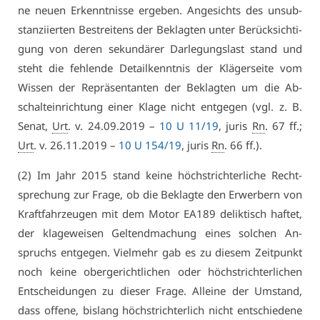
ne neu­en Er­kennt­nis­se er­ge­ben. An­ge­sichts des un­sub­
stan­zi­ier­ten Be­strei­tens der Be­klag­ten un­ter Be­rück­sich­ti­
gung von de­ren se­kun­dä­rer Dar­le­gungs­last stand und
steht die feh­len­de De­tail­kennt­nis der Klä­ger­sei­te vom
Wis­sen der Re­prä­sen­tan­ten der Be­klag­ten um die Ab­
schalt­ein­rich­tung ei­ner Kla­ge nicht ent­ge­gen (vgl. z. B.
Se­nat,
Urt
. v. 24.09.2019 –
10 U 11/19
, ju­ris
Rn
. 67 ff.;
Urt
. v. 26.11.2019 –
10 U 154/19
, ju­ris
Rn
. 66 ff.).
(2) Im Jahr 2015 stand kei­ne höchst­rich­ter­li­che Recht­
spre­chung zur Fra­ge, ob die Be­klag­te den Er­wer­bern von
Kraft­fahr­zeu­gen mit dem Mo­tor EA189 de­lik­tisch haf­tet,
der kla­ge­wei­sen Gel­tend­ma­chung ei­nes sol­chen An­
spruchs ent­ge­gen. Viel­mehr gab es zu die­sem Zeit­punkt
noch kei­ne ober­ge­richt­li­chen oder höchst­rich­ter­li­chen
Ent­schei­dun­gen zu die­ser Fra­ge. Al­lei­ne der Um­stand,
dass of­fe­ne, bis­lang höchst­rich­ter­lich nicht ent­schie­de­ne