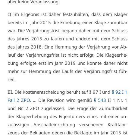
aber kei­ne Ver­an­las­sung.
c) Im Er­geb­nis ist da­her fest­zu­hal­ten, dass dem Klä­ger
be­reits im Jahr 2015 die Er­he­bung ei­ner Kla­ge zu­mut­bar
war. Die Ver­jäh­rungs­frist be­gann da­her mit dem Schluss
des Jah­res 2015 zu lau­fen und en­de­te mit dem Schluss
des Jah­res 2018. Ei­ne Hem­mung der Ver­jäh­rung vor Ab­
lauf der Ver­jäh­rungs­frist ist nicht er­folgt. Die Kla­ge­er­he­
bung er­folg­te erst im Jahr 2019 und konn­te da­her nicht
mehr zur Hem­mung des Laufs der Ver­jäh­rungs­frist füh­
ren.
III. Die Kos­ten­ent­schei­dung be­ruht auf § 97 I und
§ 92 I 1
Fall 2 ZPO
. … Die Re­vi­si­on wird ge­mäß
§ 543
II 1 Nr. 1
und Nr. 2 ZPO zu­ge­las­sen. Die Fra­ge der Zu­mut­bar­keit
der Kla­ge­er­he­bung des Ei­gen­tü­mers ei­nes mit ei­ner un­
zu­läs­si­gen Ab­schalt­ein­rich­tung ver­se­he­nen Kraft­fahr­
zeugs der Be­klag­ten ge­gen die Be­klag­te im Jahr 2015 ist