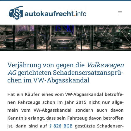
Ver­jäh­rung von ge­gen die
Volks­wa­gen
AG
ge­rich­te­ten Scha­dens­er­satz­an­sprü­
chen im VW-Ab­gas­skan­dal
Hat ein Käu­fer ei­nes vom VW-Ab­gas­skan­dal be­trof­fe­
nen Fahr­zeugs schon im Jahr 2015 nicht nur all­ge­
mein vom VW-Ab­gas­skan­dal, son­dern auch da­von
Kennt­nis er­langt, dass sein Fahr­zeug da­von be­trof­fen
ist, dann sind auf
§ 826 BGB
ge­stütz­te Scha­dens­er­