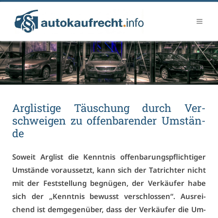
Arg­lis­ti­ge Täu­schung durch Ver­
schwei­gen zu of­fen­ba­ren­der Um­stän­
de
So­weit Arg­list die Kennt­nis of­fen­ba­rungs­pflich­ti­ger
Um­stän­de vor­aus­setzt, kann sich der Tatrich­ter nicht
mit der Fest­stel­lung be­gnü­gen, der Ver­käu­fer ha­be
sich der „Kennt­nis be­wusst ver­schlos­sen“. Aus­rei­
chend ist dem­ge­gen­über, dass der Ver­käu­fer die Um­