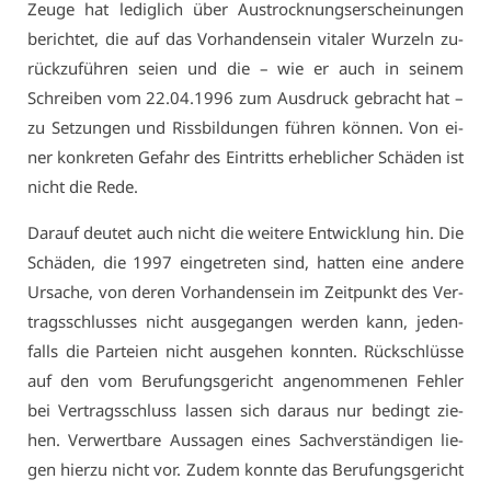
Zeu­ge hat le­dig­lich über Aus­trock­nungs­er­schei­nun­gen
be­rich­tet, die auf das Vor­han­den­sein vi­ta­ler Wur­zeln zu­
rück­zu­füh­ren sei­en und die – wie er auch in sei­nem
Schrei­ben vom 22.04.1996 zum Aus­druck ge­bracht hat –
zu Set­zun­gen und Riss­bil­dun­gen füh­ren kön­nen. Von ei­
ner kon­kre­ten Ge­fahr des Ein­tritts er­heb­li­cher Schä­den ist
nicht die Re­de.
Dar­auf deu­tet auch nicht die wei­te­re Ent­wick­lung hin. Die
Schä­den, die 1997 ein­ge­tre­ten sind, hat­ten ei­ne an­de­re
Ur­sa­che, von de­ren Vor­han­den­sein im Zeit­punkt des Ver­
trags­schlus­ses nicht aus­ge­gan­gen wer­den kann, je­den­
falls die Par­tei­en nicht aus­ge­hen konn­ten. Rück­schlüs­se
auf den vom Be­ru­fungs­ge­richt an­ge­nom­me­nen Feh­ler
bei Ver­trags­schluss las­sen sich dar­aus nur be­dingt zie­
hen. Ver­wert­ba­re Aus­sa­gen ei­nes Sach­ver­stän­di­gen lie­
gen hier­zu nicht vor. Zu­dem konn­te das Be­ru­fungs­ge­richt