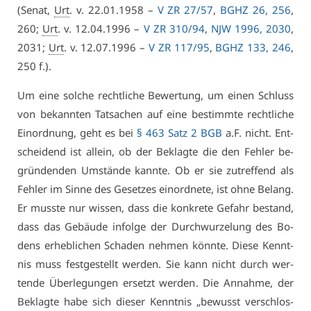
(Se­nat,
Urt
. v. 22.01.1958 –
V ZR 27/57
,
BGHZ 26, 256
,
260;
Urt
. v. 12.04.1996 –
V ZR 310/94
,
NJW 1996, 2030
,
2031;
Urt
. v. 12.07.1996 –
V ZR 117/95
,
BGHZ 133, 246
,
250 f.).
Um ei­ne sol­che recht­li­che Be­wer­tung, um ei­nen Schluss
von be­kann­ten Tat­sa­chen auf ei­ne be­stimm­te recht­li­che
Ein­ord­nung, geht es bei
§ 463 Satz 2 BGB
a.F. nicht. Ent­
schei­dend ist al­lein, ob der Be­klag­te die den Feh­ler be­
grün­den­den Um­stän­de kann­te. Ob er sie zu­tref­fend als
Feh­ler im Sin­ne des Ge­set­zes ein­ord­ne­te, ist oh­ne Be­lang.
Er muss­te nur wis­sen, dass die kon­kre­te Ge­fahr be­stand,
dass das Ge­bäu­de in­fol­ge der Durch­wur­ze­lung des Bo­
dens er­heb­li­chen Scha­den neh­men könn­te. Die­se Kennt­
nis muss fest­ge­stellt wer­den. Sie kann nicht durch wer­
ten­de Über­le­gun­gen er­setzt wer­den. Die An­nah­me, der
Be­klag­te ha­be sich die­ser Kennt­nis „be­wusst ver­schlos­