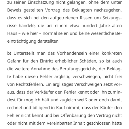
zu sei­ner Ein­schät­zung nicht ge­lan­gen, oh­ne dem un­ter
Be­weis ge­stell­ten Vor­trag des Be­klag­ten nach­zu­ge­hen,
dass es sich bei den auf­ge­tre­te­nen Ris­sen um Set­zungs­
ris­se han­de­le, die bei ei­nem et­wa hun­dert Jah­re al­ten
Haus – wie hier – nor­mal sei­en und kei­ne we­sent­li­che Be­
ein­träch­ti­gung dar­stell­ten.
b) Un­ter­stellt man das Vor­han­den­sein ei­ner kon­kre­ten
Ge­fahr für den Ein­tritt er­heb­li­cher Schä­den, so ist auch
die wei­te­re An­nah­me des Be­ru­fungs­ge­richts, der Be­klag­
te ha­be die­sen Feh­ler arg­lis­tig ver­schwie­gen, nicht frei
von Rechts­feh­lern. Ein arg­lis­ti­ges Ver­schwei­gen setzt vor­
aus, dass der Ver­käu­fer den Feh­ler kennt oder ihn zu­min­
dest für mög­lich hält und zu­gleich weiß oder doch da­mit
rech­net und bil­li­gend in Kauf nimmt, dass der Käu­fer den
Feh­ler nicht kennt und bei Of­fen­ba­rung den Ver­trag nicht
oder nicht mit dem ver­ein­bar­ten In­halt ge­schlos­sen hät­te