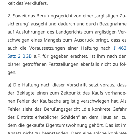
keit des Ver­käu­fers.
2. So­weit das Be­ru­fungs­ge­richt von ei­ner „arg­lis­ti­gen Zu­
si­che­rung“ aus­geht und da­durch und durch Be­zug­nah­me
auf Aus­füh­run­gen des Land­ge­richts zum arg­lis­ti­gen Ver­
schwei­gen ei­nes Man­gels zum Aus­druck bringt, dass es
auch die Vor­aus­set­zun­gen ei­ner Haf­tung nach
§ 463
Satz 2 BGB
a.F. für ge­ge­ben er­ach­tet, ist ihm nach den
bis­her ge­trof­fe­nen Fest­stel­lun­gen eben­falls nicht zu fol­
gen.
a) Die Haf­tung nach die­ser Vor­schrift setzt vor­aus, dass
der Be­klag­te ei­nen zum Zeit­punkt des Kaufs vor­han­de­
nen Feh­ler der Kauf­sa­che arg­lis­tig ver­schwie­gen hat. Als
Feh­ler sieht das Be­ru­fungs­ge­richt „die kon­kre­te Ge­fahr
des Ein­tritts er­heb­li­cher Schä­den“ an dem Haus an, zu
dem die ge­kauf­te Ei­gen­tums­woh­nung ge­hört. Das ist im
An­satz nicht zu be­an­stan­den. Dass ei­ne sol­che kon­kre­te