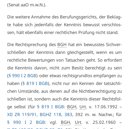
(Se­nat aaO m.w.N.).
Die wei­te­re An­nah­me des Be­ru­fungs­ge­richts, der Be­klag­
te ha­be sich je­den­falls der Kennt­nis be­wusst ver­schlos­
sen, hält eben­falls ei­ner recht­li­chen Prü­fung nicht stand.
Die Recht­spre­chung des
BGH
hat ein be­wuss­tes Sich­ver­
schlie­ßen der Kennt­nis dann gleich­ge­stellt, wenn es um
recht­li­che Be­wer­tun­gen von Tat­sa­chen geht. So er­for­dert
die Kennt­nis da­von, nicht zum Be­sitz be­rech­tigt zu sein
(
§ 990 I 2 BGB
) oder et­was rechts­grund­los emp­fan­gen zu
ha­ben (
§ 819 I BGB
), nicht nur ein Ken­nen der tat­säch­li­
chen Um­stän­de, aus de­nen auf die Nicht­be­rech­ti­gung zu
schlie­ßen ist, son­dern auch die Kennt­nis die­ser Rechts­fol­
ge selbst (für
§ 819 I BGB
:
BGH
,
Urt
. v. 17.06.1992 –
XII ZR 119/91
,
BGHZ 118, 383
, 392 m. w. Nachw.; für
§ 990 I 2 BGB
: vgl.
BGH
,
Urt
. v. 25.02.1960 –