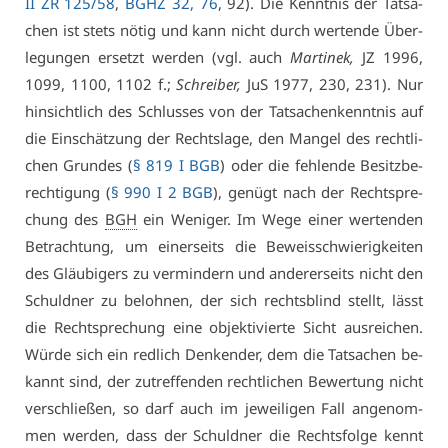
II ZR 125/58
,
BGHZ 32, 76
, 92). Die Kennt­nis der Tat­sa­
chen ist stets nö­tig und kann nicht durch wer­ten­de Über­
le­gun­gen er­setzt wer­den (vgl. auch
Mar­ti­nek,
JZ 1996,
1099, 1100, 1102 f.;
Schrei­ber,
JuS 1977, 230, 231). Nur
hin­sicht­lich des Schlus­ses von der Tat­sa­chen­kennt­nis auf
die Ein­schät­zung der Rechts­la­ge, den Man­gel des recht­li­
chen Grun­des (
§ 819 I BGB
) oder die feh­len­de Be­sitz­be­
rech­ti­gung (
§ 990 I 2 BGB
), ge­nügt nach der Recht­spre­
chung des
BGH
ein We­ni­ger. Im We­ge ei­ner wer­ten­den
Be­trach­tung, um ei­ner­seits die Be­weis­schwie­rig­kei­ten
des Gläu­bi­gers zu ver­min­dern und an­de­rer­seits nicht den
Schuld­ner zu be­loh­nen, der sich rechts­blind stellt, lässt
die Recht­spre­chung ei­ne ob­jek­ti­vier­te Sicht aus­rei­chen.
Wür­de sich ein red­lich Den­ken­der, dem die Tat­sa­chen be­
kannt sind, der zu­tref­fen­den recht­li­chen Be­wer­tung nicht
ver­schlie­ßen, so darf auch im je­wei­li­gen Fall an­ge­nom­
men wer­den, dass der Schuld­ner die Rechts­fol­ge kennt