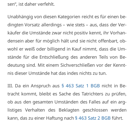
sen“, ist da­her ver­fehlt.
Un­ab­hän­gig von die­sen Ka­te­go­ri­en reicht es für ei­nen be­
ding­ten Vor­satz al­ler­dings – wie stets – aus, dass der Ver­
käu­fer die Um­stän­de zwar nicht po­si­tiv kennt, ihr Vor­han­
den­sein aber für mög­lich hält und sie nicht of­fen­bart, ob­
wohl er weiß oder bil­li­gend in Kauf nimmt, dass die Um­
stän­de für die Ent­schlie­ßung des an­de­ren Teils von Be­
deu­tung sind. Mit ei­nem Sich­ver­schlie­ßen vor der Kennt­
nis die­ser Um­stän­de hat das in­des nichts zu tun.
III. Da ein An­spruch aus
§ 463 Satz 1 BGB
nicht in Be­
tracht kommt, bleibt es Sa­che des Tatrich­ters zu prü­fen,
ob aus den ge­sam­ten Um­stän­den des Fal­les auf ein arg­
lis­ti­ges Ver­hal­ten des Be­klag­ten ge­schlos­sen wer­den
kann, das zu ei­ner Haf­tung nach
§ 463 Satz 2 BGB
führt.