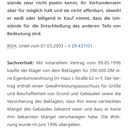
stän­de zwar nicht po­si­tiv kennt, ihr Vor­han­den­sein
aber für mög­lich hält und sie nicht of­fen­bart, ob­wohl
er weiß oder bil­li­gend in Kauf nimmt, dass die Um­
stän­de für die Ent­schlie­ßung des an­de­ren Teils von
Be­deu­tung sind.
BGH
, Ur­teil vom 07.03.2003 –
V ZR 437/01
Sach­ver­halt:
Mit no­ta­ri­el­lem Ver­trag vom 09.05.1996
kauf­te der Klä­ger von dem Be­klag­ten für 290.000 DM ei­
ne Ei­gen­tums­woh­nung im Haus
L
-Stra­ße 62 in F. Der Ver­
trag ent­hält ei­nen Ge­währ­leis­tungs­aus­schluss für Grö­ße
und Be­schaf­fen­heit von Grund und Ge­bäu­den so­wie die
Ver­si­che­rung des Be­klag­ten, dass ihm kei­ne ver­steck­ten
Män­gel des Ge­bäu­des be­kannt sei­en und dass er kei­ne
ihm be­kann­ten Män­gel ver­schwie­gen ha­be. Die Woh­
nung wur­de im Ju­ni 1996 über­ge­ben.