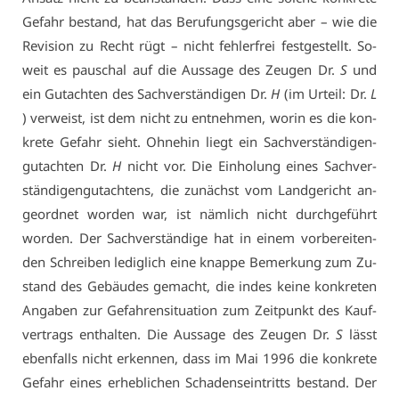
Ge­fahr be­stand, hat das Be­ru­fungs­ge­richt aber – wie die
Re­vi­si­on zu Recht rügt – nicht feh­ler­frei fest­ge­stellt. So­
weit es pau­schal auf die Aus­sa­ge des Zeu­gen Dr.
S
und
ein Gut­ach­ten des Sach­ver­stän­di­gen Dr.
H
(im Ur­teil: Dr.
L
) ver­weist, ist dem nicht zu ent­neh­men, wor­in es die kon­
kre­te Ge­fahr sieht. Oh­ne­hin liegt ein Sach­ver­stän­di­gen­
gut­ach­ten Dr.
H
nicht vor. Die Ein­ho­lung ei­nes Sach­ver­
stän­di­gen­gut­ach­tens, die zu­nächst vom Land­ge­richt an­
ge­ord­net wor­den war, ist näm­lich nicht durch­ge­führt
wor­den. Der Sach­ver­stän­di­ge hat in ei­nem vor­be­rei­ten­
den Schrei­ben le­dig­lich ei­ne knap­pe Be­mer­kung zum Zu­
stand des Ge­bäu­des ge­macht, die in­des kei­ne kon­kre­ten
An­ga­ben zur Ge­fah­ren­si­tua­ti­on zum Zeit­punkt des Kauf­
ver­trags ent­hal­ten. Die Aus­sa­ge des Zeu­gen Dr.
S
lässt
eben­falls nicht er­ken­nen, dass im Mai 1996 die kon­kre­te
Ge­fahr ei­nes er­heb­li­chen Scha­den­s­ein­tritts be­stand. Der