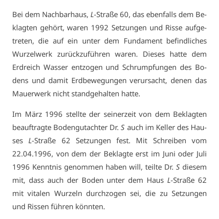
Bei dem Nach­bar­haus,
L
-Stra­ße 60, das eben­falls dem Be­
klag­ten ge­hört, wa­ren 1992 Set­zun­gen und Ris­se auf­ge­
tre­ten, die auf ein un­ter dem Fun­da­ment be­find­li­ches
Wur­zel­werk zu­rück­zu­füh­ren wa­ren. Die­ses hat­te dem
Erd­reich Was­ser ent­zo­gen und Schrump­fun­gen des Bo­
dens und da­mit Erd­be­we­gun­gen ver­ur­sacht, de­nen das
Mau­er­werk nicht stand­ge­hal­ten hat­te.
Im März 1996 stell­te der sei­ner­zeit von dem Be­klag­ten
be­auf­trag­te Bo­den­gut­ach­ter Dr.
S
auch im Kel­ler des Hau­
ses
L
-Stra­ße 62 Set­zun­gen fest. Mit Schrei­ben vom
22.04.1996, von dem der Be­klag­te erst im Ju­ni oder Ju­li
1996 Kennt­nis ge­nom­men ha­ben will, teil­te Dr.
S
die­sem
mit, dass auch der Bo­den un­ter dem Haus
L
-Stra­ße 62
mit vi­ta­len Wur­zeln durch­zo­gen sei, die zu Set­zun­gen
und Ris­sen füh­ren könn­ten.