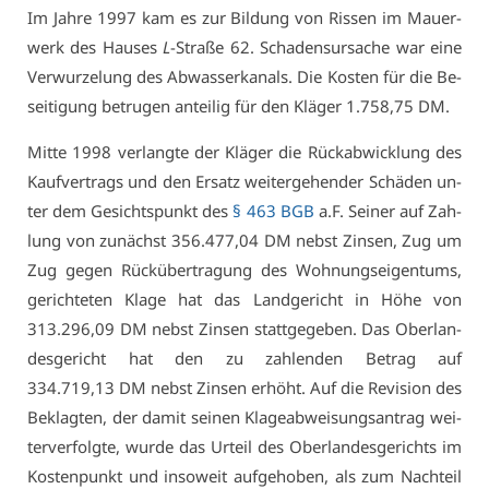
Im Jah­re 1997 kam es zur Bil­dung von Ris­sen im Mau­er­
werk des Hau­ses
L
-Stra­ße 62. Scha­den­sur­sa­che war ei­ne
Ver­wur­ze­lung des Ab­was­ser­ka­nals. Die Kos­ten für die Be­
sei­ti­gung be­tru­gen an­tei­lig für den Klä­ger 1.758,75 DM.
Mit­te 1998 ver­lang­te der Klä­ger die Rück­ab­wick­lung des
Kauf­ver­trags und den Er­satz wei­ter­ge­hen­der Schä­den un­
ter dem Ge­sichts­punkt des
§ 463 BGB
a.F. Sei­ner auf Zah­
lung von zu­nächst 356.477,04 DM nebst Zin­sen, Zug um
Zug ge­gen Rück­über­tra­gung des Woh­nungs­ei­gen­tums,
ge­rich­te­ten Kla­ge hat das Land­ge­richt in Hö­he von
313.296,09 DM nebst Zin­sen statt­ge­ge­ben. Das Ober­lan­
des­ge­richt hat den zu zah­len­den Be­trag auf
334.719,13 DM nebst Zin­sen er­höht. Auf die Re­vi­si­on des
Be­klag­ten, der da­mit sei­nen Kla­ge­ab­wei­sungs­an­trag wei­
ter­ver­folg­te, wur­de das Ur­teil des Ober­lan­des­ge­richts im
Kos­ten­punkt und in­so­weit auf­ge­ho­ben, als zum Nach­teil