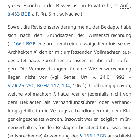
gär­tel,
Hand­buch der Be­weis­last im Pri­vat­recht, 2.
Aufl
.,
§ 463 BGB
a.F.
Rn
. 5 m. w. Nachw.).
So­weit die Re­vi­si­ons­er­wi­de­rung meint, der Be­klag­te ha­be
sich nach den Grund­sät­zen der Wis­sens­zu­rech­nung
(
§ 166 I BGB
ent­spre­chend) ei­ne et­wai­ge Kennt­nis sei­nes
Ar­chi­tek­ten
K
, den er mit um­fas­sen­den Voll­mach­ten aus­
ge­stat­tet ha­be, zu­rech­nen zu las­sen, ist ihr nicht zu fol­
gen. Die Vor­aus­set­zun­gen für ei­ne Wis­sens­zu­rech­nung
lie­gen nicht vor (vgl. Se­nat,
Urt
. v. 24.01.1992 –
V ZR 262/90
,
BGHZ 117, 104
, 106 f.). Un­ab­hän­gig da­von,
wel­che Voll­mach­ten
K
hat­te, war er je­den­falls nicht von
dem Be­klag­ten als Ver­hand­lungs­füh­rer oder Ver­hand­
lungs­ge­hil­fe in die Ver­trags­ver­hand­lun­gen mit dem Klä­
ger ein­ge­schal­tet wor­den. In­so­weit war er le­dig­lich im In­
nen­ver­hält­nis für den Be­klag­ten be­ra­tend tä­tig, was ei­ne
(ent­spre­chen­de) An­wen­dung des
§ 166 I BGB
aus­schließt