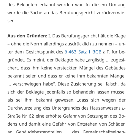
des Be­klag­ten er­kannt wor­den war. In die­sem Um­fang
wur­de die Sa­che an das Be­ru­fungs­ge­richt zu­rück­ver­wie­
sen.
Aus den Grün­den:
I. Das Be­ru­fungs­ge­richt hält die Kla­ge
– oh­ne die Norm al­ler­dings aus­drück­lich zu nen­nen – un­
ter dem Ge­sichts­punkt des
§ 463 Satz 1 BGB
a.F. für be­
grün­det. Es meint, der Be­klag­te ha­be „arg­lis­tig … zu­ge­si­
chert, dass ihm kei­ne ver­steck­ten Män­gel des Ge­bäu­des
be­kannt sei­en und dass er kei­ne ihm be­kann­ten Män­gel
… ver­schwie­gen ha­be“. Die­se Zu­si­che­rung sei falsch, da
sich der Be­klag­te je­den­falls so be­han­deln las­sen müs­se,
als sei ihm be­kannt ge­we­sen, „dass sich we­gen der
Durch­wur­ze­lung des Un­ter­grun­des des Haus­an­we­sens
L
-
Stra­ße Nr. 62 ei­ne er­höh­te Ge­fahr von Set­zun­gen des Bo­
dens und da­mit ei­ne Ge­fahr von Ent­ste­hen von Schä­den
an Ge­bäu­de­be­stand­tei­len … des Ge­mein­schafts­ei­gen­