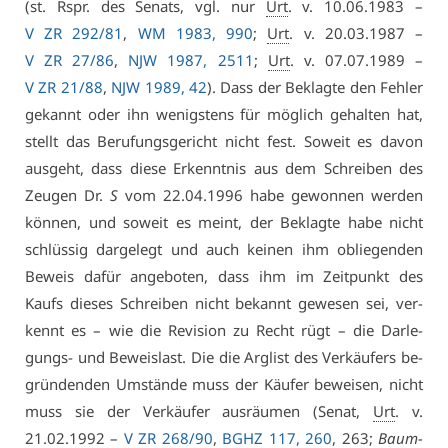
(st. Rspr. des Se­nats, vgl. nur
Urt
. v. 10.06.1983 –
V ZR 292/81
,
WM 1983, 990
;
Urt
. v. 20.03.1987 –
V ZR 27/86
,
NJW 1987, 2511
;
Urt
. v. 07.07.1989 –
V ZR 21/88
,
NJW 1989, 42
). Dass der Be­klag­te den Feh­ler
ge­kannt oder ihn we­nigs­tens für mög­lich ge­hal­ten hat,
stellt das Be­ru­fungs­ge­richt nicht fest. So­weit es da­von
aus­geht, dass die­se Er­kennt­nis aus dem Schrei­ben des
Zeu­gen Dr.
S
vom 22.04.1996 ha­be ge­won­nen wer­den
kön­nen, und so­weit es meint, der Be­klag­te ha­be nicht
schlüs­sig dar­ge­legt und auch kei­nen ihm ob­lie­gen­den
Be­weis da­für an­ge­bo­ten, dass ihm im Zeit­punkt des
Kaufs die­ses Schrei­ben nicht be­kannt ge­we­sen sei, ver­
kennt es – wie die Re­vi­si­on zu Recht rügt – die Dar­le­
gungs- und Be­weis­last. Die die Arg­list des Ver­käu­fers be­
grün­den­den Um­stän­de muss der Käu­fer be­wei­sen, nicht
muss sie der Ver­käu­fer aus­räu­men (Se­nat,
Urt
. v.
21.02.1992 –
V ZR 268/90
,
BGHZ 117, 260
, 263;
Baum­