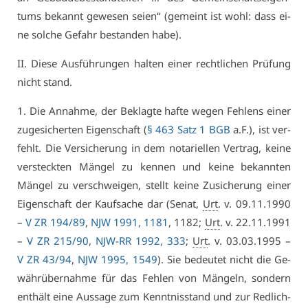
tums be­kannt ge­we­sen sei­en“ (ge­meint ist wohl: dass ei­
ne sol­che Ge­fahr be­stan­den ha­be).
II. Die­se Aus­füh­run­gen hal­ten ei­ner recht­li­chen Prü­fung
nicht stand.
1. Die An­nah­me, der Be­klag­te haf­te we­gen Feh­lens ei­ner
zu­ge­si­cher­ten Ei­gen­schaft (
§ 463 Satz 1 BGB
a.F.), ist ver­
fehlt. Die Ver­si­che­rung in dem no­ta­ri­el­len Ver­trag, kei­ne
ver­steck­ten Män­gel zu ken­nen und kei­ne be­kann­ten
Män­gel zu ver­schwei­gen, stellt kei­ne Zu­si­che­rung ei­ner
Ei­gen­schaft der Kauf­sa­che dar (Se­nat,
Urt
. v. 09.11.1990
–
V ZR 194/89
,
NJW 1991, 1181
, 1182;
Urt
. v. 22.11.1991
–
V ZR 215/90
,
NJW-RR 1992, 333
;
Urt
. v. 03.03.1995 –
V ZR 43/94
,
NJW 1995, 1549
). Sie be­deu­tet nicht die Ge­
währ­über­nah­me für das Feh­len von Män­geln, son­dern
ent­hält ei­ne Aus­sa­ge zum Kennt­nis­stand und zur Red­lich­