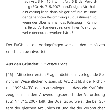
nach Art. 3 Nr. 10 i. V. mit Art. 5 II der Ver­ord­
nung (EG) Nr. 715/2007 un­zu­läs­si­gen Ab­schalt­
ein­rich­tung liegt, dann als ge­ring­fü­gig im Sin­ne
der ge­nann­ten Be­stim­mung zu qua­li­fi­zie­ren ist,
wenn der Über­neh­mer das Fahr­zeug in Kennt­
nis ih­res Vor­han­den­seins und ih­rer Wir­kungs­
wei­se den­noch er­wor­ben hät­te?
Der
EuGH
hat die Vor­la­ge­fra­gen wie aus den Leit­sät­zen
er­sicht­lich be­ant­wor­tet.
Aus den Grün­den:
Zur ers­ten Fra­ge
[46] Mit sei­ner ers­ten Fra­ge möch­te das vor­le­gen­de Ge­
richt im We­sent­li­chen wis­sen, ob Art. 2 II lit. d der Richt­li­
nie 1999/44/EG da­hin aus­zu­le­gen ist, dass ein Kraft­fahr­
zeug, das in den An­wen­dungs­be­reich der Ver­ord­nung
(EG) Nr. 715/2007 fällt, die Qua­li­tät auf­weist, die bei Gü­
tern der glei­chen Art üb­lich ist und die der Ver­brau­cher