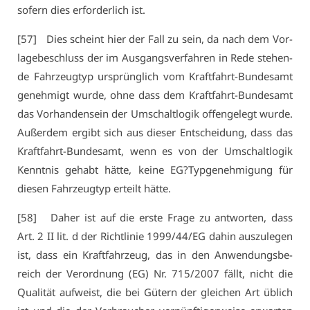
so­fern dies er­for­der­lich ist.
[57] Dies scheint hier der Fall zu sein, da nach dem Vor­
la­ge­be­schluss der im Aus­gangs­ver­fah­ren in Re­de ste­hen­
de Fahr­zeug­typ ur­sprüng­lich vom Kraft­fahrt-Bun­des­amt
ge­neh­migt wur­de, oh­ne dass dem Kraft­fahrt-Bun­des­amt
das Vor­han­den­sein der Um­schalt­lo­gik of­fen­ge­legt wur­de.
Au­ßer­dem er­gibt sich aus die­ser Ent­schei­dung, dass das
Kraft­fahrt-Bun­des­amt, wenn es von der Um­schalt­lo­gik
Kennt­nis ge­habt hät­te, kei­ne EG?Typ­ge­neh­mi­gung für
die­sen Fahr­zeug­typ er­teilt hät­te.
[58] Da­her ist auf die ers­te Fra­ge zu ant­wor­ten, dass
Art. 2 II lit. d der Richt­li­nie 1999/44/EG da­hin aus­zu­le­gen
ist, dass ein Kraft­fahr­zeug, das in den An­wen­dungs­be­
reich der Ver­ord­nung (EG) Nr. 715/2007 fällt, nicht die
Qua­li­tät auf­weist, die bei Gü­tern der glei­chen Art üb­lich