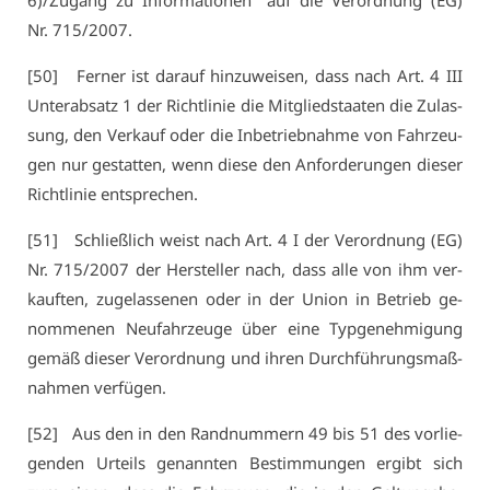
6)/​Zu­gang zu In­for­ma­tio­nen“ auf die Ver­ord­nung (EG)
Nr. 715/2007.
[50] Fer­ner ist dar­auf hin­zu­wei­sen, dass nach Art. 4 III
Un­ter­ab­satz 1 der Richt­li­nie die Mit­glied­staa­ten die Zu­las­
sung, den Ver­kauf oder die In­be­trieb­nah­me von Fahr­zeu­
gen nur ge­stat­ten, wenn die­se den An­for­de­run­gen die­ser
Richt­li­nie ent­spre­chen.
[51] Schließ­lich weist nach Art. 4 I der Ver­ord­nung (EG)
Nr. 715/2007 der Her­stel­ler nach, dass al­le von ihm ver­
kauf­ten, zu­ge­las­se­nen oder in der Uni­on in Be­trieb ge­
nom­me­nen Neu­fahr­zeu­ge über ei­ne Typ­ge­neh­mi­gung
ge­mäß die­ser Ver­ord­nung und ih­ren Durch­füh­rungs­maß­
nah­men ver­fü­gen.
[52] Aus den in den Rand­num­mern 49 bis 51 des vor­lie­
gen­den Ur­teils ge­nann­ten Be­stim­mun­gen er­gibt sich