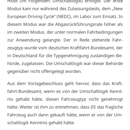
mo­di (im Fol­gen­den: Um­schalt­lo­gik) er­folg­te. Der ers­te
Mo­dus kam nur wäh­rend des Zu­las­sungs­tests, dem „New
Eu­ro­pean Dri­ving Cy­cle“ (NEDC), im La­bor zum Ein­satz. In
die­sem Mo­dus war die Ab­gas­rück­füh­rungs­ra­te hö­her als
im zwei­ten Mo­dus, der un­ter nor­ma­len Fahr­be­din­gun­gen
zur An­wen­dung ge­lang­te. Der in Re­de ste­hen­de Fahr­
zeug­typ wur­de vom deut­schen Kraft­fahrt-Bun­des­amt, der
in Deutsch­land für die Typ­ge­neh­mi­gung zu­stän­di­gen Be­
hör­de, zu­ge­las­sen. Die Um­schalt­lo­gik war die­ser Be­hör­de
ge­gen­über nicht of­fen­ge­legt wor­den.
Aus dem Vor­la­ge­be­schluss geht her­vor, dass das Kraft­
fahrt-Bun­des­amt, wenn es von der Um­schalt­lo­gik Kennt­
nis ge­habt hät­te, die­sen Fahr­zeug­typ nicht ge­neh­migt
hät­te. Wei­ter ist ihm zu ent­neh­men, dass
DS
das frag­li­che
Fahr­zeug auch dann ge­kauft hät­te, wenn er von der Um­
schalt­lo­gik Kennt­nis ge­habt hät­te.