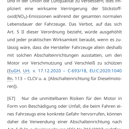
und in der Uni­on die Luft­qua­li­tät zu ver­bes­sern; dies im­
pli­ziert ei­ne wirk­sa­me Ver­rin­ge­rung der Stick­stoff­
oxid(NO
)-Emis­sio­nen wäh­rend der ge­sam­ten nor­ma­len
X
Le­bens­dau­er der Fahr­zeu­ge. Das Ver­bot, auf das sich
Art. 5 II die­ser Ver­ord­nung be­zieht, wür­de aus­ge­höhlt
und je­der prak­ti­schen Wirk­sam­keit be­raubt, wenn es zu­
läs­sig wä­re, dass die Her­stel­ler Fahr­zeu­ge al­lein des­halb
mit sol­chen Ab­schalt­ein­rich­tun­gen aus­stat­ten, um den
Mo­tor vor Ver­schmut­zung und Ver­schleiß zu schüt­zen
(
EuGH
,
Urt
. v. 17.12.2020 –
C-693/18
,
EU:C:2020:1040
Rn
. 113 – CLCV u. a. [Ab­schalt­ein­rich­tung für Die­sel­mo­to­
ren]).
[67] Nur die un­mit­tel­ba­ren Ri­si­ken für den Mo­tor in
Form von Be­schä­di­gung oder Un­fall, die beim Fah­ren ei­
nes Fahr­zeugs ei­ne kon­kre­te Ge­fahr her­vor­ru­fen, kön­nen
da­her die Ver­wen­dung ei­ner Ab­schalt­ein­rich­tung nach