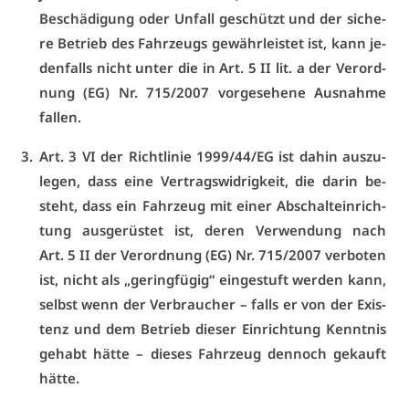
Be­schä­di­gung oder Un­fall ge­schützt und der si­che­
re Be­trieb des Fahr­zeugs ge­währ­leis­tet ist, kann je­
den­falls nicht un­ter die in Art. 5 II lit. a der Ver­ord­
nung (EG) Nr. 715/2007 vor­ge­se­he­ne Aus­nah­me
fal­len.
Art. 3 VI der Richt­li­nie 1999/44/EG ist da­hin aus­zu­
le­gen, dass ei­ne Ver­trags­wid­rig­keit, die dar­in be­
steht, dass ein Fahr­zeug mit ei­ner Ab­schalt­ein­rich­
tung aus­ge­rüs­tet ist, de­ren Ver­wen­dung nach
Art. 5 II der Ver­ord­nung (EG) Nr. 715/2007 ver­bo­ten
ist, nicht als „ge­ring­fü­gig“ ein­ge­stuft wer­den kann,
selbst wenn der Ver­brau­cher – falls er von der Exis­
tenz und dem Be­trieb die­ser Ein­rich­tung Kennt­nis
ge­habt hät­te – die­ses Fahr­zeug den­noch ge­kauft
hät­te.