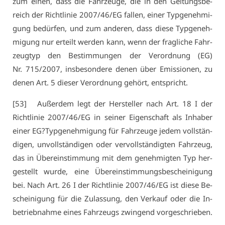
zum ei­nen, dass die Fahr­zeu­ge, die in den Gel­tungs­be­
reich der Richt­li­nie 2007/46/EG fal­len, ei­ner Typ­ge­neh­mi­
gung be­dür­fen, und zum an­de­ren, dass die­se Typ­ge­neh­
mi­gung nur er­teilt wer­den kann, wenn der frag­li­che Fahr­
zeug­typ den Be­stim­mun­gen der Ver­ord­nung (EG)
Nr. 715/2007, ins­be­son­de­re de­nen über Emis­sio­nen, zu
de­nen Art. 5 die­ser Ver­ord­nung ge­hört, ent­spricht.
[53] Au­ßer­dem legt der Her­stel­ler nach Art. 18 I der
Richt­li­nie 2007/46/EG in sei­ner Ei­gen­schaft als In­ha­ber
ei­ner EG?Typ­ge­neh­mi­gung für Fahr­zeu­ge je­dem voll­stän­
di­gen, un­voll­stän­di­gen oder ver­voll­stän­dig­ten Fahr­zeug,
das in Über­ein­stim­mung mit dem ge­neh­mig­ten Typ her­
ge­stellt wur­de, ei­ne Über­ein­stim­mungs­be­schei­ni­gung
bei. Nach Art. 26 I der Richt­li­nie 2007/46/EG ist die­se Be­
schei­ni­gung für die Zu­las­sung, den Ver­kauf oder die In­
be­trieb­nah­me ei­nes Fahr­zeugs zwin­gend vor­ge­schrie­ben.