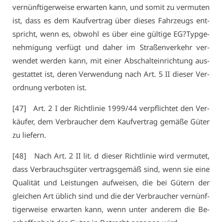
ver­nünf­ti­ger­wei­se er­war­ten kann, und so­mit zu ver­mu­ten
ist, dass es dem Kauf­ver­trag über die­ses Fahr­zeugs ent­
spricht, wenn es, ob­wohl es über ei­ne gül­ti­ge EG?Typ­ge­
neh­mi­gung ver­fügt und da­her im Stra­ßen­ver­kehr ver­
wen­det wer­den kann, mit ei­ner Ab­schalt­ein­rich­tung aus­
ge­stat­tet ist, de­ren Ver­wen­dung nach Art. 5 II die­ser Ver­
ord­nung ver­bo­ten ist.
[47] Art. 2 I der Richt­li­nie 1999/44 ver­pflich­tet den Ver­
käu­fer, dem Ver­brau­cher dem Kauf­ver­trag ge­mä­ße Gü­ter
zu lie­fern.
[48] Nach Art. 2 II lit. d die­ser Richt­li­nie wird ver­mu­tet,
dass Ver­brauchs­gü­ter ver­trags­ge­mäß sind, wenn sie ei­ne
Qua­li­tät und Leis­tun­gen auf­wei­sen, die bei Gü­tern der
glei­chen Art üb­lich sind und die der Ver­brau­cher ver­nünf­
ti­ger­wei­se er­war­ten kann, wenn un­ter an­de­rem die Be­