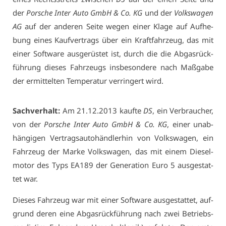
der
Por­sche In­ter Au­to GmbH & Co. KG
und der
Volks­wa­gen
AG
auf der an­de­ren Sei­te we­gen ei­ner Kla­ge auf Auf­he­
bung ei­nes Kauf­ver­trags über ein Kraft­fahr­zeug, das mit
ei­ner Soft­ware aus­ge­rüs­tet ist, durch die die Ab­gas­rück­
füh­rung die­ses Fahr­zeugs ins­be­son­de­re nach Maß­ga­be
der er­mit­tel­ten Tem­pe­ra­tur ver­rin­gert wird.
Sach­ver­halt:
Am 21.12.2013 kauf­te
DS
, ein Ver­brau­cher,
von der
Por­sche In­ter Au­to GmbH & Co. KG
, ei­ner un­ab­
hän­gi­gen Ver­trags­au­to­händ­ler­hin von Volks­wa­gen, ein
Fahr­zeug der Mar­ke Volks­wa­gen, das mit ei­nem Die­sel­
mo­tor des Typs EA189 der Ge­ne­ra­ti­on Eu­ro 5 aus­ge­stat­
tet war.
Die­ses Fahr­zeug war mit ei­ner Soft­ware aus­ge­stat­tet, auf­
grund de­ren ei­ne Ab­gas­rück­füh­rung nach zwei Be­triebs­