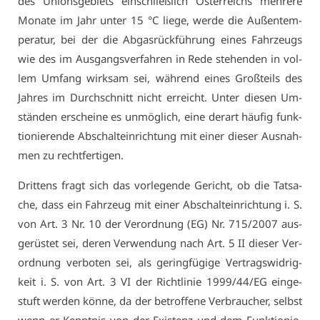
des Uni­ons­ge­biets ein­schließ­lich Ös­ter­reichs meh­re­re
Mo­na­te im Jahr un­ter 15 °C lie­ge, wer­de die Au­ßen­tem­
pe­ra­tur, bei der die Ab­gas­rück­füh­rung ei­nes Fahr­zeugs
wie des im Aus­gangs­ver­fah­ren in Re­de ste­hen­den in vol­
lem Um­fang wirk­sam sei, wäh­rend ei­nes Groß­teils des
Jah­res im Durch­schnitt nicht er­reicht. Un­ter die­sen Um­
stän­den er­schei­ne es un­mög­lich, ei­ne der­art häu­fig funk­
tio­nie­ren­de Ab­schalt­ein­rich­tung mit ei­ner die­ser Aus­nah­
men zu recht­fer­ti­gen.
Drit­tens fragt sich das vor­le­gen­de Ge­richt, ob die Tat­sa­
che, dass ein Fahr­zeug mit ei­ner Ab­schalt­ein­rich­tung i. S.
von Art. 3 Nr. 10 der Ver­ord­nung (EG) Nr. 715/2007 aus­
ge­rüs­tet sei, de­ren Ver­wen­dung nach Art. 5 II die­ser Ver­
ord­nung ver­bo­ten sei, als ge­ring­fü­gi­ge Ver­trags­wid­rig­
keit i. S. von Art. 3 VI der Richt­li­nie 1999/44/EG ein­ge­
stuft wer­den kön­ne, da der be­trof­fe­ne Ver­brau­cher, selbst