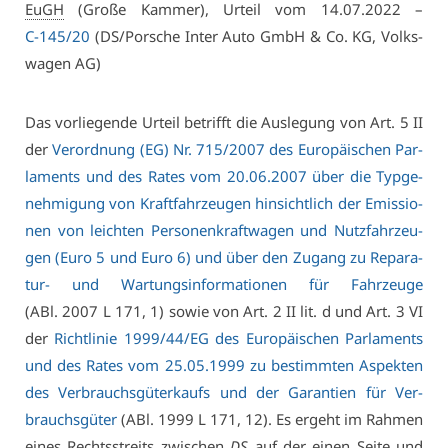
EuGH
(Gro­ße Kam­mer), Ur­teil vom 14.07.2022 –
C-145/20
(DS/​Por­sche In­ter Au­to GmbH & Co. KG, Volks­
wa­gen AG)
Das vor­lie­gen­de Ur­teil be­trifft die Aus­le­gung von Art. 5 II
der
Ver­ord­nung (EG) Nr. 715/2007 des Eu­ro­päi­schen Par­
la­ments und des Ra­tes vom 20.06.2007 über die Typ­ge­
neh­mi­gung von Kraft­fahr­zeu­gen hin­sicht­lich der Emis­sio­
nen von leich­ten Per­so­nen­kraft­wa­gen und Nutz­fahr­zeu­
gen (Eu­ro 5 und Eu­ro 6) und über den Zu­gang zu Re­pa­ra­
tur- und War­tungs­in­for­ma­tio­nen für Fahr­zeu­ge
(ABl. 2007 L 171, 1) so­wie von Art. 2 II lit. d und Art. 3 VI
der
Richt­li­nie 1999/44/EG des Eu­ro­päi­schen Par­la­ments
und des Ra­tes vom 25.05.1999 zu be­stimm­ten As­pek­ten
des Ver­brauchs­gü­ter­kaufs und der Ga­ran­ti­en für Ver­
brauchs­gü­ter
(ABl. 1999 L 171, 12). Es er­geht im Rah­men
ei­nes Rechts­streits zwi­schen
DS
auf der ei­nen Sei­te und