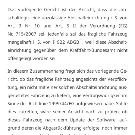
Das vor­le­gen­de Ge­richt ist der An­sicht, dass die Um­
schalt­lo­gik ei­ne un­zu­läs­si­ge Ab­schalt­ein­rich­tung i. S. von
Art. 3 Nr. 10 und Art. 5 II der Ver­ord­nung (EG)
Nr. 715/2007 sei. Je­den­falls sei das frag­li­che Fahr­zeug
1
man­gel­haft i. S. von § 922 ABGB
, weil die­se Ab­schalt­
ein­rich­tung ge­gen­über dem Kraft­fahrt-Bun­des­amt nicht
of­fen­ge­legt wor­den sei.
In die­sem Zu­sam­men­hang fragt sich das vor­le­gen­de Ge­
richt, ob das frag­li­che Fahr­zeug an­ge­sichts der Ver­pflich­
tung, ein nicht mit ei­ner sol­chen Ab­schalt­ein­rich­tung aus­
ge­rüs­te­tes Fahr­zeug zu lie­fern, ei­ne Ver­trags­wid­rig­keit im
Sin­ne der Richt­li­nie 1999/44/EG auf­ge­wie­sen ha­be. Soll­te
dies zu­tref­fen, wä­re sei­ner An­sicht nach zu prü­fen, ob
die­ses Fahr­zeug nach dem Up­date der Soft­ware, auf­
grund de­ren die Ab­gas­rück­füh­rung er­folg­te, noch im­mer