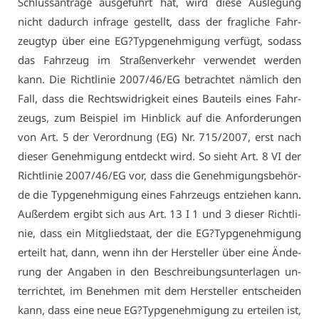
Schluss­an­trä­ge aus­ge­führt hat, wird die­se Aus­le­gung
nicht da­durch in­fra­ge ge­stellt, dass der frag­li­che Fahr­
zeug­typ über ei­ne EG?Typ­ge­neh­mi­gung ver­fügt, so­dass
das Fahr­zeug im Stra­ßen­ver­kehr ver­wen­det wer­den
kann. Die Richt­li­nie 2007/46/EG be­trach­tet näm­lich den
Fall, dass die Rechts­wid­rig­keit ei­nes Bau­teils ei­nes Fahr­
zeugs, zum Bei­spiel im Hin­blick auf die An­for­de­run­gen
von Art. 5 der Ver­ord­nung (EG) Nr. 715/2007, erst nach
die­ser Ge­neh­mi­gung ent­deckt wird. So sieht Art. 8 VI der
Richt­li­nie 2007/46/EG vor, dass die Ge­neh­mi­gungs­be­hör­
de die Typ­ge­neh­mi­gung ei­nes Fahr­zeugs ent­zie­hen kann.
Au­ßer­dem er­gibt sich aus Art. 13 I 1 und 3 die­ser Richt­li­
nie, dass ein Mit­glied­staat, der die EG?Typ­ge­neh­mi­gung
er­teilt hat, dann, wenn ihn der Her­stel­ler über ei­ne Än­de­
rung der An­ga­ben in den Be­schrei­bungs­un­ter­la­gen un­
ter­rich­tet, im Be­neh­men mit dem Her­stel­ler ent­schei­den
kann, dass ei­ne neue EG?Typ­ge­neh­mi­gung zu er­tei­len ist,