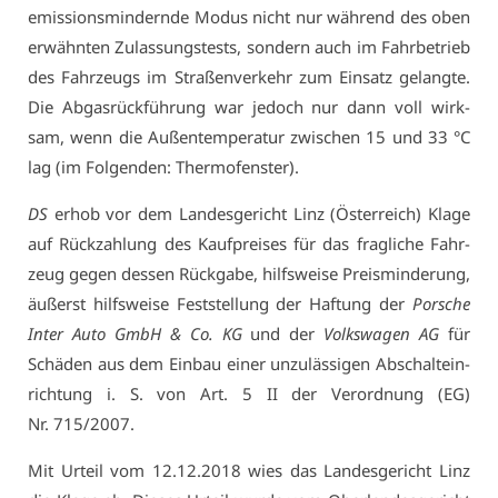
emis­si­ons­min­dern­de Mo­dus nicht nur wäh­rend des oben
er­wähn­ten Zu­las­sungs­tests, son­dern auch im Fahr­be­trieb
des Fahr­zeugs im Stra­ßen­ver­kehr zum Ein­satz ge­lang­te.
Die Ab­gas­rück­füh­rung war je­doch nur dann voll wirk­
sam, wenn die Au­ßen­tem­pe­ra­tur zwi­schen 15 und 33 °C
lag (im Fol­gen­den: Ther­mo­fens­ter).
DS
er­hob vor dem Lan­des­ge­richt Linz (Ös­ter­reich) Kla­ge
auf Rück­zah­lung des Kauf­prei­ses für das frag­li­che Fahr­
zeug ge­gen des­sen Rück­ga­be, hilfs­wei­se Preis­min­de­rung,
äu­ßerst hilfs­wei­se Fest­stel­lung der Haf­tung der
Por­sche
In­ter Au­to GmbH & Co. KG
und der
Volks­wa­gen AG
für
Schä­den aus dem Ein­bau ei­ner un­zu­läs­si­gen Ab­schalt­ein­
rich­tung i. S. von Art. 5 II der Ver­ord­nung (EG)
Nr. 715/2007.
Mit Ur­teil vom 12.12.2018 wies das Lan­des­ge­richt Linz