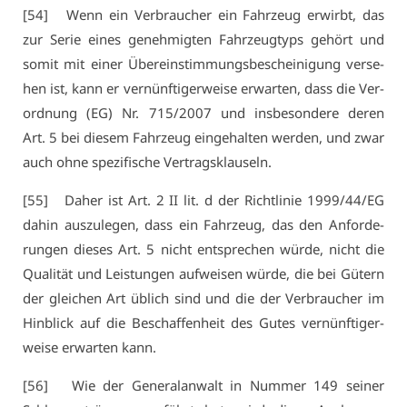
[54] Wenn ein Ver­brau­cher ein Fahr­zeug er­wirbt, das
zur Se­rie ei­nes ge­neh­mig­ten Fahr­zeug­typs ge­hört und
so­mit mit ei­ner Über­ein­stim­mungs­be­schei­ni­gung ver­se­
hen ist, kann er ver­nünf­ti­ger­wei­se er­war­ten, dass die Ver­
ord­nung (EG) Nr. 715/2007 und ins­be­son­de­re de­ren
Art. 5 bei die­sem Fahr­zeug ein­ge­hal­ten wer­den, und zwar
auch oh­ne spe­zi­fi­sche Ver­trags­klau­seln.
[55] Da­her ist Art. 2 II lit. d der Richt­li­nie 1999/44/EG
da­hin aus­zu­le­gen, dass ein Fahr­zeug, das den An­for­de­
run­gen die­ses Art. 5 nicht ent­spre­chen wür­de, nicht die
Qua­li­tät und Leis­tun­gen auf­wei­sen wür­de, die bei Gü­tern
der glei­chen Art üb­lich sind und die der Ver­brau­cher im
Hin­blick auf die Be­schaf­fen­heit des Gu­tes ver­nünf­ti­ger­
wei­se er­war­ten kann.
[56] Wie der Ge­ne­ral­an­walt in Num­mer 149 sei­ner