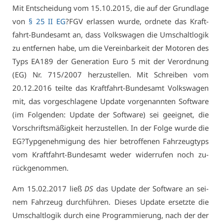
Mit Ent­schei­dung vom 15.10.2015, die auf der Grund­la­ge
von
§ 25 II EG
?FGV er­las­sen wur­de, ord­ne­te das Kraft­
fahrt-Bun­des­amt an, dass Volks­wa­gen die Um­schalt­lo­gik
zu ent­fer­nen ha­be, um die Ver­ein­bar­keit der Mo­to­ren des
Typs EA189 der Ge­ne­ra­ti­on Eu­ro 5 mit der Ver­ord­nung
(EG) Nr. 715/2007 her­zu­stel­len. Mit Schrei­ben vom
20.12.2016 teil­te das Kraft­fahrt-Bun­des­amt Volks­wa­gen
mit, das vor­ge­schla­ge­ne Up­date vor­ge­nann­ten Soft­ware
(im Fol­gen­den: Up­date der Soft­ware) sei ge­eig­net, die
Vor­schrifts­mä­ßig­keit her­zu­stel­len. In der Fol­ge wur­de die
EG?Typ­ge­neh­mi­gung des hier be­trof­fe­nen Fahr­zeug­typs
vom Kraft­fahrt-Bun­des­amt we­der wi­der­ru­fen noch zu­
rück­ge­nom­men.
Am 15.02.2017 ließ
DS
das Up­date der Soft­ware an sei­
nem Fahr­zeug durch­füh­ren. Die­ses Up­date er­setz­te die
Um­schalt­lo­gik durch ei­ne Pro­gram­mie­rung, nach der der