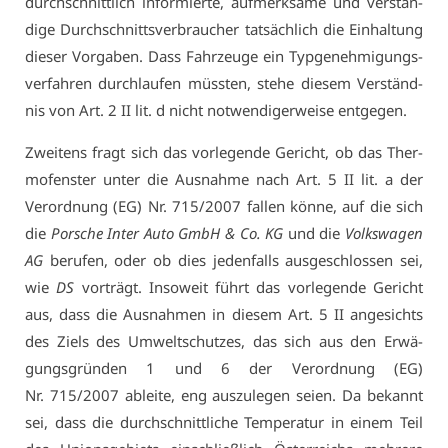
durch­schnitt­lich in­for­mier­te, auf­merk­sa­me und ver­stän­
di­ge Durch­schnitts­ver­brau­cher tat­säch­lich die Ein­hal­tung
die­ser Vor­ga­ben. Dass Fahr­zeu­ge ein Typ­ge­neh­mi­gungs­
ver­fah­ren durch­lau­fen müss­ten, ste­he die­sem Ver­ständ­
nis von Art. 2 II lit. d nicht not­wen­di­ger­wei­se ent­ge­gen.
Zwei­tens fragt sich das vor­le­gen­de Ge­richt, ob das Ther­
mo­fens­ter un­ter die Aus­nah­me nach Art. 5 II lit. a der
Ver­ord­nung (EG) Nr. 715/2007 fal­len kön­ne, auf die sich
die
Por­sche In­ter Au­to GmbH & Co. KG
und die
Volks­wa­gen
AG
be­ru­fen, oder ob dies je­den­falls aus­ge­schlos­sen sei,
wie
DS
vor­trägt. In­so­weit führt das vor­le­gen­de Ge­richt
aus, dass die Aus­nah­men in die­sem Art. 5 II an­ge­sichts
des Ziels des Um­welt­schut­zes, das sich aus den Er­wä­
gungs­grün­den 1 und 6 der Ver­ord­nung (EG)
Nr. 715/2007 ab­lei­te, eng aus­zu­le­gen sei­en. Da be­kannt
sei, dass die durch­schnitt­li­che Tem­pe­ra­tur in ei­nem Teil