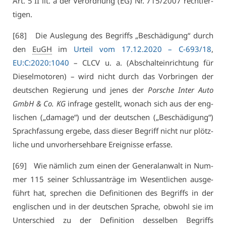
Art. 5 II lit. a der Ver­ord­nung (EG) Nr. 715/2007 recht­fer­
ti­gen.
[68] Die Aus­le­gung des Be­griffs „Be­schä­di­gung“ durch
den
EuGH
im
Ur­teil vom 17.12.2020 –
C-693/18
,
EU:C:2020:1040
– CLCV u. a. (Ab­schalt­ein­rich­tung für
Die­sel­mo­to­ren) – wird nicht durch das Vor­brin­gen der
deut­schen Re­gie­rung und je­nes der
Por­sche In­ter Au­to
GmbH & Co. KG
in­fra­ge ge­stellt, wo­nach sich aus der eng­
li­schen („da­ma­ge“) und der deut­schen („Be­schä­di­gung“)
Sprach­fas­sung er­ge­be, dass die­ser Be­griff nicht nur plötz­
li­che und un­vor­her­seh­ba­re Er­eig­nis­se er­fas­se.
[69] Wie näm­lich zum ei­nen der Ge­ne­ral­an­walt in Num­
mer 115 sei­ner Schluss­an­trä­ge im We­sent­li­chen aus­ge­
führt hat, spre­chen die De­fi­ni­tio­nen des Be­griffs in der
eng­li­schen und in der deut­schen Spra­che, ob­wohl sie im
Un­ter­schied zu der De­fi­ni­ti­on des­sel­ben Be­griffs