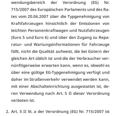
wen­dungs­be­reich der Ver­ord­nung (EG) Nr.
715/2007 des Eu­ro­päi­schen Par­la­ments und des Ra­
tes vom 20.06.2007 über die Typ­ge­neh­mi­gung von
Kraft­fahr­zeu­gen hin­sicht­lich der Emis­sio­nen von
leich­ten Per­so­nen­kraft­wa­gen und Nutz­fahr­zeu­gen
(Eu­ro 5 und Eu­ro 6) und über den Zu­gang zu Re­pa­
ra­tur- und War­tungs­in­for­ma­tio­nen für Fahr­zeu­ge
fällt, nicht die Qua­li­tät auf­weist, die bei Gü­tern der
glei­chen Art üb­lich ist und die der Ver­brau­cher ver­
nünf­ti­ger­wei­se er­war­ten kann, wenn es, ob­wohl es
über ei­ne gül­ti­ge EG-Typ­ge­neh­mi­gung ver­fügt und
da­her im Stra­ßen­ver­kehr ver­wen­det wer­den kann,
mit ei­ner Ab­schalt­ein­rich­tung aus­ge­stat­tet ist, de­
ren Ver­wen­dung nach Art. 5 II die­ser Ver­ord­nung
ver­bo­ten ist.
Art. 5 II lit. a der Ver­ord­nung (EG) Nr. 715/2007 ist