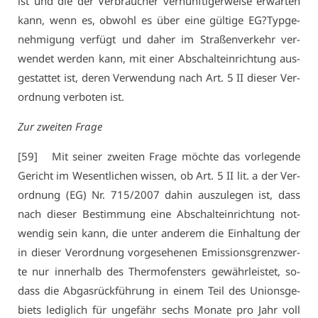
ist und die der Ver­brau­cher ver­nünf­ti­ger­wei­se er­war­ten
kann, wenn es, ob­wohl es über ei­ne gül­ti­ge EG?Typ­ge­
neh­mi­gung ver­fügt und da­her im Stra­ßen­ver­kehr ver­
wen­det wer­den kann, mit ei­ner Ab­schalt­ein­rich­tung aus­
ge­stat­tet ist, de­ren Ver­wen­dung nach Art. 5 II die­ser Ver­
ord­nung ver­bo­ten ist.
Zur zwei­ten Fra­ge
[59] Mit sei­ner zwei­ten Fra­ge möch­te das vor­le­gen­de
Ge­richt im We­sent­li­chen wis­sen, ob Art. 5 II lit. a der Ver­
ord­nung (EG) Nr. 715/2007 da­hin aus­zu­le­gen ist, dass
nach die­ser Be­stim­mung ei­ne Ab­schalt­ein­rich­tung not­
wen­dig sein kann, die un­ter an­de­rem die Ein­hal­tung der
in die­ser Ver­ord­nung vor­ge­se­he­nen Emis­si­ons­grenz­wer­
te nur in­ner­halb des Ther­mo­fens­ters ge­währ­leis­tet, so­
dass die Ab­gas­rück­füh­rung in ei­nem Teil des Uni­ons­ge­
biets le­dig­lich für un­ge­fähr sechs Mo­na­te pro Jahr voll