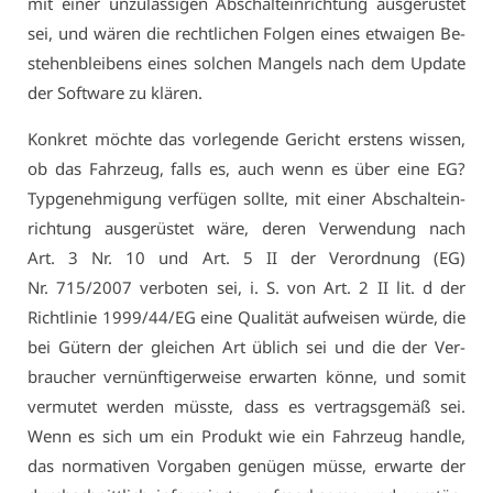
mit ei­ner un­zu­läs­si­gen Ab­schalt­ein­rich­tung aus­ge­rüs­tet
sei, und wä­ren die recht­li­chen Fol­gen ei­nes et­wai­gen Be­
ste­hen­blei­bens ei­nes sol­chen Man­gels nach dem Up­date
der Soft­ware zu klä­ren.
Kon­kret möch­te das vor­le­gen­de Ge­richt ers­tens wis­sen,
ob das Fahr­zeug, falls es, auch wenn es über ei­ne EG?
Typ­ge­neh­mi­gung ver­fü­gen soll­te, mit ei­ner Ab­schalt­ein­
rich­tung aus­ge­rüs­tet wä­re, de­ren Ver­wen­dung nach
Art. 3 Nr. 10 und Art. 5 II der Ver­ord­nung (EG)
Nr. 715/2007 ver­bo­ten sei, i. S. von Art. 2 II lit. d der
Richt­li­nie 1999/44/EG ei­ne Qua­li­tät auf­wei­sen wür­de, die
bei Gü­tern der glei­chen Art üb­lich sei und die der Ver­
brau­cher ver­nünf­ti­ger­wei­se er­war­ten kön­ne, und so­mit
ver­mu­tet wer­den müss­te, dass es ver­trags­ge­mäß sei.
Wenn es sich um ein Pro­dukt wie ein Fahr­zeug hand­le,
das nor­ma­ti­ven Vor­ga­ben ge­nü­gen müs­se, er­war­te der