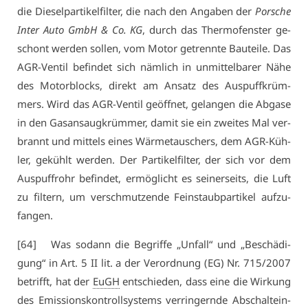
die Die­sel­par­ti­kel­fil­ter, die nach den An­ga­ben der
Por­sche
In­ter Au­to GmbH & Co. KG
, durch das Ther­mo­fens­ter ge­
schont wer­den sol­len, vom Mo­tor ge­trenn­te Bau­tei­le. Das
AGR-Ven­til be­fin­det sich näm­lich in un­mit­tel­ba­rer Nä­he
des Mo­tor­blocks, di­rekt am An­satz des Aus­puff­krüm­
mers. Wird das AGR-Ven­til ge­öff­net, ge­lan­gen die Ab­ga­se
in den Gas­an­saug­krüm­mer, da­mit sie ein zwei­tes Mal ver­
brannt und mit­tels ei­nes Wär­me­tau­schers, dem AGR-Küh­
ler, ge­kühlt wer­den. Der Par­ti­kel­fil­ter, der sich vor dem
Aus­puff­rohr be­fin­det, er­mög­licht es sei­ner­seits, die Luft
zu fil­tern, um ver­schmut­zen­de Fein­staub­par­ti­kel auf­zu­
fan­gen.
[64] Was so­dann die Be­grif­fe „Un­fall“ und „Be­schä­di­
gung“ in Art. 5 II lit. a der Ver­ord­nung (EG) Nr. 715/2007
be­trifft, hat der
EuGH
ent­schie­den, dass ei­ne die Wir­kung
des Emis­si­ons­kon­troll­sys­tems ver­rin­gern­de Ab­schalt­ein­