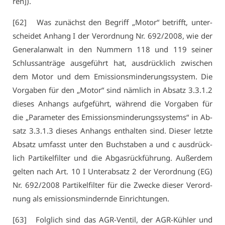
ren]).
[62] Was zu­nächst den Be­griff „Mo­tor“ be­trifft, un­ter­
schei­det An­hang I der Ver­ord­nung Nr. 692/2008, wie der
Ge­ne­ral­an­walt in den Num­mern 118 und 119 sei­ner
Schluss­an­trä­ge aus­ge­führt hat, aus­drück­lich zwi­schen
dem Mo­tor und dem Emis­si­ons­min­de­rungs­sys­tem. Die
Vor­ga­ben für den „Mo­tor“ sind näm­lich in Ab­satz 3.​3.​1.​2
die­ses An­hangs auf­ge­führt, wäh­rend die Vor­ga­ben für
die „Pa­ra­me­ter des Emis­si­ons­min­de­rungs­sys­tems“ in Ab­
satz 3.​3.​1.​3 die­ses An­hangs ent­hal­ten sind. Die­ser letz­te
Ab­satz um­fasst un­ter den Buch­sta­ben a und c aus­drück­
lich Par­ti­kel­fil­ter und die Ab­gas­rück­füh­rung. Au­ßer­dem
gel­ten nach Art. 10 I Un­ter­ab­satz 2 der Ver­ord­nung (EG)
Nr. 692/2008 Par­ti­kel­fil­ter für die Zwe­cke die­ser Ver­ord­
nung als emis­si­ons­min­dern­de Ein­rich­tun­gen.
[63] Folg­lich sind das AGR-Ven­til, der AGR-Küh­ler und