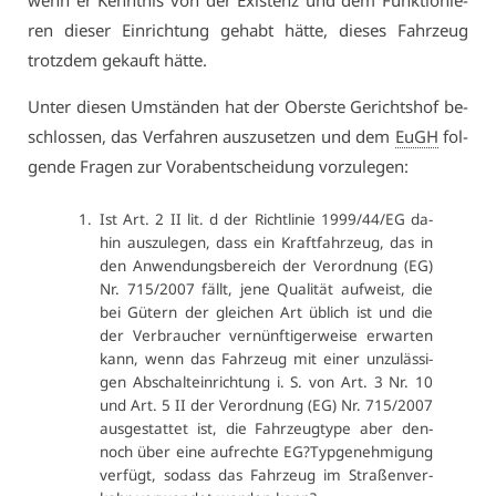
wenn er Kennt­nis von der Exis­tenz und dem Funk­tio­nie­
ren die­ser Ein­rich­tung ge­habt hät­te, die­ses Fahr­zeug
trotz­dem ge­kauft hät­te.
Un­ter die­sen Um­stän­den hat der Obers­te Ge­richts­hof be­
schlos­sen, das Ver­fah­ren aus­zu­set­zen und dem
EuGH
fol­
gen­de Fra­gen zur Vor­ab­ent­schei­dung vor­zu­le­gen:
Ist Art. 2 II lit. d der Richt­li­nie 1999/44/EG da­
hin aus­zu­le­gen, dass ein Kraft­fahr­zeug, das in
den An­wen­dungs­be­reich der Ver­ord­nung (EG)
Nr. 715/2007 fällt, je­ne Qua­li­tät auf­weist, die
bei Gü­tern der glei­chen Art üb­lich ist und die
der Ver­brau­cher ver­nünf­ti­ger­wei­se er­war­ten
kann, wenn das Fahr­zeug mit ei­ner un­zu­läs­si­
gen Ab­schalt­ein­rich­tung i. S. von Art. 3 Nr. 10
und Art. 5 II der Ver­ord­nung (EG) Nr. 715/2007
aus­ge­stat­tet ist, die Fahr­zeug­ty­pe aber den­
noch über ei­ne auf­rech­te EG?Typ­ge­neh­mi­gung
ver­fügt, so­dass das Fahr­zeug im Stra­ßen­ver­