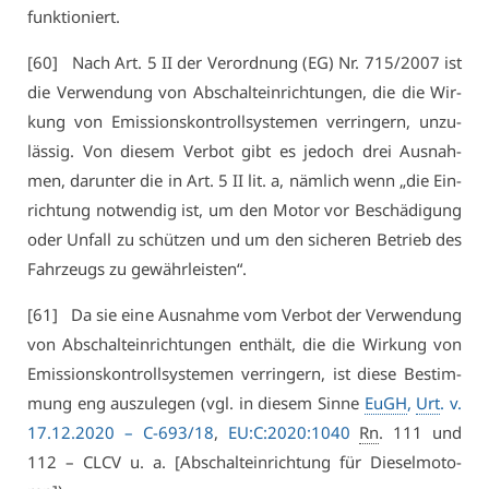
funk­tio­niert.
[60] Nach Art. 5 II der Ver­ord­nung (EG) Nr. 715/2007 ist
die Ver­wen­dung von Ab­schalt­ein­rich­tun­gen, die die Wir­
kung von Emis­si­ons­kon­troll­sys­te­men ver­rin­gern, un­zu­
läs­sig. Von die­sem Ver­bot gibt es je­doch drei Aus­nah­
men, dar­un­ter die in Art. 5 II lit. a, näm­lich wenn „die Ein­
rich­tung not­wen­dig ist, um den Mo­tor vor Be­schä­di­gung
oder Un­fall zu schüt­zen und um den si­che­ren Be­trieb des
Fahr­zeugs zu ge­währ­leis­ten“.
[61] Da sie ei­ne Aus­nah­me vom Ver­bot der Ver­wen­dung
von Ab­schalt­ein­rich­tun­gen ent­hält, die die Wir­kung von
Emis­si­ons­kon­troll­sys­te­men ver­rin­gern, ist die­se Be­stim­
mung eng aus­zu­le­gen (vgl. in die­sem Sin­ne
EuGH
,
Urt
. v.
17.12.2020 –
C-693/18
,
EU:C:2020:1040
Rn
. 111 und
112 – CLCV u. a. [Ab­schalt­ein­rich­tung für Die­sel­mo­to­