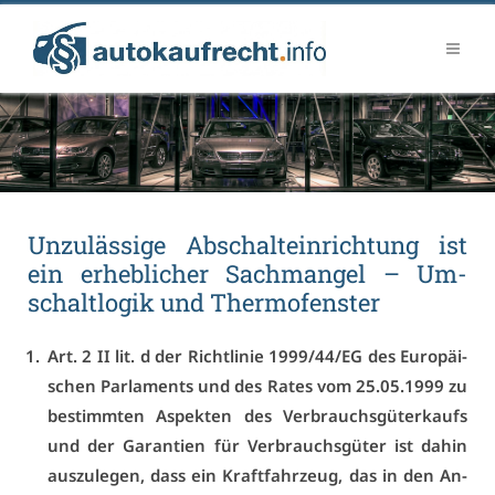
Un­zu­läs­si­ge Ab­schalt­ein­rich­tung ist
ein er­heb­li­cher Sach­man­gel – Um­
schalt­lo­gik und Ther­mo­fens­ter
Art. 2 II lit. d der Richt­li­nie 1999/44/EG des Eu­ro­päi­
schen Par­la­ments und des Ra­tes vom 25.05.1999 zu
be­stimm­ten As­pek­ten des Ver­brauchs­gü­ter­kaufs
und der Ga­ran­ti­en für Ver­brauchs­gü­ter ist da­hin
aus­zu­le­gen, dass ein Kraft­fahr­zeug, das in den An­