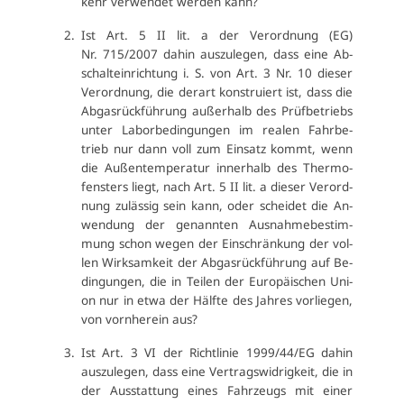
kehr ver­wen­det wer­den kann?
Ist Art. 5 II lit. a der Ver­ord­nung (EG)
Nr. 715/2007 da­hin aus­zu­le­gen, dass ei­ne Ab­
schalt­ein­rich­tung i. S. von Art. 3 Nr. 10 die­ser
Ver­ord­nung, die der­art kon­stru­iert ist, dass die
Ab­gas­rück­füh­rung au­ßer­halb des Prüf­be­triebs
un­ter La­bor­be­din­gun­gen im rea­len Fahr­be­
trieb nur dann voll zum Ein­satz kommt, wenn
die Au­ßen­tem­pe­ra­tur in­ner­halb des Ther­mo­
fens­ters liegt, nach Art. 5 II lit. a die­ser Ver­ord­
nung zu­läs­sig sein kann, oder schei­det die An­
wen­dung der ge­nann­ten Aus­nah­me­be­stim­
mung schon we­gen der Ein­schrän­kung der vol­
len Wirk­sam­keit der Ab­gas­rück­füh­rung auf Be­
din­gun­gen, die in Tei­len der Eu­ro­päi­schen Uni­
on nur in et­wa der Hälf­te des Jah­res vor­lie­gen,
von vorn­her­ein aus?
Ist Art. 3 VI der Richt­li­nie 1999/44/EG da­hin
aus­zu­le­gen, dass ei­ne Ver­trags­wid­rig­keit, die in
der Aus­stat­tung ei­nes Fahr­zeugs mit ei­ner