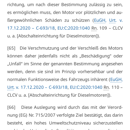
rich­tung, um nach die­ser Be­stim­mung zu­läs­sig zu sein,
es er­mög­li­chen muss, den Mo­tor vor plötz­li­chen und au­
ßer­ge­wöhn­li­chen Schä­den zu schüt­zen (
EuGH
,
Urt
. v.
17.12.2020 –
C-693/18
,
EU:C:2020:1040
Rn
. 109 – CLCV
u. a. [Ab­schalt­ein­rich­tung für Die­sel­mo­to­ren]).
[65] Die Ver­schmut­zung und der Ver­schleiß des Mo­tors
kön­nen da­her je­den­falls nicht als „Be­schä­di­gung“ oder
„Un­fall“ im Sin­ne der ge­nann­ten Be­stim­mung an­ge­se­hen
wer­den, denn sie sind im Prin­zip vor­her­seh­bar und der
nor­ma­len Funk­ti­ons­wei­se des Fahr­zeugs in­hä­rent (
EuGH
,
Urt
. v. 17.12.2020 –
C-693/18
,
EU:C:2020:1040
Rn
. 110 –
CLCV u. a. [Ab­schalt­ein­rich­tung für Die­sel­mo­to­ren]).
[66] Die­se Aus­le­gung wird durch das mit der Ver­ord­
nung (EG) Nr. 715/2007 ver­folg­te Ziel be­stä­tigt, das dar­in
be­steht, ein ho­hes Um­welt­schutz­ni­veau si­cher­zu­stel­len