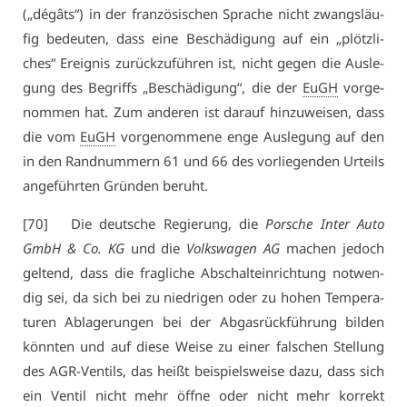
(„dégâts“) in der fran­zö­si­schen Spra­che nicht zwangs­läu­
fig be­deu­ten, dass ei­ne Be­schä­di­gung auf ein „plötz­li­
ches“ Er­eig­nis zu­rück­zu­füh­ren ist, nicht ge­gen die Aus­le­
gung des Be­griffs „Be­schä­di­gung“, die der
EuGH
vor­ge­
nom­men hat. Zum an­de­ren ist dar­auf hin­zu­wei­sen, dass
die vom
EuGH
vor­ge­nom­me­ne en­ge Aus­le­gung auf den
in den Rand­num­mern 61 und 66 des vor­lie­gen­den Ur­teils
an­ge­führ­ten Grün­den be­ruht.
[70] Die deut­sche Re­gie­rung, die
Por­sche In­ter Au­to
GmbH & Co. KG
und die
Volks­wa­gen AG
ma­chen je­doch
gel­tend, dass die frag­li­che Ab­schalt­ein­rich­tung not­wen­
dig sei, da sich bei zu nied­ri­gen oder zu ho­hen Tem­pe­ra­
tu­ren Ab­la­ge­run­gen bei der Ab­gas­rück­füh­rung bil­den
könn­ten und auf die­se Wei­se zu ei­ner fal­schen Stel­lung
des AGR-Ven­tils, das heißt bei­spiels­wei­se da­zu, dass sich
ein Ven­til nicht mehr öff­ne oder nicht mehr kor­rekt