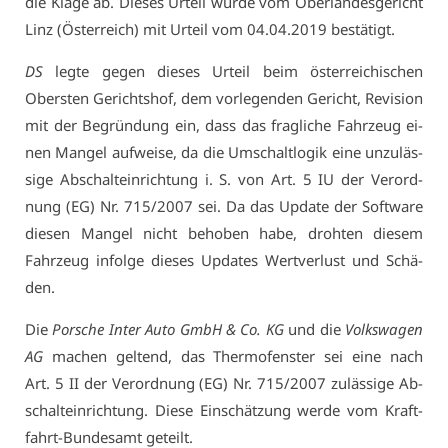
die Kla­ge ab. Die­ses Ur­teil wur­de vom Ober­lan­des­ge­richt
Linz (Ös­ter­reich) mit Ur­teil vom 04.04.2019 be­stä­tigt.
DS
leg­te ge­gen die­ses Ur­teil beim ös­ter­rei­chi­schen
Obers­ten Ge­richts­hof, dem vor­le­gen­den Ge­richt, Re­vi­si­on
mit der Be­grün­dung ein, dass das frag­li­che Fahr­zeug ei­
nen Man­gel auf­wei­se, da die Um­schalt­lo­gik ei­ne un­zu­läs­
si­ge Ab­schalt­ein­rich­tung i. S. von Art. 5 IU der Ver­ord­
nung (EG) Nr. 715/2007 sei. Da das Up­date der Soft­ware
die­sen Man­gel nicht be­ho­ben ha­be, droh­ten die­sem
Fahr­zeug in­fol­ge die­ses Up­dates Wert­ver­lust und Schä­
den.
Die
Por­sche In­ter Au­to GmbH & Co. KG
und die
Volks­wa­gen
AG
ma­chen gel­tend, das Ther­mo­fens­ter sei ei­ne nach
Art. 5 II der Ver­ord­nung (EG) Nr. 715/2007 zu­läs­si­ge Ab­
schalt­ein­rich­tung. Die­se Ein­schät­zung wer­de vom Kraft­
fahrt-Bun­des­amt ge­teilt.