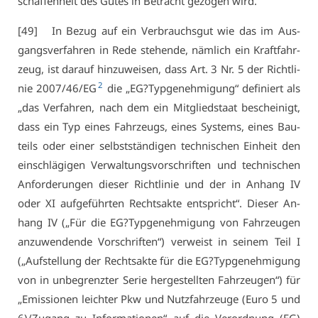
schaf­fen­heit des Gu­tes in Be­tracht ge­zo­gen wird.
[49] In Be­zug auf ein Ver­brauchs­gut wie das im Aus­
gangs­ver­fah­ren in Re­de ste­hen­de, näm­lich ein Kraft­fahr­
zeug, ist dar­auf hin­zu­wei­sen, dass Art. 3 Nr. 5 der Richt­li­
2
nie 2007/46/EG
die „EG?Typ­ge­neh­mi­gung“ de­fi­niert als
„das Ver­fah­ren, nach dem ein Mit­glied­staat be­schei­nigt,
dass ein Typ ei­nes Fahr­zeugs, ei­nes Sys­tems, ei­nes Bau­
teils oder ei­ner selbst­stän­di­gen tech­ni­schen Ein­heit den
ein­schlä­gi­gen Ver­wal­tungs­vor­schrif­ten und tech­ni­schen
An­for­de­run­gen die­ser Richt­li­nie und der in An­hang IV
oder XI auf­ge­führ­ten Rechts­ak­te ent­spricht“. Die­ser An­
hang IV („Für die EG?Typ­ge­neh­mi­gung von Fahr­zeu­gen
an­zu­wen­den­de Vor­schrif­ten“) ver­weist in sei­nem Teil I
(„Auf­stel­lung der Rechts­ak­te für die EG?Typ­ge­neh­mi­gung
von in un­be­grenz­ter Se­rie her­ge­stell­ten Fahr­zeu­gen“) für
„Emis­sio­nen leich­ter Pkw und Nutz­fahr­zeu­ge (Eu­ro 5 und