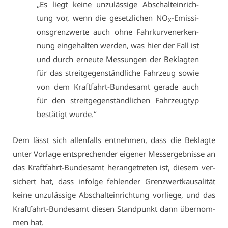
„Es liegt kei­ne un­zu­läs­si­ge Ab­schalt­ein­rich­
tung vor, wenn die ge­setz­li­chen NO
-Emis­si­
X
ons­grenz­wer­te auch oh­ne Fahr­kur­ven­er­ken­
nung ein­ge­hal­ten wer­den, was hier der Fall ist
und durch er­neu­te Mes­sun­gen der Be­klag­ten
für das streit­ge­gen­ständ­li­che Fahr­zeug so­wie
von dem Kraft­fahrt-Bun­des­amt ge­ra­de auch
für den streit­ge­gen­ständ­li­chen Fahr­zeug­typ
be­stä­tigt wur­de.“
Dem lässt sich al­len­falls ent­neh­men, dass die Be­klag­te
un­ter Vor­la­ge ent­spre­chen­der ei­ge­ner Mess­er­geb­nis­se an
das Kraft­fahrt-Bun­des­amt her­an­ge­tre­ten ist, die­sem ver­
si­chert hat, dass in­fol­ge feh­len­der Grenz­wert­kau­sa­li­tät
kei­ne un­zu­läs­si­ge Ab­schalt­ein­rich­tung vor­lie­ge, und das
Kraft­fahrt-Bun­des­amt die­sen Stand­punkt dann über­nom­
men hat.