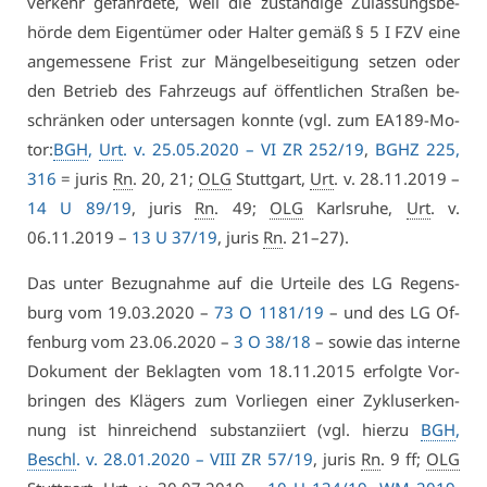
ver­kehr ge­fähr­de­te, weil die zu­stän­di­ge Zu­las­sungs­be­
hör­de dem Ei­gen­tü­mer oder Hal­ter ge­mäß § 5 I FZV ei­ne
an­ge­mes­se­ne Frist zur Män­gel­be­sei­ti­gung set­zen oder
den Be­trieb des Fahr­zeugs auf öf­fent­li­chen Stra­ßen be­
schrän­ken oder un­ter­sa­gen konn­te (vgl. zum EA189-Mo­
tor:
BGH
,
Urt
. v. 25.05.2020 –
VI ZR 252/19
,
BGHZ 225,
316
= ju­ris
Rn
. 20, 21;
OLG
Stutt­gart,
Urt
. v. 28.11.2019 –
14 U 89/19
, ju­ris
Rn
. 49;
OLG
Karls­ru­he,
Urt
. v.
06.11.2019 –
13 U 37/19
, ju­ris
Rn
. 21–27).
Das un­ter Be­zug­nah­me auf die Ur­tei­le des LG Re­gens­
burg vom 19.03.2020 –
73 O 1181/19
– und des LG Of­
fen­burg vom 23.06.2020 –
3 O 38/18
– so­wie das in­ter­ne
Do­ku­ment der Be­klag­ten vom 18.11.2015 er­folg­te Vor­
brin­gen des Klä­gers zum Vor­lie­gen ei­ner Zy­kluser­ken­
nung ist hin­rei­chend sub­stan­zi­iert (vgl. hier­zu
BGH
,
Beschl
. v. 28.01.2020 –
VI­II ZR 57/19
, ju­ris
Rn
. 9 ff;
OLG