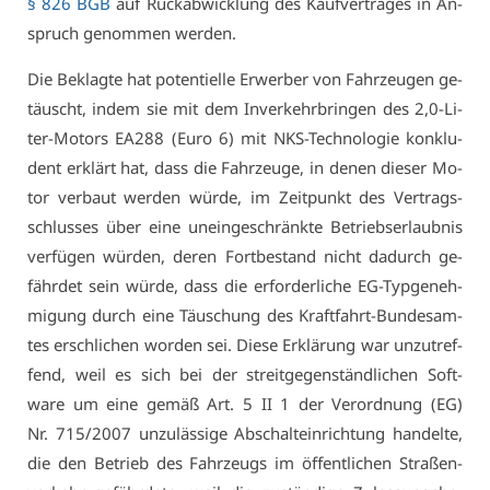
§ 826 BGB
auf Rück­ab­wick­lung des Kauf­ver­tra­ges in An­
spruch ge­nom­men wer­den.
Die Be­klag­te hat po­ten­ti­el­le Er­wer­ber von Fahr­zeu­gen ge­
täuscht, in­dem sie mit dem In­ver­kehr­brin­gen des 2,0-Li­
ter-Mo­tors EA288 (Eu­ro 6) mit NKS-Tech­no­lo­gie kon­klu­
dent er­klärt hat, dass die Fahr­zeu­ge, in de­nen die­ser Mo­
tor ver­baut wer­den wür­de, im Zeit­punkt des Ver­trags­
schlus­ses über ei­ne un­ein­ge­schränk­te Be­triebs­er­laub­nis
ver­fü­gen wür­den, de­ren Fort­be­stand nicht da­durch ge­
fähr­det sein wür­de, dass die er­for­der­li­che EG-Typ­ge­neh­
mi­gung durch ei­ne Täu­schung des Kraft­fahrt-Bun­des­am­
tes er­schli­chen wor­den sei. Die­se Er­klä­rung war un­zu­tref­
fend, weil es sich bei der streit­ge­gen­ständ­li­chen Soft­
ware um ei­ne ge­mäß Art. 5 II 1 der Ver­ord­nung (EG)
Nr. 715/2007 un­zu­läs­si­ge Ab­schalt­ein­rich­tung han­del­te,
die den Be­trieb des Fahr­zeugs im öf­fent­li­chen Stra­ßen­