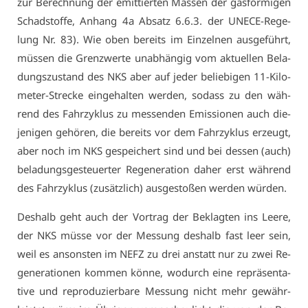
zur Be­rech­nung der emit­tier­ten Mas­sen der gas­för­mi­gen
Schad­stof­fe, An­hang 4a Ab­satz 6.6.3. der UN­E­CE-Re­ge­
lung Nr. 83). Wie oben be­reits im Ein­zel­nen aus­ge­führt,
müs­sen die Grenz­wer­te un­ab­hän­gig vom ak­tu­el­len Be­la­
dungs­zu­stand des NKS aber auf je­der be­lie­bi­gen 11-Ki­lo­
me­ter-Stre­cke ein­ge­hal­ten wer­den, so­dass zu den wäh­
rend des Fahr­zy­klus zu mes­sen­den Emis­sio­nen auch die­
je­ni­gen ge­hö­ren, die be­reits vor dem Fahr­zy­klus er­zeugt,
aber noch im NKS ge­spei­chert sind und bei des­sen (auch)
be­la­dungs­ge­steu­er­ter Re­ge­ne­ra­ti­on da­her erst wäh­rend
des Fahr­zy­klus (zu­sätz­lich) aus­ge­sto­ßen wer­den wür­den.
Des­halb geht auch der Vor­trag der Be­klag­ten ins Lee­re,
der NKS müs­se vor der Mes­sung des­halb fast leer sein,
weil es an­sons­ten im NEFZ zu drei an­statt nur zu zwei Re­
ge­ne­ra­tio­nen kom­men kön­ne, wo­durch ei­ne re­prä­sen­ta­
ti­ve und re­pro­du­zier­ba­re Mes­sung nicht mehr ge­währ­