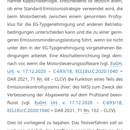
nann­te Kipp­schal­ter­lo­gik. Ent­schei­dend ist letzt­lich al­lein,
ob ei­ne Stan­dard-Emis­si­ons­stra­te­gie ver­wen­det wird, die
beim Mo­tor­be­trieb zwi­schen ei­nem ge­norm­ten Prüf­zy­
klus für die EG-Typ­ge­neh­mi­gung und an­de­ren Be­triebs­
be­din­gun­gen un­ter­schei­den kann und die zu ei­ner ge­rin­
ge­ren Emis­si­ons­min­de­rungs­leis­tung führt, wenn sie nicht
un­ter den in der EG-Typ­ge­neh­mi­gung vor­ge­se­he­nen Be­
din­gun­gen ar­bei­tet. Ei­ne Ab­schalt­ein­rich­tung liegt dem­
nach vor, wenn die Mo­tor­steue­rungs­soft­ware (vgl.
EuGH
,
Urt
. v. 17.12.2020 –
C-693/18
,
ECLI:EU:C:2020:1040
=
DAR 2021, 71
Rn
. 68 – CLCV) die Funk­ti­on ei­nes Teils des
Emis­si­ons­kon­troll­sys­tems (hier: des NKS) zum Zweck der
Ver­bes­se­rung der Ab­gas­wer­te auf dem Prüf­stand be­ein­
flusst (vgl.
EuGH
,
Urt
. v. 17.12.2020 –
C-693/18
,
ECLI:EU:C:2020:1040
= DAR 2021, 71
Rn
. 102 – CLCV).
Dies ist vor­lie­gend zu be­ja­hen. Das Test­ver­fah­ren soll so