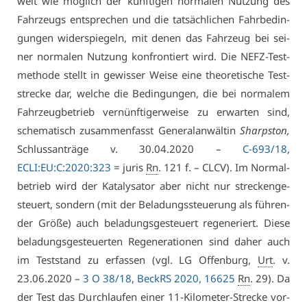
weit wie mög­lich der künf­ti­gen nor­ma­len Nut­zung des
Fahr­zeugs ent­spre­chen und die tat­säch­li­chen Fahr­be­din­
gun­gen wi­der­spie­geln, mit de­nen das Fahr­zeug bei sei­
ner nor­ma­len Nut­zung kon­fron­tiert wird. Die NEFZ-Test­
me­tho­de stellt in ge­wis­ser Wei­se ei­ne theo­re­ti­sche Test­
stre­cke dar, wel­che die Be­din­gun­gen, die bei nor­ma­lem
Fahr­zeug­be­trieb ver­nünf­ti­ger­wei­se zu er­war­ten sind,
sche­ma­tisch zu­sam­men­fasst Ge­ne­ral­an­wäl­tin
Sharps­ton,
Schluss­an­trä­ge v. 30.04.2020 –
C-693/18
,
ECLI:EU:C:2020:323
= ju­ris
Rn
. 121 f. – CLCV). Im Nor­mal­
be­trieb wird der Ka­ta­ly­sa­tor aber nicht nur stre­cken­ge­
steu­ert, son­dern (mit der Be­la­dungs­steue­rung als füh­ren­
der Grö­ße) auch be­la­dungs­ge­steu­ert re­ge­ne­riert. Die­se
be­la­dungs­ge­steu­er­ten Re­ge­ne­ra­tio­nen sind da­her auch
im Test­stand zu er­fas­sen (vgl. LG Of­fen­burg,
Urt
. v.
23.06.2020 –
3 O 38/18
,
BeckRS 2020, 16625
Rn
. 29). Da
der Test das Durch­lau­fen ei­ner 11-Ki­lo­me­ter-Stre­cke vor­