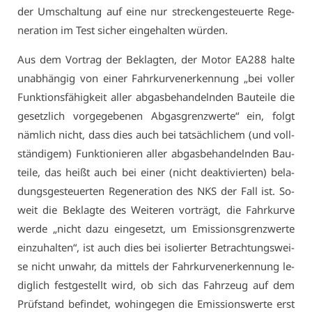
der Um­schal­tung auf ei­ne nur stre­cken­ge­steu­er­te Re­ge­
ne­ra­ti­on im Test si­cher ein­ge­hal­ten wür­den.
Aus dem Vor­trag der Be­klag­ten, der Mo­tor EA288 hal­te
un­ab­hän­gig von ei­ner Fahr­kur­ven­er­ken­nung „bei vol­ler
Funk­ti­ons­fä­hig­keit al­ler ab­gas­be­han­deln­den Bau­tei­le die
ge­setz­lich vor­ge­ge­be­nen Ab­gas­grenz­wer­te“ ein, folgt
näm­lich nicht, dass dies auch bei tat­säch­li­chem (und voll­
stän­di­gem) Funk­tio­nie­ren al­ler ab­gas­be­han­deln­den Bau­
tei­le, das heißt auch bei ei­ner (nicht de­ak­ti­vier­ten) be­la­
dungs­ge­steu­er­ten Re­ge­ne­ra­ti­on des NKS der Fall ist. So­
weit die Be­klag­te des Wei­te­ren vor­trägt, die Fahr­kur­ve
wer­de „nicht da­zu ein­ge­setzt, um Emis­si­ons­grenz­wer­te
ein­zu­hal­ten“, ist auch dies bei iso­lier­ter Be­trach­tungs­wei­
se nicht un­wahr, da mit­tels der Fahr­kur­ven­er­ken­nung le­
dig­lich fest­ge­stellt wird, ob sich das Fahr­zeug auf dem
Prüf­stand be­fin­det, wo­hin­ge­gen die Emis­si­ons­wer­te erst