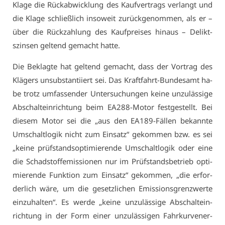
Kla­ge die Rück­ab­wick­lung des Kauf­ver­trags ver­langt und
die Kla­ge schließ­lich in­so­weit zu­rück­ge­nom­men, als er –
über die Rück­zah­lung des Kauf­prei­ses hin­aus – De­likt­
szin­sen gel­tend ge­macht hat­te.
Die Be­klag­te hat gel­tend ge­macht, dass der Vor­trag des
Klä­gers un­sub­stan­ti­iert sei. Das Kraft­fahrt-Bun­des­amt ha­
be trotz um­fas­sen­der Un­ter­su­chun­gen kei­ne un­zu­läs­si­ge
Ab­schalt­ein­rich­tung beim EA288-Mo­tor fest­ge­stellt. Bei
die­sem Mo­tor sei die „aus den EA189-Fäl­len be­kann­te
Um­schalt­lo­gik nicht zum Ein­satz“ ge­kom­men bzw. es sei
„kei­ne prüf­stands­op­ti­mie­ren­de Um­schalt­lo­gik oder ei­ne
die Schad­stoff­emis­sio­nen nur im Prüf­stands­be­trieb op­ti­
mie­ren­de Funk­ti­on zum Ein­satz“ ge­kom­men, „die er­for­
der­lich wä­re, um die ge­setz­li­chen Emis­si­ons­grenz­wer­te
ein­zu­hal­ten“. Es wer­de „kei­ne un­zu­läs­si­ge Ab­schalt­ein­
rich­tung in der Form ei­ner un­zu­läs­si­gen Fahr­kur­ven­er­