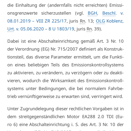
die Ein­hal­tung der (an­dern­falls nicht er­reich­ten) Emis­si­
ons­grenz­wer­te si­cher­zu­stel­len (vgl.
BGH
,
Beschl
. v.
08.01.2019 –
VI­II ZR 225/17
, ju­ris
Rn
. 13;
OLG
Ko­blenz,
Urt
. v. 05.06.2020 – 8 U 1803/19
, ju­ris
Rn
. 39).
Da­bei ist ei­ne Ab­schalt­ein­rich­tung ge­mäß Art. 3 Nr. 10
der Ver­ord­nung (EG) Nr. 715/2007 de­fi­niert als Kon­struk­
ti­ons­teil, das di­ver­se Pa­ra­me­ter er­mit­telt, um die Funk­ti­
on ei­nes be­lie­bi­gen Teils des Emis­si­ons­kon­troll­sys­tems
zu ak­ti­vie­ren, zu ver­än­dern, zu ver­zö­gern oder zu de­ak­ti­
vie­ren, wo­durch die Wirk­sam­keit des Emis­si­ons­kon­troll­
sys­tems un­ter Be­din­gun­gen, die bei nor­ma­lem Fahr­be­
trieb ver­nünf­ti­ger­wei­se zu er­war­ten sind, ver­rin­gert wird.
Un­ter Zu­grun­de­le­gung die­ser recht­li­chen Vor­ga­ben ist in
dem streit­ge­gen­ständ­li­chen Mo­tor EA288 2.0 TDI (Eu­
ro 6) ei­ne Ab­schalt­ein­rich­tung i. S. des Art. 3 Nr. 10 der