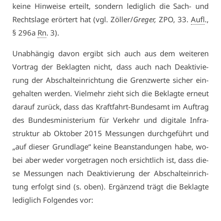
kei­ne Hin­wei­se er­teilt, son­dern le­dig­lich die Sach- und
Rechts­la­ge er­ör­tert hat (vgl. Zöl­ler/​
Gre­ger,
ZPO, 33.
Aufl
.,
§ 296a
Rn
. 3).
Un­ab­hän­gig da­von er­gibt sich auch aus dem wei­te­ren
Vor­trag der Be­klag­ten nicht, dass auch nach De­ak­ti­vie­
rung der Ab­schalt­ein­rich­tung die Grenz­wer­te si­cher ein­
ge­hal­ten wer­den. Viel­mehr zieht sich die Be­klag­te er­neut
dar­auf zu­rück, dass das Kraft­fahrt-Bun­des­amt im Auf­trag
des Bun­des­mi­nis­te­ri­um für Ver­kehr und di­gi­ta­le In­fra­
struk­tur ab Ok­to­ber 2015 Mes­sun­gen durch­ge­führt und
„auf die­ser Grund­la­ge“ kei­ne Be­an­stan­dun­gen ha­be, wo­
bei aber we­der vor­ge­tra­gen noch er­sicht­lich ist, dass die­
se Mes­sun­gen nach De­ak­ti­vie­rung der Ab­schalt­ein­rich­
tung er­folgt sind (s. oben). Er­gän­zend trägt die Be­klag­te
le­dig­lich Fol­gen­des vor: