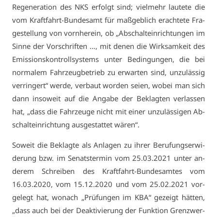
Re­ge­ne­ra­ti­on des NKS er­folgt sind; viel­mehr lau­te­te die
vom Kraft­fahrt-Bun­des­amt für maß­geb­lich er­ach­te­te Fra­
ge­stel­lung von vorn­her­ein, ob „Ab­schalt­ein­rich­tun­gen im
Sin­ne der Vor­schrif­ten …, mit de­nen die Wirk­sam­keit des
Emis­si­ons­kon­troll­sys­tems un­ter Be­din­gun­gen, die bei
nor­ma­lem Fahr­zeug­be­trieb zu er­war­ten sind, un­zu­läs­sig
ver­rin­gert“ wer­de, ver­baut wor­den sei­en, wo­bei man sich
dann in­so­weit auf die An­ga­be der Be­klag­ten ver­las­sen
hat, „dass die Fahr­zeu­ge nicht mit ei­ner un­zu­läs­si­gen Ab­
schalt­ein­rich­tung aus­ge­stat­tet wä­ren“.
So­weit die Be­klag­te als An­la­gen zu ih­rer Be­ru­fungs­er­wi­
de­rung bzw. im Se­nats­ter­min vom 25.03.2021 un­ter an­
de­rem Schrei­ben des Kraft­fahrt-Bun­des­am­tes vom
16.03.2020, vom 15.12.2020 und vom 25.02.2021 vor­
ge­legt hat, wo­nach „Prü­fun­gen im KBA“ ge­zeigt hät­ten,
„dass auch bei der De­ak­ti­vie­rung der Funk­ti­on Grenz­wer­