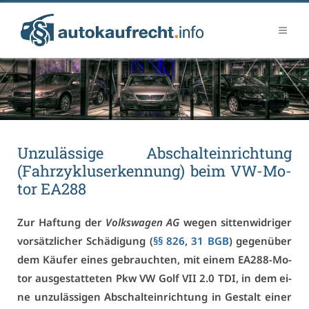
Un­zu­läs­si­ge Ab­schalt­ein­rich­tung
(Fahr­zy­kluser­ken­nung) beim VW-Mo­
tor EA288
Zur Haf­tung der
Volks­wa­gen AG
we­gen sit­ten­wid­ri­ger
vor­sätz­li­cher Schä­di­gung (
§§ 826
,
31 BGB
) ge­gen­über
dem Käu­fer ei­nes ge­brauch­ten, mit ei­nem EA288-Mo­
tor aus­ge­stat­te­ten Pkw VW Golf VII 2.0 TDI, in dem ei­
ne un­zu­läs­si­gen Ab­schalt­ein­rich­tung in Ge­stalt ei­ner