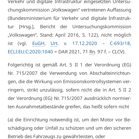
Ver­kehr und di­gi­ta­le In­fra­struk­tur ein­ge­setz­ten Un­ter­su­
chungs­kom­mis­si­on „Volks­wa­gen“ ver­tre­te­nen Auf­fas­sung
(Bun­des­mi­nis­te­ri­um für Ver­kehr und di­gi­ta­le In­fra­struk­
tur [Hrsg.], Be­richt der Un­ter­su­chungs­kom­mis­si­on
„Volks­wa­gen“, Stand: April 2016, S. 122), nicht mög­lich
ist (vgl.
EuGH
,
Urt
. v. 17.12.2020 –
C-693/18
,
ECLI:EU:C:2020:1040
= DAR 2021, 71
Rn
. 97 f. – CLCV).
Fol­ge­rich­tig ist ge­mäß Art. 5 II 1 der Ver­ord­nung (EG)
Nr. 715/2007 die Ver­wen­dung von Ab­schalt­ein­rich­tun­
gen, die die Wir­kung von Emis­si­ons­kon­troll­sys­te­men ver­
rin­gern, strikt un­zu­läs­sig, so­fern nicht die in Art. 5 II 2
der Ver­ord­nung (EG) Nr. 715/2007 aus­drück­lich nor­mier­
ten Aus­nah­me­tat­be­stän­de grei­fen, das heißt so­fern nicht
(a) die Ein­rich­tung not­wen­dig ist, um den Mo­tor vor Be­
schä­di­gung oder Un­fall zu schüt­zen und um den si­che­ren
Be­trieb des Fahr­zeugs zu ge­währ­leis­ten, oder