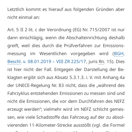
Letzt­lich kommt es hier­auf aus fol­gen­den Grün­den aber
nicht ein­mal an:
Art. 5 II 2 lit. c der Ver­ord­nung (EG) Nr. 715/2007 ist nur
dann ein­schlä­gig, wenn die Ab­schalt­ein­rich­tung des­halb
greift, weil dies durch die Prüf­ver­fah­ren zur Emis­si­ons­
mes­sung im We­sent­li­chen vor­ge­ge­ben wird (
BGH
,
Beschl
. v. 08.01.2019 –
VI­II ZR 225/17
, ju­ris
Rn
. 15). Dies
ist hier nicht der Fall. Ent­ge­gen der Dar­stel­lung der Be­
klag­ten er­gibt sich aus Ab­satz 5.​3.​1.​3. i. V. mit An­hang 4a
der UN­E­CE-Re­ge­lung Nr. 83 nicht, dass die „wäh­rend des
Fahr­zy­klus ent­ste­hen­den Emis­sio­nen zu mes­sen sind und
nicht die Emis­sio­nen, die vor dem Durch­fah­ren des NEFZ
er­zeugt wer­den“; viel­mehr wird im NEFZ schlicht ge­mes­
sen, wie vie­le Schad­stof­fe das Fahr­zeug auf der zu ab­sol­
vie­ren­den 11-Ki­lo­me­ter-Stre­cke aus­stößt (vgl. die For­mel