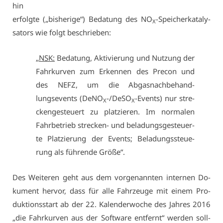
hin
er­folg­te („bis­he­ri­ge“) Be­da­tung des NO
-Spei­cher­ka­ta­ly­
X
sa­tors wie folgt be­schrie­ben:
„
NSK:
Be­da­tung, Ak­ti­vie­rung und Nut­zung der
Fahr­kur­ven zum Er­ken­nen des Pre­con und
des NEFZ, um die Ab­gas­nach­be­hand­
lungsevents (De­NO
-/De­SO
-Events) nur stre­
X
X
cken­ge­steu­ert zu plat­zie­ren. Im nor­ma­len
Fahr­be­trieb stre­cken- und be­la­dungs­ge­steu­er­
te Plat­zie­rung der Events; Be­la­dungs­steue­
rung als füh­ren­de Grö­ße“.
Des Wei­te­ren geht aus dem vor­ge­nann­ten in­ter­nen Do­
ku­ment her­vor, dass für al­le Fahr­zeu­ge mit ei­nem Pro­
duk­ti­ons­start ab der 22. Ka­len­der­wo­che des Jah­res 2016
„die Fahr­kur­ven aus der Soft­ware ent­fernt“ wer­den soll­