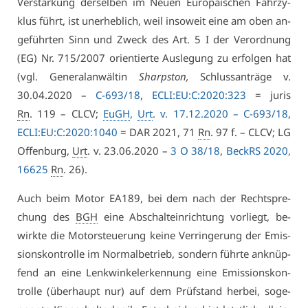
Ver­stär­kung der­sel­ben im Neu­en Eu­ro­päi­schen Fahr­zy­
klus führt, ist un­er­heb­lich, weil in­so­weit ei­ne am oben an­
ge­führ­ten Sinn und Zweck des Art. 5 I der Ver­ord­nung
(EG) Nr. 715/2007 ori­en­tier­te Aus­le­gung zu er­fol­gen hat
(vgl. Ge­ne­ral­an­wäl­tin
Sharps­ton,
Schluss­an­trä­ge v.
30.04.2020 –
C-693/18
,
ECLI:EU:C:2020:323
= ju­ris
Rn
. 119 – CLCV;
EuGH
,
Urt
. v. 17.12.2020 –
C-693/18
,
ECLI:EU:C:2020:1040
= DAR 2021, 71
Rn
. 97 f. – CLCV; LG
Of­fen­burg,
Urt
. v. 23.06.2020 –
3 O 38/18
,
BeckRS 2020,
16625
Rn
. 26).
Auch beim Mo­tor EA189, bei dem nach der Recht­spre­
chung des
BGH
ei­ne Ab­schalt­ein­rich­tung vor­liegt, be­
wirk­te die Mo­tor­steue­rung kei­ne Ver­rin­ge­rung der Emis­
si­ons­kon­trol­le im Nor­mal­be­trieb, son­dern führ­te an­knüp­
fend an ei­ne Lenk­win­kel­er­ken­nung ei­ne Emis­si­ons­kon­
trol­le (über­haupt nur) auf dem Prüf­stand her­bei, so­ge­