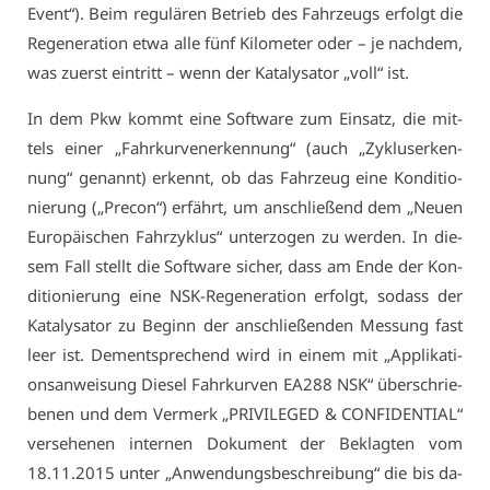
Event“). Beim re­gu­lä­ren Be­trieb des Fahr­zeugs er­folgt die
Re­ge­ne­ra­ti­on et­wa al­le fünf Ki­lo­me­ter oder – je nach­dem,
was zu­erst ein­tritt – wenn der Ka­ta­ly­sa­tor „voll“ ist.
In dem Pkw kommt ei­ne Soft­ware zum Ein­satz, die mit­
tels ei­ner „Fahr­kur­ven­er­ken­nung“ (auch „Zy­kluser­ken­
nung“ ge­nannt) er­kennt, ob das Fahr­zeug ei­ne Kon­di­tio­
nie­rung („Pre­con“) er­fährt, um an­schlie­ßend dem „Neu­en
Eu­ro­päi­schen Fahr­zy­klus“ un­ter­zo­gen zu wer­den. In die­
sem Fall stellt die Soft­ware si­cher, dass am En­de der Kon­
di­tio­nie­rung ei­ne NSK-Re­ge­ne­ra­ti­on er­folgt, so­dass der
Ka­ta­ly­sa­tor zu Be­ginn der an­schlie­ßen­den Mes­sung fast
leer ist. Dem­entspre­chend wird in ei­nem mit „Ap­pli­ka­ti­
ons­an­wei­sung Die­sel Fahr­kur­ven EA288 NSK“ über­schrie­
be­nen und dem Ver­merk „PRI­VI­LE­GED & CON­FI­DEN­TI­AL“
ver­se­he­nen in­ter­nen Do­ku­ment der Be­klag­ten vom
18.11.2015 un­ter „An­wen­dungs­be­schrei­bung“ die bis da­