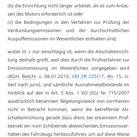
(b) die Ein­rich­tung nicht län­ger ar­bei­tet, als es zum An­las­
sen des Mo­tors er­for­der­lich ist oder
(c) die Be­din­gun­gen in den Ver­fah­ren zur Prü­fung der
Ver­duns­tungs­emis­sio­nen und der durch­schnitt­li­chen
Aus­puff­emis­sio­nen im We­sent­li­chen ent­hal­ten sind,
wo­bei lit. c nur ein­schlä­gig ist, wenn die Ab­schalt­ein­rich­
tung des­halb greift, weil dies durch die Prüf­ver­fah­ren zur
Emis­si­ons­mes­sung im We­sent­li­chen vor­ge­ge­ben wird
(
BGH
,
Beschl
. v. 08.01.2010,
VI­II ZR 225/17
,
Rn
. 15, zi­
tiert nach ju­ris), und sämt­li­che Aus­nah­me­tat­be­stän­de im
Hin­blick auf den in Art. 5 Abs. 1 VO (EG) Nr. 715/2007
aus­drück­lich be­nann­ten Re­ge­lungs­zweck von vorn­her­ein
nicht in Be­tracht kom­men, wenn die be­tref­fen­de Ab­
schalt­ein­rich­tung ge­ra­de da­zu dient, bei er­kann­tem Prüf­
be­trieb ein vom Echt­be­trieb ab­wei­chen­des Emis­si­ons­ver­
hal­ten des Fahr­zeugs her­bei­zu­füh­ren, um auf die­se Wei­se