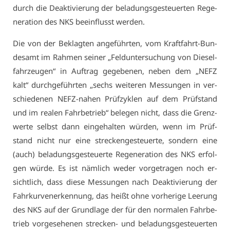
durch die De­ak­ti­vie­rung der be­la­dungs­ge­steu­er­ten Re­ge­
ne­ra­ti­on des NKS be­ein­flusst wer­den.
Die von der Be­klag­ten an­ge­führ­ten, vom Kraft­fahrt-Bun­
des­amt im Rah­men sei­ner „Feld­un­ter­su­chung von Die­sel­
fahr­zeu­gen“ in Auf­trag ge­ge­be­nen, ne­ben dem „NEFZ
kalt“ durch­ge­führ­ten „sechs wei­te­ren Mes­sun­gen in ver­
schie­de­nen NEFZ-na­hen Prüf­zy­klen auf dem Prüf­stand
und im rea­len Fahr­be­trieb“ be­le­gen nicht, dass die Grenz­
wer­te selbst dann ein­ge­hal­ten wür­den, wenn im Prüf­
stand nicht nur ei­ne stre­cken­ge­steu­er­te, son­dern ei­ne
(auch) be­la­dungs­ge­steu­er­te Re­ge­ne­ra­ti­on des NKS er­fol­
gen wür­de. Es ist näm­lich we­der vor­ge­tra­gen noch er­
sicht­lich, dass die­se Mes­sun­gen nach De­ak­ti­vie­rung der
Fahr­kur­ven­er­ken­nung, das heißt oh­ne vor­he­ri­ge Lee­rung
des NKS auf der Grund­la­ge der für den nor­ma­len Fahr­be­
trieb vor­ge­se­he­nen stre­cken- und be­la­dungs­ge­steu­er­ten