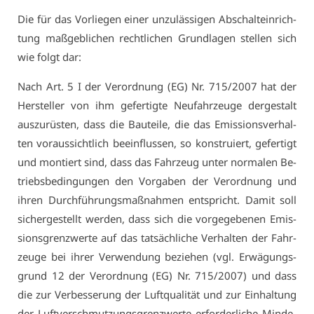
Die für das Vor­lie­gen ei­ner un­zu­läs­si­gen Ab­schalt­ein­rich­
tung maß­geb­li­chen recht­li­chen Grund­la­gen stel­len sich
wie folgt dar:
Nach Art. 5 I der Ver­ord­nung (EG) Nr. 715/2007 hat der
Her­stel­ler von ihm ge­fer­tig­te Neu­fahr­zeu­ge der­ge­stalt
aus­zu­rüs­ten, dass die Bau­tei­le, die das Emis­si­ons­ver­hal­
ten vor­aus­sicht­lich be­ein­flus­sen, so kon­stru­iert, ge­fer­tigt
und mon­tiert sind, dass das Fahr­zeug un­ter nor­ma­len Be­
triebs­be­din­gun­gen den Vor­ga­ben der Ver­ord­nung und
ih­ren Durch­füh­rungs­maß­nah­men ent­spricht. Da­mit soll
si­cher­ge­stellt wer­den, dass sich die vor­ge­ge­be­nen Emis­
si­ons­grenz­wer­te auf das tat­säch­li­che Ver­hal­ten der Fahr­
zeu­ge bei ih­rer Ver­wen­dung be­zie­hen (vgl. Er­wä­gungs­
grund 12 der Ver­ord­nung (EG) Nr. 715/2007) und dass
die zur Ver­bes­se­rung der Luft­qua­li­tät und zur Ein­hal­tung
der Luft­ver­schmut­zungs­grenz­wer­te er­for­der­li­che Min­de­