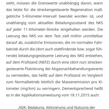
sieht, müs­sen die Grenz­wer­te un­ab­hän­gig da­von, wann
das letz­te für die stre­cken­ge­steu­er­te Re­ge­ne­ra­ti­on maß­
geb­li­che 5-Ki­lo­me­ter-ln­ter­vall be­en­det wor­den ist, und
un­ab­hän­gig vom ak­tu­el­len Be­la­dungs­zu­stand des NKS
auf je­der 11-Ki­lo­me­ter-Stre­cke ein­ge­hal­ten wer­den. Die
Lee­rung des NKS vor dem Test zielt mit­hin un­mit­tel­bar
dar­auf ab, zu­sätz­li­che Emis­sio­nen, die im nor­ma­len Fahr­
be­trieb durch die (dort auch statt­fin­den­de bzw. so­gar füh­
ren­de) be­la­dungs­ge­steu­er­te Lee­rung des NKS ent­ste­hen,
auf dem Prüf­stand (NEFZ) durch ei­ne (dort nur) stre­cken­
ge­steu­er­te Plat­zie­rung der Ab­gas­nach­be­hand­lungsevents
zu ver­mei­den, das heißt auf dem Prüf­stand im Ver­gleich
zum Nor­mal­be­trieb letzt­lich die Mas­se­n­emis­si­on pro Ki­
lo­me­ter (mg/km) zu ver­rin­gern. Dem­entspre­chend heißt
es in der Ap­pli­ka­ti­ons­an­wei­sung vom 18.11.2015 auch:
„
NSK:
Be­da­tung, Ak­ti­vie­rung und Nut­zung der