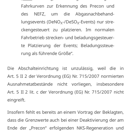
Fahr­kur­ven zur Er­ken­nung des Pre­con und
des NEFZ, um die Ab­gas­nach­be­hand­
lungsevents (De­NO
-/De­SO
-Events) nur stre­
X
X
cken­ge­steu­ert zu plat­zie­ren. Im nor­ma­len
Fahr­be­trieb stre­cken- und be­la­dungs­ge­steu­er­
te Plat­zie­rung der Events; Be­la­dungs­steue­
rung als füh­ren­de Grö­ße“.
Die Ab­schalt­ein­rich­tung ist un­zu­läs­sig, weil die in
Art. 5 II 2 der Ver­ord­nung (EG) Nr. 715/2007 nor­mier­ten
Aus­nah­me­tat­be­stän­de nicht vor­lie­gen, ins­be­son­de­re
Art. 5 II 2 lit. c der Ver­ord­nung (EG) Nr. 715/2007 nicht
ein­greift.
In­so­fern fehlt es be­reits an ei­nem Vor­trag der Be­klag­ten,
dass die Grenz­wer­te auch bei ei­ner De­ak­ti­vie­rung der am
En­de der „Pre­con“ er­fol­gen­den NKS-Re­ge­ne­ra­ti­on und