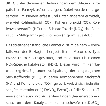
30 °C un­ter de­fi­nier­ten Be­din­gun­gen dem „Neu­en Eu­ro­
päi­schen Fahr­zy­klus“ un­ter­zo­gen. Da­bei wur­den die ge­
sam­ten Emis­sio­nen er­fasst und un­ter an­de­rem er­mit­telt,
wie viel Koh­len­di­oxid (CO
), Koh­len­mon­oxid (CO), Koh­
2
len­was­ser­stof­fe (HC) und Stick­stoff­oxi­de (NO
) das Fahr­
X
zeug in Mil­li­gramm pro Ki­lo­me­ter (mg/km) aus­stößt.
Das streit­ge­gen­ständ­li­che Fahr­zeug ist mit ei­nem – eben­
falls von der Be­klag­ten her­ge­stell­ten – Mo­tor des Typs
EA288 (Eu­ro 6) aus­ge­stat­tet, und es ver­fügt über ei­nen
NO
-Spei­cher­ka­ta­ly­sa­tor (NSK). Die­ser wird im Fahr­be­
X
trieb re­gel­mä­ßig un­ter Auf­spal­tung der ein­ge­la­ger­ten
Stick­stoff­oxi­de (NO
) in de­ren Kom­po­nen­ten Stick­stoff
X
(N
) und Koh­len­di­oxid (CO
) ge­leert, wo­bei sich je­de die­
2
2
ser „Re­ge­ne­ra­tio­nen“ („De­NO
-Event“) auf die Schad­stoff­
X
emis­sio­nen aus­wirkt. Au­ßer­dem fin­den „Re­ge­ne­ra­tio­nen“
statt, um den Ka­ta­ly­sa­tor zu ent­schwe­feln („De­SO
-
X