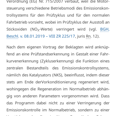
Ver­ord­nung (EG) Nr. 715/2007 ver­baut, weil die Mo­tor­
steue­rung ver­schie­de­ne Be­triebs­mo­di des Emis­si­ons­kon­
troll­sys­tems für den Prüf­zy­klus und für den nor­ma­len
Fahr­be­trieb vor­sieht, wo­bei im Prüf­zy­klus der Aus­stoß an
Stick­oxi­den (NO
-Wer­te) ver­rin­gert wird (vgl.
BGH
,
X
Beschl
. v. 08.01.2019 –
VI­II ZR 225/17
, ju­ris
Rn
. 12).
Nach dem ei­ge­nen Vor­trag der Be­klag­ten wird an­knüp­
fend an ei­ne Prüf­stands­er­ken­nung in Ge­stalt ei­ner Fahr­
kur­ven­er­ken­nung (Zy­kluser­ken­nung) die Funk­ti­on ei­nes
zen­tra­len Be­stand­teils des Emis­si­ons­kon­troll­sys­tems,
näm­lich des Ka­ta­ly­sa­tors (NKS), be­ein­flusst, in­dem die­ser
stets am En­de der­Vor­kon­di­tio­nie­rung re­ge­ne­riert wird,
wo­hin­ge­gen die Re­ge­ne­ra­ti­on im Nor­mal­be­trieb ab­hän­
gig von an­de­ren Pa­ra­me­tern vor­ge­nom­men wird. Dass
das Pro­gramm da­bei nicht zu ei­ner Ver­rin­ge­rung der
Emis­si­ons­kon­trol­le im Nor­mal­be­trieb, son­dern zu ei­ner