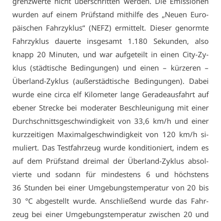
grenz­wer­te nicht über­schrit­ten wer­den. Die Emis­sio­nen
wur­den auf ei­nem Prüf­stand mit­hil­fe des „Neu­en Eu­ro­
päi­schen Fahr­zy­klus“ (NEFZ) er­mit­telt. Die­ser ge­norm­te
Fahr­zy­klus dau­er­te ins­ge­samt 1.180 Se­kun­den, al­so
knapp 20 Mi­nu­ten, und war auf­ge­teilt in ei­nen Ci­ty-Zy­
klus (städ­ti­sche Be­din­gun­gen) und ei­nen – kür­ze­ren –
Über­land-Zy­klus (au­ßer­städ­ti­sche Be­din­gun­gen). Da­bei
wur­de ei­ne cir­ca elf Ki­lo­me­ter lan­ge Ge­ra­de­aus­fahrt auf
ebe­ner Stre­cke bei mo­dera­ter Be­schleu­ni­gung mit ei­ner
Durch­schnitts­ge­schwin­dig­keit von 33,6 km/h und ei­ner
kurz­zei­ti­gen Ma­xi­mal­ge­schwin­dig­keit von 120 km/h si­
mu­liert. Das Test­fahr­zeug wur­de kon­di­tio­niert, in­dem es
auf dem Prüf­stand drei­mal der Über­land-Zy­klus ab­sol­
vier­te und so­dann für min­des­tens 6 und höchs­tens
36 Stun­den bei ei­ner Um­ge­bungs­tem­pe­ra­tur von 20 bis
30 °C ab­ge­stellt wur­de. An­schlie­ßend wur­de das Fahr­
zeug bei ei­ner Um­ge­bungs­tem­pe­ra­tur zwi­schen 20 und