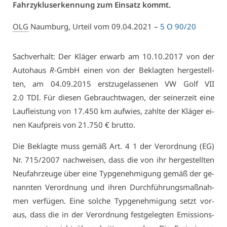
Fahr­zy­kluser­ken­nung zum Ein­satz kommt.
OLG
Naum­burg, Ur­teil vom 09.04.2021 –
5 O 90/20
Sach­ver­halt: Der Klä­ger er­warb am 10.10.2017 von der
Au­to­haus
R
-GmbH ei­nen von der Be­klag­ten her­ge­stell­
ten, am 04.09.2015 erst­zu­ge­las­se­nen VW Golf VII
2.0 TDI. Für die­sen Ge­braucht­wa­gen, der sei­ner­zeit ei­ne
Lauf­leis­tung von 17.450 km auf­wies, zahl­te der Klä­ger ei­
nen Kauf­preis von 21.750 € brut­to.
Die Be­klag­te muss ge­mäß Art. 4 1 der Ver­ord­nung (EG)
Nr. 715/2007 nach­wei­sen, dass die von ihr her­ge­stell­ten
Neu­fahr­zeu­ge über ei­ne Typ­ge­neh­mi­gung ge­mäß der ge­
nann­ten Ver­ord­nung und ih­ren Durch­füh­rungs­maß­nah­
men ver­fü­gen. Ei­ne sol­che Typ­ge­neh­mi­gung setzt vor­
aus, dass die in der Ver­ord­nung fest­ge­leg­ten Emis­si­ons­