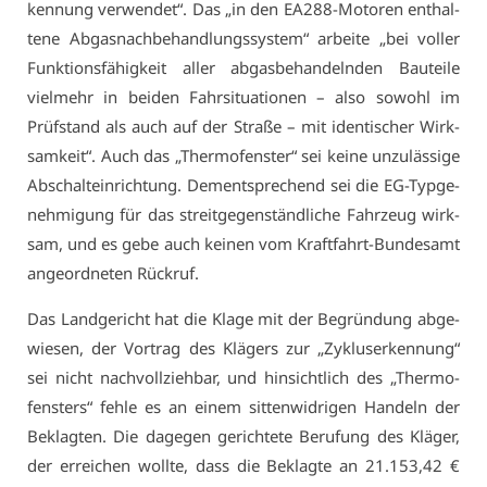
ken­nung ver­wen­det“. Das „in den EA288-Mo­to­ren ent­hal­
te­ne Ab­gas­nach­be­hand­lungs­sys­tem“ ar­bei­te „bei vol­ler
Funk­ti­ons­fä­hig­keit al­ler ab­gas­be­han­deln­den Bau­tei­le
viel­mehr in bei­den Fahr­si­tua­tio­nen – al­so so­wohl im
Prüf­stand als auch auf der Stra­ße – mit iden­ti­scher Wirk­
sam­keit“. Auch das „Ther­mo­fens­ter“ sei kei­ne un­zu­läs­si­ge
Ab­schalt­ein­rich­tung. Dem­entspre­chend sei die EG-Typ­ge­
neh­mi­gung für das streit­ge­gen­ständ­li­che Fahr­zeug wirk­
sam, und es ge­be auch kei­nen vom Kraft­fahrt-Bun­des­amt
an­ge­ord­ne­ten Rück­ruf.
Das Land­ge­richt hat die Kla­ge mit der Be­grün­dung ab­ge­
wie­sen, der Vor­trag des Klä­gers zur „Zy­kluser­ken­nung“
sei nicht nach­voll­zieh­bar, und hin­sicht­lich des „Ther­mo­
fens­ters“ feh­le es an ei­nem sit­ten­wid­ri­gen Han­deln der
Be­klag­ten. Die da­ge­gen ge­rich­te­te Be­ru­fung des Klä­ger,
der er­rei­chen woll­te, dass die Be­klag­te an 21.153,42 €