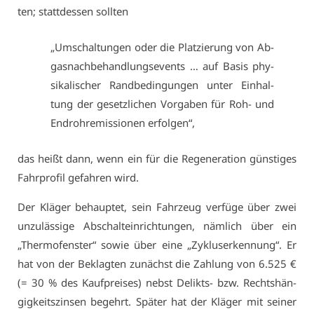
ten; statt­des­sen soll­ten
„Um­schal­tun­gen oder die Plat­zie­rung von Ab­
gas­nach­be­hand­lungsevents … auf Ba­sis phy­
si­ka­li­scher Rand­be­din­gun­gen un­ter Ein­hal­
tung der ge­setz­li­chen Vor­ga­ben für Roh- und
End­roh­re­mis­sio­nen er­fol­gen“,
das heißt dann, wenn ein für die Re­ge­ne­ra­ti­on güns­ti­ges
Fahr­pro­fil ge­fah­ren wird.
Der Klä­ger be­haup­tet, sein Fahr­zeug ver­fü­ge über zwei
un­zu­läs­si­ge Ab­schalt­ein­rich­tun­gen, näm­lich über ein
„Ther­mo­fens­ter“ so­wie über ei­ne „Zy­kluser­ken­nung“. Er
hat von der Be­klag­ten zu­nächst die Zah­lung von 6.525 €
(= 30 % des Kauf­prei­ses) nebst De­likts- bzw. Rechts­hän­
gig­keits­zin­sen be­gehrt. Spä­ter hat der Klä­ger mit sei­ner