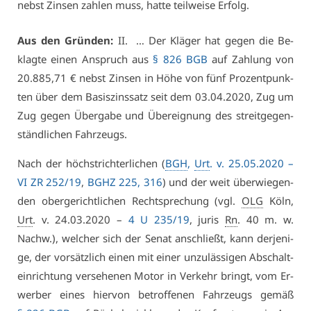
nebst Zin­sen zah­len muss, hat­te teil­wei­se Er­folg.
Aus den Grün­den:
II. … Der Klä­ger hat ge­gen die Be­
klag­te ei­nen An­spruch aus
§ 826 BGB
auf Zah­lung von
20.885,71 € nebst Zin­sen in Hö­he von fünf Pro­zent­punk­
ten über dem Ba­sis­zins­satz seit dem 03.04.2020, Zug um
Zug ge­gen Über­ga­be und Über­eig­nung des streit­ge­gen­
ständ­li­chen Fahr­zeugs.
Nach der höchst­rich­ter­li­chen (
BGH
,
Urt
. v. 25.05.2020 –
VI ZR 252/19
,
BGHZ 225, 316
) und der weit über­wie­gen­
den ober­ge­richt­li­chen Recht­spre­chung (vgl.
OLG
Köln,
Urt
. v. 24.03.2020 –
4 U 235/19
, ju­ris
Rn
. 40 m. w.
Nachw.), wel­cher sich der Se­nat an­schließt, kann der­je­ni­
ge, der vor­sätz­lich ei­nen mit ei­ner un­zu­läs­si­gen Ab­schalt­
ein­rich­tung ver­se­he­nen Mo­tor in Ver­kehr bringt, vom Er­
wer­ber ei­nes hier­von be­trof­fe­nen Fahr­zeugs ge­mäß