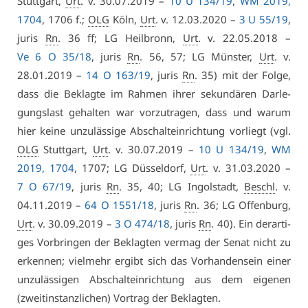
Stutt­gart,
Urt
. v. 30.07.2019 –
10 U 134/19
,
WM 2019,
1704
, 1706 f.;
OLG
Köln,
Urt
. v. 12.03.2020 –
3 U 55/19
,
ju­ris
Rn
. 36 ff; LG Heil­bronn,
Urt
. v. 22.05.2018 –
Ve 6 O 35/18
, ju­ris
Rn
. 56, 57; LG Müns­ter,
Urt
. v.
28.01.2019 –
14 O 163/19
, ju­ris
Rn
. 35) mit der Fol­ge,
dass die Be­klag­te im Rah­men ih­rer se­kun­dä­ren Dar­le­
gungs­last ge­hal­ten war vor­zu­tra­gen, dass und war­um
hier kei­ne un­zu­läs­si­ge Ab­schalt­ein­rich­tung vor­liegt (vgl.
OLG
Stutt­gart,
Urt
. v. 30.07.2019 –
10 U 134/19
,
WM
2019, 1704
, 1707; LG Düs­sel­dorf,
Urt
. v. 31.03.2020 –
7 O 67/19
, ju­ris
Rn
. 35, 40; LG In­gol­stadt,
Beschl
. v.
04.11.2019 –
64 O 1551/18
, ju­ris
Rn
. 36; LG Of­fen­burg,
Urt
. v. 30.09.2019 –
3 O 474/18
, ju­ris
Rn
. 40). Ein der­ar­ti­
ges Vor­brin­gen der Be­klag­ten ver­mag der Se­nat nicht zu
er­ken­nen; viel­mehr er­gibt sich das Vor­han­den­sein ei­ner
un­zu­läs­si­gen Ab­schalt­ein­rich­tung aus dem ei­ge­nen
(zweit­in­stanz­li­chen) Vor­trag der Be­klag­ten.