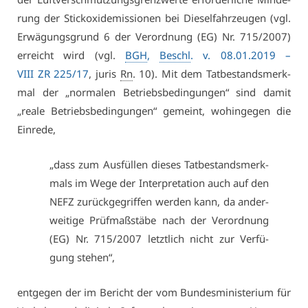
rung der Stick­oxid­emis­sio­nen bei Die­sel­fahr­zeu­gen (vgl.
Er­wä­gungs­grund 6 der Ver­ord­nung (EG) Nr. 715/2007)
er­reicht wird (vgl.
BGH
,
Beschl
. v. 08.01.2019 –
VI­II ZR 225/17
, ju­ris
Rn
. 10). Mit dem Tat­be­stands­merk­
mal der „nor­ma­len Be­triebs­be­din­gun­gen“ sind da­mit
„rea­le Be­triebs­be­din­gun­gen“ ge­meint, wo­hin­ge­gen die
Ein­re­de,
„dass zum Aus­fül­len die­ses Tat­be­stands­merk­
mals im We­ge der In­ter­pre­ta­ti­on auch auf den
NEFZ zu­rück­ge­grif­fen wer­den kann, da an­der­
wei­ti­ge Prüf­maß­stä­be nach der Ver­ord­nung
(EG) Nr. 715/2007 letzt­lich nicht zur Ver­fü­
gung ste­hen“,
ent­ge­gen der im Be­richt der vom Bun­des­mi­nis­te­ri­um für