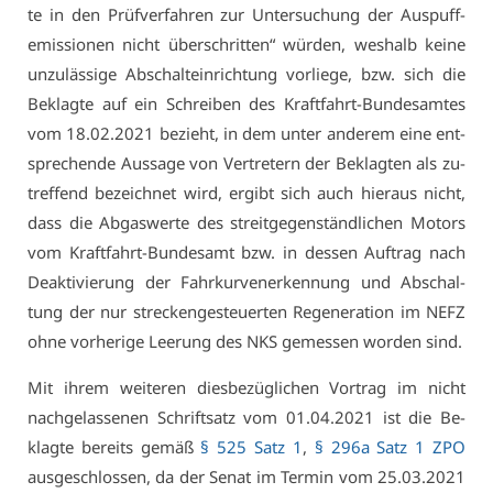
te in den Prüf­ver­fah­ren zur Un­ter­su­chung der Aus­puff­
emis­sio­nen nicht über­schrit­ten“ wür­den, wes­halb kei­ne
un­zu­läs­si­ge Ab­schalt­ein­rich­tung vor­lie­ge, bzw. sich die
Be­klag­te auf ein Schrei­ben des Kraft­fahrt-Bun­des­am­tes
vom 18.02.2021 be­zieht, in dem un­ter an­de­rem ei­ne ent­
spre­chen­de Aus­sa­ge von Ver­tre­tern der Be­klag­ten als zu­
tref­fend be­zeich­net wird, er­gibt sich auch hier­aus nicht,
dass die Ab­gas­wer­te des streit­ge­gen­ständ­li­chen Mo­tors
vom Kraft­fahrt-Bun­des­amt bzw. in des­sen Auf­trag nach
De­ak­ti­vie­rung der Fahr­kur­ven­er­ken­nung und Ab­schal­
tung der nur stre­cken­ge­steu­er­ten Re­ge­ne­ra­ti­on im NEFZ
oh­ne vor­he­ri­ge Lee­rung des NKS ge­mes­sen wor­den sind.
Mit ih­rem wei­te­ren dies­be­züg­li­chen Vor­trag im nicht
nach­ge­las­se­nen Schrift­satz vom 01.04.2021 ist die Be­
klag­te be­reits ge­mäß
§ 525 Satz 1
,
§ 296a Satz 1 ZPO
aus­ge­schlos­sen, da der Se­nat im Ter­min vom 25.03.2021