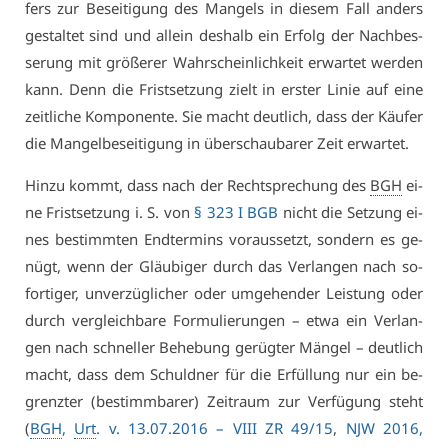
fers zur Be­sei­ti­gung des Man­gels in die­sem Fall an­ders
ge­stal­tet sind und al­lein des­halb ein Er­folg der Nach­bes­
se­rung mit grö­ße­rer Wahr­schein­lich­keit er­war­tet wer­den
kann. Denn die Frist­set­zung zielt in ers­ter Li­nie auf ei­ne
zeit­li­che Kom­po­nen­te. Sie macht deut­lich, dass der Käu­fer
die Man­gel­be­sei­ti­gung in über­schau­ba­rer Zeit er­war­tet.
Hin­zu kommt, dass nach der Recht­spre­chung des
BGH
ei­
ne Frist­set­zung i. S. von
§ 323 I BGB
nicht die Set­zung ei­
nes be­stimm­ten End­ter­mins vor­aus­setzt, son­dern es ge­
nügt, wenn der Gläu­bi­ger durch das Ver­lan­gen nach so­
for­ti­ger, un­ver­züg­li­cher oder um­ge­hen­der Leis­tung oder
durch ver­gleich­ba­re For­mu­lie­run­gen – et­wa ein Ver­lan­
gen nach schnel­ler Be­he­bung ge­rüg­ter Män­gel – deut­lich
macht, dass dem Schuld­ner für die Er­fül­lung nur ein be­
grenz­ter (be­stimm­ba­rer) Zeit­raum zur Ver­fü­gung steht
(
BGH
,
Urt
. v. 13.07.2016 –
VI­II ZR 49/15
,
NJW 2016,