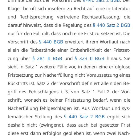
un­mit­tel­bar aus der Vor­schrift des
§ 440 Satz 2 BGB
. Der
Klä­ger be­ruft sich in­so­fern zu Recht auf ei­ne in Li­te­ra­tur
und Recht­spre­chung ver­tre­te­ne Rechts­auf­fas­sung, die
dar­auf hin­weist, dass die Re­ge­lung des
§ 440 Satz 2 BGB
nur für den Fall gilt, dass noch ei­ne Frist zu set­zen ist. Die
Vor­schrift des
§ 440 BGB
er­wei­tert ih­rem Wort­laut nach
al­lein die Tat­be­stän­de ei­ner Ent­behr­lich­keit der Frist­set­
zung über
§ 281 II BGB
und
§ 323 II BGB
hin­aus. Sie
sieht in Satz 1 wei­te­re Fäl­le vor, in de­nen ei­ne er­folg­lo­se
Frist­set­zung zur Nach­er­fül­lung nicht Vor­aus­set­zung ei­nes
Rück­tritts ist. Satz 2 der Vor­schrift de­fi­niert al­lein den Be­
griff des Fehl­schla­gens i. S. von Satz 1 Fall 2 der Vor­
schrift, wo­nach es kei­ner Frist­set­zung be­darf, wenn die
Nach­er­fül­lung fehl­ge­schla­gen ist. Aus Wort­laut und sys­
te­ma­ti­scher Stel­lung des
§ 440 Satz 2 BGB
er­gibt sich
des­halb nicht (zwin­gend), dass auch bei ge­setz­ter Frist
die­se erst dann er­folg­los ge­blie­ben ist, wenn zwei Nach­