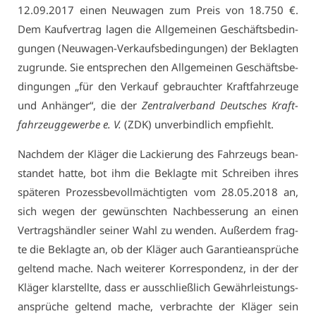
12.09.2017 ei­nen Neu­wa­gen zum Preis von 18.750 €.
Dem Kauf­ver­trag la­gen die All­ge­mei­nen Ge­schäfts­be­din­
gun­gen (Neu­wa­gen-Ver­kaufs­be­din­gun­gen) der Be­klag­ten
zu­grun­de. Sie ent­spre­chen den All­ge­mei­nen Ge­schäfts­be­
din­gun­gen „für den Ver­kauf ge­brauch­ter Kraft­fahr­zeu­ge
und An­hän­ger“, die der
Zen­tral­ver­band Deut­sches Kraft­
fahr­zeug­ge­wer­be e. V.
(ZDK) un­ver­bind­lich emp­fiehlt.
Nach­dem der Klä­ger die La­ckie­rung des Fahr­zeugs be­an­
stan­det hat­te, bot ihm die Be­klag­te mit Schrei­ben ih­res
spä­te­ren Pro­zess­be­voll­mäch­tig­ten vom 28.05.2018 an,
sich we­gen der ge­wünsch­ten Nach­bes­se­rung an ei­nen
Ver­trags­händ­ler sei­ner Wahl zu wen­den. Au­ßer­dem frag­
te die Be­klag­te an, ob der Klä­ger auch Ga­ran­tie­an­sprü­che
gel­tend ma­che. Nach wei­te­rer Kor­re­spon­denz, in der der
Klä­ger klar­stell­te, dass er aus­schließ­lich Ge­währ­leis­tungs­
an­sprü­che gel­tend ma­che, ver­brach­te der Klä­ger sein