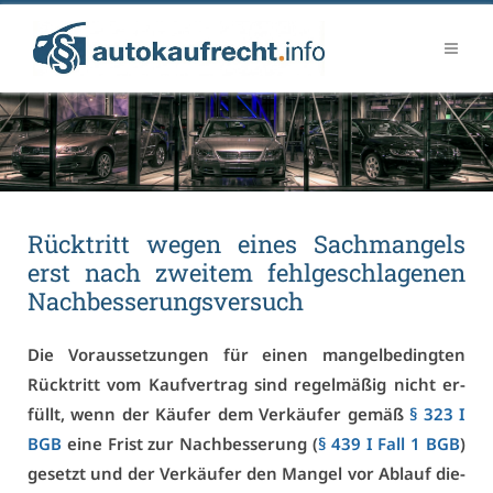
Rück­tritt we­gen ei­nes Sach­man­gels
erst nach zwei­tem fehl­ge­schla­ge­nen
Nach­bes­se­rungs­ver­such
Die Vor­aus­set­zun­gen für ei­nen man­gel­be­ding­ten
Rück­tritt vom Kauf­ver­trag sind re­gel­mä­ßig nicht er­
füllt, wenn der Käu­fer dem Ver­käu­fer ge­mäß
§ 323 I
BGB
ei­ne Frist zur Nach­bes­se­rung (
§ 439 I Fall 1 BGB
)
ge­setzt und der Ver­käu­fer den Man­gel vor Ab­lauf die­