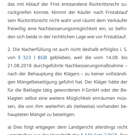
das mit Ab­lauf der Frist ent­stan­de­ne Rück­tritts­recht zu­
rück­grei­fen könn­te. Nimmt der Käu­fer nach Frist­ab­lauf
sein Rück­tritts­recht nicht wahr und räumt dem Ver­käu­fer
frei­wil­lig ei­ne Nach­bes­se­rungs­mög­lich­keit ein, so be­fin­
den sich bei­de in der recht­li­chen La­ge wie vor Frist­ab­lauf.
2. Die Nach­er­fül­lung ist auch nicht des­halb er­folg­los i. S.
von
§ 323 I BGB
ge­blie­ben, weil die vom 14.08. bis
21.08.2018 durch­ge­führ­te Nach­bes­se­rungs­maß­nah­me –
nach der Be­haup­tung des Klä­gers – zu kei­ner voll­stän­di­
gen Män­gel­be­sei­ti­gung ge­führt hat. Der Klä­ger hät­te der
für die Be­klag­te tä­tig ge­wor­de­nen
V
-GmbH oder der Be­
klag­ten selbst ei­ne wei­te­re Mög­lich­keit ein­räu­men müs­
sen, die von ihm wei­ter­hin als (teil­wei­se) vor­han­den be­
haup­te­ten Män­gel zu be­sei­ti­gen.
a) Dies folgt ent­ge­gen dem Land­ge­richt al­ler­dings nicht