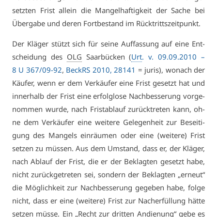
setz­ten Frist al­lein die Man­gel­haf­tig­keit der Sa­che bei
Über­ga­be und de­ren Fort­be­stand im Rück­tritts­zeit­punkt.
Der Klä­ger stützt sich für sei­ne Auf­fas­sung auf ei­ne Ent­
schei­dung des
OLG
Saar­bü­cken (
Urt
. v. 09.09.2010 –
8 U 367/09-92
,
BeckRS 2010, 28141
= ju­ris), wo­nach der
Käu­fer, wenn er dem Ver­käu­fer ei­ne Frist ge­setzt hat und
in­ner­halb der Frist ei­ne er­folg­lo­se Nach­bes­se­rung vor­ge­
nom­men wur­de, nach Frist­ab­lauf zu­rück­tre­ten kann, oh­
ne dem Ver­käu­fer ei­ne wei­te­re Ge­le­gen­heit zur Be­sei­ti­
gung des Man­gels ein­räu­men oder ei­ne (wei­te­re) Frist
set­zen zu müs­sen. Aus dem Um­stand, dass er, der Klä­ger,
nach Ab­lauf der Frist, die er der Be­klag­ten ge­setzt ha­be,
nicht zu­rück­ge­tre­ten sei, son­dern der Be­klag­ten „er­neut“
die Mög­lich­keit zur Nach­bes­se­rung ge­ge­ben ha­be, fol­ge
nicht, dass er ei­ne (wei­te­re) Frist zur Nach­er­fül­lung hät­te
set­zen müs­se. Ein „Recht zur drit­ten An­die­nung“ ge­be es