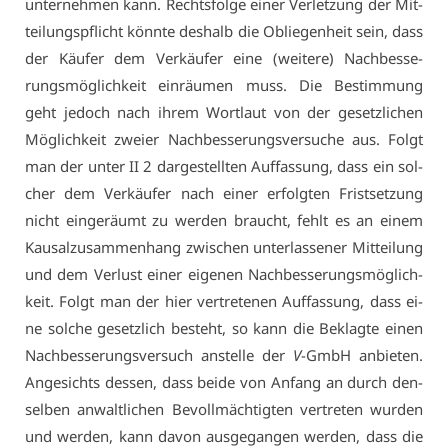
un­ter­neh­men kann. Rechts­fol­ge ei­ner Ver­let­zung der Mit­
tei­lungs­pflicht könn­te des­halb die Ob­lie­gen­heit sein, dass
der Käu­fer dem Ver­käu­fer ei­ne (wei­te­re) Nach­bes­se­
rungs­mög­lich­keit ein­räu­men muss. Die Be­stim­mung
geht je­doch nach ih­rem Wort­laut von der ge­setz­li­chen
Mög­lich­keit zwei­er Nach­bes­se­rungs­ver­su­che aus. Folgt
man der un­ter II 2 dar­ge­stell­ten Auf­fas­sung, dass ein sol­
cher dem Ver­käu­fer nach ei­ner er­folg­ten Frist­set­zung
nicht ein­ge­räumt zu wer­den braucht, fehlt es an ei­nem
Kau­sal­zu­sam­men­hang zwi­schen un­ter­las­se­ner Mit­tei­lung
und dem Ver­lust ei­ner ei­ge­nen Nach­bes­se­rungs­mög­lich­
keit. Folgt man der hier ver­tre­te­nen Auf­fas­sung, dass ei­
ne sol­che ge­setz­lich be­steht, so kann die Be­klag­te ei­nen
Nach­bes­se­rungs­ver­such an­stel­le der
V
-GmbH an­bie­ten.
An­ge­sichts des­sen, dass bei­de von An­fang an durch den­
sel­ben an­walt­li­chen Be­voll­mäch­tig­ten ver­tre­ten wur­den
und wer­den, kann da­von aus­ge­gan­gen wer­den, dass die