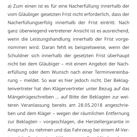
a) Zum ei­nen ist es für ei­ne Nach­er­fül­lung in­ner­halb der
vom Gläu­bi­ger ge­setz­ten Frist nicht er­for­der­lich, dass der
Nach­er­fül­lungs­er­folg in­ner­halb der Frist ein­tritt. Nach
ganz über­wie­gend ver­tre­te­ner An­sicht ist es aus­rei­chend,
wenn die Leis­tungs­hand­lung in­ner­halb der Frist vor­ge­
nom­men wird. Dar­an fehlt es bei­spiels­wei­se, wenn der
Schuld­ner sich in­ner­halb der ge­setz­ten Frist über­haupt
nicht bei dem Gläu­bi­ger – mit ei­nem An­ge­bot der Nach­
er­fül­lung oder dem Wunsch nach ei­ner Ter­min­ver­ein­ba­
rung – mel­det. So war es hier je­doch nicht. Der Be­klag­
ten­ver­tre­ter hat den Klä­ger­ver­tre­ter un­ter Be­zug auf das
Män­gel­rü­ge­schrei­ben … auf Bit­te der Be­klag­ten zur wei­
te­ren Ver­an­las­sung be­reits am 28.05.2018 an­ge­schrie­
ben und dem Klä­ger – we­gen der räum­li­chen Ent­fer­nung
zur Be­klag­ten – vor­ge­schla­gen, die Her­stel­ler­ga­ran­tie in
An­spruch zu neh­men und das Fahr­zeug bei ei­nem
M
-Ver­