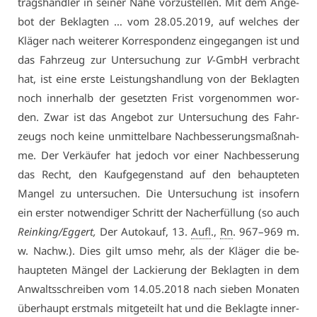
trags­händ­ler in sei­ner Nä­he vor­zu­stel­len. Mit dem An­ge­
bot der Be­klag­ten … vom 28.05.2019, auf wel­ches der
Klä­ger nach wei­te­rer Kor­re­spon­denz ein­ge­gan­gen ist und
das Fahr­zeug zur Un­ter­su­chung zur
V
-GmbH ver­bracht
hat, ist ei­ne ers­te Leis­tungs­hand­lung von der Be­klag­ten
noch in­ner­halb der ge­setz­ten Frist vor­ge­nom­men wor­
den. Zwar ist das An­ge­bot zur Un­ter­su­chung des Fahr­
zeugs noch kei­ne un­mit­tel­ba­re Nach­bes­se­rungs­maß­nah­
me. Der Ver­käu­fer hat je­doch vor ei­ner Nach­bes­se­rung
das Recht, den Kauf­ge­gen­stand auf den be­haup­te­ten
Man­gel zu un­ter­su­chen. Die Un­ter­su­chung ist in­so­fern
ein ers­ter not­wen­di­ger Schritt der Nach­er­fül­lung (so auch
Rein­king/Eg­gert,
Der Au­to­kauf, 13.
Aufl
.,
Rn
. 967–969 m.
w. Nachw.). Dies gilt um­so mehr, als der Klä­ger die be­
haup­te­ten Män­gel der La­ckie­rung der Be­klag­ten in dem
An­walts­schrei­ben vom 14.05.2018 nach sie­ben Mo­na­ten
über­haupt erst­mals mit­ge­teilt hat und die Be­klag­te in­ner­