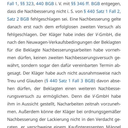
Fall 1
,
§§ 323
,
440 BGB
i. V. mit
§§ 346 ff. BGB
ent­ge­gen,
dass die Nach­bes­se­rung nicht i. S. von
§ 440 Satz 1 Fall 2,
Satz 2 BGB
fehl­ge­schla­gen sei. Ei­ne Nach­bes­se­rung gel­te
da­nach erst nach dem er­folg­lo­sen zwei­ten Ver­such als
fehl­ge­schla­gen. Der Klä­ger ha­be in­des der
V
-GmbH, die
nach den Neu­wa­gen-Ver­kaufs­be­din­gun­gen der Be­klag­ten
für die Be­klag­te Nach­bes­se­rungs­ar­bei­ten ha­be vor­neh­
men dür­fen, kei­nen zwei­ten Nach­bes­se­rungs­ver­such ge­
währt, son­dern so­gar den da­für ver­ein­bar­ten Ter­min ab­
ge­sagt. Der Klä­ger ha­be auch nicht aus­nahms­wei­se nach
Treu und Glau­ben (
§ 440 Satz 1 Fall 3 BGB
) da­von ab­se­
hen dür­fen, der Be­klag­ten ei­nen wei­te­ren Nach­bes­se­
rungs­ver­such zu er­mög­li­chen. Denn die
V
-GmbH ha­be
ihm in Aus­sicht ge­stellt, Nach­ar­bei­ten zeit­nah vor­zu­neh­
men. Au­ßer­dem kön­ne der Klä­ger bei ord­nungs­ge­mä­ßer
Nach­bes­se­rung der La­ckie­rung nicht in den Ver­dacht ge­
ra­ten, er ver­schwei­ge ei­nem Kauf­in­ter­es­sen­ten Män­gel