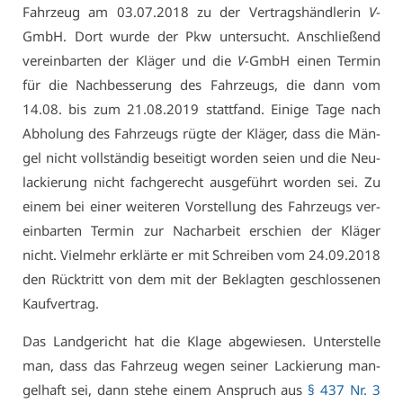
Fahr­zeug am 03.07.2018 zu der Ver­trags­händ­le­rin
V
-
GmbH. Dort wur­de der Pkw un­ter­sucht. An­schlie­ßend
ver­ein­bar­ten der Klä­ger und die
V
-GmbH ei­nen Ter­min
für die Nach­bes­se­rung des Fahr­zeugs, die dann vom
14.08. bis zum 21.08.2019 statt­fand. Ei­ni­ge Ta­ge nach
Ab­ho­lung des Fahr­zeugs rüg­te der Klä­ger, dass die Män­
gel nicht voll­stän­dig be­sei­tigt wor­den sei­en und die Neu­
la­ckie­rung nicht fach­ge­recht aus­ge­führt wor­den sei. Zu
ei­nem bei ei­ner wei­te­ren Vor­stel­lung des Fahr­zeugs ver­
ein­bar­ten Ter­min zur Nach­ar­beit er­schien der Klä­ger
nicht. Viel­mehr er­klär­te er mit Schrei­ben vom 24.09.2018
den Rück­tritt von dem mit der Be­klag­ten ge­schlos­se­nen
Kauf­ver­trag.
Das Land­ge­richt hat die Kla­ge ab­ge­wie­sen. Un­ter­stel­le
man, dass das Fahr­zeug we­gen sei­ner La­ckie­rung man­
gel­haft sei, dann ste­he ei­nem An­spruch aus
§ 437 Nr. 3