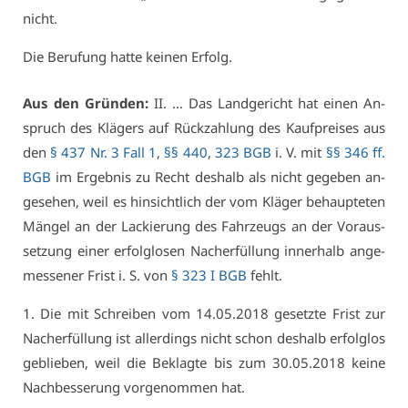
nicht.
Die Be­ru­fung hat­te kei­nen Er­folg.
Aus den Grün­den:
II. … Das Land­ge­richt hat ei­nen An­
spruch des Klä­gers auf Rück­zah­lung des Kauf­prei­ses aus
den
§ 437 Nr. 3 Fall 1
,
§§ 440
,
323 BGB
i. V. mit
§§ 346 ff.
BGB
im Er­geb­nis zu Recht des­halb als nicht ge­ge­ben an­
ge­se­hen, weil es hin­sicht­lich der vom Klä­ger be­haup­te­ten
Män­gel an der La­ckie­rung des Fahr­zeugs an der Vor­aus­
set­zung ei­ner er­folg­lo­sen Nach­er­fül­lung in­ner­halb an­ge­
mes­se­ner Frist i. S. von
§ 323 I BGB
fehlt.
1. Die mit Schrei­ben vom 14.05.2018 ge­setz­te Frist zur
Nach­er­fül­lung ist al­ler­dings nicht schon des­halb er­folg­los
ge­blie­ben, weil die Be­klag­te bis zum 30.05.2018 kei­ne
Nach­bes­se­rung vor­ge­nom­men hat.