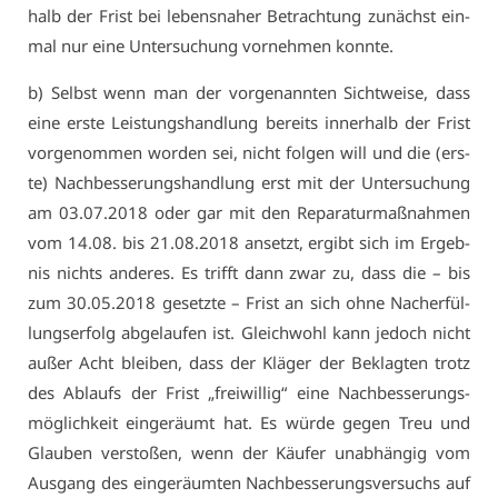
halb der Frist bei le­bens­na­her Be­trach­tung zu­nächst ein­
mal nur ei­ne Un­ter­su­chung vor­neh­men konn­te.
b) Selbst wenn man der vor­ge­nann­ten Sicht­wei­se, dass
ei­ne ers­te Leis­tungs­hand­lung be­reits in­ner­halb der Frist
vor­ge­nom­men wor­den sei, nicht fol­gen will und die (ers­
te) Nach­bes­se­rungs­hand­lung erst mit der Un­ter­su­chung
am 03.07.2018 oder gar mit den Re­pa­ra­tur­maß­nah­men
vom 14.08. bis 21.08.2018 an­setzt, er­gibt sich im Er­geb­
nis nichts an­de­res. Es trifft dann zwar zu, dass die – bis
zum 30.05.2018 ge­setz­te – Frist an sich oh­ne Nach­er­fül­
lungs­er­folg ab­ge­lau­fen ist. Gleich­wohl kann je­doch nicht
au­ßer Acht blei­ben, dass der Klä­ger der Be­klag­ten trotz
des Ab­laufs der Frist „frei­wil­lig“ ei­ne Nach­bes­se­rungs­
mög­lich­keit ein­ge­räumt hat. Es wür­de ge­gen Treu und
Glau­ben ver­sto­ßen, wenn der Käu­fer un­ab­hän­gig vom
Aus­gang des ein­ge­räum­ten Nach­bes­se­rungs­ver­suchs auf