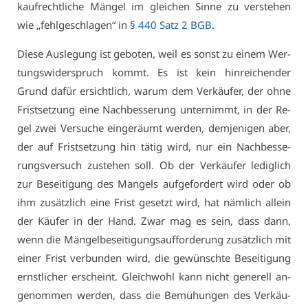
kauf­recht­li­che Män­gel im glei­chen Sin­ne zu ver­ste­hen
wie „fehl­ge­schla­gen“ in
§ 440 Satz 2 BGB
.
Die­se Aus­le­gung ist ge­bo­ten, weil es sonst zu ei­nem Wer­
tungs­wi­der­spruch kommt. Es ist kein hin­rei­chen­der
Grund da­für er­sicht­lich, war­um dem Ver­käu­fer, der oh­ne
Frist­set­zung ei­ne Nach­bes­se­rung un­ter­nimmt, in der Re­
gel zwei Ver­su­che ein­ge­räumt wer­den, dem­je­ni­gen aber,
der auf Frist­set­zung hin tä­tig wird, nur ein Nach­bes­se­
rungs­ver­such zu­ste­hen soll. Ob der Ver­käu­fer le­dig­lich
zur Be­sei­ti­gung des Man­gels auf­ge­for­dert wird oder ob
ihm zu­sätz­lich ei­ne Frist ge­setzt wird, hat näm­lich al­lein
der Käu­fer in der Hand. Zwar mag es sein, dass dann,
wenn die Män­gel­be­sei­ti­gungs­auf­for­de­rung zu­sätz­lich mit
ei­ner Frist ver­bun­den wird, die ge­wünsch­te Be­sei­ti­gung
ernst­li­cher er­scheint. Gleich­wohl kann nicht ge­ne­rell an­
ge­nom­men wer­den, dass die Be­mü­hun­gen des Ver­käu­