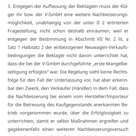
3. Ent­ge­gen der Auf­fas­sung der Be­klag­ten muss der Klä­
ger ihr bzw. der
V
-GmbH ei­ne wei­te­re Nach­bes­se­rungs­
mög­lich­keit, un­ab­hän­gig von der un­ter II 2 er­ör­ter­ten
Fra­ge­stel­lung, nicht schon des­halb ein­räu­men, weil er
ent­ge­gen der Be­stim­mung in Ab­schnitt VII Nr. 2 lit. a
Satz 1 Halb­satz 2 der ein­be­zo­ge­nen Neu­wa­gen-Ver­kaufs­
be­din­gun­gen die Be­klag­te nicht da­von un­ter­rich­tet hat,
dass die bei der
V
-GmbH durch­ge­führ­te „ers­te Man­gel­be­
sei­ti­gung er­folg­los“ war. Die Re­ge­lung sieht kei­ne Rechts­
fol­ge für den Fall der Un­ter­las­sung vor, hat aber er­kenn­
bar den Zweck, den Ver­käu­fer (Händ­ler) in dem Fall, dass
die Nach­bes­se­rung bei ei­nem vom Her­stel­ler/Im­por­teur
für die Be­treu­ung des Kauf­ge­gen­stands an­er­kann­ten Be­
trieb vor­ge­nom­men wur­de, über die Er­folg­lo­sig­keit zu
un­ter­rich­ten, da­mit er selbst Maß­nah­men er­grei­fen und
ge­ge­be­nen­falls ei­nen wei­te­ren Nach­bes­se­rungs­ver­such