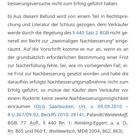
bes­se­rungs­ver­su­che nicht zum Er­folg ge­führt ha­ben.
b) Aus die­sem Be­fund wird von ei­nem Teil in Recht­spre­
chung und Li­te­ra­tur der Schluss ge­zo­gen, dem Ver­käu­fer
wer­de durch die Re­ge­lung des
§ 440 Satz 2 BGB
nicht ge­
ne­rell ein Recht zur „zwei­ma­li­gen Nach­bes­se­rung“ ein­ge­
räumt. Auf die Vor­schrift kom­me es nur an, wenn es an
der grund­sätz­lich er­for­der­li­chen Be­stim­mung ei­ner Frist
zur Nach­er­fül­lung feh­le. Sei, wie im vor­lie­gen­den Fall, ei­
ne Frist zur Nach­bes­se­rung ge­setzt wor­den und ha­be die
dar­auf­hin er­folg­te Nach­bes­se­rungs­maß­nah­me nicht zum
Er­folg ge­führt, so müs­se der Käu­fer dem Ver­käu­fer vor
ei­nem Rück­tritt kei­ne zwei­te Nach­bes­se­rungs­mög­lich­keit
ein­räu­men (
OLG
Saar­bü­cken,
Urt
. v. 09.09.2010 –
8 U 367/09-92
,
BeckRS 2010, 28141
; Pa­landt/
Wei­den­kaff,
BGB, 77.
Aufl
., § 440
Rn
. 1;
Rein­king/Eg­gert,
a. a. O.,
Rn
. 865 und 960 f.;
Woit­ke­witsch
, MDR 2004, 862, 863).