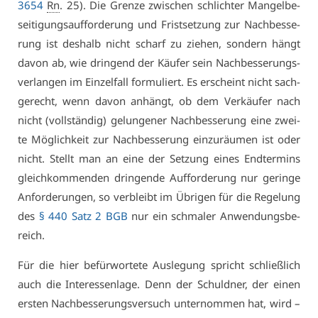
3654
Rn
. 25). Die Gren­ze zwi­schen schlich­ter Man­gel­be­
sei­ti­gungs­auf­for­de­rung und Frist­set­zung zur Nach­bes­se­
rung ist des­halb nicht scharf zu zie­hen, son­dern hängt
da­von ab, wie drin­gend der Käu­fer sein Nach­bes­se­rungs­
ver­lan­gen im Ein­zel­fall for­mu­liert. Es er­scheint nicht sach­
ge­recht, wenn da­von an­hängt, ob dem Ver­käu­fer nach
nicht (voll­stän­dig) ge­lun­ge­ner Nach­bes­se­rung ei­ne zwei­
te Mög­lich­keit zur Nach­bes­se­rung ein­zu­räu­men ist oder
nicht. Stellt man an ei­ne der Set­zung ei­nes End­ter­mins
gleich­kom­men­den drin­gen­de Auf­for­de­rung nur ge­rin­ge
An­for­de­run­gen, so ver­bleibt im Üb­ri­gen für die Re­ge­lung
des
§ 440 Satz 2 BGB
nur ein schma­ler An­wen­dungs­be­
reich.
Für die hier be­für­wor­te­te Aus­le­gung spricht schließ­lich
auch die In­ter­es­sen­la­ge. Denn der Schuld­ner, der ei­nen
ers­ten Nach­bes­se­rungs­ver­such un­ter­nom­men hat, wird –