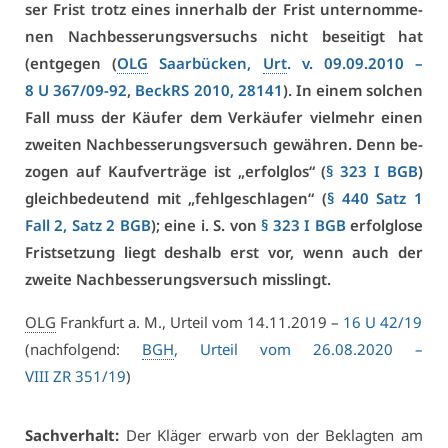
ser Frist trotz ei­nes in­ner­halb der Frist un­ter­nom­me­
nen Nach­bes­se­rungs­ver­suchs nicht be­sei­tigt hat
(ent­ge­gen (
OLG
Saar­bü­cken,
Urt
. v. 09.09.2010 –
8 U 367/09-92
,
BeckRS 2010, 28141
). In ei­nem sol­chen
Fall muss der Käu­fer dem Ver­käu­fer viel­mehr ei­nen
zwei­ten Nach­bes­se­rungs­ver­such ge­wäh­ren. Denn be­
zo­gen auf Kauf­ver­trä­ge ist „er­folg­los“ (
§ 323 I BGB
)
gleich­be­deu­tend mit „fehl­ge­schla­gen“ (
§ 440 Satz 1
Fall 2, Satz 2 BGB
); ei­ne i. S. von
§ 323 I BGB
er­folg­lo­se
Frist­set­zung liegt des­halb erst vor, wenn auch der
zwei­te Nach­bes­se­rungs­ver­such miss­lingt.
OLG
Frank­furt a. M., Ur­teil vom 14.11.2019 –
16 U 42/19
(nach­fol­gend:
BGH
, Ur­teil vom 26.08.2020 –
VI­II ZR 351/19
)
Sach­ver­halt:
Der Klä­ger er­warb von der Be­klag­ten am