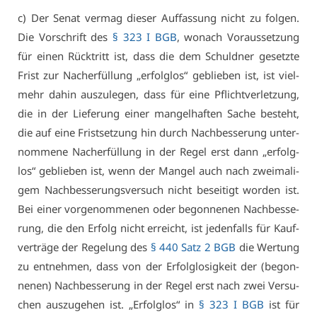
c) Der Se­nat ver­mag die­ser Auf­fas­sung nicht zu fol­gen.
Die Vor­schrift des
§ 323 I BGB
, wo­nach Vor­aus­set­zung
für ei­nen Rück­tritt ist, dass die dem Schuld­ner ge­setz­te
Frist zur Nach­er­fül­lung „er­folg­los“ ge­blie­ben ist, ist viel­
mehr da­hin aus­zu­le­gen, dass für ei­ne Pflicht­ver­let­zung,
die in der Lie­fe­rung ei­ner man­gel­haf­ten Sa­che be­steht,
die auf ei­ne Frist­set­zung hin durch Nach­bes­se­rung un­ter­
nom­me­ne Nach­er­fül­lung in der Re­gel erst dann „er­folg­
los“ ge­blie­ben ist, wenn der Man­gel auch nach zwei­ma­li­
gem Nach­bes­se­rungs­ver­such nicht be­sei­tigt wor­den ist.
Bei ei­ner vor­ge­nom­me­nen oder be­gon­ne­nen Nach­bes­se­
rung, die den Er­folg nicht er­reicht, ist je­den­falls für Kauf­
ver­trä­ge der Re­ge­lung des
§ 440 Satz 2 BGB
die Wer­tung
zu ent­neh­men, dass von der Er­folg­lo­sig­keit der (be­gon­
ne­nen) Nach­bes­se­rung in der Re­gel erst nach zwei Ver­su­
chen aus­zu­ge­hen ist. „Er­folg­los“ in
§ 323 I BGB
ist für