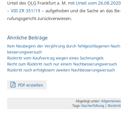
Ur­teil des
OLG
Frank­furt a. M. mit
Ur­teil vom 26.08.2020
–
VI­II ZR 351/19
–
auf­ge­ho­ben und die Sa­che an das Be­
ru­fungs­ge­richt zu­rück­ver­wie­sen.
Ähn­li­che Bei­trä­ge
Kein Neu­be­ginn der Ver­jäh­rung durch fehl­ge­schla­ge­nen Nach­
bes­se­rungs­ver­such
Rück­tritt vom Kauf­ver­trag we­gen ei­nes Sach­man­gels
Recht zum Rück­tritt nach nur ei­nem Nach­bes­se­rungs­ver­such
Rück­tritt nach er­folg­lo­sem zwei­ten Nach­bes­se­rungs­ver­such
PDF er­stel­len
Ab­ge­legt un­ter:
All­ge­mei­nes
Tags:
Nach­er­fül­lung
|
Rück­tritt