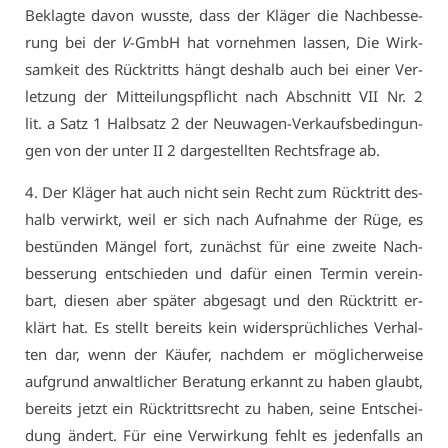
Be­klag­te da­von wuss­te, dass der Klä­ger die Nach­bes­se­
rung bei der
V
-GmbH hat vor­neh­men las­sen, Die Wirk­
sam­keit des Rück­tritts hängt des­halb auch bei ei­ner Ver­
let­zung der Mit­tei­lungs­pflicht nach Ab­schnitt VII Nr. 2
lit. a Satz 1 Halb­satz 2 der Neu­wa­gen-Ver­kaufs­be­din­gun­
gen von der un­ter II 2 dar­ge­stell­ten Rechts­fra­ge ab.
4. Der Klä­ger hat auch nicht sein Recht zum Rück­tritt des­
halb ver­wirkt, weil er sich nach Auf­nah­me der Rü­ge, es
be­stün­den Män­gel fort, zu­nächst für ei­ne zwei­te Nach­
bes­se­rung ent­schie­den und da­für ei­nen Ter­min ver­ein­
bart, die­sen aber spä­ter ab­ge­sagt und den Rück­tritt er­
klärt hat. Es stellt be­reits kein wi­der­sprüch­li­ches Ver­hal­
ten dar, wenn der Käu­fer, nach­dem er mög­li­cher­wei­se
auf­grund an­walt­li­cher Be­ra­tung er­kannt zu ha­ben glaubt,
be­reits jetzt ein Rück­tritts­recht zu ha­ben, sei­ne Ent­schei­
dung än­dert. Für ei­ne Ver­wir­kung fehlt es je­den­falls an