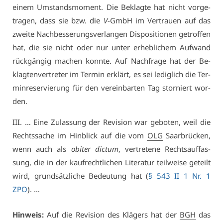
ei­nem Um­stands­mo­ment. Die Be­klag­te hat nicht vor­ge­
tra­gen, dass sie bzw. die
V
-GmbH im Ver­trau­en auf das
zwei­te Nach­bes­se­rungs­ver­lan­gen Dis­po­si­tio­nen ge­trof­fen
hat, die sie nicht oder nur un­ter er­heb­li­chem Auf­wand
rück­gän­gig ma­chen konn­te. Auf Nach­fra­ge hat der Be­
klag­ten­ver­tre­ter im Ter­min er­klärt, es sei le­dig­lich die Ter­
min­re­ser­vie­rung für den ver­ein­bar­ten Tag stor­niert wor­
den.
III. … Ei­ne Zu­las­sung der Re­vi­si­on war ge­bo­ten, weil die
Rechts­sa­che im Hin­blick auf die vom
OLG
Saar­brü­cken,
wenn auch als
ob­iter dic­tum
, ver­tre­te­ne Rechts­auf­fas­
sung, die in der kauf­recht­li­chen Li­te­ra­tur teil­wei­se ge­teilt
wird, grund­sätz­li­che Be­deu­tung hat (
§ 543 II 1 Nr. 1
ZPO
). …
Hin­weis:
Auf die Re­vi­si­on des Klä­gers hat der
BGH
das