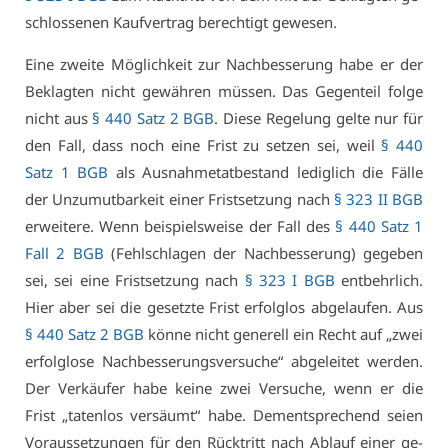
schlos­se­nen Kauf­ver­trag be­rech­tigt ge­we­sen.
Ei­ne zwei­te Mög­lich­keit zur Nach­bes­se­rung ha­be er der
Be­klag­ten nicht ge­wäh­ren müs­sen. Das Ge­gen­teil fol­ge
nicht aus
§ 440 Satz 2 BGB
. Die­se Re­ge­lung gel­te nur für
den Fall, dass noch ei­ne Frist zu set­zen sei, weil
§ 440
Satz 1 BGB
als Aus­nah­me­tat­be­stand le­dig­lich die Fäl­le
der Un­zu­mut­bar­keit ei­ner Frist­set­zung nach
§ 323 II BGB
er­wei­te­re. Wenn bei­spiels­wei­se der Fall des
§ 440 Satz 1
Fall 2 BGB
(Fehl­schla­gen der Nach­bes­se­rung) ge­ge­ben
sei, sei ei­ne Frist­set­zung nach
§ 323 I BGB
ent­behr­lich.
Hier aber sei die ge­setz­te Frist er­folg­los ab­ge­lau­fen. Aus
§ 440 Satz 2 BGB
kön­ne nicht ge­ne­rell ein Recht auf „zwei
er­folg­lo­se Nach­bes­se­rungs­ver­su­che“ ab­ge­lei­tet wer­den.
Der Ver­käu­fer ha­be kei­ne zwei Ver­su­che, wenn er die
Frist „ta­ten­los ver­säumt“ ha­be. Dem­entspre­chend sei­en
Vor­aus­set­zun­gen für den Rück­tritt nach Ab­lauf ei­ner ge­