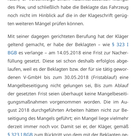
des Pkw, und schließ­lich ha­be die Be­klag­te das Fahr­zeug
noch nicht im Hin­blick auf die in der Kla­ge­schrift ge­rüg­
ten wei­te­ren Män­gel prü­fen kön­nen.
Mit sei­ner da­ge­gen ge­rich­te­ten Be­ru­fung hat der Klä­ger
gel­tend ge­macht, er ha­be der Be­klag­ten – wie
§ 323 I
BGB
es ver­lan­ge – am 14.05.2018 ei­ne Frist zur Nach­er­
fül­lung ge­setzt. Die­se sei schon des­halb er­folg­los ab­ge­
lau­fen, weil es der Be­klag­ten bzw. der für sie tä­tig ge­wor­
de­nen V-GmbH bis zum 30.05.2018 (Frist­ab­lauf) ei­ne
Man­gel­be­sei­ti­gung nicht ge­lun­gen sei, Bis zum Ab­lauf
der ge­setz­ten Frist sei­en über­haupt kei­ne Man­gel­be­sei­ti­
gungs­maß­nah­men vor­ge­nom­men wor­den. Die im Au­
gust 2018 durch­ge­führ­ten Ar­bei­ten hät­ten nicht zur Be­
sei­ti­gung des Man­gels ge­führt; ein Man­gel lie­ge viel­mehr
der­zeit im­mer noch vor. Da­mit sei er, der Klä­ger, ge­mäß
§ 323 I BGB
zum Rück­tritt von dem mit der Be­klag­ten ge­