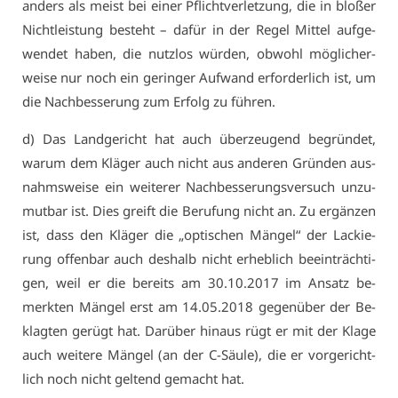
an­ders als meist bei ei­ner Pflicht­ver­let­zung, die in blo­ßer
Nicht­leis­tung be­steht – da­für in der Re­gel Mit­tel auf­ge­
wen­det ha­ben, die nutz­los wür­den, ob­wohl mög­li­cher­
wei­se nur noch ein ge­rin­ger Auf­wand er­for­der­lich ist, um
die Nach­bes­se­rung zum Er­folg zu füh­ren.
d) Das Land­ge­richt hat auch über­zeu­gend be­grün­det,
war­um dem Klä­ger auch nicht aus an­de­ren Grün­den aus­
nahms­wei­se ein wei­te­rer Nach­bes­se­rungs­ver­such un­zu­
mut­bar ist. Dies greift die Be­ru­fung nicht an. Zu er­gän­zen
ist, dass den Klä­ger die „op­ti­schen Män­gel“ der La­ckie­
rung of­fen­bar auch des­halb nicht er­heb­lich be­ein­träch­ti­
gen, weil er die be­reits am 30.10.2017 im An­satz be­
merk­ten Män­gel erst am 14.05.2018 ge­gen­über der Be­
klag­ten ge­rügt hat. Dar­über hin­aus rügt er mit der Kla­ge
auch wei­te­re Män­gel (an der C-Säu­le), die er vor­ge­richt­
lich noch nicht gel­tend ge­macht hat.