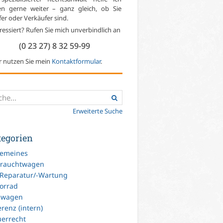
en gerne weiter – ganz gleich, ob Sie
er oder Verkäufer sind.
ressiert? Rufen Sie mich unverbindlich an
(0 23 27) 8 32 59-99
r nutzen Sie mein
Kontaktformular
.
Erweiterte Suche
tegorien
gemeines
rauchtwagen
-Reparatur/-Wartung
orrad
uwagen
renz (intern)
uerrecht