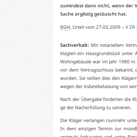
zu­min­dest dann nicht, wenn der Ve
Sa­che arg­lis­tig ge­täuscht hat.
BGH
, Ur­teil vom 27.03.2009 –
V ZR
Sach­ver­halt:
Mit no­ta­ri­el­lem Ve
klag­ten ein Haus­grund­stück un­ter 
Wohn­ge­bäu­de war im Jahr 1980 in Fer
vor dem Ver­trags­schluss be­kannt, das
wur­den. Sie teil­ten dies den Klä­gern
we­gen der As­best­be­las­tung von sei­n
Nach der Über­ga­be for­der­ten die Klä
ge der Nach­er­fül­lung zu sa­nie­ren.
Die Klä­ger ver­lan­gen nun­mehr un­t
In dem ein­zi­gen Ter­min zur münd­l
erst­mals be­haup­tet und un­ter Be­we