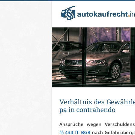
Ver­hält­nis des Ge­währ­l
pa in con­tra­hen­do
An­sprü­che we­gen Ver­schul­den
§§ 434 ff. BGB
nach Ge­fahr­über­gan