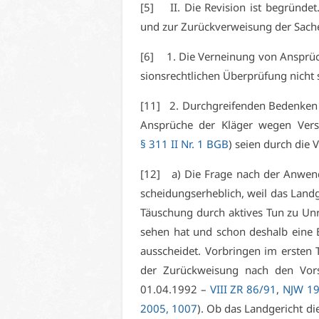
[5] II. Die Re­vi­si­on ist be­grün­det
und zur Zu­rück­ver­wei­sung der Sa­che
[6] 1. Die Ver­nei­nung von An­sprü
si­ons­recht­li­chen Über­prü­fung nich
[11] 2. Durch­grei­fen­den Be­den­ken 
An­sprü­che der Klä­ger we­gen Ver­s
§ 311 II Nr. 1 BGB
) sei­en durch die V
[12] a) Die Fra­ge nach der An­wend­b
schei­dungs­er­heb­lich, weil das Land­ge
Täu­schung durch ak­ti­ves Tun zu Un
se­hen hat und schon des­halb ei­ne B
aus­schei­det. Vor­brin­gen im ers­ten 
der Zu­rück­wei­sung nach den Vor­
01.04.1992 –
VI­II ZR 86/91
,
NJW 19
2005, 1007
). Ob das Land­ge­richt die