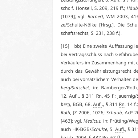
schr. f. Hon­sell, S. 209, 219 ff.;
Häu­b­
[1079]; vgl.
Barnert,
WM 2003, 416 
ze/Schul­te-Nöl­ke [Hrsg.], Die Sch
schafts­rechts, S. 231, 238 f.).
[15] bb) Ei­ne zwei­te Auf­fas­sung le
bei Ver­trags­schluss nach Ge­fahr­über
Ver­käu­fers im Zu­sam­men­hang mit de
durch das Ge­währ­leis­tungs­recht 
auch bei vor­sätz­li­chem Ver­hal­ten 
berg/Sut­schet,
in: Bam­ber­ger/Rot
12.
Aufl
., § 311
Rn
. 45 f.; Jau­er­nig/
berg,
BGB, 68.
Aufl
., § 311
Rn
. 14 f.
Roth,
JZ 2006, 1026;
Schaub,
AcP 20
[463]; vgl.
Me­di­cus,
in: Prüt­ting/We­
auch HK-BGB/
Schul­ze,
5.
Aufl
., § 3
be­arb. 2004, § 437
Rn
. 67 ff.).