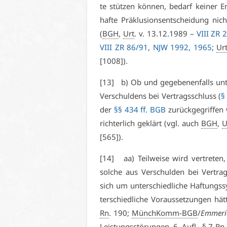
te stüt­zen kön­nen, be­darf kei­ner En
haf­te Präk­lu­si­ons­ent­schei­dung nic
(
BGH
,
Urt
. v. 13.12.1989 –
VI­II ZR
VI­II ZR 86/91
,
NJW 1992, 1965
;
Ur
[1008]).
[13] b) Ob und ge­ge­be­nen­falls un­t
Ver­schul­dens bei Ver­trags­schluss (
§
der
§§ 434 ff. BGB
zu­rück­ge­grif­fen
rich­ter­lich ge­klärt (vgl. auch
BGH
,
U
[565]).
[14] aa) Teil­wei­se wird ver­tre­ten,
sol­che aus Ver­schul­den bei Ver­trag
sich um un­ter­schied­li­che Haf­tungs­
ter­schied­li­che Vor­aus­set­zun­gen hät­
Rn
. 190;
MünchKomm-BGB
/
Em­me­ri
Leis­tungs­stö­run­gen, 6.
Aufl
., § 7
Rn