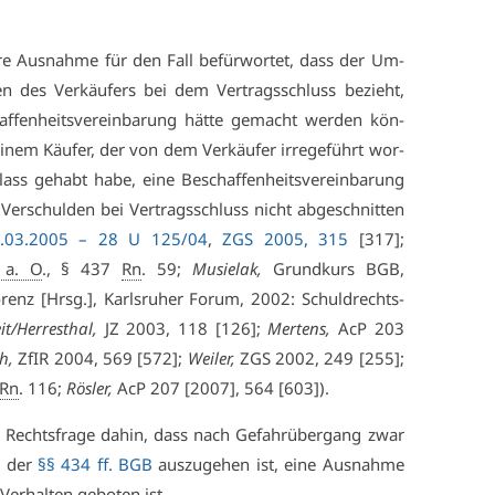
­re Aus­nah­me für den Fall be­für­wor­tet, dass der Um­
n des Ver­käu­fers bei dem Ver­trags­schluss be­zieht,
­fen­heits­ver­ein­ba­rung hät­te ge­macht wer­den kön­
i­nem Käu­fer, der von dem Ver­käu­fer ir­re­ge­führt wor­
s ge­habt ha­be, ei­ne Be­schaf­fen­heits­ver­ein­ba­rung
er­schul­den bei Ver­trags­schluss nicht ab­ge­schnit­ten
3.03.2005 – 28 U 125/04
,
ZGS 2005, 315
[317];
 a. O
., § 437
Rn
. 59;
Mu­sielak,
Grund­kurs BGB,
­renz [Hrsg.], Karls­ru­her Fo­rum, 2002: Schuld­rechts­
eit/Her­res­thal,
JZ 2003, 118 [126];
Mer­tens,
AcP 203
h,
ZfIR 2004, 569 [572];
Wei­ler,
ZGS 2002, 249 [255];
Rn
. 116;
Rös­ler,
AcP 207 [2007], 564 [603]).
 Rechts­fra­ge da­hin, dass nach Ge­fahr­über­gang zwar
ng der
§§ 434 ff. BGB
aus­zu­ge­hen ist, ei­ne Aus­nah­me
Ver­hal­ten ge­bo­ten ist.