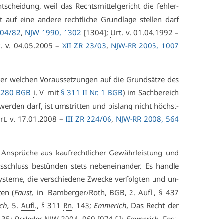
t­schei­dung, weil das Rechts­mit­tel­ge­richt die feh­ler­
ht auf ei­ne an­de­re recht­li­che Grund­la­ge stel­len darf
 204/82
,
NJW 1990, 1302
[1304];
Urt
. v. 01.04.1992 –
t
. v. 04.05.2005 –
XII ZR 23/03
,
NJW-RR 2005, 1007
er wel­chen Vor­aus­set­zun­gen auf die Grund­sät­ze des
 280 BGB
i. V
. mit
§ 311 II Nr. 1 BGB
) im Sach­be­reich
 wer­den darf, ist um­strit­ten und bis­lang nicht höchst­
rt
. v. 17.01.2008 –
III ZR 224/06
,
NJW-RR 2008, 564
 An­sprü­che aus kauf­recht­li­cher Ge­währ­leis­tung und
s­schluss be­stün­den stets ne­ben­ein­an­der. Es hand­le
sys­te­me, die ver­schie­de­ne Zwe­cke ver­folg­ten und un­
ten (
Faust,
in: Bam­ber­ger/Roth, BGB, 2.
Aufl
., § 437
ch,
5.
Aufl
., § 311
Rn
. 143;
Em­me­rich,
Das Recht der
. 35;
Der­le­der,
NJW 2004, 969 [974 f.];
Em­me­rich,
Fest­