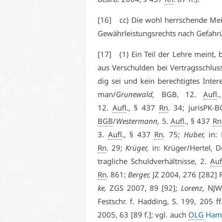
[16] cc) Die wohl herr­schen­de Mei­
Ge­währ­leis­tungs­rechts nach Ge­fahr
[17] (1) Ein Teil der Leh­re meint, bei
aus Ver­schul­den bei Ver­trags­schlus
dig sei und kein be­rech­tig­tes In­ter
man/
Gru­ne­wald,
BGB, 12.
Aufl
.
12.
Aufl
., § 437
Rn
. 34; ju­risPK-
BGB
/
Wes­ter­mann,
5.
Aufl
., § 437
Rn
3.
Aufl
., § 437
Rn
. 75;
Hu­ber,
in: H
Rn
. 29;
Krü­ger,
in: Krü­ger/Her­tel, 
trag­li­che Schuld­ver­hält­nis­se, 2.
Auf
Rn
. 861;
Ber­ger,
JZ 2004, 276 [282] 
ke,
ZGS 2007, 89 [92];
Lo­renz,
NJW 
Fest­schr. f. Had­ding, S. 199, 205 ff
2005, 63 [89 f.]; vgl. auch
OLG
Ham