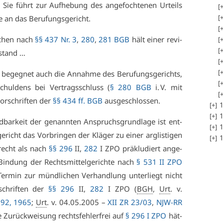
. Sie führt zur Auf­he­bung des an­ge­foch­te­nen Ur­teils
 an das Be­ru­fungs­ge­richt.
­chen nach
§§ 437 Nr. 3
,
280
,
281 BGB
hält ei­ner re­vi­
t stand …
be­geg­net auch die An­nah­me des Be­ru­fungs­ge­richts,
chul­dens bei Ver­trags­schluss (
§ 280 BGB
i. V. mit
or­schrif­ten der
§§ 434 ff. BGB
aus­ge­schlos­sen.
1
1
ar­keit der ge­nann­ten An­spruchs­grund­la­ge ist ent­
1
­richt das Vor­brin­gen der Klä­ger zu ei­ner arg­lis­ti­gen
1
­recht als nach
§§ 296
II,
282
I ZPO präk­lu­diert an­ge­
in­dung der Rechts­mit­tel­ge­rich­te nach
§ 531 II ZPO
Ter­min zur münd­li­chen Ver­hand­lung un­ter­liegt nicht
schrif­ten der
§§ 296
II,
282
I ZPO (
BGH
,
Urt
. v.
92, 1965
;
Urt
. v. 04.05.2005 –
XII ZR 23/03
,
NJW-RR
 Zu­rück­wei­sung rechts­feh­ler­frei auf
§ 296 I ZPO
hät­