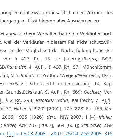
nung er­kennt zwar grund­sätz­lich ei­nen Vor­rang des
­über­gang an, lässt hier­von aber Aus­nah­men zu.
 vor­sätz­li­chem Ver­hal­ten haf­te der Ver­käu­fer auch
s, weil der Ver­käu­fer in die­sem Fall nicht schutz­wür­
­es­se an der Mög­lich­keit der Nach­er­fül­lung ha­be (Er­
, vor § 437
Rn
. 15 ff.; Jau­er­nig/
Ber­ger,
BGB,
BGB/
Pamm­ler,
4.
Aufl
., § 437
Rn
. 57;
MünchKomm-
. 58;
D. Schmidt,
in: Prüt­ting/We­gen/Wein­reich, BGB,
u­ber/Faust, Schuld­rechts­mo­der­ni­sie­rung, 14. Kap.
Der Grund­stücks­kauf, 9.
Aufl
.,
Rn
. 669;
Oechs­ler,
Ver­
l
., § 2
Rn
. 298;
Rei­ni­cke/Tiedt­ke,
Kauf­recht, 7.
Aufl
.,
Fn. 77;
Hu­ber,
AcP 202 [2002], 179 [228] Fn. 165;
Kul­
2006, 1925 [1926];
ders.,
NJW 2007, 1 [4];
Mül­ler,
.;
Rös­ler,
AcP 207 [2007], 564 [603];
Schrö­cker,
ZGR
m,
Urt
. v. 03.03.2005 – 28 U 125/04
,
ZGS 2005, 315