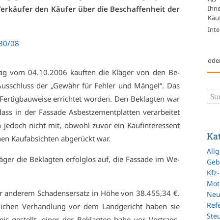
Ihn
r­käu­fer den Käu­fer über die Be­schaf­fen­heit der
Käuf
Inte
 30/08
ode
r­trag vom 04.10.2006 kauf­ten die Klä­ger von den Be­
Aus­schluss der „Ge­währ für Feh­ler und Män­gel“. Das
­tig­bau­wei­se er­rich­tet wor­den. Den Be­klag­ten war
s in der Fas­sa­de As­best­ze­ment­plat­ten ver­ar­bei­tet
 je­doch nicht mit, ob­wohl zu­vor ein Kauf­in­ter­es­sent
Ka
en Kauf­ab­sich­ten ab­ge­rückt war.
All
­ger die Be­klag­ten er­folg­los auf, die Fas­sa­de im We­
Geb
Kfz
Mot
er an­de­rem Scha­dens­er­satz in Hö­he von 38.455,34 €.
Ne
Refe
i­chen Ver­hand­lung vor dem Land­ge­richt ha­ben sie
Ste
is ge­stellt, ei­ner der Be­klag­ten ha­be vor Ver­trags­