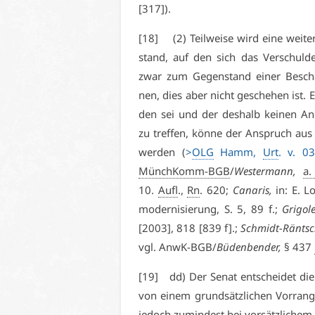
[317]).
[18] (2) Teil­wei­se wird ei­ne wei­te
stand, auf den sich das Ver­schul­de
zwar zum Ge­gen­stand ei­ner Be­schaf
nen, dies aber nicht ge­sche­hen ist. E
den sei und der des­halb kei­nen An­las
zu tref­fen, kön­ne der An­spruch aus V
wer­den (
>
OLG
Hamm,
Urt
. v. 0
MünchKomm-BGB
/
Wes­ter­mann,
a.
10.
Aufl
.,
Rn
. 620;
Ca­na­ris,
in: E. Lo
mo­der­ni­sie­rung, S. 5, 89 f.;
Gri­go­l
[2003], 818 [839 f].;
Schmidt-Räntsc
vgl. AnwK-BGB/
Bü­den­be­n­der,
§ 437
[19] dd) Der Se­nat ent­schei­det die
von ei­nem grund­sätz­li­chen Vor­ra
je­doch zu­min­dest bei vor­sätz­li­chem 