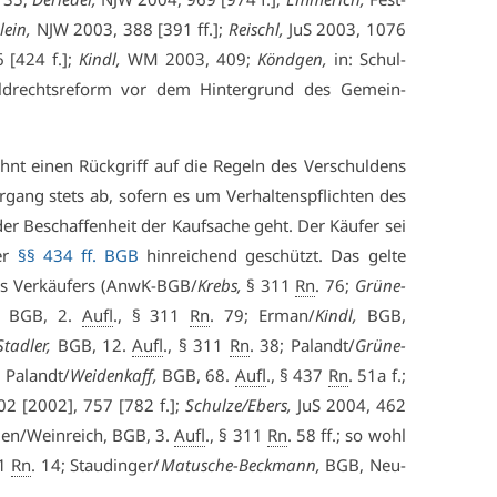
lein,
NJW 2003, 388 [391 ff.];
Reischl,
JuS 2003, 1076
[424 f.];
Kindl,
WM 2003, 409;
Könd­gen,
in: Schul­
uld­rechts­re­form vor dem Hin­ter­grund des Ge­mein­
hnt ei­nen Rück­griff auf die Re­geln des Ver­schul­dens
­gang stets ab, so­fern es um Ver­hal­tens­pflich­ten des
r Be­schaf­fen­heit der Kauf­sa­che geht. Der Käu­fer sei
der
§§ 434 ff. BGB
hin­rei­chend ge­schützt. Das gel­te
des Ver­käu­fers (AnwK-BGB/
Krebs,
§ 311
Rn
. 76;
Grü­ne­
h, BGB, 2.
Aufl
., § 311
Rn
. 79; Er­man/
Kindl,
BGB,
Stad­ler,
BGB, 12.
Aufl
., § 311
Rn
. 38; Pa­landt/
Grü­ne­
; Pa­landt/
Wei­den­kaff,
BGB, 68.
Aufl
., § 437
Rn
. 51a f.;
2 [2002], 757 [782 f.];
Schul­ze/Ebers,
JuS 2004, 462
gen/Wein­reich, BGB, 3.
Aufl
., § 311
Rn
. 58 ff.; so wohl
11
Rn
. 14; Stau­din­ger/
Ma­tu­sche-Beck­mann,
BGB, Neu­