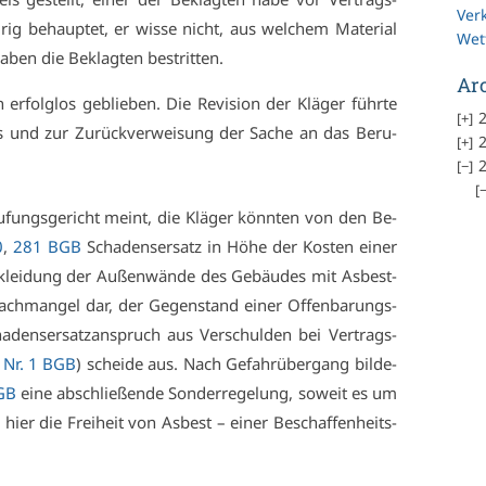
Ver
rig be­haup­tet, er wis­se nicht, aus wel­chem Ma­te­ri­al
Wet
a­ben die Be­klag­ten be­strit­ten.
Ar
 er­folg­los ge­blie­ben. Die Re­vi­si­on der Klä­ger führ­te
2
ls und zur Zu­rück­ver­wei­sung der Sa­che an das Be­ru­
2
2
fungs­ge­richt meint, die Klä­ger könn­ten von den Be­
0
,
281 BGB
Scha­dens­er­satz in Hö­he der Kos­ten ei­ner
r­klei­dung der Au­ßen­wän­de des Ge­bäu­des mit As­best­
Sach­man­gel dar, der Ge­gen­stand ei­ner Of­fen­ba­rungs­
­dens­er­satz­an­spruch aus Ver­schul­den bei Ver­trags­
I Nr. 1 BGB
) schei­de aus. Nach Ge­fahr­über­gang bil­de­
BGB
ei­ne ab­schlie­ßen­de Son­der­re­ge­lung, so­weit es um
hier die Frei­heit von As­best – ei­ner Be­schaf­fen­heits­