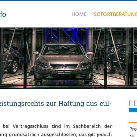
HOME
SOFORTBERATUN
eis­tungs­rechts zur Haf­tung aus cul­
s bei Ver­trags­schluss sind im Sach­be­reich der
Pro
g grund­sätz­lich aus­ge­schlos­sen; das gilt je­doch
Als