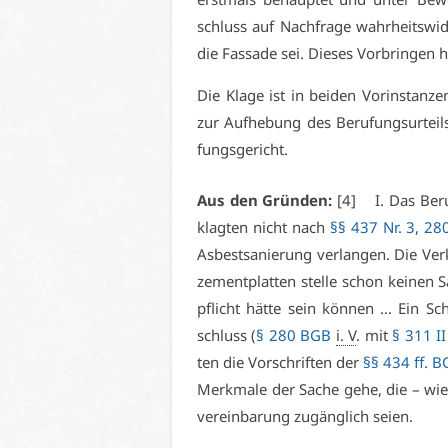
schluss auf Nach­fra­ge wahr­heits­wid­
die Fas­sa­de sei. Die­ses Vor­brin­gen h
Die Kla­ge ist in bei­den Vor­in­stan­zen
zur Auf­he­bung des Be­ru­fungs­ur­tei
fungs­ge­richt.
Aus den Grün­den:
[4] I. Das Be­ru­
klag­ten nicht nach
§§ 437 Nr. 3
,
28
As­best­sa­nie­rung ver­lan­gen. Die Ve
ze­ment­plat­ten stel­le schon kei­nen 
pflicht hät­te sein kön­nen … Ein Scha
schluss (
§ 280 BGB
i. V
. mit
§ 311 I
ten die Vor­schrif­ten der
§§ 434 ff. 
Merk­ma­le der Sa­che ge­he, die – wie 
ver­ein­ba­rung zu­gäng­lich sei­en.