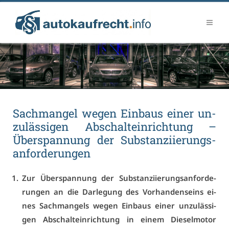
Sach­man­gel we­gen Ein­baus ei­ner un­
zu­läs­si­gen Ab­schalt­ein­rich­tung –
Über­span­nung der Sub­stan­zi­ie­rungs­
an­for­de­run­gen
Zur Über­span­nung der Sub­stan­zi­ie­rungs­an­for­de­
run­gen an die Dar­le­gung des Vor­han­den­seins ei­
nes Sach­man­gels we­gen Ein­baus ei­ner un­zu­läs­si­
gen Ab­schalt­ein­rich­tung in ei­nem Die­sel­mo­tor