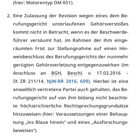
(hier: Mo­to­ren­typ OM 651).
Ei­ne Zu­las­sung der Re­vi­si­on we­gen ei­nes dem Be­
ru­fungs­ge­richt un­ter­lau­fe­nen Ge­hörs­ver­sto­ßes
kommt nicht in Be­tracht, wenn es der Be­schwer­de­
füh­rer ver­säumt hat, im Rah­men der ihm ein­ge­
räum­ten Frist zur Stel­lung­nah­me auf ei­nen Hin­
weis­be­schluss des Be­ru­fungs­ge­richts der nun­mehr
ge­rüg­ten Ge­hörs­ver­let­zung ent­ge­gen­zu­wir­ken (im
An­schluss an
BGH
,
Beschl
. v. 17.03.2016 –
IX ZR 211/14
,
NJW-RR 2016, 699
). Hier­bei ist ei­ne
an­walt­lich ver­tre­te­ne Par­tei auch ge­hal­ten, das Be­
ru­fungs­ge­richt auf von ihm bis­lang nicht be­ach­te­
te höchst­rich­ter­li­che Recht­spre­chungs­grund­sät­ze
hin­zu­wei­sen (hier: Vor­aus­set­zun­gen ei­ner Be­haup­
tung „ins Blaue hin­ein“ und ei­nes „Aus­for­schungs­
be­wei­ses“).