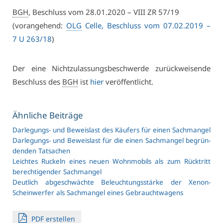
BGH
, Be­schluss vom 28.01.2020 –
VI­II ZR 57/19
(vor­an­ge­hend:
OLG
Cel­le, Be­schluss vom 07.02.2019 –
7 U 263/18
)
Der ei­ne Nicht­zu­las­sungs­be­schwer­de zu­rück­wei­sen­de
Be­schluss des
BGH
ist
hier
ver­öf­fent­licht.
Ähn­li­che Bei­trä­ge
Dar­le­gungs- und Be­weis­last des Käu­fers für ei­nen Sach­man­gel
Dar­le­gungs- und Be­weis­last für die ei­nen Sach­man­gel be­grün­
den­den Tat­sa­chen
Leich­tes Ru­ckeln ei­nes neu­en Wohn­mo­bils als zum Rück­tritt
be­rech­ti­gen­der Sach­man­gel
Deut­lich ab­ge­schwäch­te Be­leuch­tungs­stär­ke der Xe­non-
Schein­wer­fer als Sach­man­gel ei­nes Ge­braucht­wa­gens
PDF er­stel­len