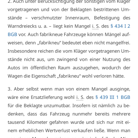
2. Auch un­ter Be­rück­sich­ti­gung der sons­ti­gen vom Klä­ger
vor­ge­tra­ge­nen und von der Be­klag­ten be­strit­te­nen Um­
stän­de – ver­schmutz­ter In­nen­raum, Be­fes­ti­gung des
Warn­drei­ecks u. a. – liegt kein Man­gel
i. S
. des
§ 434 I 2
BGB
vor. Auch fa­brik­neue Fahr­zeu­ge kön­nen Män­gel auf­
wei­sen, denn „fa­brik­neu“ be­deu­tet eben nicht man­gel­frei.
Ins­be­son­de­re rei­chen die vom Klä­ger vor­ge­tra­ge­nen Um­
stän­de nicht aus, um zwin­gend von ei­ner Nut­zung des
Au­tos im öf­fent­li­chen Raum aus­zu­ge­hen, wo­durch der
Wa­gen die Ei­gen­schaft „fa­brik­neu“ wohl ver­lo­ren hät­te.
3. Aber selbst wenn man von ei­nem Man­gel aus­gin­ge,
wä­re ei­ne Er­satz­lie­fe­rung wohl
i. S
. des
§ 439 III 1 BGB
für die Be­klag­te un­zu­mut­bar. In­so­fern ist näm­lich zu be­
den­ken, dass das Fahr­zeug nun­mehr be­reits meh­re­re
tau­send Ki­lo­me­ter ge­fah­ren wur­de und sich nur mit ei­
nem er­heb­li­chen Wert­ver­lust ver­kau­fen lie­ße. Wenn man