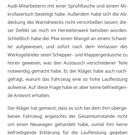
Au­di-Mit­ar­bei­te­rin mit ei­ner Sprüh­fla­sche und ei­nem Mi­
kro­fa­ser­tuch be­sei­tigt ha­be. Au­ßer­dem ha­be sich die Ab­
de­ckung des Warn­drei­ecks nicht ver­schlie­ßen las­sen; die­
ser De­fekt sei noch im Her­stel­ler­werk be­ho­ben wor­den.
Schließ­lich ha­be der Pkw ei­nen Man­gel an ei­nem Schwel­
ler auf­ge­wie­sen, und so­fort nach dem Ver­las­sen des
Werks­ge­län­des sei­en Schep­per- und Klap­per­ge­räu­sche zu
hö­ren ge­we­sen, was den Aus­tausch ver­schie­de­ner Tei­le
not­wen­dig ge­macht ha­be. Er, der Klä­ger, ha­be auch nach­
ge­fragt, war­um das Fahr­zeug ei­ne so ho­he Lauf­leis­tung
auf­wei­se. Auf die­se Fra­ge ha­be er aber kei­ne be­frie­di­gen­
de Ant­wort er­hal­ten.
Der Klä­ger hat ge­meint, dass es sich bei dem ihm über­ge­
be­nen Fahr­zeug an­ge­sichts der Ge­samt­um­stän­de nicht
um ei­nen Neu­wa­gen ge­han­delt ha­be, zu­mal ihm kei­ne
be­frie­di­gen­de Er­klä­rung für die Lauf­leis­tung ge­ge­ben