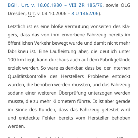
BGH
,
Urt
. v. 18.06.1980 –
VI­II ZR 185/79
, so­wie
OLG
Dres­den,
Urt
. v. 04.10.2006 –
8 U 1462/06
).
Letzt­lich ist es ei­ne blo­ße Ver­mu­tung von­sei­ten des Klä­
gers, dass das von ihm er­wor­be­ne Fahr­zeug be­reits im
öf­fent­li­chen Ver­kehr be­wegt wur­de und da­mit nicht mehr
fa­brik­neu ist. Ei­ne Lauf­leis­tung aber, die deut­lich un­ter
100 km liegt, kann durch­aus auch auf dem Fa­brik­ge­län­de
er­zielt wer­den. So wä­re es denk­bar, dass bei der in­ter­nen
Qua­li­täts­kon­trol­le des Her­stel­lers Pro­ble­me ent­deckt
wur­den, die be­ho­ben wer­den muss­ten, und das Fahr­zeug
so­dann ei­ner wei­te­ren Über­prü­fung un­ter­zo­gen wer­den
muss­te, die zu mehr Ki­lo­me­tern führ­te. Es ist aber ge­ra­de
im Sin­ne des Kun­den, dass das Fahr­zeug ge­tes­tet wird
und ent­deck­te Feh­ler be­reits vom Her­stel­ler be­ho­ben
wer­den.