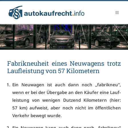
Fa­brik­neu­heit ei­nes Neu­wa­gens trotz
Lauf­leis­tung von 57 Ki­lo­me­tern
Ein Neu­wa­gen ist auch dann noch „fa­brik­neu“,
wenn er bei der Über­ga­be an den Käu­fer ei­ne Lauf­
leis­tung von we­ni­gen Dut­zend Ki­lo­me­tern (hier:
57 km) auf­weist, aber noch nicht im öf­fent­li­chen
Ver­kehr be­wegt wur­de.
Ein Neu­wa­gen kann auch dann noch „fa­brik­neu“