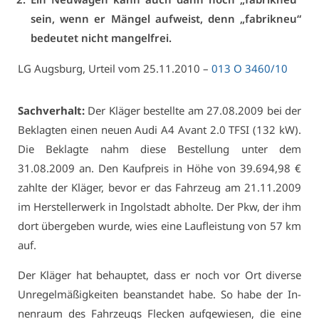
sein, wenn er Män­gel auf­weist, denn „fa­brik­neu“
be­deu­tet nicht man­gel­frei.
LG Augs­burg, Ur­teil vom 25.11.2010 –
013 O 3460/10
Sach­ver­halt:
Der Klä­ger be­stell­te am 27.08.2009 bei der
Be­klag­ten ei­nen neu­en Au­di A4 Avant 2.0 TFSI (132 kW).
Die Be­klag­te nahm die­se Be­stel­lung un­ter dem
31.08.2009 an. Den Kauf­preis in Hö­he von 39.694,98 €
zahl­te der Klä­ger, be­vor er das Fahr­zeug am 21.11.2009
im Her­stel­ler­werk in In­gol­stadt ab­hol­te. Der Pkw, der ihm
dort über­ge­ben wur­de, wies ei­ne Lauf­leis­tung von 57 km
auf.
Der Klä­ger hat be­haup­tet, dass er noch vor Ort di­ver­se
Un­re­gel­mä­ßig­kei­ten be­an­stan­det ha­be. So ha­be der In­
nen­raum des Fahr­zeugs Fle­cken auf­ge­wie­sen, die ei­ne