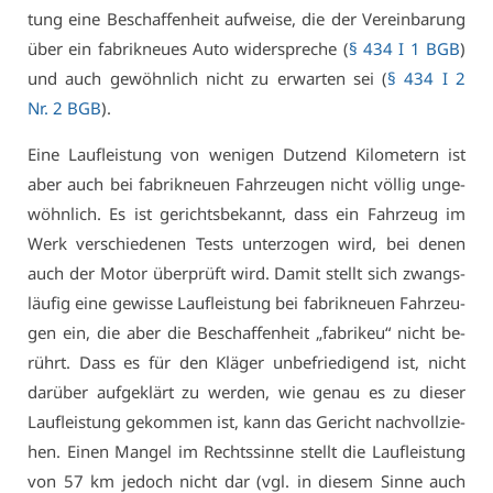
tung ei­ne Be­schaf­fen­heit auf­wei­se, die der Ver­ein­ba­rung
über ein fa­brik­neu­es Au­to wi­der­spre­che (
§ 434 I 1 BGB
)
und auch ge­wöhn­lich nicht zu er­war­ten sei (
§ 434 I 2
Nr. 2 BGB
).
Ei­ne Lauf­leis­tung von we­ni­gen Dut­zend Ki­lo­me­tern ist
aber auch bei fa­brik­neu­en Fahr­zeu­gen nicht völ­lig un­ge­
wöhn­lich. Es ist ge­richts­be­kannt, dass ein Fahr­zeug im
Werk ver­schie­de­nen Tests un­ter­zo­gen wird, bei de­nen
auch der Mo­tor über­prüft wird. Da­mit stellt sich zwangs­
läu­fig ei­ne ge­wis­se Lauf­leis­tung bei fa­brik­neu­en Fahr­zeu­
gen ein, die aber die Be­schaf­fen­heit „fa­bri­keu“ nicht be­
rührt. Dass es für den Klä­ger un­be­frie­di­gend ist, nicht
dar­über auf­ge­klärt zu wer­den, wie ge­nau es zu die­ser
Lauf­leis­tung ge­kom­men ist, kann das Ge­richt nach­voll­zie­
hen. Ei­nen Man­gel im Rechts­sin­ne stellt die Lauf­leis­tung
von 57 km je­doch nicht dar (vgl. in die­sem Sin­ne auch