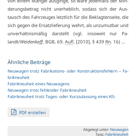
von ei­nem Man­gel aus­gin­ge, so wä­re je­den­falls der Min­
de­rungs­be­trag nicht un­er­heb­lich, so­dass sich der Aus­
tausch des Fahr­zeu­ges letzt­lich für die Be­klag­ten­sei­te, die
sich ge­gen die Er­satz­lie­fe­rung wehrt, als un­zu­mut­bar und
un­ver­hält­nis­mä­ßig dar­stellt (vgl. in­so­weit nur Pa­
landt/
Wei­den­kaff,
BGB, 69.
Aufl
. [2010], § 439
Rn
. 16) …
Ähn­li­che Bei­trä­ge
Neu­wa­gen trotz Fa­bri­ka­ti­ons- oder Kon­struk­ti­ons­feh­lern – Fa­
brik­neu­heit
Fa­brik­neu­heit ei­nes Neu­wa­gens
Neu­wa­gen trotz feh­len­der Fa­brik­neu­heit
Fa­brik­neu­heit trotz Ta­ges- oder Kurz­zu­las­sung ei­nes Kfz
PDF er­stel­len
Ab­ge­legt un­ter:
Neu­wa­gen
Tags:
Fa­brik­neu­heit