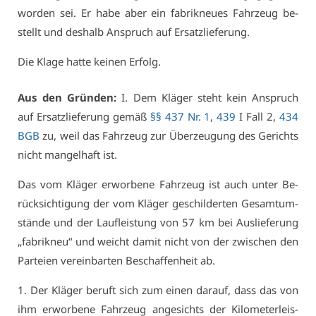
wor­den sei. Er ha­be aber ein fa­brik­neu­es Fahr­zeug be­
stellt und des­halb An­spruch auf Er­satz­lie­fe­rung.
Die Kla­ge hat­te kei­nen Er­folg.
Aus den Grün­den:
I. Dem Klä­ger steht kein An­spruch
auf Er­satz­lie­fe­rung ge­mäß
§§ 437 Nr. 1
,
439
I Fall 2,
434
BGB
zu, weil das Fahr­zeug zur Über­zeu­gung des Ge­richts
nicht man­gel­haft ist.
Das vom Klä­ger er­wor­be­ne Fahr­zeug ist auch un­ter Be­
rück­sich­ti­gung der vom Klä­ger ge­schil­der­ten Ge­samt­um­
stän­de und der Lauf­leis­tung von 57 km bei Aus­lie­fe­rung
„fa­brik­neu“ und weicht da­mit nicht von der zwi­schen den
Par­tei­en ver­ein­bar­ten Be­schaf­fen­heit ab.
1. Der Klä­ger be­ruft sich zum ei­nen dar­auf, dass das von
ihm er­wor­be­ne Fahr­zeug an­ge­sichts der Ki­lo­me­ter­leis­