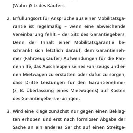
(Wohn-)Sitz des Käu­fers.
Er­fül­lungs­ort für An­sprü­che aus ei­ner Mo­bi­li­täts­ga­
ran­tie ist re­gel­mä­ßig – wenn ei­ne ab­wei­chen­de
Ver­ein­ba­rung fehlt – der Sitz des Ga­ran­tie­ge­bers.
Denn der In­halt ei­ner Mo­bi­li­täts­ga­ran­tie be­
schränkt sich letzt­lich dar­auf, dem Ga­ran­ti­en­eh­
mer (Fahr­zeug­käu­fer) Auf­wen­dun­gen für die Pan­
nen­hil­fe, das Ab­schlep­pen sei­nes Fahr­zeugs und ei­
nen Miet­wa­gen zu er­stat­ten oder da­für zu sor­gen,
dass Drit­te Leis­tun­gen für den Ga­ran­ti­en­eh­mer
(z. B. Über­las­sung ei­nes Miet­wa­gens) auf Kos­ten
des Ga­ran­tie­ge­bers er­brin­gen.
Wird ei­ne Kla­ge zu­nächst nur ge­gen ei­nen Be­klag­
ten er­ho­ben und erst nach form­lo­ser Ab­ga­be der
Sa­che an ein an­de­res Ge­richt auf ei­nen Streit­ge­