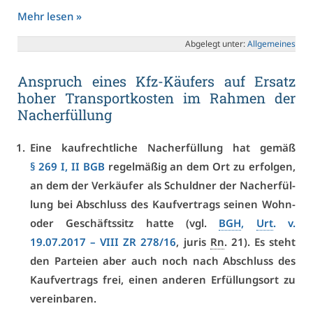
Mehr le­sen »
Ab­ge­legt un­ter:
All­ge­mei­nes
An­spruch ei­nes Kfz-Käu­fers auf Er­satz
ho­her Trans­port­kos­ten im Rah­men der
Nach­er­fül­lung
Ei­ne kauf­recht­li­che Nach­er­fül­lung hat ge­mäß
§ 269 I, II BGB
re­gel­mä­ßig an dem Ort zu er­fol­gen,
an dem der Ver­käu­fer als Schuld­ner der Nach­er­fül­
lung bei Ab­schluss des Kauf­ver­trags sei­nen Wohn-
oder Ge­schäfts­sitz hat­te (vgl.
BGH
,
Urt
. v.
19.07.2017 –
VI­II ZR 278/16
, ju­ris
Rn
. 21). Es steht
den Par­tei­en aber auch noch nach Ab­schluss des
Kauf­ver­trags frei, ei­nen an­de­ren Er­fül­lungs­ort zu
ver­ein­ba­ren.