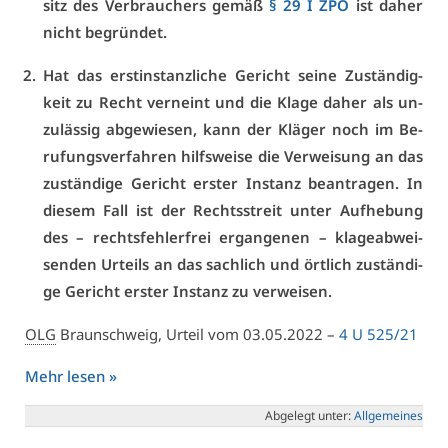
sitz des Ver­brau­chers ge­mäß
§ 29 I ZPO
ist da­her
nicht be­grün­det.
Hat das erst­in­stanz­li­che Ge­richt sei­ne Zu­stän­dig­
keit zu Recht ver­neint und die Kla­ge da­her als un­
zu­läs­sig ab­ge­wie­sen, kann der Klä­ger noch im Be­
ru­fungs­ver­fah­ren hilfs­wei­se die Ver­wei­sung an das
zu­stän­di­ge Ge­richt ers­ter In­stanz be­an­tra­gen. In
die­sem Fall ist der Rechts­streit un­ter Auf­he­bung
des – rechts­feh­ler­frei er­gan­ge­nen – kla­ge­ab­wei­
sen­den Ur­teils an das sach­lich und ört­lich zu­stän­di­
ge Ge­richt ers­ter In­stanz zu ver­wei­sen.
OLG
Braun­schweig, Ur­teil vom 03.05.2022 –
4 U 525/21
Mehr le­sen »
Ab­ge­legt un­ter:
All­ge­mei­nes