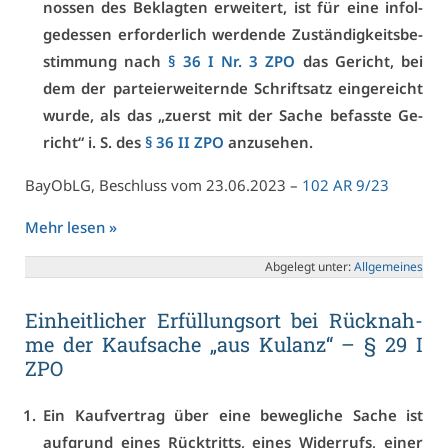
nos­sen des Be­klag­ten er­wei­tert, ist für ei­ne in­fol­
ge­des­sen er­for­der­lich wer­den­de Zu­stän­dig­keits­be­
stim­mung nach
§ 36 I Nr. 3 ZPO
das Ge­richt, bei
dem der par­tei­er­wei­tern­de Schrift­satz ein­ge­reicht
wur­de, als das „zu­erst mit der Sa­che be­fass­te Ge­
richt“ i. S. des
§ 36 II ZPO
an­zu­se­hen.
Ba­yO­bLG, Be­schluss vom 23.06.2023 –
102 AR 9/23
Mehr le­sen »
Ab­ge­legt un­ter:
All­ge­mei­nes
Ein­heit­li­cher Er­fül­lungs­ort bei Rück­nah­
me der Kauf­sa­che „aus Ku­lanz“ – § 29 I
ZPO
Ein Kauf­ver­trag über ei­ne be­weg­li­che Sa­che ist
auf­grund ei­nes Rück­tritts, ei­nes Wi­der­rufs, ei­ner