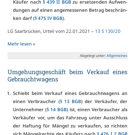
Käu­fer nach
§ 439 II BGB
zu er­set­zen­den Auf­wen­
dun­gen auf ei­nen an­ge­mes­se­nen Be­trag be­schrän­
ken darf (
§ 475 IV BGB
).
LG Saar­brü­cken, Ur­teil vom 22.01.2021 –
13 S 130/20
Mehr le­sen »
Ab­ge­legt un­ter:
All­ge­mei­nes
Um­ge­hungs­ge­schäft beim Ver­kauf ei­nes
Ge­braucht­wa­gens
Schiebt beim Ver­kauf ei­nes Ge­braucht­wa­gens an
ei­nen Ver­brau­cher (
§ 13 BGB
) der Ver­käu­fer, der
Un­ter­neh­mer (
§ 14 BGB
) ist, ei­nen Ver­brau­cher als
Ver­käu­fer vor, um das Fahr­zeug un­ter Aus­schluss
der Haf­tung für Män­gel zu ver­kau­fen, so rich­ten
sich Män­gel­rech­te des Käu­fers nach
§ 476 I 2 BGB