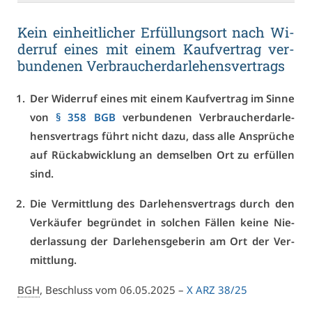
Kein ein­heit­li­cher Er­fül­lungs­ort nach Wi­
der­ruf ei­nes mit ei­nem Kauf­ver­trag ver­
bun­de­nen Ver­brau­cher­dar­le­hens­ver­trags
Der Wi­der­ruf ei­nes mit ei­nem Kauf­ver­trag im Sin­ne
von
§ 358 BGB
ver­bun­de­nen Ver­brau­cher­dar­le­
hens­ver­trags führt nicht da­zu, dass al­le An­sprü­che
auf Rück­ab­wick­lung an dem­sel­ben Ort zu er­fül­len
sind.
Die Ver­mitt­lung des Dar­le­hens­ver­trags durch den
Ver­käu­fer be­grün­det in sol­chen Fäl­len kei­ne Nie­
der­las­sung der Dar­le­hens­ge­be­rin am Ort der Ver­
mitt­lung.
BGH
, Be­schluss vom 06.05.2025 –
X ARZ 38/25