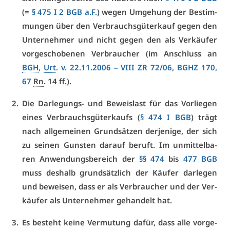
(=
§ 475 I 2 BGB a.F.
) we­gen Um­ge­hung der Be­stim­
mun­gen über den Ver­brauchs­gü­ter­kauf ge­gen den
Un­ter­neh­mer und nicht ge­gen den als Ver­käu­fer
vor­ge­scho­be­nen Ver­brau­cher (im An­schluss an
BGH
,
Urt
. v. 22.11.2006 –
VI­II ZR 72/06
,
BGHZ 170,
67
Rn
. 14 ff.).
Die Dar­le­gungs- und Be­weis­last für das Vor­lie­gen
ei­nes Ver­brauchs­gü­ter­kaufs (
§ 474 I BGB
) trägt
nach all­ge­mei­nen Grund­sät­zen der­je­ni­ge, der sich
zu sei­nen Guns­ten dar­auf be­ruft. Im un­mit­tel­ba­
ren An­wen­dungs­be­reich der
§§ 474
bis
477 BGB
muss des­halb grund­sätz­lich der Käu­fer dar­le­gen
und be­wei­sen, dass er als Ver­brau­cher und der Ver­
käu­fer als Un­ter­neh­mer ge­han­delt hat.
Es be­steht kei­ne Ver­mu­tung da­für, dass al­le vor­ge­