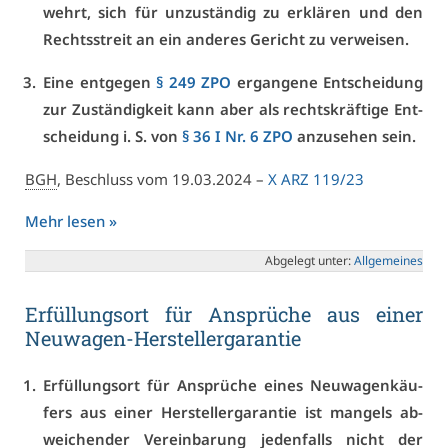
wehrt, sich für un­zu­stän­dig zu er­klä­ren und den
Rechts­streit an ein an­de­res Ge­richt zu ver­wei­sen.
Ei­ne ent­ge­gen
§ 249 ZPO
er­gan­ge­ne Ent­schei­dung
zur Zu­stän­dig­keit kann aber als rechts­kräf­ti­ge Ent­
schei­dung i. S. von
§ 36 I Nr. 6 ZPO
an­zu­se­hen sein.
BGH
, Be­schluss vom 19.03.2024 –
X ARZ 119/23
Mehr le­sen »
Ab­ge­legt un­ter:
All­ge­mei­nes
Er­fül­lungs­ort für An­sprü­che aus ei­ner
Neu­wa­gen-Her­stel­ler­ga­ran­tie
Er­fül­lungs­ort für An­sprü­che ei­nes Neu­wa­gen­käu­
fers aus ei­ner Her­stel­ler­ga­ran­tie ist man­gels ab­
wei­chen­der Ver­ein­ba­rung je­den­falls nicht der