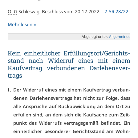
OLG
Schles­wig, Be­schluss vom 20.12.2022 –
2 AR 28/22
Mehr le­sen »
Ab­ge­legt un­ter:
All­ge­mei­nes
Kein ein­heit­li­cher Er­fül­lungs­ort/Ge­richts­
stand nach Wi­der­ruf ei­nes mit ei­nem
Kauf­ver­trag ver­bun­de­nen Dar­le­hens­ver­
trags
Der Wi­der­ruf ei­nes mit ei­nem Kauf­ver­trag ver­bun­
de­nen Dar­le­hens­ver­trags hat nicht zur Fol­ge, dass
al­le An­sprü­che auf Rück­ab­wick­lung an dem Ort zu
er­fül­len sind, an dem sich die Kauf­sa­che zum Zeit­
punkt des Wi­der­rufs ver­trags­ge­mäß be­fin­det. Ein
ein­heit­li­cher be­son­de­rer Ge­richts­stand am Wohn­