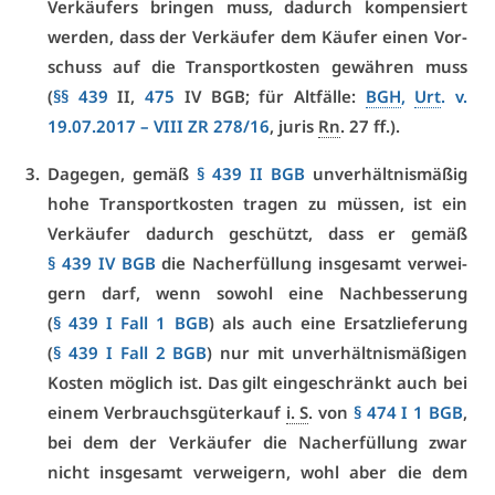
Ver­käu­fers brin­gen muss, da­durch kom­pen­siert
wer­den, dass der Ver­käu­fer dem Käu­fer ei­nen Vor­
schuss auf die Trans­port­kos­ten ge­wäh­ren muss
(
§§ 439
II,
475
IV BGB; für Alt­fäl­le:
BGH
,
Urt
. v.
19.07.2017 –
VI­II ZR 278/16
, ju­ris
Rn
. 27 ff.).
Da­ge­gen, ge­mäß
§ 439 II BGB
un­ver­hält­nis­mä­ßig
ho­he Trans­port­kos­ten tra­gen zu müs­sen, ist ein
Ver­käu­fer da­durch ge­schützt, dass er ge­mäß
§ 439 IV BGB
die Nach­er­fül­lung ins­ge­samt ver­wei­
gern darf, wenn so­wohl ei­ne Nach­bes­se­rung
(
§ 439 I Fall 1 BGB
) als auch ei­ne Er­satz­lie­fe­rung
(
§ 439 I Fall 2 BGB
) nur mit un­ver­hält­nis­mä­ßi­gen
Kos­ten mög­lich ist. Das gilt ein­ge­schränkt auch bei
ei­nem Ver­brauchs­gü­ter­kauf
i. S
. von
§ 474 I 1 BGB
,
bei dem der Ver­käu­fer die Nach­er­fül­lung zwar
nicht ins­ge­samt ver­wei­gern, wohl aber die dem