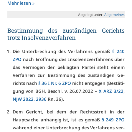
Mehr le­sen »
Ab­ge­legt un­ter:
All­ge­mei­nes
Be­stim­mung des zu­stän­di­gen Ge­richts
trotz In­sol­venz­ver­fah­ren
Die Un­ter­bre­chung des Ver­fah­rens ge­mäß
§ 240
ZPO
nach Er­öff­nung des In­sol­venz­ver­fah­rens über
das Ver­mö­gen der be­klag­ten Par­tei steht ei­nem
Ver­fah­ren zur Be­stim­mung des zu­stän­di­gen Ge­
richts nach
§ 36 I Nr. 6 ZPO
nicht ent­ge­gen (Be­stä­ti­
gung von
BGH
,
Beschl
. v. 26.07.2022 –
X ARZ 3/22
,
NJW 2022, 2936
Rn
. 36).
Dem Ge­richt, bei dem der Rechts­streit in der
Haupt­sa­che an­hän­gig ist, ist es ge­mäß
§ 249 ZPO
wäh­rend ei­ner Un­ter­bre­chung des Ver­fah­rens ver­