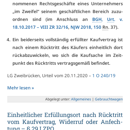
nom­me­nen Rechts­ge­schäf­te ei­nes Un­ter­neh­mers
„im Zwei­fel“ sei­nem ge­schäft­li­chen Be­reich zu­zu­
ord­nen sind (im An­schluss an
BGH
,
Urt
. v.
18.10.2017 –
VI­II ZR 32/16
,
NJW 2018, 150
Rn
. 37).
Ein bei­der­seits voll­stän­dig er­füll­ter Kauf­ver­trag ist
nach ei­nem Rück­tritt des Käu­fers ein­heit­lich dort
rück­ab­zu­wi­ckeln, wo sich die Kauf­sa­che im Zeit­
punkt des Rück­tritts ver­trags­ge­mäß be­fin­det.
LG Zwei­brü­cken, Ur­teil vom 20.11.2020 –
1 O 240/19
Mehr le­sen »
Ab­ge­legt un­ter:
All­ge­mei­nes
|
Ge­braucht­wa­gen
Ein­heit­li­cher Er­fül­lungs­ort nach Rück­tritt
vom Kauf­ver­trag, Wi­der­ruf oder An­fech­
tung – § 29 I ZPO