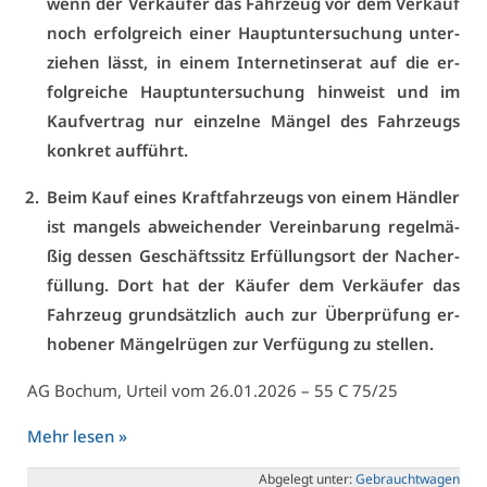
wenn der Ver­käu­fer das Fahr­zeug vor dem Ver­kauf
noch er­folg­reich ei­ner Haupt­un­ter­su­chung un­ter­
zie­hen lässt, in ei­nem In­ter­net­in­se­rat auf die er­
folg­rei­che Haupt­un­ter­su­chung hin­weist und im
Kauf­ver­trag nur ein­zel­ne Män­gel des Fahr­zeugs
kon­kret auf­führt.
Beim Kauf ei­nes Kraft­fahr­zeugs von ei­nem Händ­ler
ist man­gels ab­wei­chen­der Ver­ein­ba­rung re­gel­mä­
ßig des­sen Ge­schäfts­sitz Er­fül­lungs­ort der Nach­er­
fül­lung. Dort hat der Käu­fer dem Ver­käu­fer das
Fahr­zeug grund­sätz­lich auch zur Über­prü­fung er­
ho­be­ner Män­gel­rü­gen zur Ver­fü­gung zu stel­len.
AG Bo­chum, Ur­teil vom 26.01.2026 – 55 C 75/25
Mehr le­sen »
Ab­ge­legt un­ter:
Ge­braucht­wa­gen