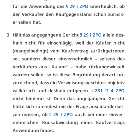
für die An­wen­dung des
§ 29 I ZPO
un­er­heb­lich, ob
der Ver­käu­fer den Kauf­ge­gen­stand schon zu­rück­
er­hal­ten hat.
Hält das an­ge­gan­ge­ne Ge­richt
§ 29 I ZPO
al­lein des­
halb nicht für ein­schlä­gig, weil der Käu­fer nicht
(man­gel­be­dingt) vom Kauf­ver­trag zu­rück­ge­tre­ten
sei, son­dern die­ser ein­ver­nehm­lich – sei­tens des
Ver­käu­fers aus „Ku­lanz“ – ha­be rück­ab­ge­wi­ckelt
wer­den sol­len, so ist die­se Be­grün­dung der­art un­
zu­rei­chend, dass ein Ver­wei­sungs­be­schluss ob­jek­tiv
will­kür­lich und des­halb ent­ge­gen
§ 281 II 4 ZPO
nicht bin­dend ist. Denn das an­ge­gan­ge­ne Ge­richt
hät­te sich zu­min­dest mit der Fra­ge aus­ein­an­der­set­
zen müs­sen, ob
§ 29 I ZPO
auch bei ei­ner ein­ver­
nehm­li­chen Rück­ab­wick­lung ei­nes Kauf­ver­trags
An­wen­dung fin­det.