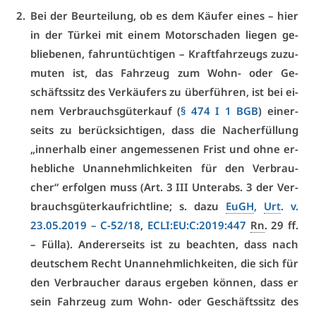
Bei der Be­ur­tei­lung, ob es dem Käu­fer ei­nes – hier
in der Tür­kei mit ei­nem Mo­tor­scha­den lie­gen ge­
blie­be­nen, fahr­un­tüch­ti­gen – Kraft­fahr­zeugs zu­zu­
mu­ten ist, das Fahr­zeug zum Wohn- oder Ge­
schäfts­sitz des Ver­käu­fers zu über­füh­ren, ist bei ei­
nem Ver­brauchs­gü­ter­kauf (
§ 474 I 1 BGB
) ei­ner­
seits zu be­rück­sich­ti­gen, dass die Nach­er­fül­lung
„in­ner­halb ei­ner an­ge­mes­se­nen Frist und oh­ne er­
heb­li­che Un­an­nehm­lich­kei­ten für den Ver­brau­
cher“ er­fol­gen muss (Art. 3 III Un­terabs. 3 der Ver­
brauchs­gü­terkauf­richt­li­ne; s. da­zu
EuGH
,
Urt
. v.
23.05.2019 –
C-52/18
,
ECLI:EU:C:2019:447
Rn
. 29 ff.
– Fül­la). An­de­rer­seits ist zu be­ach­ten, dass nach
deut­schem Recht Un­an­nehm­lich­kei­ten, die sich für
den Ver­brau­cher dar­aus er­ge­ben kön­nen, dass er
sein Fahr­zeug zum Wohn- oder Ge­schäfts­sitz des