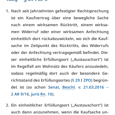
Nach seit Jahr­zehn­ten ge­fes­tig­ter Recht­spre­chung
ist ein Kauf­ver­trag über ei­ne be­weg­li­che Sa­che
nach ei­nem wirk­sa­men Rück­tritt, ei­nem wirk­sa­
men Wi­der­ruf oder ei­ner wirk­sa­men An­fech­tung
ein­heit­lich dort rück­ab­zu­wi­ckeln, wo sich die Kauf­
sa­che im Zeit­punkt des Rück­tritts, des Wi­der­rufs
oder der An­fech­tung ver­trags­ge­mäß be­fin­det. Die­
ser ein­heit­li­che Er­fül­lungs­ort („Aus­tauschort“) ist
im Re­gel­fall am Wohn­sitz des Käu­fers an­zu­sie­deln,
so­dass re­gel­mä­ßig dort auch der be­son­de­re Ge­
richts­stand des Er­fül­lungs­or­tes (
§ 29 I ZPO
) be­grün­
det ist (so schon
Se­nat,
Beschl
. v. 21.03.2016 –
2 AR 9/16
, ju­ris
Rn
. 10
).
Ein ein­heit­li­cher Er­fül­lungs­ort („Aus­tauschort“) ist
auch dann an­zu­neh­men, wenn die Kauf­sa­che un­