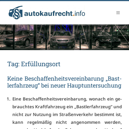
Tag:
Er­fül­lungs­ort
Kei­ne Be­schaf­fen­heits­ver­ein­ba­rung „Bast­
ler­fahr­zeug“ bei neu­er Haupt­un­ter­su­chung
Ei­ne Be­schaf­fen­heits­ver­ein­ba­rung, wo­nach ein ge­
brauch­tes Kraft­fahr­zeug ein „Bast­ler­fahr­zeug“ und
nicht zur Nut­zung im Stra­ßen­ver­kehr be­stimmt ist,
kann re­gel­mä­ßig nicht an­ge­nom­men wer­den,