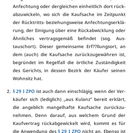
An­fech­tung oder der­glei­chen ein­heit­lich dort rück­
ab­zu­wi­ckeln, wo sich die Kauf­sa­che im Zeit­punkt
der Rück­tritts- be­zie­hungs­wei­se An­fech­tungs­er­klä­
rung, der Ei­ni­gung über ei­ne Rück­ab­wick­lung oder
Ähn­li­ches ver­trags­ge­mäß be­fin­det (sog. Aus­
tauschort). Die­ser ge­mein­sa­me Erf??llungs­ort, an
dem (auch) die Kauf­sa­che zu­rück­zu­ge­wäh­ren ist,
be­grün­det im Re­gel­fall die ört­li­che Zu­stän­dig­keit
des Ge­richts, in des­sen Be­zirk der Käu­fer sei­nen
Wohn­sitz hat.
§ 29 I ZPO
ist auch dann ein­schlä­gig, wenn der Ver­
käu­fer sich (le­dig­lich) „aus Ku­lanz“ be­reit er­klärt,
die an­geb­lich man­gel­haf­te Kauf­sa­che zu­rück­zu­
neh­men. Denn dar­auf, aus wel­chem Grund der
Kauf­ver­trag rück­ab­ge­wi­ckelt wird, kommt es für
die An­wen­dung des
§ 29 I ZPO
nicht an. Eben­so ist