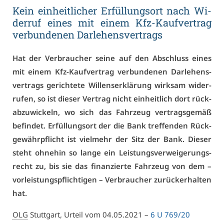
Kein ein­heit­li­cher Er­fül­lungs­ort nach Wi­
der­ruf ei­nes mit ei­nem Kfz-Kauf­ver­trag
ver­bun­de­nen Dar­le­hens­ver­trags
Hat der Ver­brau­cher sei­ne auf den Ab­schluss ei­nes
mit ei­nem Kfz-Kauf­ver­trag ver­bun­de­nen Dar­le­hens­
ver­trags ge­rich­te­te Wil­lens­er­klä­rung wirk­sam wi­der­
ru­fen, so ist die­ser Ver­trag nicht ein­heit­lich dort rück­
ab­zu­wi­ckeln, wo sich das Fahr­zeug ver­trags­ge­mäß
be­fin­det. Er­fül­lungs­ort der die Bank tref­fen­den Rück­
ge­währ­pflicht ist viel­mehr der Sitz der Bank. Die­ser
steht oh­ne­hin so lan­ge ein Leis­tungs­ver­wei­ge­rungs­
recht zu, bis sie das fi­nan­zier­te Fahr­zeug von dem –
vor­leis­tungs­pflich­ti­gen – Ver­brau­cher zu­rück­er­hal­ten
hat.
OLG
Stutt­gart, Ur­teil vom 04.05.2021 –
6 U 769/20