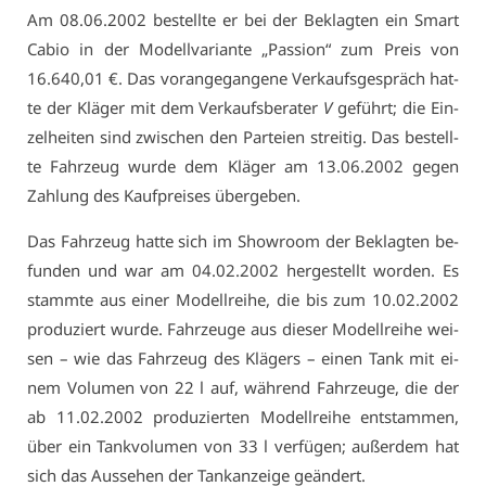
Am 08.06.2002 be­stell­te er bei der Be­klag­ten ein Smart
Ca­bio in der Mo­dell­va­ri­an­te „Pas­si­on“ zum Preis von
16.640,01 €. Das vor­an­ge­gan­ge­ne Ver­kaufs­ge­spräch hat­
te der Klä­ger mit dem Ver­kaufs­be­ra­ter
V
ge­führt; die Ein­
zel­hei­ten sind zwi­schen den Par­tei­en strei­tig. Das be­stell­
te Fahr­zeug wur­de dem Klä­ger am 13.06.2002 ge­gen
Zah­lung des Kauf­prei­ses über­ge­ben.
Das Fahr­zeug hat­te sich im Show­room der Be­klag­ten be­
fun­den und war am 04.02.2002 her­ge­stellt wor­den. Es
stamm­te aus ei­ner Mo­dell­rei­he, die bis zum 10.02.2002
pro­du­ziert wur­de. Fahr­zeu­ge aus die­ser Mo­dell­rei­he wei­
sen – wie das Fahr­zeug des Klä­gers – ei­nen Tank mit ei­
nem Vo­lu­men von 22 l auf, wäh­rend Fahr­zeu­ge, die der
ab 11.02.2002 pro­du­zier­ten Mo­dell­rei­he ent­stam­men,
über ein Tank­vo­lu­men von 33 l ver­fü­gen; au­ßer­dem hat
sich das Aus­se­hen der Tank­an­zei­ge ge­än­dert.