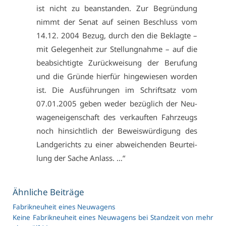
ist nicht zu be­an­stan­den. Zur Be­grün­dung
nimmt der Se­nat auf sei­nen Be­schluss vom
14.12. 2004 Be­zug, durch den die Be­klag­te –
mit Ge­le­gen­heit zur Stel­lung­nah­me – auf die
be­ab­sich­tig­te Zu­rück­wei­sung der Be­ru­fung
und die Grün­de hier­für hin­ge­wie­sen wor­den
ist. Die Aus­füh­run­gen im Schrift­satz vom
07.01.2005 ge­ben we­der be­züg­lich der Neu­
wa­gen­ei­gen­schaft des ver­kauf­ten Fahr­zeugs
noch hin­sicht­lich der Be­weis­wür­di­gung des
Land­ge­richts zu ei­ner ab­wei­chen­den Be­ur­tei­
lung der Sa­che An­lass. …“
Ähn­li­che Bei­trä­ge
Fa­brik­neu­heit ei­nes Neu­wa­gens
Kei­ne Fa­brik­neu­heit ei­nes Neu­wa­gens bei Stand­zeit von mehr