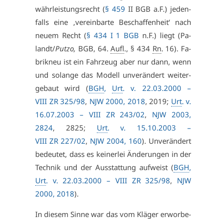
währ­leis­tungs­recht (
§ 459
II BGB a.F.) je­den­
falls ei­ne ‚ver­ein­bar­te Be­schaf­fen­heit‘ nach
neu­em Recht (
§ 434 I 1 BGB
n.F.) liegt (Pa­
landt/​
Putzo,
BGB, 64.
Aufl
., § 434
Rn
. 16). Fa­
brik­neu ist ein Fahr­zeug aber nur dann, wenn
und so­lan­ge das Mo­dell un­ver­än­dert wei­ter­
ge­baut wird (
BGH
,
Urt
. v. 22.03.2000 –
VI­II ZR 325/98
,
NJW 2000, 2018
, 2019;
Urt
. v.
16.07.2003 –
VI­II ZR 243/02
,
NJW 2003,
2824
, 2825;
Urt
. v. 15.10.2003 –
VI­II ZR 227/02
,
NJW 2004, 160
). Un­ver­än­dert
be­deu­tet, dass es kei­ner­lei Än­de­run­gen in der
Tech­nik und der Aus­stat­tung auf­weist (
BGH
,
Urt
. v. 22.03.2000 –
VI­II ZR 325/98
,
NJW
2000, 2018
).
In die­sem Sin­ne war das vom Klä­ger er­wor­be­