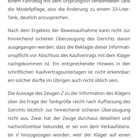
ei­nem Fahr­zeug mit dem ur­sprüng­lich ver­wen­de­ten Tank
die Mo­dell­pfle­ge, al­so die Än­de­rung zu ei­nem 33-Li­ter-
Tank, deut­lich an­zu­spre­chen.
Nach dem Er­geb­nis der Be­weis­auf­nah­me kann nicht zur
hin­rei­chend si­che­ren Über­zeu­gung des Ge­richts da­von
aus­ge­gan­gen wer­den, dass die Be­klag­te die­ser In­for­ma­ti­
ons­pflicht vor Ab­schluss des Kauf­ver­trags mit dem Klä­ger
nach­ge­kom­men ist. Ein ent­spre­chen­der Hin­weis in den
schrift­li­chen Kauf­ver­trags­un­ter­la­gen ist nicht er­kenn­bar;
ein sol­cher dürf­te im Üb­ri­gen auch nicht üb­lich sein.
Die Aus­sa­ge des Zeu­gen
Z
zu der In­for­ma­ti­on des Klä­gers
über die Fra­ge der Tank­grö­ße reicht nach Auf­fas­sung des
Ge­richts letzt­lich zur hin­rei­chend si­che­ren Über­zeu­gung
nicht aus. Zwar hat der Zeu­ge durch­aus de­tail­liert und
nach­voll­zieh­bar be­kun­det, er sei von dem Ver­kaufs­be­ra­
ter
V
hin­zu­ge­zo­gen wor­den, weil der Klä­ger auf ei­nen