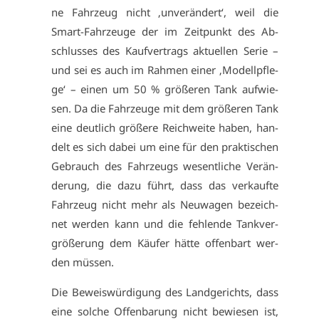
ne Fahr­zeug nicht ‚un­ver­än­dert‘, weil die
Smart-Fahr­zeu­ge der im Zeit­punkt des Ab­
schlus­ses des Kauf­ver­trags ak­tu­el­len Se­rie –
und sei es auch im Rah­men ei­ner ‚Mo­dell­pfle­
ge‘ – ei­nen um 50 % grö­ße­ren Tank auf­wie­
sen. Da die Fahr­zeu­ge mit dem grö­ße­ren Tank
ei­ne deut­lich grö­ße­re Reich­wei­te ha­ben, han­
delt es sich da­bei um ei­ne für den prak­ti­schen
Ge­brauch des Fahr­zeugs we­sent­li­che Ver­än­
de­rung, die da­zu führt, dass das ver­kauf­te
Fahr­zeug nicht mehr als Neu­wa­gen be­zeich­
net wer­den kann und die feh­len­de Tank­ver­
grö­ße­rung dem Käu­fer hät­te of­fen­bart wer­
den müs­sen.
Die Be­weis­wür­di­gung des Land­ge­richts, dass
ei­ne sol­che Of­fen­ba­rung nicht be­wie­sen ist,