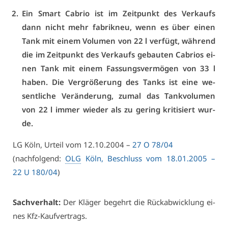
Ein Smart Ca­brio ist im Zeit­punkt des Ver­kaufs
dann nicht mehr fa­brik­neu, wenn es über ei­nen
Tank mit ei­nem Vo­lu­men von 22 l ver­fügt, wäh­rend
die im Zeit­punkt des Ver­kaufs ge­bau­ten Ca­bri­os ei­
nen Tank mit ei­nem Fas­sungs­ver­mö­gen von 33 l
ha­ben. Die Ver­grö­ße­rung des Tanks ist ei­ne we­
sent­li­che Ver­än­de­rung, zu­mal das Tank­vo­lu­men
von 22 l im­mer wie­der als zu ge­ring kri­ti­siert wur­
de.
LG Köln, Ur­teil vom 12.10.2004 –
27 O 78/04
(nach­fol­gend:
OLG
Köln, Be­schluss vom 18.01.2005 –
22 U 180/04
)
Sach­ver­halt:
Der Klä­ger be­gehrt die Rück­ab­wick­lung ei­
nes Kfz-Kauf­ver­trags.