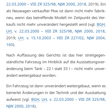
22.03.2000 –
VI­II ZR 325/98
,
NJW 2000, 2018
, 2019). Ein
als Neu­wa­gen ver­kauf­ter Pkw ist dann nicht mehr fa­brik­
neu, wenn das be­tref­fen­de Mo­dell im Zeit­punkt des Ver­
kaufs nicht mehr un­ver­än­dert her­ge­stellt wird (vgl.
BGH
,
Urt
. v. 22.03.2000 –
VI­II ZR 325/98
,
NJW 2000, 2018
,
2019;
Urt
. v. 15.10.2003 –
VI­II ZR 227/02
,
NJW 2004,
160
).
Nach Auf­fas­sung des Ge­richts ist das hier streit­ge­gen­
ständ­li­che Fahr­zeug im Hin­blick auf die Aus­stat­tungs­ver­
än­de­rung beim Tank – 22 l statt 33 l – nicht mehr un­ver­
än­dert wei­ter­ge­baut wor­den.
Ein Fahr­zeug ist dann un­ver­än­dert wei­ter­ge­baut, wenn es
kei­ner­lei Än­de­run­gen in der Tech­nik und der Aus­stat­tung
auf­weist (vgl.
BGH
,
Urt
. v. 22.03.2000 –
VI­II ZR 325/98
,
NJW 2000, 2018
).