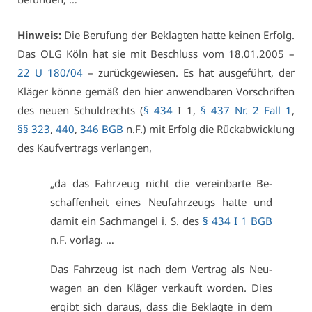
Hin­weis:
Die Be­ru­fung der Be­klag­ten hat­te kei­nen Er­folg.
Das
OLG
Köln hat sie mit Be­schluss vom 18.01.2005 –
22 U 180/04
– zu­rück­ge­wie­sen. Es hat aus­ge­führt, der
Klä­ger kön­ne ge­mäß den hier an­wend­ba­ren Vor­schrif­ten
des neu­en Schuld­rechts (
§ 434
I 1,
§ 437 Nr. 2 Fall 1
,
§§ 323
,
440
,
346 BGB
n.F.) mit Er­folg die Rück­ab­wick­lung
des Kauf­ver­trags ver­lan­gen,
„da das Fahr­zeug nicht die ver­ein­bar­te Be­
schaf­fen­heit ei­nes Neu­fahr­zeugs hat­te und
da­mit ein Sach­man­gel
i. S
. des
§ 434 I 1 BGB
n.F. vor­lag. …
Das Fahr­zeug ist nach dem Ver­trag als Neu­
wa­gen an den Klä­ger ver­kauft wor­den. Dies
er­gibt sich dar­aus, dass die Be­klag­te in dem