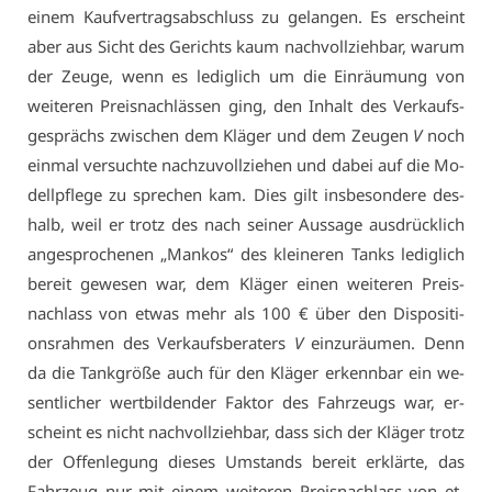
ei­nem Kauf­ver­trags­ab­schluss zu ge­lan­gen. Es er­scheint
aber aus Sicht des Ge­richts kaum nach­voll­zieh­bar, war­um
der Zeu­ge, wenn es le­dig­lich um die Ein­räu­mung von
wei­te­ren Preis­nach­läs­sen ging, den In­halt des Ver­kaufs­
ge­sprächs zwi­schen dem Klä­ger und dem Zeu­gen
V
noch
ein­mal ver­such­te nach­zu­voll­zie­hen und da­bei auf die Mo­
dell­pfle­ge zu spre­chen kam. Dies gilt ins­be­son­de­re des­
halb, weil er trotz des nach sei­ner Aus­sa­ge aus­drück­lich
an­ge­spro­che­nen „Man­kos“ des klei­ne­ren Tanks le­dig­lich
be­reit ge­we­sen war, dem Klä­ger ei­nen wei­te­ren Preis­
nach­lass von et­was mehr als 100 € über den Dis­po­si­ti­
ons­rah­men des Ver­kaufs­be­ra­ters
V
ein­zu­räu­men. Denn
da die Tank­grö­ße auch für den Klä­ger er­kenn­bar ein we­
sent­li­cher wert­bil­den­der Fak­tor des Fahr­zeugs war, er­
scheint es nicht nach­voll­zieh­bar, dass sich der Klä­ger trotz
der Of­fen­le­gung die­ses Um­stands be­reit er­klär­te, das
Fahr­zeug nur mit ei­nem wei­te­ren Preis­nach­lass von et­