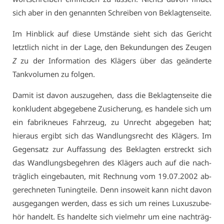
sich aber in den ge­nann­ten Schrei­ben von Be­klag­ten­sei­te.
Im Hin­blick auf die­se Um­stän­de sieht sich das Ge­richt
letzt­lich nicht in der La­ge, den Be­kun­dun­gen des Zeu­gen
Z
zu der In­for­ma­ti­on des Klä­gers über das ge­än­der­te
Tank­vo­lu­men zu fol­gen.
Da­mit ist da­von aus­zu­ge­hen, dass die Be­klag­ten­sei­te die
kon­klu­dent ab­ge­ge­be­ne Zu­si­che­rung, es han­de­le sich um
ein fa­brik­neu­es Fahr­zeug, zu Un­recht ab­ge­ge­ben hat;
hier­aus er­gibt sich das Wand­lungs­recht des Klä­gers. Im
Ge­gen­satz zur Auf­fas­sung des Be­klag­ten er­streckt sich
das Wand­lungs­be­geh­ren des Klä­gers auch auf die nach­
träg­lich ein­ge­bau­ten, mit Rech­nung vom 19.07.2002 ab­
ge­rech­ne­ten Tu­ningtei­le. Denn in­so­weit kann nicht da­von
aus­ge­gan­gen wer­den, dass es sich um rei­nes Lu­xus­zu­be­
hör han­delt. Es han­del­te sich viel­mehr um ei­ne nach­träg­