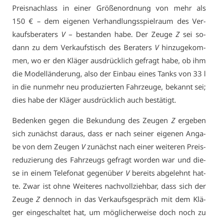
Preis­nach­lass in ei­ner Grö­ßen­ord­nung von mehr als
150 € – dem ei­ge­nen Ver­hand­lungs­spiel­raum des Ver­
kaufs­be­ra­ters
V
– be­stan­den ha­be. Der Zeu­ge
Z
sei so­
dann zu dem Ver­kaufs­tisch des Be­ra­ters
V
hin­zu­ge­kom­
men, wo er den Klä­ger aus­drück­lich ge­fragt ha­be, ob ihm
die Mo­del­län­de­rung, al­so der Ein­bau ei­nes Tanks von 33 l
in die nun­mehr neu pro­du­zier­ten Fahr­zeu­ge, be­kannt sei;
dies ha­be der Klä­ger aus­drück­lich auch be­stä­tigt.
Be­den­ken ge­gen die Be­kun­dung des Zeu­gen
Z
er­ge­ben
sich zu­nächst dar­aus, dass er nach sei­ner ei­ge­nen An­ga­
be von dem Zeu­gen
V
zu­nächst nach ei­ner wei­te­ren Preis­
re­du­zie­rung des Fahr­zeugs ge­fragt wor­den war und die­
se in ei­nem Te­le­fo­nat ge­gen­über
V
be­reits ab­ge­lehnt hat­
te. Zwar ist oh­ne Wei­te­res nach­voll­zieh­bar, dass sich der
Zeu­ge
Z
den­noch in das Ver­kaufs­ge­spräch mit dem Klä­
ger ein­ge­schal­tet hat, um mög­li­cher­wei­se doch noch zu