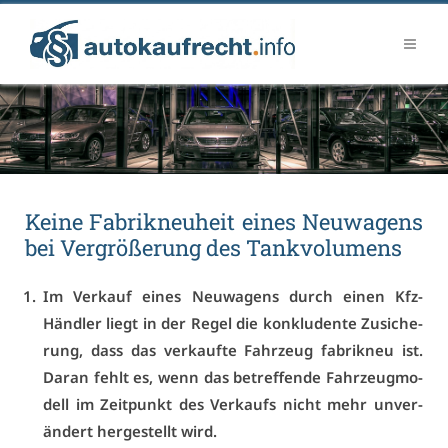
Kei­ne Fa­brik­neu­heit ei­nes Neu­wa­gens
bei Ver­grö­ße­rung des Tank­vo­lu­mens
Im Ver­kauf ei­nes Neu­wa­gens durch ei­nen Kfz-
Händ­ler liegt in der Re­gel die kon­klu­den­te Zu­si­che­
rung, dass das ver­kauf­te Fahr­zeug fa­brik­neu ist.
Dar­an fehlt es, wenn das be­tref­fen­de Fahr­zeug­mo­
dell im Zeit­punkt des Ver­kaufs nicht mehr un­ver­
än­dert her­ge­stellt wird.