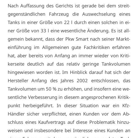
Nach Auf­fas­sung des Ge­richts ist ge­ra­de bei dem streit­
ge­gen­ständ­li­chen Fahr­zeug die Aus­wech­se­lung ei­nes
Tanks in ei­ner Grö­ße von 22 l durch ei­nen sol­chen in ei­
ner Grö­ße von 33 l ei­ne we­sent­li­che Än­de­rung. Es ist all­
ge­mein be­kannt, dass der Pkw Smart nach sei­ner Markt­
ein­füh­rung im All­ge­mei­nen gu­te Fach­kri­ti­ken er­fah­ren
hat, aber be­reits von An­fang an im­mer wie­der von Kri­ti­
ker­sei­te deut­lich auf das re­la­tiv ge­rin­ge Tank­vo­lu­men
hin­ge­wie­sen wor­den ist. Im Hin­blick dar­auf hat sich der
Her­stel­ler An­fang des Jah­res 2002 ent­schlos­sen, das
Tank­vo­lu­men um 50 % zu er­hö­hen, und in­so­fern ei­ne we­
sent­li­che Ver­bes­se­rung in die­sem an­ge­spro­che­nen Kri­tik­
punkt her­bei­ge­führt. In die­ser Si­tua­ti­on war ein Kfz-
Händ­ler si­cher ver­pflich­tet, ei­nen Kun­den vor dem Ab­
schluss ei­nes Kauf­ver­trags auf die­se Pro­ble­ma­tik hin­zu­
wei­sen und ins­be­son­de­re bei In­ter­es­se ei­nes Kun­den an