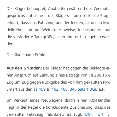
Der Klä­ger be­haup­tet,
V
ha­be ihm wäh­rend des Ver­kaufs­
ge­sprächs auf sei­ne – des Klä­gers – aus­drück­li­che Fra­ge
er­klärt, dass das Fahr­zeug aus der letz­ten, ak­tu­el­len Mo­
dell­rei­he stam­me. Wei­te­re Hin­wei­se, ins­be­son­de­re auf
die ver­än­der­te Tank­grö­ße, sei­en ihm nicht ge­ge­ben wor­
den.
Die Kla­ge hat­te Er­folg.
Aus den Grün­den:
Der Klä­ger hat ge­gen die Be­klag­te ei­
nen An­spruch auf Zah­lung ei­nes Be­trags von 18.236,15 €
Zug um Zug ge­gen Rück­ga­be des von ihm ge­kauf­ten Pkw
Smart aus den
§§ 459
II,
462
,
465
,
346 Satz 1 BGB
a.F.
Im Ver­kauf ei­nes Neu­wa­gens durch ei­nen Kfz-Händ­ler
liegt in der Re­gel die kon­klu­den­te Zu­si­che­rung, dass das
ver­kauf­te Fahr­zeug fa­brik­neu ist (vgl.
BGH
,
Urt
. v.