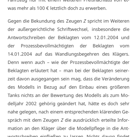
was mehr als 100 € letzt­lich doch zu er­wer­ben.
Ge­gen die Be­kun­dung des Zeu­gen
Z
spricht im Wei­te­ren
der au­ßer­ge­richt­li­che Schrift­wech­sel, ins­be­son­de­re die
Ant­wort­schrei­ben der Be­klag­ten vom 12.01.2004 und
der Pro­zess­be­voll­mäch­tig­ten der Be­klag­ten vom
14.01.2004 auf das Wand­lungs­be­geh­ren des Klä­gers.
Denn wenn auch – wie der Pro­zess­be­voll­mäch­tig­te der
Be­klag­ten er­läu­tert hat – man bei der Be­klag­ten sei­ner­
zeit da­von aus­ge­gan­gen sein mag, dass die Ver­än­de­rung
des Mo­dells in Be­zug auf den Ein­bau ei­nes grö­ße­ren
Tanks nichts an der Be­wer­tung des Mo­dells als zum Mo­
dell­jahr 2002 ge­hö­rig ge­än­dert hat, hät­te es doch sehr
na­he ge­le­gen, nach ei­nem ent­spre­chen­den klä­ren­den Ge­
spräch mit dem Zeu­gen
Z
die aus­drück­lich er­teil­te In­for­
ma­ti­on an den Klä­ger über die Mo­dell­pfle­ge in die Ant­
wort­schrei­ben ein­flie­ßen zu las­sen. Nichts da­von fin­det