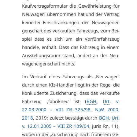
Kauf­ver­trags­for­mu­lar die ‚Ge­währ­leis­tung für
Neu­wa­gen‘ über­nom­men hat und der Ver­trag
kei­ner­lei Ein­schrän­kun­gen der Neu­wa­gen­ei­
gen­schaft des ver­kauf­ten Fahr­zeugs, zum Bei­
spiel dass es sich um ein Vor­führ­fahr­zeug
han­de­le, ent­hält. Dass das Fahr­zeug in ei­nem
Aus­stel­lungs­raum stand, än­dert an der Neu­
wa­gen­ei­gen­schaft nichts.
Im Ver­kauf ei­nes Fahr­zeugs als ‚Neu­wa­gen‘
durch ei­nen Kfz-Händ­ler liegt in der Re­gel die
kon­klu­den­te Zu­si­che­rung, dass das ver­kauf­te
Fahr­zeug ‚fa­brik­neu‘ ist (
BGH
,
Urt
. v.
22.03.2000 –
VI­II ZR 325/98
,
NJW 2000,
2018
, 2019; zu­letzt be­stä­tigt durch
BGH
,
Urt
.
v. 12.01.2005 –
VI­II ZR 109/04
, ju­ris
Rn
. 11),
wo­bei in der ‚Zu­si­che­rung‘ nach frü­he­rem Ge­