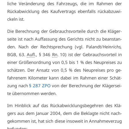
li­che Ver­än­de­rung des Fahr­zeugs, die im Rah­men der
Rück­ab­wick­lung des Kauf­ver­trags eben­falls rück­ab­zu­wi­
ckeln ist.
Die Be­rech­nung der Ge­brauchs­vor­tei­le durch die Klä­ger­
sei­te ist nach Auf­fas­sung des Ge­richts nicht zu be­an­stan­
den. Nach der Recht­spre­chung (vgl. Pa­landt/​
Hein­richs,
BGB, 63.
Aufl
., § 346
Rn
. 10) ist der Ge­brauchs­vor­teil in
ei­ner Grö­ßen­ord­nung von 0,5 bis 1 % des Neu­prei­ses zu
schät­zen. Der An­satz von 0,5 % des Neu­prei­ses pro ge­
fah­re­nem Ki­lo­me­ter kann da­bei im Rah­men ei­ner Schät­
zung nach
§ 287 ZPO
von der Be­rech­nung der Klä­ger­sei­
te über­nom­men wer­den.
Im Hin­blick auf das Rück­ab­wick­lungs­be­geh­ren des Klä­
gers aus dem Ja­nu­ar 2004, dem die Be­klag­te nicht nach­
ge­kom­men ist, hat sich die­se in­so­weit in An­nah­me­ver­zug
be­fun­den; …