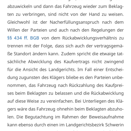
ab­zu­wi­ckeln und dann das Fahr­zeug wie­der zum Be­klag­
ten zu ver­brin­gen, sind nicht von der Hand zu wei­sen.
Gleich­wohl ist der Nach­er­fül­lungs­an­spruch nach dem
Wil­len der Par­tei­en und auch nach den Re­ge­lun­gen der
§§ 434 ff. BGB
von dem Rück­ab­wick­lungs­ver­hält­nis zu
tren­nen mit der Fol­ge, dass sich auch der ver­trags­ge­mä­
ße Stand­ort än­dern kann. Zu­dem spricht die et­wai­ge tat­
säch­li­che Ab­wick­lung des Kauf­ver­trags nicht zwin­gend
für die An­sicht des Land­ge­richts. Im Fall ei­ner Ent­schei­
dung zu­guns­ten des Klä­gers blie­be es den Par­tei­en un­be­
nom­men, das Fahr­zeug nach Rück­zah­lung des Kauf­prei­
ses beim Be­klag­ten zu be­las­sen und die Rück­ab­wick­lung
auf die­se Wei­se zu ver­ein­fa­chen. Bei Un­ter­lie­gen des Klä­
gers wä­re das Fahr­zeug oh­ne­hin beim Be­klag­ten ab­zu­ho­
len. Die Be­gut­ach­tung im Rah­men der Be­weis­auf­nah­me
kann eben­so durch ei­nen im Land­ge­richts­be­zirk Schwe­rin