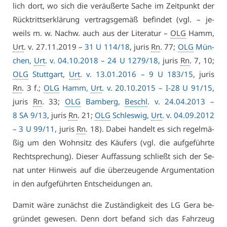
lich dort, wo sich die ver­äu­ßer­te Sa­che im Zeit­punkt der
Rück­tritts­er­klä­rung ver­trags­ge­mäß be­fin­det (vgl. – je­
weils m. w. Nachw. auch aus der Li­te­ra­tur –
OLG
Hamm,
Urt
. v. 27.11.2019 –
31 U 114/18
, ju­ris
Rn
. 77;
OLG
Mün­
chen,
Urt
. v. 04.10.2018 – 24 U 1279/18
, ju­ris
Rn
. 7, 10;
OLG
Stutt­gart,
Urt
. v. 13.01.2016 – 9 U 183/15
, ju­ris
Rn
. 3 f.;
OLG
Hamm,
Urt
. v. 20.10.2015 –
I-28 U 91/15
,
ju­ris
Rn
. 33;
OLG
Bam­berg,
Beschl
. v. 24.04.2013 –
8 SA 9/13
, ju­ris
Rn
. 21;
OLG
Schles­wig,
Urt
. v. 04.09.2012
– 3 U 99/11
, ju­ris
Rn
. 18). Da­bei han­delt es sich re­gel­mä­
ßig um den Wohn­sitz des Käu­fers (vgl. die auf­ge­führ­te
Recht­spre­chung). Die­ser Auf­fas­sung schließt sich der Se­
nat un­ter Hin­weis auf die über­zeu­gen­de Ar­gu­men­ta­ti­on
in den auf­ge­führ­ten Ent­schei­dun­gen an.
Da­mit wä­re zu­nächst die Zu­stän­dig­keit des LG Ge­ra be­
grün­det ge­we­sen. Denn dort be­fand sich das Fahr­zeug