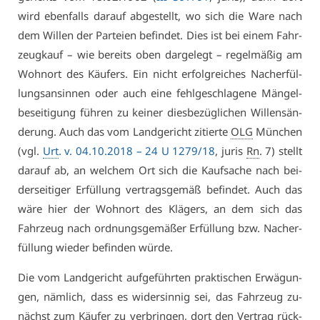
wird eben­falls dar­auf ab­ge­stellt, wo sich die Wa­re nach
dem Wil­len der Par­tei­en be­fin­det. Dies ist bei ei­nem Fahr­
zeug­kauf – wie be­reits oben dar­ge­legt – re­gel­mä­ßig am
Wohn­ort des Käu­fers. Ein nicht er­folg­rei­ches Nach­er­fül­
lungs­an­sin­nen oder auch ei­ne fehl­ge­schla­ge­ne Män­gel­
be­sei­ti­gung füh­ren zu kei­ner dies­be­züg­li­chen Wil­lens­än­
de­rung. Auch das vom Land­ge­richt zi­tier­te
OLG
Mün­chen
(vgl.
Urt
. v. 04.10.2018 – 24 U 1279/18
, ju­ris
Rn
. 7) stellt
dar­auf ab, an wel­chem Ort sich die Kauf­sa­che nach bei­
der­sei­ti­ger Er­fül­lung ver­trags­ge­mäß be­fin­det. Auch das
wä­re hier der Wohn­ort des Klä­gers, an dem sich das
Fahr­zeug nach ord­nungs­ge­mä­ßer Er­fül­lung bzw. Nach­er­
fül­lung wie­der be­fin­den wür­de.
Die vom Land­ge­richt auf­ge­führ­ten prak­ti­schen Er­wä­gun­
gen, näm­lich, dass es wi­der­sin­nig sei, das Fahr­zeug zu­
nächst zum Käu­fer zu ver­brin­gen, dort den Ver­trag rück­