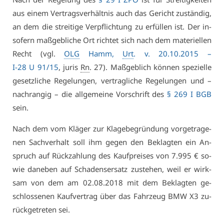
aus ei­nem Ver­trags­ver­hält­nis auch das Ge­richt zu­stän­dig,
an dem die strei­ti­ge Ver­pflich­tung zu er­fül­len ist. Der in­
so­fern maß­geb­li­che Ort rich­tet sich nach dem ma­te­ri­el­len
Recht (vgl.
OLG
Hamm,
Urt
. v. 20.10.2015 –
I-28 U 91/15
, ju­ris
Rn
. 27). Maß­geb­lich kön­nen spe­zi­el­le
ge­setz­li­che Re­ge­lun­gen, ver­trag­li­che Re­ge­lun­gen und –
nach­ran­gig – die all­ge­mei­ne Vor­schrift des
§ 269 I BGB
sein.
Nach dem vom Klä­ger zur Kla­ge­be­grün­dung vor­ge­tra­ge­
nen Sach­ver­halt soll ihm ge­gen den Be­klag­ten ein An­
spruch auf Rück­zah­lung des Kauf­prei­ses von 7.995 € so­
wie da­ne­ben auf Scha­dens­er­satz zu­ste­hen, weil er wirk­
sam von dem am 02.08.2018 mit dem Be­klag­ten ge­
schlos­se­nen Kauf­ver­trag über das Fahr­zeug BMW X3 zu­
rück­ge­tre­ten sei.