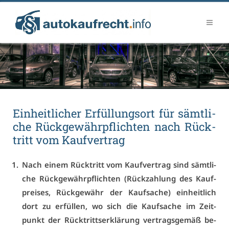
Ein­heit­li­cher Er­fül­lungs­ort für sämt­li­
che Rück­ge­währ­pflich­ten nach Rück­
tritt vom Kauf­ver­trag
Nach ei­nem Rück­tritt vom Kauf­ver­trag sind sämt­li­
che Rück­ge­währ­pflich­ten (Rück­zah­lung des Kauf­
prei­ses, Rück­ge­währ der Kauf­sa­che) ein­heit­lich
dort zu er­fül­len, wo sich die Kauf­sa­che im Zeit­
punkt der Rück­tritts­er­klä­rung ver­trags­ge­mäß be­