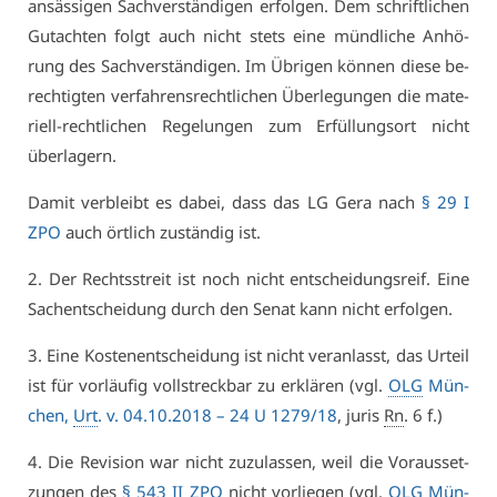
an­säs­si­gen Sach­ver­stän­di­gen er­fol­gen. Dem schrift­li­chen
Gut­ach­ten folgt auch nicht stets ei­ne münd­li­che An­hö­
rung des Sach­ver­stän­di­gen. Im Üb­ri­gen kön­nen die­se be­
rech­tig­ten ver­fah­rens­recht­li­chen Über­le­gun­gen die ma­te­
ri­ell-recht­li­chen Re­ge­lun­gen zum Er­fül­lungs­ort nicht
über­la­gern.
Da­mit ver­bleibt es da­bei, dass das LG Ge­ra nach
§ 29 I
ZPO
auch ört­lich zu­stän­dig ist.
2. Der Rechts­streit ist noch nicht ent­schei­dungs­reif. Ei­ne
Sach­ent­schei­dung durch den Se­nat kann nicht er­fol­gen.
3. Ei­ne Kos­ten­ent­schei­dung ist nicht ver­an­lasst, das Ur­teil
ist für vor­läu­fig voll­streck­bar zu er­klä­ren (vgl.
OLG
Mün­
chen,
Urt
. v. 04.10.2018 – 24 U 1279/18
, ju­ris
Rn
. 6 f.)
4. Die Re­vi­si­on war nicht zu­zu­las­sen, weil die Vor­aus­set­
zun­gen des
§ 543 II ZPO
nicht vor­lie­gen (vgl.
OLG
Mün­