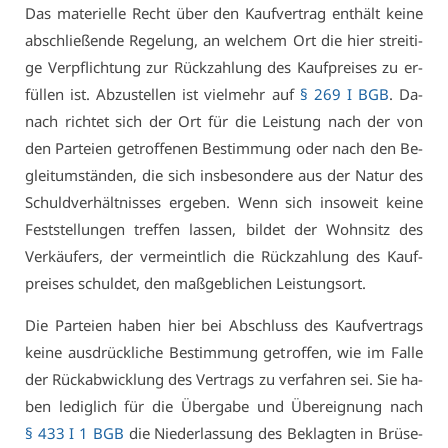
Das ma­te­ri­el­le Recht über den Kauf­ver­trag ent­hält kei­ne
ab­schlie­ßen­de Re­ge­lung, an wel­chem Ort die hier strei­ti­
ge Ver­pflich­tung zur Rück­zah­lung des Kauf­prei­ses zu er­
fül­len ist. Ab­zu­stel­len ist viel­mehr auf
§ 269 I BGB
. Da­
nach rich­tet sich der Ort für die Leis­tung nach der von
den Par­tei­en ge­trof­fe­nen Be­stim­mung oder nach den Be­
gleit­um­stän­den, die sich ins­be­son­de­re aus der Na­tur des
Schuld­ver­hält­nis­ses er­ge­ben. Wenn sich in­so­weit kei­ne
Fest­stel­lun­gen tref­fen las­sen, bil­det der Wohn­sitz des
Ver­käu­fers, der ver­meint­lich die Rück­zah­lung des Kauf­
prei­ses schul­det, den maß­geb­li­chen Leis­tungs­ort.
Die Par­tei­en ha­ben hier bei Ab­schluss des Kauf­ver­trags
kei­ne aus­drück­li­che Be­stim­mung ge­trof­fen, wie im Fal­le
der Rück­ab­wick­lung des Ver­trags zu ver­fah­ren sei. Sie ha­
ben le­dig­lich für die Über­ga­be und Über­eig­nung nach
§ 433 I 1 BGB
die Nie­der­las­sung des Be­klag­ten in Brü­se­