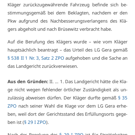
Klä­ger zu­rück­zu­ge­wäh­ren­de Fahr­zeug be­fin­de sich be­
stim­mungs­ge­mäß bei dem Be­klag­ten, nach­dem er den
Pkw auf­grund des Nach­bes­se­rungs­ver­lan­gens des Klä­
gers ab­ge­holt und nach Brü­se­witz ver­bracht ha­be.
Auf die Be­ru­fung des Klä­gers wur­de – wie vom Klä­ger
haupt­säch­lich be­an­tragt – das Ur­teil des LG Ge­ra ge­mäß
§ 538 II 1 Nr. 3, Satz 2 ZPO
auf­ge­ho­ben und die Sa­che an
das Land­ge­richt zu­rück­ver­wie­sen.
Aus den Grün­den:
II. … 1. Das Land­ge­richt hät­te die Kla­
ge nicht we­gen feh­len­der ört­li­cher Zu­stän­dig­keit als un­
zu­läs­sig ab­wei­sen dür­fen. Der Klä­ger durf­te ge­mäß
§ 35
ZPO
nach sei­ner Wahl die Kla­ge vor dem LG Ge­ra er­he­
ben, weil dort der Ge­richts­stand des Er­fül­lungs­orts ge­ge­
ben ist (
§ 29 I ZPO
).
Nach der Re­ge­lung des
§ 29 I ZPO
ist für Strei­tig­kei­ten