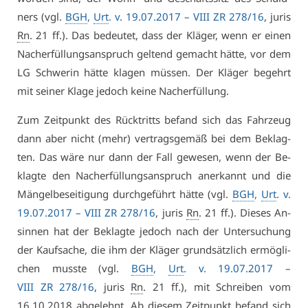
ners (vgl.
BGH
,
Urt
. v. 19.07.2017 –
VI­II ZR 278/16
, ju­ris
Rn
. 21 ff.). Das be­deu­tet, dass der Klä­ger, wenn er ei­nen
Nach­er­fül­lungs­an­spruch gel­tend ge­macht hät­te, vor dem
LG Schwe­rin hät­te kla­gen müs­sen. Der Klä­ger be­gehrt
mit sei­ner Kla­ge je­doch kei­ne Nach­er­fül­lung.
Zum Zeit­punkt des Rück­tritts be­fand sich das Fahr­zeug
dann aber nicht (mehr) ver­trags­ge­mäß bei dem Be­klag­
ten. Das wä­re nur dann der Fall ge­we­sen, wenn der Be­
klag­te den Nach­er­fül­lungs­an­spruch an­er­kannt und die
Män­gel­be­sei­ti­gung durch­ge­führt hät­te (vgl.
BGH
,
Urt
. v.
19.07.2017 –
VI­II ZR 278/16
, ju­ris
Rn
. 21 ff.). Die­ses An­
sin­nen hat der Be­klag­te je­doch nach der Un­ter­su­chung
der Kauf­sa­che, die ihm der Klä­ger grund­sätz­lich er­mög­li­
chen muss­te (vgl.
BGH
,
Urt
. v. 19.07.2017 –
VI­II ZR 278/16
, ju­ris
Rn
. 21 ff.), mit Schrei­ben vom
16.10.2018 ab­ge­lehnt. Ab die­sem Zeit­punkt be­fand sich