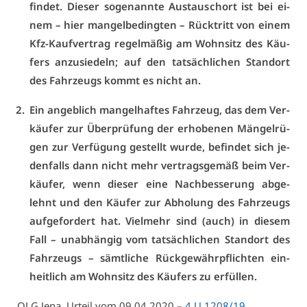
fin­det. Die­ser so­ge­nann­te Aus­tauschort ist bei ei­
nem – hier man­gel­be­ding­ten – Rück­tritt von ei­nem
Kfz-Kauf­ver­trag re­gel­mä­ßig am Wohn­sitz des Käu­
fers an­zu­sie­deln; auf den tat­säch­li­chen Stand­ort
des Fahr­zeugs kommt es nicht an.
Ein an­geb­lich man­gel­haf­tes Fahr­zeug, das dem Ver­
käu­fer zur Über­prü­fung der er­ho­be­nen Män­gel­rü­
gen zur Ver­fü­gung ge­stellt wur­de, be­fin­det sich je­
den­falls dann nicht mehr ver­trags­ge­mäß beim Ver­
käu­fer, wenn die­ser ei­ne Nach­bes­se­rung ab­ge­
lehnt und den Käu­fer zur Ab­ho­lung des Fahr­zeugs
auf­ge­for­dert hat. Viel­mehr sind (auch) in die­sem
Fall – un­ab­hän­gig vom tat­säch­li­chen Stand­ort des
Fahr­zeugs – sämt­li­che Rück­ge­währ­pflich­ten ein­
heit­lich am Wohn­sitz des Käu­fers zu er­fül­len.
OLG
Je­na, Ur­teil vom 09.04.2020 –
4 U 1208/19