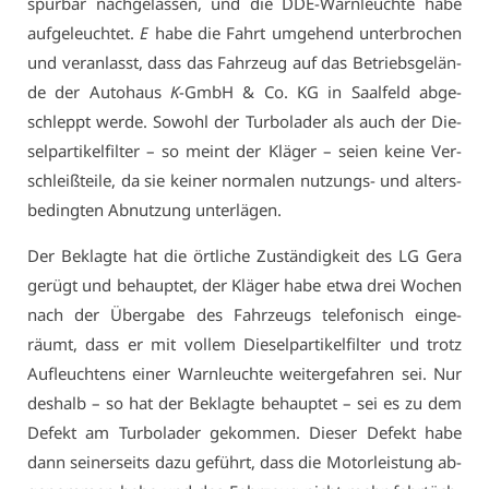
spür­bar nach­ge­las­sen, und die DDE-Warn­leuch­te ha­be
auf­ge­leuch­tet.
E
ha­be die Fahrt um­ge­hend un­ter­bro­chen
und ver­an­lasst, dass das Fahr­zeug auf das Be­triebs­ge­län­
de der Au­to­haus
K
-GmbH & Co. KG in Saal­feld ab­ge­
schleppt wer­de. So­wohl der Tur­bo­la­der als auch der Die­
sel­par­ti­kel­fil­ter – so meint der Klä­ger – sei­en kei­ne Ver­
schleiß­tei­le, da sie kei­ner nor­ma­len nut­zungs- und al­ters­
be­ding­ten Ab­nut­zung un­ter­lä­gen.
Der Be­klag­te hat die ört­li­che Zu­stän­dig­keit des LG Ge­ra
ge­rügt und be­haup­tet, der Klä­ger ha­be et­wa drei Wo­chen
nach der Über­ga­be des Fahr­zeugs te­le­fo­nisch ein­ge­
räumt, dass er mit vol­lem Die­sel­par­ti­kel­fil­ter und trotz
Auf­leuch­tens ei­ner Warn­leuch­te wei­ter­ge­fah­ren sei. Nur
des­halb – so hat der Be­klag­te be­haup­tet – sei es zu dem
De­fekt am Tur­bo­la­der ge­kom­men. Die­ser De­fekt ha­be
dann sei­ner­seits da­zu ge­führt, dass die Mo­tor­leis­tung ab­