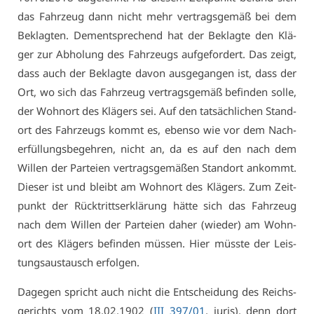
das Fahr­zeug dann nicht mehr ver­trags­ge­mäß bei dem
Be­klag­ten. Dem­entspre­chend hat der Be­klag­te den Klä­
ger zur Ab­ho­lung des Fahr­zeugs auf­ge­for­dert. Das zeigt,
dass auch der Be­klag­te da­von aus­ge­gan­gen ist, dass der
Ort, wo sich das Fahr­zeug ver­trags­ge­mäß be­fin­den sol­le,
der Wohn­ort des Klä­gers sei. Auf den tat­säch­li­chen Stand­
ort des Fahr­zeugs kommt es, eben­so wie vor dem Nach­
er­fül­lungs­be­geh­ren, nicht an, da es auf den nach dem
Wil­len der Par­tei­en ver­trags­ge­mä­ßen Stand­ort an­kommt.
Die­ser ist und bleibt am Wohn­ort des Klä­gers. Zum Zeit­
punkt der Rück­tritts­er­klä­rung hät­te sich das Fahr­zeug
nach dem Wil­len der Par­tei­en da­her (wie­der) am Wohn­
ort des Klä­gers be­fin­den müs­sen. Hier müss­te der Leis­
tungs­aus­tausch er­fol­gen.
Da­ge­gen spricht auch nicht die Ent­schei­dung des Reichs­
ge­richts vom 18.02.1902 (
III 397/01
, ju­ris), denn dort