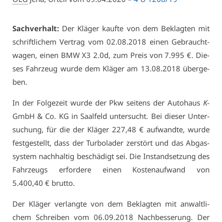
Sach­ver­halt:
Der Klä­ger kauf­te von dem Be­klag­ten mit
schrift­li­chem Ver­trag vom 02.08.2018 ei­nen Ge­braucht­
wa­gen, ei­nen BMW X3 2.0d, zum Preis von 7.995 €. Die­
ses Fahr­zeug wur­de dem Klä­ger am 13.08.2018 über­ge­
ben.
In der Fol­ge­zeit wur­de der Pkw sei­tens der Au­to­haus
K
-
GmbH & Co. KG in Saal­feld un­ter­sucht. Bei die­ser Un­ter­
su­chung, für die der Klä­ger 227,48 € auf­wand­te, wur­de
fest­ge­stellt, dass der Tur­bo­la­der zer­stört und das Ab­gas­
sys­tem nach­hal­tig be­schä­digt sei. Die In­stand­set­zung des
Fahr­zeugs er­for­de­re ei­nen Kos­ten­auf­wand von
5.400,40 € brut­to.
Der Klä­ger ver­lang­te von dem Be­klag­ten mit an­walt­li­
chem Schrei­ben vom 06.09.2018 Nach­bes­se­rung. Der