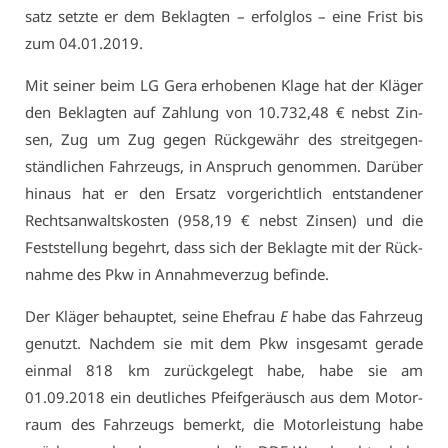
satz setz­te er dem Be­klag­ten – er­folg­los – ei­ne Frist bis
zum 04.01.2019.
Mit sei­ner beim LG Ge­ra er­ho­be­nen Kla­ge hat der Klä­ger
den Be­klag­ten auf Zah­lung von 10.732,48 € nebst Zin­
sen, Zug um Zug ge­gen Rück­ge­währ des streit­ge­gen­
ständ­li­chen Fahr­zeugs, in An­spruch ge­nom­men. Dar­über
hin­aus hat er den Er­satz vor­ge­richt­lich ent­stan­de­ner
Rechts­an­walts­kos­ten (958,19 € nebst Zin­sen) und die
Fest­stel­lung be­gehrt, dass sich der Be­klag­te mit der Rück­
nah­me des Pkw in An­nah­me­ver­zug be­fin­de.
Der Klä­ger be­haup­tet, sei­ne Ehe­frau
E
ha­be das Fahr­zeug
ge­nutzt. Nach­dem sie mit dem Pkw ins­ge­samt ge­ra­de
ein­mal 818 km zu­rück­ge­legt ha­be, ha­be sie am
01.09.2018 ein deut­li­ches Pfeif­ge­räusch aus dem Mo­tor­
raum des Fahr­zeugs be­merkt, die Mo­tor­leis­tung ha­be