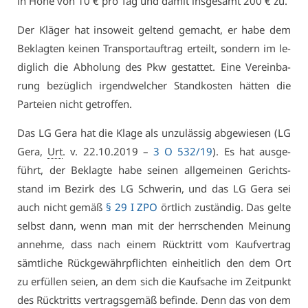
in Hö­he von 10 € pro Tag und da­mit ins­ge­samt 200 € zu.
Der Klä­ger hat in­so­weit gel­tend ge­macht, er ha­be dem
Be­klag­ten kei­nen Trans­port­auf­trag er­teilt, son­dern im le­
dig­lich die Ab­ho­lung des Pkw ge­stat­tet. Ei­ne Ver­ein­ba­
rung be­züg­lich ir­gend­wel­cher Stand­kos­ten hät­ten die
Par­tei­en nicht ge­trof­fen.
Das LG Ge­ra hat die Kla­ge als un­zu­läs­sig ab­ge­wie­sen (LG
Ge­ra,
Urt
. v. 22.10.2019 –
3 O 532/19
). Es hat aus­ge­
führt, der Be­klag­te ha­be sei­nen all­ge­mei­nen Ge­richts­
stand im Be­zirk des LG Schwe­rin, und das LG Ge­ra sei
auch nicht ge­mäß
§ 29 I ZPO
ört­lich zu­stän­dig. Das gel­te
selbst dann, wenn man mit der herr­schen­den Mei­nung
an­neh­me, dass nach ei­nem Rück­tritt vom Kauf­ver­trag
sämt­li­che Rück­ge­währ­pflich­ten ein­heit­lich den dem Ort
zu er­fül­len sei­en, an dem sich die Kauf­sa­che im Zeit­punkt
des Rück­tritts ver­trags­ge­mäß be­fin­de. Denn das von dem