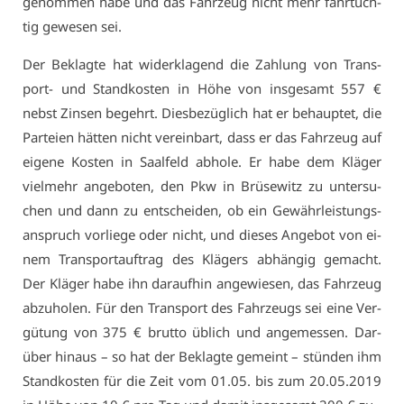
ge­nom­men ha­be und das Fahr­zeug nicht mehr fahr­tüch­
tig ge­we­sen sei.
Der Be­klag­te hat wi­der­kla­gend die Zah­lung von Trans­
port- und Stand­kos­ten in Hö­he von ins­ge­samt 557 €
nebst Zin­sen be­gehrt. Dies­be­züg­lich hat er be­haup­tet, die
Par­tei­en hät­ten nicht ver­ein­bart, dass er das Fahr­zeug auf
ei­ge­ne Kos­ten in Saal­feld ab­ho­le. Er ha­be dem Klä­ger
viel­mehr an­ge­bo­ten, den Pkw in Brü­se­witz zu un­ter­su­
chen und dann zu ent­schei­den, ob ein Ge­währ­leis­tungs­
an­spruch vor­lie­ge oder nicht, und die­ses An­ge­bot von ei­
nem Trans­port­auf­trag des Klä­gers ab­hän­gig ge­macht.
Der Klä­ger ha­be ihn dar­auf­hin an­ge­wie­sen, das Fahr­zeug
ab­zu­ho­len. Für den Trans­port des Fahr­zeugs sei ei­ne Ver­
gü­tung von 375 € brut­to üb­lich und an­ge­mes­sen. Dar­
über hin­aus – so hat der Be­klag­te ge­meint – stün­den ihm
Stand­kos­ten für die Zeit vom 01.05. bis zum 20.05.2019