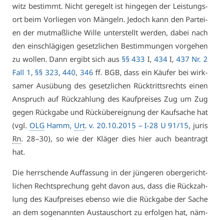
witz be­stimmt. Nicht ge­re­gelt ist hin­ge­gen der Leis­tungs­
ort beim Vor­lie­gen von Män­geln. Je­doch kann den Par­tei­
en der mut­maß­li­che Wil­le un­ter­stellt wer­den, da­bei nach
den ein­schlä­gi­gen ge­setz­li­chen Be­stim­mun­gen vor­ge­hen
zu wol­len. Dann er­gibt sich aus
§§ 433
I,
434
I,
437 Nr. 2
Fall 1
,
§§ 323
,
440
,
346
ff. BGB, dass ein Käu­fer bei wirk­
sa­mer Aus­übung des ge­setz­li­chen Rück­tritts­rechts ei­nen
An­spruch auf Rück­zah­lung des Kauf­prei­ses Zug um Zug
ge­gen Rück­ga­be und Rück­über­eig­nung der Kauf­sa­che hat
(vgl.
OLG
Hamm,
Urt
. v. 20.10.2015 –
I-28 U 91/15
, ju­ris
Rn
. 28–30), so wie der Klä­ger dies hier auch be­an­tragt
hat.
Die herr­schen­de Auf­fas­sung in der jün­ge­ren ober­ge­richt­
li­chen Recht­spre­chung geht da­von aus, dass die Rück­zah­
lung des Kauf­prei­ses eben­so wie die Rück­ga­be der Sa­che
an dem so­ge­nann­ten Aus­tauschort zu er­fol­gen hat, näm­