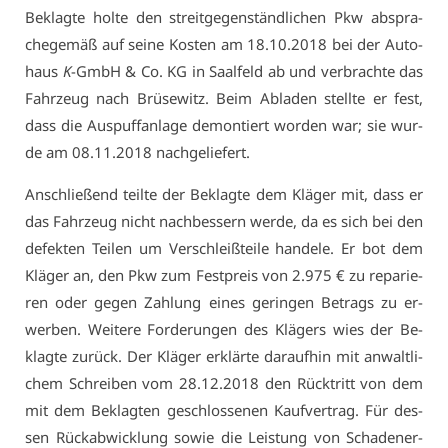
Be­klag­te hol­te den streit­ge­gen­ständ­li­chen Pkw ab­spra­
che­ge­mäß auf sei­ne Kos­ten am 18.10.2018 bei der Au­to­
haus
K
-GmbH & Co. KG in Saal­feld ab und ver­brach­te das
Fahr­zeug nach Brü­se­witz. Beim Ab­la­den stell­te er fest,
dass die Aus­puff­an­la­ge de­mon­tiert wor­den war; sie wur­
de am 08.11.2018 nach­ge­lie­fert.
An­schlie­ßend teil­te der Be­klag­te dem Klä­ger mit, dass er
das Fahr­zeug nicht nach­bes­sern wer­de, da es sich bei den
de­fek­ten Tei­len um Ver­schleiß­tei­le han­de­le. Er bot dem
Klä­ger an, den Pkw zum Fest­preis von 2.975 € zu re­pa­rie­
ren oder ge­gen Zah­lung ei­nes ge­rin­gen Be­trags zu er­
wer­ben. Wei­te­re For­de­run­gen des Klä­gers wies der Be­
klag­te zu­rück. Der Klä­ger er­klär­te dar­auf­hin mit an­walt­li­
chem Schrei­ben vom 28.12.2018 den Rück­tritt von dem
mit dem Be­klag­ten ge­schlos­se­nen Kauf­ver­trag. Für des­
sen Rück­ab­wick­lung so­wie die Leis­tung von Scha­den­er­