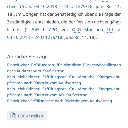
chen,
Urt
. v. 04.10.2018 – 24 U 1279/18
, ju­ris
Rn
. 14,
18). Im Üb­ri­gen hat der Se­nat le­dig­lich über die Fra­ge der
Zu­stän­dig­keit ent­schie­den, die der Re­vi­si­on nicht zu­gäng­
lich ist (
§ 545 II ZPO
; vgl.
OLG
Mün­chen,
Urt
. v.
04.10.2018 – 24 U 1279/18
, ju­ris
Rn
. 14, 18).
Ähn­li­che Bei­trä­ge
Ein­heit­li­cher Er­fül­lungs­ort für sämt­li­che Rück­ge­währ­pflich­ten
nach Rück­tritt vom Kauf­ver­trag
Kein ein­heit­li­cher Er­fül­lungs­ort für sämt­li­che Rück­ge­währ­
pflich­ten nach Rück­tritt vom Kauf­ver­trag
Kein ein­heit­li­cher Er­fül­lungs­ort für sämt­li­che Rück­ge­währ­
pflich­ten nach Rück­tritt vom Kfz-Kauf­ver­trag
Ein­heit­li­cher Er­fül­lungs­ort nach Rück­tritt vom Kauf­ver­trag
PDF er­stel­len