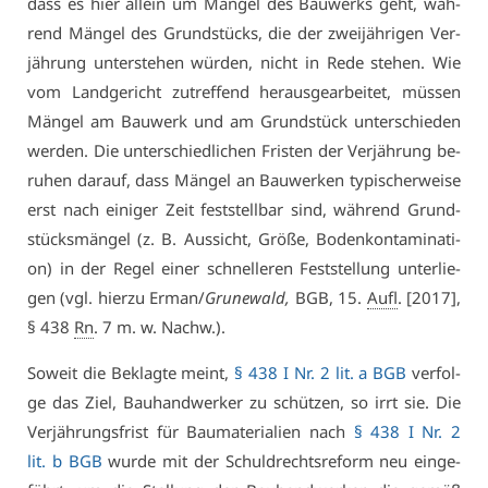
dass es hier al­lein um Män­gel des Bau­werks geht, wäh­
rend Män­gel des Grund­stücks, die der zwei­jäh­ri­gen Ver­
jäh­rung un­ter­ste­hen wür­den, nicht in Re­de ste­hen. Wie
vom Land­ge­richt zu­tref­fend her­aus­ge­ar­bei­tet, müs­sen
Män­gel am Bau­werk und am Grund­stück un­ter­schie­den
wer­den. Die un­ter­schied­li­chen Fris­ten der Ver­jäh­rung be­
ru­hen dar­auf, dass Män­gel an Bau­wer­ken ty­pi­scher­wei­se
erst nach ei­ni­ger Zeit fest­stell­bar sind, wäh­rend Grund­
stücks­män­gel (z. B. Aus­sicht, Grö­ße, Bo­den­kon­ta­mi­na­ti­
on) in der Re­gel ei­ner schnel­le­ren Fest­stel­lung un­ter­lie­
gen (vgl. hier­zu Er­man/
Gru­ne­wald,
BGB, 15.
Aufl
. [2017],
§ 438
Rn
. 7 m. w. Nachw.).
So­weit die Be­klag­te meint,
§ 438 I Nr. 2 lit. a BGB
ver­fol­
ge das Ziel, Bau­hand­wer­ker zu schüt­zen, so irrt sie. Die
Ver­jäh­rungs­frist für Bau­ma­te­ria­li­en nach
§ 438 I Nr. 2
lit. b BGB
wur­de mit der Schuld­rechts­re­form neu ein­ge­