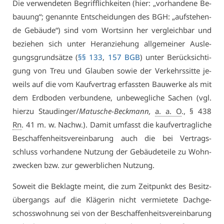
Die ver­wen­de­ten Be­griff­lich­kei­ten (hier: „vor­han­de­ne Be­
bau­ung“; ge­nann­te Ent­schei­dun­gen des BGH: „auf­ste­hen­
de Ge­bäu­de“) sind vom Wort­sinn her ver­gleich­bar und
be­zie­hen sich un­ter Her­an­zie­hung all­ge­mei­ner Aus­le­
gungs­grund­sät­ze (
§§ 133
,
157 BGB
) un­ter Be­rück­sich­ti­
gung von Treu und Glau­ben so­wie der Ver­kehrs­sit­te je­
weils auf die vom Kauf­ver­trag er­fass­ten Bau­wer­ke als mit
dem Erd­bo­den ver­bun­de­ne, un­be­weg­li­che Sa­chen (vgl.
hier­zu Stau­din­ger/
Ma­tu­sche-Beck­mann,
a. a. O
., § 438
Rn
. 41 m. w. Nachw.). Da­mit um­fasst die kauf­ver­trag­li­che
Be­schaf­fen­heits­ver­ein­ba­rung auch die bei Ver­trags­
schluss vor­han­de­ne Nut­zung der Ge­bäu­de­tei­le zu Wohn­
zwe­cken bzw. zur ge­werb­li­chen Nut­zung.
So­weit die Be­klag­te meint, die zum Zeit­punkt des Be­sitz­
über­gangs auf die Klä­ge­rin nicht ver­mie­te­te Dach­ge­
schoss­woh­nung sei von der Be­schaf­fen­heits­ver­ein­ba­rung