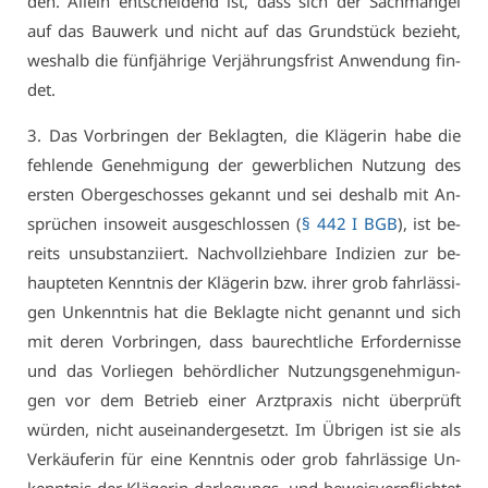
den. Al­lein ent­schei­dend ist, dass sich der Sach­man­gel
auf das Bau­werk und nicht auf das Grund­stück be­zieht,
wes­halb die fünf­jäh­ri­ge Ver­jäh­rungs­frist An­wen­dung fin­
det.
3. Das Vor­brin­gen der Be­klag­ten, die Klä­ge­rin ha­be die
feh­len­de Ge­neh­mi­gung der ge­werb­li­chen Nut­zung des
ers­ten Ober­ge­schos­ses ge­kannt und sei des­halb mit An­
sprü­chen in­so­weit aus­ge­schlos­sen (
§ 442 I BGB
), ist be­
reits un­sub­stan­zi­iert. Nach­voll­zieh­ba­re In­di­zi­en zur be­
haup­te­ten Kennt­nis der Klä­ge­rin bzw. ih­rer grob fahr­läs­si­
gen Un­kennt­nis hat die Be­klag­te nicht ge­nannt und sich
mit de­ren Vor­brin­gen, dass bau­recht­li­che Er­for­der­nis­se
und das Vor­lie­gen be­hörd­li­cher Nut­zungs­ge­neh­mi­gun­
gen vor dem Be­trieb ei­ner Arzt­pra­xis nicht über­prüft
wür­den, nicht aus­ein­an­der­ge­setzt. Im Üb­ri­gen ist sie als
Ver­käu­fe­rin für ei­ne Kennt­nis oder grob fahr­läs­si­ge Un­