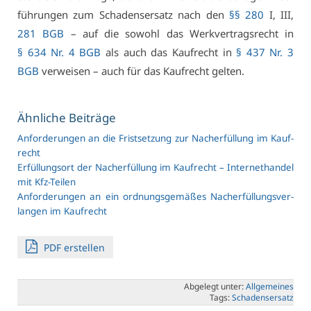
füh­run­gen zum Scha­dens­er­satz nach den
§§ 280
I, III,
281 BGB
– auf die so­wohl das Werk­ver­trags­recht in
§ 634 Nr. 4 BGB
als auch das Kauf­recht in
§ 437 Nr. 3
BGB
ver­wei­sen – auch für das Kauf­recht gel­ten.
Ähn­li­che Bei­trä­ge
An­for­de­run­gen an die Frist­set­zung zur Nach­er­fül­lung im Kauf­
recht
Er­fül­lungs­ort der Nach­er­fül­lung im Kauf­recht – In­ter­net­han­del
mit Kfz-Tei­len
An­for­de­run­gen an ein ord­nungs­ge­mä­ßes Nach­er­fül­lungs­ver­
lan­gen im Kauf­recht
PDF er­stel­len
Ab­ge­legt un­ter:
All­ge­mei­nes
Tags:
Scha­dens­er­satz