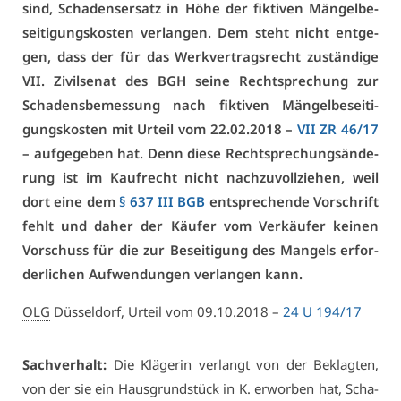
sind, Scha­dens­er­satz in Hö­he der fik­ti­ven Män­gel­be­
sei­ti­gungs­kos­ten ver­lan­gen. Dem steht nicht ent­ge­
gen, dass der für das Werk­ver­trags­recht zu­stän­di­ge
VII. Zi­vil­se­nat des
BGH
sei­ne Recht­spre­chung zur
Scha­dens­be­mes­sung nach fik­ti­ven Män­gel­be­sei­ti­
gungs­kos­ten mit Ur­teil vom 22.02.2018 –
VII ZR 46/17
– auf­ge­ge­ben hat. Denn die­se Recht­spre­chungs­än­de­
rung ist im Kauf­recht nicht nach­zu­voll­zie­hen, weil
dort ei­ne dem
§ 637 III BGB
ent­spre­chen­de Vor­schrift
fehlt und da­her der Käu­fer vom Ver­käu­fer kei­nen
Vor­schuss für die zur Be­sei­ti­gung des Man­gels er­for­
der­li­chen Auf­wen­dun­gen ver­lan­gen kann.
OLG
Düs­sel­dorf, Ur­teil vom 09.10.2018 –
24 U 194/17
Sach­ver­halt:
Die Klä­ge­rin ver­langt von der Be­klag­ten,
von der sie ein Haus­grund­stück in K. er­wor­ben hat, Scha­