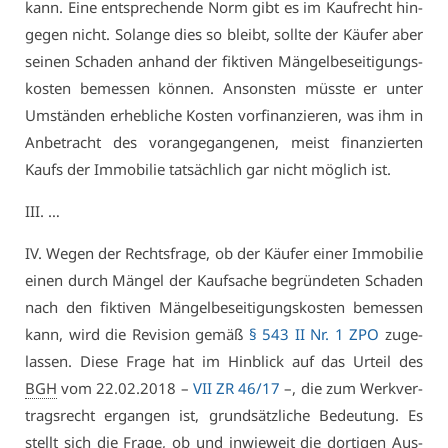
kann. Ei­ne ent­spre­chen­de Norm gibt es im Kauf­recht hin­
ge­gen nicht. So­lan­ge dies so bleibt, soll­te der Käu­fer aber
sei­nen Scha­den an­hand der fik­ti­ven Män­gel­be­sei­ti­gungs­
kos­ten be­mes­sen kön­nen. An­sons­ten müss­te er un­ter
Um­stän­den er­heb­li­che Kos­ten vor­fi­nan­zie­ren, was ihm in
An­be­tracht des vor­an­ge­gan­ge­nen, meist fi­nan­zier­ten
Kaufs der Im­mo­bi­lie tat­säch­lich gar nicht mög­lich ist.
III. …
IV. We­gen der Rechts­fra­ge, ob der Käu­fer ei­ner Im­mo­bi­lie
ei­nen durch Män­gel der Kauf­sa­che be­grün­de­ten Scha­den
nach den fik­ti­ven Män­gel­be­sei­ti­gungs­kos­ten be­mes­sen
kann, wird die Re­vi­si­on ge­mäß
§ 543 II Nr. 1 ZPO
zu­ge­
las­sen. Die­se Fra­ge hat im Hin­blick auf das Ur­teil des
BGH
vom 22.02.2018 –
VII ZR 46/17
–, die zum Werk­ver­
trags­recht er­gan­gen ist, grund­sätz­li­che Be­deu­tung. Es
stellt sich die Fra­ge, ob und in­wie­weit die dor­ti­gen Aus­