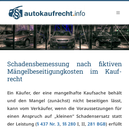
Scha­dens­be­mes­sung nach fik­ti­ven
Män­gel­be­sei­ti­gungkos­ten im Kauf­
recht
Ein Käu­fer, der ei­ne man­gel­haf­te Kauf­sa­che be­hält
und den Man­gel (zu­nächst) nicht be­sei­ti­gen lässt,
kann vom Ver­käu­fer, wenn die Vor­aus­set­zun­gen für
ei­nen An­spruch auf „klei­nen“ Scha­dens­er­satz statt
der Leis­tung (
§ 437 Nr. 3
,
§§ 280
I, II,
281 BGB
) er­füllt