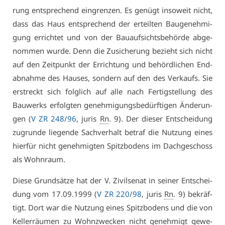
rung ent­spre­chend ein­gren­zen. Es ge­nügt in­so­weit nicht,
dass das Haus ent­spre­chend der er­teil­ten Bau­ge­neh­mi­
gung er­rich­tet und von der Bau­auf­sichts­be­hör­de ab­ge­
nom­men wur­de. Denn die Zu­si­che­rung be­zieht sich nicht
auf den Zeit­punkt der Er­rich­tung und be­hörd­li­chen End­
ab­nah­me des Hau­ses, son­dern auf den des Ver­kaufs. Sie
er­streckt sich folg­lich auf al­le nach Fer­tig­stel­lung des
Bau­werks er­folg­ten ge­neh­mi­gungs­be­dürf­ti­gen Än­de­run­
gen (
V ZR 248/96
, ju­ris
Rn
. 9). Der die­ser Ent­schei­dung
zu­grun­de lie­gen­de Sach­ver­halt be­traf die Nut­zung ei­nes
hier­für nicht ge­neh­mig­ten Spitz­bo­dens im Dach­ge­schoss
als Wohn­raum.
Die­se Grund­sät­ze hat der V. Zi­vil­se­nat in sei­ner Ent­schei­
dung vom 17.09.1999 (
V ZR 220/98
, ju­ris
Rn
. 9) be­kräf­
tigt. Dort war die Nut­zung ei­nes Spitz­bo­dens und die von
Kel­ler­räu­men zu Wohn­zwe­cken nicht ge­neh­migt ge­we­