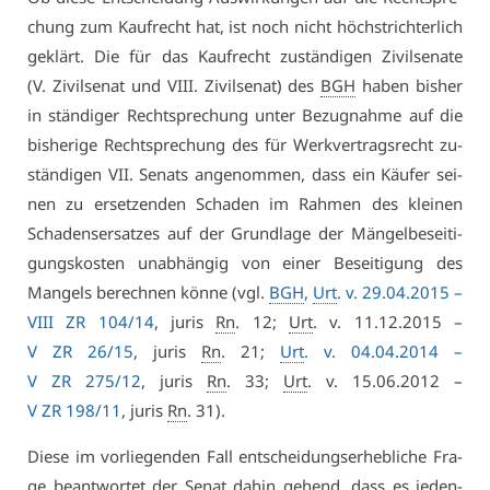
chung zum Kauf­recht hat, ist noch nicht höchst­rich­ter­lich
ge­klärt. Die für das Kauf­recht zu­stän­di­gen Zi­vil­se­na­te
(V. Zi­vil­se­nat und VI­II. Zi­vil­se­nat) des
BGH
ha­ben bis­her
in stän­di­ger Recht­spre­chung un­ter Be­zug­nah­me auf die
bis­he­ri­ge Recht­spre­chung des für Werk­ver­trags­recht zu­
stän­di­gen VII. Se­nats an­ge­nom­men, dass ein Käu­fer sei­
nen zu er­set­zen­den Scha­den im Rah­men des klei­nen
Scha­dens­er­sat­zes auf der Grund­la­ge der Män­gel­be­sei­ti­
gungs­kos­ten un­ab­hän­gig von ei­ner Be­sei­ti­gung des
Man­gels be­rech­nen kön­ne (vgl.
BGH
,
Urt
. v. 29.04.2015 –
VI­II ZR 104/14
, ju­ris
Rn
. 12;
Urt
. v. 11.12.2015 –
V ZR 26/15
, ju­ris
Rn
. 21;
Urt
. v. 04.04.2014 –
V ZR 275/12
, ju­ris
Rn
. 33;
Urt
. v. 15.06.2012 –
V ZR 198/11
, ju­ris
Rn
. 31).
Die­se im vor­lie­gen­den Fall ent­schei­dungs­er­heb­li­che Fra­
ge be­ant­wor­tet der Se­nat da­hin ge­hend, dass es je­den­