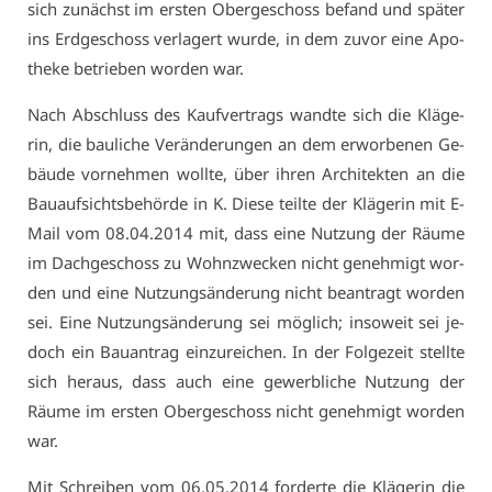
sich zu­nächst im ers­ten Ober­ge­schoss be­fand und spä­ter
ins Erd­ge­schoss ver­la­gert wur­de, in dem zu­vor ei­ne Apo­
the­ke be­trie­ben wor­den war.
Nach Ab­schluss des Kauf­ver­trags wand­te sich die Klä­ge­
rin, die bau­li­che Ver­än­de­run­gen an dem er­wor­be­nen Ge­
bäu­de vor­neh­men woll­te, über ih­ren Ar­chi­tek­ten an die
Bau­auf­sichts­be­hör­de in K. Die­se teil­te der Klä­ge­rin mit E-
Mail vom 08.04.2014 mit, dass ei­ne Nut­zung der Räu­me
im Dach­ge­schoss zu Wohn­zwe­cken nicht ge­neh­migt wor­
den und ei­ne Nut­zungs­än­de­rung nicht be­an­tragt wor­den
sei. Ei­ne Nut­zungs­än­de­rung sei mög­lich; in­so­weit sei je­
doch ein Bau­an­trag ein­zu­rei­chen. In der Fol­ge­zeit stell­te
sich her­aus, dass auch ei­ne ge­werb­li­che Nut­zung der
Räu­me im ers­ten Ober­ge­schoss nicht ge­neh­migt wor­den
war.
Mit Schrei­ben vom 06.05.2014 for­der­te die Klä­ge­rin die