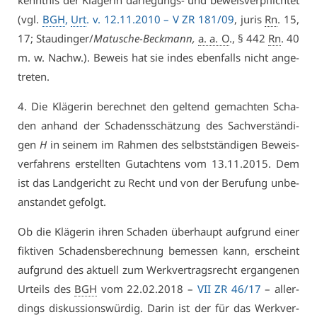
kennt­nis der Klä­ge­rin dar­le­gungs- und be­weis­ver­pflich­tet
(vgl.
BGH
,
Urt
. v. 12.11.2010 –
V ZR 181/09
, ju­ris
Rn
. 15,
17; Stau­din­ger/
Ma­tu­sche-Beck­mann,
a. a. O
., § 442
Rn
. 40
m. w. Nachw.). Be­weis hat sie in­des eben­falls nicht an­ge­
tre­ten.
4. Die Klä­ge­rin be­rech­net den gel­tend ge­mach­ten Scha­
den an­hand der Scha­dens­schät­zung des Sach­ver­stän­di­
gen
H
in sei­nem im Rah­men des selbst­stän­di­gen Be­weis­
ver­fah­rens er­stell­ten Gut­ach­tens vom 13.11.2015. Dem
ist das Land­ge­richt zu Recht und von der Be­ru­fung un­be­
an­stan­det ge­folgt.
Ob die Klä­ge­rin ih­ren Scha­den über­haupt auf­grund ei­ner
fik­ti­ven Scha­dens­be­rech­nung be­mes­sen kann, er­scheint
auf­grund des ak­tu­ell zum Werk­ver­trags­recht er­gan­ge­nen
Ur­teils des
BGH
vom 22.02.2018 –
VII ZR 46/17
– al­ler­
dings dis­kus­si­ons­wür­dig. Dar­in ist der für das Werk­ver­