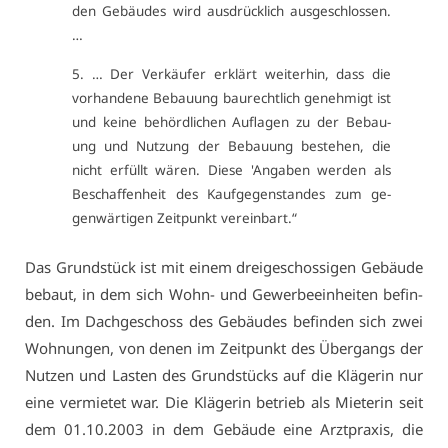
den Ge­bäu­des wird aus­drück­lich aus­ge­schlos­sen.
…
5. … Der Ver­käu­fer er­klärt wei­ter­hin, dass die
vor­han­de­ne Be­bau­ung bau­recht­lich ge­neh­migt ist
und kei­ne be­hörd­li­chen Auf­la­gen zu der Be­bau­
ung und Nut­zung der Be­bau­ung be­ste­hen, die
nicht er­füllt wä­ren. Die­se 'An­ga­ben wer­den als
Be­schaf­fen­heit des Kauf­ge­gen­stan­des zum ge­
gen­wär­ti­gen Zeit­punkt ver­ein­bart.“
Das Grund­stück ist mit ei­nem drei­ge­schos­si­gen Ge­bäu­de
be­baut, in dem sich Wohn- und Ge­wer­be­ein­hei­ten be­fin­
den. Im Dach­ge­schoss des Ge­bäu­des be­fin­den sich zwei
Woh­nun­gen, von de­nen im Zeit­punkt des Über­gangs der
Nut­zen und Las­ten des Grund­stücks auf die Klä­ge­rin nur
ei­ne ver­mie­tet war. Die Klä­ge­rin be­trieb als Mie­te­rin seit
dem 01.10.2003 in dem Ge­bäu­de ei­ne Arzt­pra­xis, die