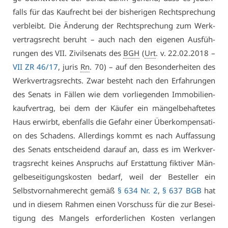
falls für das Kauf­recht bei der bis­he­ri­gen Recht­spre­chung
ver­bleibt. Die Än­de­rung der Recht­spre­chung zum Werk­
ver­trags­recht be­ruht – auch nach den ei­ge­nen Aus­füh­
run­gen des VII. Zi­vil­se­nats des
BGH
(
Urt
. v. 22.02.2018 –
VII ZR 46/17
, ju­ris
Rn
. 70) – auf den Be­son­der­hei­ten des
Werk­ver­trags­rechts. Zwar be­steht nach den Er­fah­run­gen
des Se­nats in Fäl­len wie dem vor­lie­gen­den Im­mo­bi­li­en­
kauf­ver­trag, bei dem der Käu­fer ein män­gel­be­haf­te­tes
Haus er­wirbt, eben­falls die Ge­fahr ei­ner Über­kom­pen­sa­ti­
on des Scha­dens. Al­ler­dings kommt es nach Auf­fas­sung
des Se­nats ent­schei­dend dar­auf an, dass es im Werk­ver­
trags­recht kei­nes An­spruchs auf Er­stat­tung fik­ti­ver Män­
gel­be­sei­ti­gungs­kos­ten be­darf, weil der Be­stel­ler ein
Selbst­vor­nah­me­recht ge­mäß
§ 634 Nr. 2
,
§ 637 BGB
hat
und in die­sem Rah­men ei­nen Vor­schuss für die zur Be­sei­
ti­gung des Man­gels er­for­der­li­chen Kos­ten ver­lan­gen