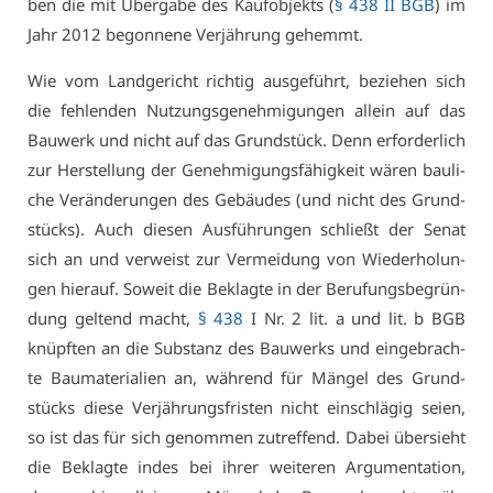
ben die mit Über­ga­be des Kauf­ob­jekts (
§ 438 II BGB
) im
Jahr 2012 be­gon­ne­ne Ver­jäh­rung ge­hemmt.
Wie vom Land­ge­richt rich­tig aus­ge­führt, be­zie­hen sich
die feh­len­den Nut­zungs­ge­neh­mi­gun­gen al­lein auf das
Bau­werk und nicht auf das Grund­stück. Denn er­for­der­lich
zur Her­stel­lung der Ge­neh­mi­gungs­fä­hig­keit wä­ren bau­li­
che Ver­än­de­run­gen des Ge­bäu­des (und nicht des Grund­
stücks). Auch die­sen Aus­füh­run­gen schließt der Se­nat
sich an und ver­weist zur Ver­mei­dung von Wie­der­ho­lun­
gen hier­auf. So­weit die Be­klag­te in der Be­ru­fungs­be­grün­
dung gel­tend macht,
§ 438
I Nr. 2 lit. a und lit. b BGB
knüpf­ten an die Sub­stanz des Bau­werks und ein­ge­brach­
te Bau­ma­te­ria­li­en an, wäh­rend für Män­gel des Grund­
stücks die­se Ver­jäh­rungs­fris­ten nicht ein­schlä­gig sei­en,
so ist das für sich ge­nom­men zu­tref­fend. Da­bei über­sieht
die Be­klag­te in­des bei ih­rer wei­te­ren Ar­gu­men­ta­ti­on,