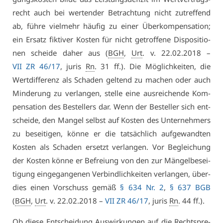
recht auch bei wer­ten­der Be­trach­tung nicht zu­tref­fend
ab, füh­re viel­mehr häu­fig zu ei­ner Über­kom­pen­sa­ti­on;
ein Er­satz fik­ti­ver Kos­ten für nicht ge­trof­fe­ne Dis­po­si­tio­
nen schei­de da­her aus (
BGH
,
Urt
. v. 22.02.2018 –
VII ZR 46/17
, ju­ris
Rn
. 31 ff.). Die Mög­lich­kei­ten, die
Wert­dif­fe­renz als Scha­den gel­tend zu ma­chen oder auch
Min­de­rung zu ver­lan­gen, stel­le ei­ne aus­rei­chen­de Kom­
pen­sa­ti­on des Be­stel­lers dar. Wenn der Be­stel­ler sich ent­
schei­de, den Man­gel selbst auf Kos­ten des Un­ter­neh­mers
zu be­sei­ti­gen, kön­ne er die tat­säch­lich auf­ge­wand­ten
Kos­ten als Scha­den er­setzt ver­lan­gen. Vor Be­glei­chung
der Kos­ten kön­ne er Be­frei­ung von den zur Män­gel­be­sei­
ti­gung ein­ge­gan­ge­nen Ver­bind­lich­kei­ten ver­lan­gen, über­
dies ei­nen Vor­schuss ge­mäß
§ 634 Nr. 2
,
§ 637 BGB
(
BGH
,
Urt
. v. 22.02.2018 –
VII ZR 46/17
, ju­ris
Rn
. 44 ff.).
Ob die­se Ent­schei­dung Aus­wir­kun­gen auf die Recht­spre­