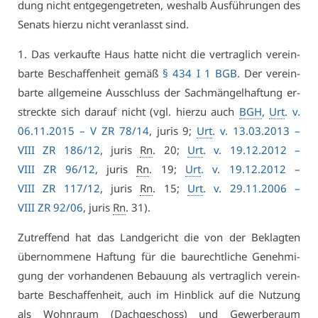
dung nicht ent­ge­gen­ge­tre­ten, wes­halb Aus­füh­run­gen des
Se­nats hier­zu nicht ver­an­lasst sind.
1. Das ver­kauf­te Haus hat­te nicht die ver­trag­lich ver­ein­
bar­te Be­schaf­fen­heit ge­mäß
§ 434 I 1 BGB
. Der ver­ein­
bar­te all­ge­mei­ne Aus­schluss der Sach­män­gel­haf­tung er­
streck­te sich dar­auf nicht (vgl. hier­zu auch
BGH
,
Urt
. v.
06.11.2015 –
V ZR 78/14
, ju­ris 9;
Urt
. v. 13.03.2013 –
VI­II ZR 186/12
, ju­ris
Rn
. 20;
Urt
. v. 19.12.2012 –
VI­II ZR 96/12
, ju­ris
Rn
. 19;
Urt
. v. 19.12.2012 –
VI­II ZR 117/12
, ju­ris
Rn
. 15;
Urt
. v. 29.11.2006 –
VI­II ZR 92/06
, ju­ris
Rn
. 31).
Zu­tref­fend hat das Land­ge­richt die von der Be­klag­ten
über­nom­me­ne Haf­tung für die bau­recht­li­che Ge­neh­mi­
gung der vor­han­de­nen Be­bau­ung als ver­trag­lich ver­ein­
bar­te Be­schaf­fen­heit, auch im Hin­blick auf die Nut­zung
als Wohn­raum (Dach­ge­schoss) und Ge­wer­be­raum