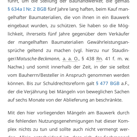
führt, um die Stel­lung der Bau­hand­wer­ker, die ge­mäß
§ 634a I Nr. 2 BGB
fünf Jah­re lang haf­ten, beim Kauf man­
gel­haf­ter Bau­ma­te­ria­li­en, die von ih­nen in ein Bau­werk
ein­ge­baut wur­den, zu schüt­zen. Sie ha­ben so die Mög­
lich­keit, ih­rer­seits fünf Jah­re ge­gen­über dem Ver­käu­fer
der man­gel­haf­ten Bau­ma­te­ria­li­en Ge­währ­leis­tungs­an­
sprü­che gel­tend zu ma­chen (vgl. hier­zu nur Stau­din­
ger/
Ma­tu­sche-Beck­mann,
a. a. O
., § 438
Rn
. 41 f. m. w.
Nachw.) und so­mit in­ner­halb der Zeit, in der sie selbst
vom Bau­herrn/Be­stel­ler in An­spruch ge­nom­men wer­den
kön­nen. Bis zur Schuld­rechts­re­form galt
§ 477 BGB
a.F.,
der die Ver­jäh­rung bei Män­geln von be­weg­li­chen Sa­chen
auf sechs Mo­na­te von der Ab­lie­fe­rung an be­schränk­te.
Mit den hier vor­lie­gen­den Män­geln am Bau­werk durch
die feh­len­den Nut­zungs­ge­neh­mi­gun­gen hat die­ser Kom­
plex nichts zu tun und soll­te auch nicht ver­mengt wer­