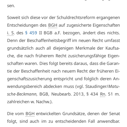
sen.
So­weit sich die­se vor der Schuld­rechts­re­form er­gan­ge­nen
Ent­schei­dun­gen des
BGH
auf zu­ge­si­cher­te Ei­gen­schaf­ten
i. S
. des
§ 459
II BGB a.F. be­zo­gen, än­dert dies nichts.
Denn der Be­schaf­fen­heits­be­griff im neu­en Recht um­fasst
grund­sätz­lich auch all die­je­ni­gen Merk­ma­le der Kauf­sa­
che, die nach frü­he­rem Recht zu­si­che­rungs­fä­hi­ge Ei­gen­
schaf­ten wa­ren. Dies folgt be­reits dar­aus, dass die Ga­ran­
tie der Be­schaf­fen­heit nach neu­em Recht der frü­he­ren Ei­
gen­schafts­zu­si­che­rung ent­spricht und folg­lich de­ren An­
wen­dungs­be­reich ab­de­cken muss (vgl. Stau­din­ger/
Ma­tu­
sche-Beck­mann,
BGB, Neu­be­arb. 2013, § 434
Rn
. 51 m.
zahl­rei­chen w. Nachw.).
Die vom
BGH
ent­wi­ckel­ten Grund­sät­ze, de­nen der Se­nat
folgt, sind auch im zu ent­schei­den­den Fall an­wend­bar.