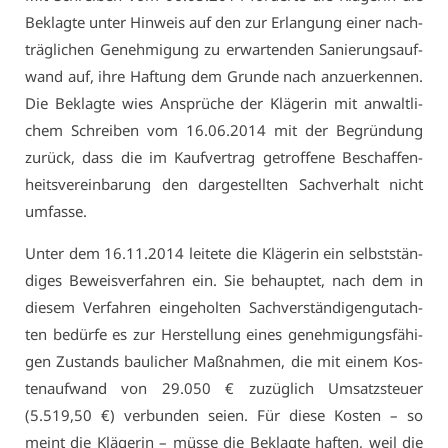
Be­klag­te un­ter Hin­weis auf den zur Er­lan­gung ei­ner nach­
träg­li­chen Ge­neh­mi­gung zu er­war­ten­den Sa­nie­rungs­auf­
wand auf, ih­re Haf­tung dem Grun­de nach an­zu­er­ken­nen.
Die Be­klag­te wies An­sprü­che der Klä­ge­rin mit an­walt­li­
chem Schrei­ben vom 16.06.2014 mit der Be­grün­dung
zu­rück, dass die im Kauf­ver­trag ge­trof­fe­ne Be­schaf­fen­
heits­ver­ein­ba­rung den dar­ge­stell­ten Sach­ver­halt nicht
um­fas­se.
Un­ter dem 16.11.2014 lei­te­te die Klä­ge­rin ein selbst­stän­
di­ges Be­weis­ver­fah­ren ein. Sie be­haup­tet, nach dem in
die­sem Ver­fah­ren ein­ge­hol­ten Sach­ver­stän­di­gen­gut­ach­
ten be­dür­fe es zur Her­stel­lung ei­nes ge­neh­mi­gungs­fä­hi­
gen Zu­stands bau­li­cher Maß­nah­men, die mit ei­nem Kos­
ten­auf­wand von 29.050 € zu­züg­lich Um­satz­steu­er
(5.519,50 €) ver­bun­den sei­en. Für die­se Kos­ten – so
meint die Klä­ge­rin – müs­se die Be­klag­te haf­ten, weil die