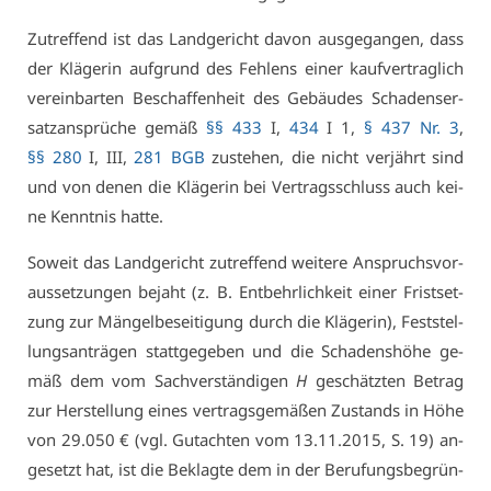
Zu­tref­fend ist das Land­ge­richt da­von aus­ge­gan­gen, dass
der Klä­ge­rin auf­grund des Feh­lens ei­ner kauf­ver­trag­lich
ver­ein­bar­ten Be­schaf­fen­heit des Ge­bäu­des Scha­dens­er­
satz­an­sprü­che ge­mäß
§§ 433
I,
434
I 1,
§ 437 Nr. 3
,
§§ 280
I, III,
281 BGB
zu­ste­hen, die nicht ver­jährt sind
und von de­nen die Klä­ge­rin bei Ver­trags­schluss auch kei­
ne Kennt­nis hat­te.
So­weit das Land­ge­richt zu­tref­fend wei­te­re An­spruchs­vor­
aus­set­zun­gen be­jaht (z. B. Ent­behr­lich­keit ei­ner Frist­set­
zung zur Män­gel­be­sei­ti­gung durch die Klä­ge­rin), Fest­stel­
lungs­an­trä­gen statt­ge­ge­ben und die Scha­dens­hö­he ge­
mäß dem vom Sach­ver­stän­di­gen
H
ge­schätz­ten Be­trag
zur Her­stel­lung ei­nes ver­trags­ge­mä­ßen Zu­stands in Hö­he
von 29.050 € (vgl. Gut­ach­ten vom 13.11.2015, S. 19) an­
ge­setzt hat, ist die Be­klag­te dem in der Be­ru­fungs­be­grün­