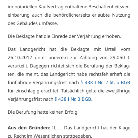
im no­ta­ri­el­len Kauf­ver­trag ent­hal­te­ne Be­schaf­fen­heits­ver­
ein­ba­rung auch die be­hörd­li­cher­seits er­laub­te Nut­zung
des Ge­bäu­des um­fas­se.
Die Be­klag­te hat die Ein­re­de der Ver­jäh­rung er­ho­ben.
Das Land­ge­richt hat die Be­klag­te mit Ur­teil vom
26.10.2017 un­ter an­de­rem zur Zah­lung von 29.050 €
ver­ur­teilt. Da­ge­gen rich­tet sich die Be­ru­fung der Be­klag­
ten, die meint, das Land­ge­richt ha­be rechts­feh­ler­haft die
fünf­jäh­ri­ge Ver­jäh­rungs­frist nach
§ 438 I Nr. 2 lit. a BGB
für ein­schlä­gig er­ach­tet. Tat­säch­lich gel­te die zwei­jäh­ri­ge
Ver­jäh­rungs­frist nach
§ 438 I Nr. 3 BGB
.
Die Be­ru­fung hat­te kei­nen Er­folg.
Aus den Grün­den:
II. … Das Land­ge­richt hat der Kla­ge
zu Recht im We­sent­li­chen statt­ge­ge­ben.