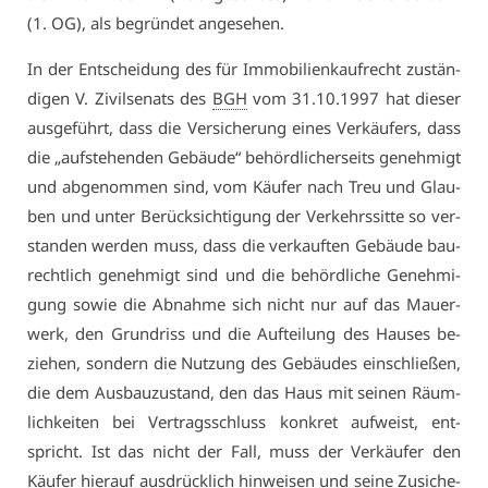
(1. OG), als be­grün­det an­ge­se­hen.
In der Ent­schei­dung des für Im­mo­bi­li­enkauf­recht zu­stän­
di­gen V. Zi­vil­se­nats des
BGH
vom 31.10.1997 hat die­ser
aus­ge­führt, dass die Ver­si­che­rung ei­nes Ver­käu­fers, dass
die „auf­ste­hen­den Ge­bäu­de“ be­hörd­li­cher­seits ge­neh­migt
und ab­ge­nom­men sind, vom Käu­fer nach Treu und Glau­
ben und un­ter Be­rück­sich­ti­gung der Ver­kehrs­sit­te so ver­
stan­den wer­den muss, dass die ver­kauf­ten Ge­bäu­de bau­
recht­lich ge­neh­migt sind und die be­hörd­li­che Ge­neh­mi­
gung so­wie die Ab­nah­me sich nicht nur auf das Mau­er­
werk, den Grund­riss und die Auf­tei­lung des Hau­ses be­
zie­hen, son­dern die Nut­zung des Ge­bäu­des ein­schlie­ßen,
die dem Aus­bau­zu­stand, den das Haus mit sei­nen Räum­
lich­kei­ten bei Ver­trags­schluss kon­kret auf­weist, ent­
spricht. Ist das nicht der Fall, muss der Ver­käu­fer den
Käu­fer hier­auf aus­drück­lich hin­wei­sen und sei­ne Zu­si­che­