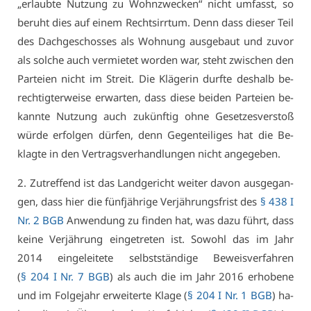
„er­laub­te Nut­zung zu Wohn­zwe­cken“ nicht um­fasst, so
be­ruht dies auf ei­nem Rechts­irr­tum. Denn dass die­ser Teil
des Dach­ge­schos­ses als Woh­nung aus­ge­baut und zu­vor
als sol­che auch ver­mie­tet wor­den war, steht zwi­schen den
Par­tei­en nicht im Streit. Die Klä­ge­rin durf­te des­halb be­
rech­tig­ter­wei­se er­war­ten, dass die­se bei­den Par­tei­en be­
kann­te Nut­zung auch zu­künf­tig oh­ne Ge­set­zes­ver­stoß
wür­de er­fol­gen dür­fen, denn Ge­gen­tei­li­ges hat die Be­
klag­te in den Ver­trags­ver­hand­lun­gen nicht an­ge­ge­ben.
2. Zu­tref­fend ist das Land­ge­richt wei­ter da­von aus­ge­gan­
gen, dass hier die fünf­jäh­ri­ge Ver­jäh­rungs­frist des
§ 438 I
Nr. 2 BGB
An­wen­dung zu fin­den hat, was da­zu führt, dass
kei­ne Ver­jäh­rung ein­ge­tre­ten ist. So­wohl das im Jahr
2014 ein­ge­lei­te­te selbst­stän­di­ge Be­weis­ver­fah­ren
(
§ 204 I Nr. 7 BGB
) als auch die im Jahr 2016 er­ho­be­ne
und im Fol­ge­jahr er­wei­ter­te Kla­ge (
§ 204 I Nr. 1 BGB
) ha­