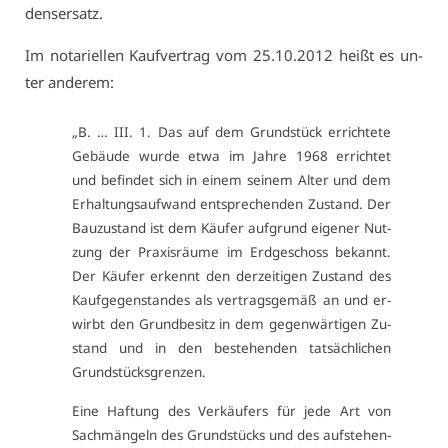
dens­er­satz.
Im no­ta­ri­el­len Kauf­ver­trag vom 25.10.2012 heißt es un­
ter an­de­rem:
„B. … III. 1. Das auf dem Grund­stück er­rich­te­te
Ge­bäu­de wur­de et­wa im Jah­re 1968 er­rich­tet
und be­fin­det sich in ei­nem sei­nem Al­ter und dem
Er­hal­tungs­auf­wand ent­spre­chen­den Zu­stand. Der
Bau­zu­stand ist dem Käu­fer auf­grund ei­ge­ner Nut­
zung der Pra­xis­räu­me im Erd­ge­schoss be­kannt.
Der Käu­fer er­kennt den der­zei­ti­gen Zu­stand des
Kauf­ge­gen­stan­des als ver­trags­ge­mäß an und er­
wirbt den Grund­be­sitz in dem ge­gen­wär­ti­gen Zu­
stand und in den be­ste­hen­den tat­säch­li­chen
Grund­stücks­gren­zen.
Ei­ne Haf­tung des Ver­käu­fers für je­de Art von
Sach­män­geln des Grund­stücks und des auf­ste­hen­