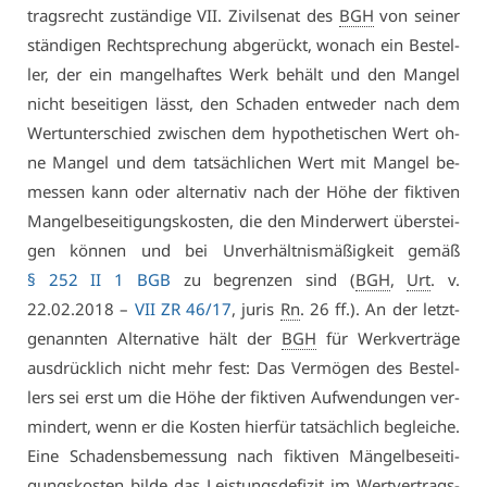
trags­recht zu­stän­di­ge VII. Zi­vil­se­nat des
BGH
von sei­ner
stän­di­gen Recht­spre­chung ab­ge­rückt, wo­nach ein Be­stel­
ler, der ein man­gel­haf­tes Werk be­hält und den Man­gel
nicht be­sei­ti­gen lässt, den Scha­den ent­we­der nach dem
Wert­un­ter­schied zwi­schen dem hy­po­the­ti­schen Wert oh­
ne Man­gel und dem tat­säch­li­chen Wert mit Man­gel be­
mes­sen kann oder al­ter­na­tiv nach der Hö­he der fik­ti­ven
Man­gel­be­sei­ti­gungs­kos­ten, die den Min­der­wert über­stei­
gen kön­nen und bei Un­ver­hält­nis­mä­ßig­keit ge­mäß
§ 252 II 1 BGB
zu be­gren­zen sind (
BGH
,
Urt
. v.
22.02.2018 –
VII ZR 46/17
, ju­ris
Rn
. 26 ff.). An der letzt­
ge­nann­ten Al­ter­na­ti­ve hält der
BGH
für Werk­ver­trä­ge
aus­drück­lich nicht mehr fest: Das Ver­mö­gen des Be­stel­
lers sei erst um die Hö­he der fik­ti­ven Auf­wen­dun­gen ver­
min­dert, wenn er die Kos­ten hier­für tat­säch­lich be­glei­che.
Ei­ne Scha­dens­be­mes­sung nach fik­ti­ven Män­gel­be­sei­ti­
gungs­kos­ten bil­de das Leis­tungs­de­fi­zit im Wert­ver­trags­