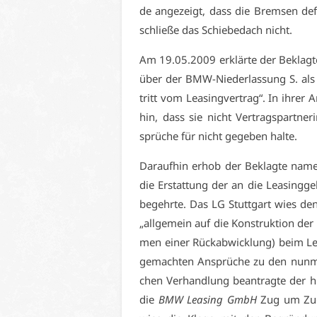
de an­ge­zeigt, dass die Brem­sen de­fe
schlie­ße das Schie­be­dach nicht.
Am 19.05.2009 er­klär­te der Be­klag­
über der BMW-Nie­der­las­sung S. al
tritt vom Lea­sing­ver­trag“. In ih­rer
hin, dass sie nicht Ver­trags­part­ne­r
sprü­che für nicht ge­ge­ben hal­te.
Dar­auf­hin er­hob der Be­klag­te na­
die Er­stat­tung der an die Lea­sing­ge
be­gehr­te. Das LG Stutt­gart wies de
„all­ge­mein auf die Kon­struk­ti­on de
men ei­ner Rück­ab­wick­lung) beim Le
ge­mach­ten An­sprü­che zu den nun­me
chen Ver­hand­lung be­an­trag­te der hi
die
BMW Lea­sing GmbH
Zug um Zug 