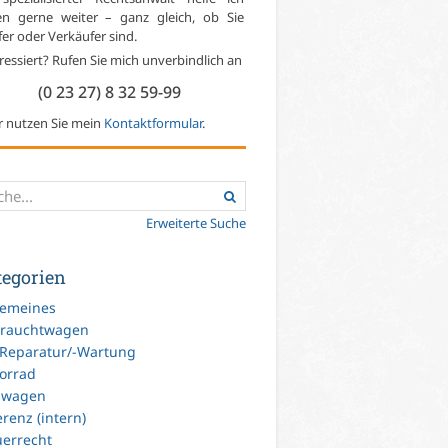
en gerne weiter – ganz gleich, ob Sie
er oder Verkäufer sind.
ressiert? Rufen Sie mich unverbindlich an
(0 23 27) 8 32 59-99
r nutzen Sie mein
Kontaktformular
.
Erweiterte Suche
tegorien
gemeines
rauchtwagen
-Reparatur/-Wartung
orrad
uwagen
renz (intern)
uerrecht