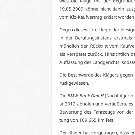
wies die Kla­ge mit der Be­grün­dun
19.05.2009 kön­ne nicht da­hin aus­ge
vom Kfz-Kauf­ver­trag er­klärt wor­den 
Ge­gen die­ses Ur­teil leg­te der hie­si
in der Be­ru­fungs­in­stanz erst­ma
münd­lich den Rück­tritt vom Kauf­ver
als ver­spä­tet zu­rück. Hin­sicht­lich
Auf­fas­sung des Land­ge­richts, so­dass
Die Be­schwer­de des Klä­gers ge­gen d
rück­ge­wie­sen.
Die
BMW Bank GmbH
(Nach­fol­ge­ri
ar 2012 ab­ho­len und ver­äu­ßer­te es 
Be­wer­tung des Fahr­zeugs von de
tung von 109.665 km fest.
Der Klä­ger hat vor­ge­tra­gen, dass er