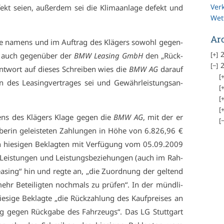
Ver
kt sei­en, au­ßer­dem sei die Kli­ma­an­la­ge de­fekt und
Wet
Ar
te na­mens und im Auf­trag des Klä­gers so­wohl ge­gen­
2
s auch ge­gen­über der
BMW Lea­sing GmbH
den „Rück­
2
 Ant­wort auf die­ses Schrei­ben wies die
BMW AG
dar­auf
in des Lea­sing­ver­tra­ges sei und Ge­währ­leis­tungs­an­
mens des Klä­gers Kla­ge ge­gen die
BMW AG
, mit der er
­be­rin ge­leis­te­ten Zah­lun­gen in Hö­he von 6.826,96 €
n hie­si­gen Be­klag­ten mit Ver­fü­gung vom 05.09.2009
r Leis­tun­gen und Leis­tungs­be­zie­hun­gen (auch im Rah­
a­sing“ hin und reg­te an, „die Zu­ord­nung der gel­tend
hr Be­tei­lig­ten noch­mals zu prü­fen“. In der münd­li­
e­si­ge Be­klag­te „die Rück­zah­lung des Kauf­prei­ses an
ge­gen Rück­ga­be des Fahr­zeugs“. Das LG Stutt­gart