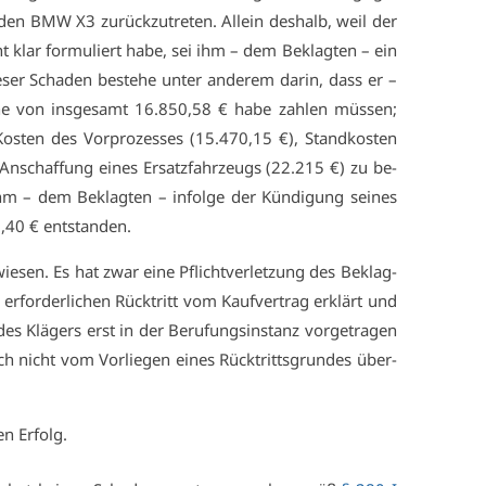
en BMW X3 zu­rück­zu­tre­ten. Al­lein des­halb, weil der
cht klar for­mu­liert ha­be, sei ihm – dem Be­klag­ten – ein
ie­ser Scha­den be­ste­he un­ter an­de­rem dar­in, dass er –
ö­he von ins­ge­samt 16.850,58 € ha­be zah­len müs­sen;
 Kos­ten des Vor­pro­zes­ses (15.470,15 €), Stand­kos­ten
n­schaf­fung ei­nes Er­satz­fahr­zeugs (22.215 €) zu be­
ihm – dem Be­klag­ten – in­fol­ge der Kün­di­gung sei­nes
40 € ent­stan­den.
ie­sen. Es hat zwar ei­ne Pflicht­ver­let­zung des Be­klag­
er­for­der­li­chen Rück­tritt vom Kauf­ver­trag er­klärt und
des Klä­gers erst in der Be­ru­fungs­in­stanz vor­ge­tra­gen
ch nicht vom Vor­lie­gen ei­nes Rück­tritts­grun­des über­
en Er­folg.