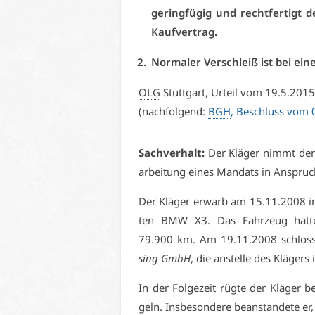
ge­ring­fü­gig und recht­fer­tigt
Kauf­ver­trag.
Nor­ma­ler Ver­schleiß ist bei ei
OLG
Stutt­gart, Ur­teil vom 19.5.201
(nach­fol­gend:
BGH
, Be­schluss vom
Sach­ver­halt:
Der Klä­ger nimmt den b
ar­bei­tung ei­nes Man­dats in An­spruc
Der Klä­ger er­warb am 15.11.2008 in 
ten BMW X3. Das Fahr­zeug hat­te 
79.900 km. Am 19.11.2008 schloss de
sing GmbH
, die an­stel­le des Klä­gers
In der Fol­ge­zeit rüg­te der Klä­ger 
geln. Ins­be­son­de­re be­an­stan­de­te 