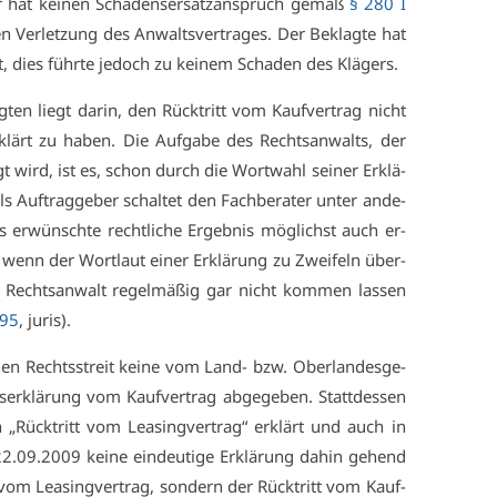
 hat kei­nen Scha­dens­er­satz­an­spruch ge­mäß
§ 280 I
 Ver­let­zung des An­walts­ver­tra­ges. Der Be­klag­te hat
tzt, dies führ­te je­doch zu kei­nem Scha­den des Klä­gers.
ag­ten liegt dar­in, den Rück­tritt vom Kauf­ver­trag nicht
er­klärt zu ha­ben. Die Auf­ga­be des Rechts­an­walts, der
agt wird, ist es, schon durch die Wort­wahl sei­ner Er­klä­
s Auf­trag­ge­ber schal­tet den Fach­be­ra­ter un­ter an­de­
 er­wünsch­te recht­li­che Er­geb­nis mög­lichst auch er­
n, wenn der Wort­laut ei­ner Er­klä­rung zu Zwei­feln über­
 Rechts­an­walt re­gel­mä­ßig gar nicht kom­men las­sen
/95
, ju­ris).
­nen Rechts­streit kei­ne vom Land- bzw. Ober­lan­des­ge­
ts­er­klä­rung vom Kauf­ver­trag ab­ge­ge­ben. Statt­des­sen
„Rück­tritt vom Lea­sing­ver­trag“ er­klärt und auch in
.09.2009 kei­ne ein­deu­ti­ge Er­klä­rung da­hin ge­hend
 vom Lea­sing­ver­trag, son­dern der Rück­tritt vom Kauf­