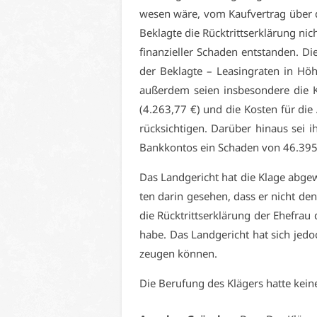
we­sen wä­re, vom Kauf­ver­trag über d
Be­klag­te die Rück­tritts­er­klä­rung ni
fi­nan­zi­el­ler Scha­den ent­stan­den. D
der Be­klag­te – Lea­sing­ra­ten in H
au­ßer­dem sei­en ins­be­son­de­re die
(4.263,77 €) und die Kos­ten für die A
rück­sich­ti­gen. Dar­über hin­aus sei 
Bank­kon­tos ein Scha­den von 46.395,
Das Land­ge­richt hat die Kla­ge ab­ge­w
ten dar­in ge­se­hen, dass er nicht den 
die Rück­tritts­er­klä­rung der Ehe­frau 
ha­be. Das Land­ge­richt hat sich je­do
zeu­gen kön­nen.
Die Be­ru­fung des Klä­gers hat­te kei­n