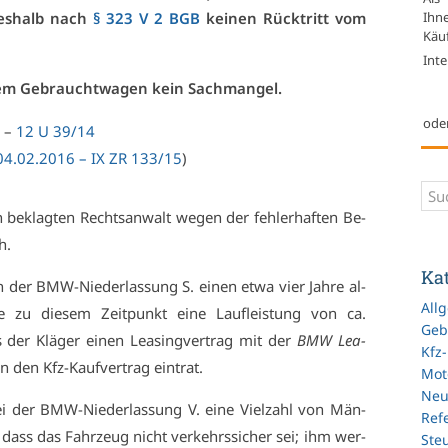
Ihn
 des­halb nach
§ 323 V 2 BGB
kei­nen Rück­tritt vom
Käuf
Inte
­nem Ge­braucht­wa­gen kein Sach­man­gel.
ode
5 –
12 U 39/14
 04.02.2016 – IX ZR 133/15
)
e­klag­ten Rechts­an­walt we­gen der feh­ler­haf­ten Be­
h.
Ka
der BMW-Nie­der­las­sung S. ei­nen et­wa vier Jah­re al­
All
zu die­sem Zeit­punkt ei­ne Lauf­leis­tung von ca.
Geb
r Klä­ger ei­nen Lea­sing­ver­trag mit der
BMW Lea­
Kfz
 in den Kfz-Kauf­ver­trag ein­trat.
Mot
Ne
bei der BMW-Nie­der­las­sung V. ei­ne Viel­zahl von Män­
Refe
er, dass das Fahr­zeug nicht ver­kehrs­si­cher sei; ihm wer­
Ste