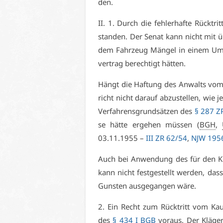
den.
II. 1. Durch die feh­ler­haf­te Rück­tr
stan­den. Der Se­nat kann nicht mit übe
dem Fahr­zeug Män­gel in ei­nem Um­
ver­trag be­rech­tigt hät­ten.
Hängt die Haf­tung des An­walts vom A
richt nicht dar­auf ab­zu­stel­len, wie j
Ver­fah­rens­grund­sät­zen des
§ 287 
se hät­te er­ge­hen müs­sen (
BGH
,
03.11.1955 –
III ZR 62/54
,
NJW 1956
Auch bei An­wen­dung des für den Klä­
kann nicht fest­ge­stellt wer­den, dass
Guns­ten aus­ge­gan­gen wä­re.
2. Ein Recht zum Rück­tritt vom Kauf
des
§ 434 I BGB
vor­aus. Der Klä­ger