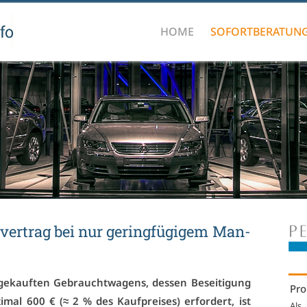
HOME
SOFORTBERATUN
er­trag bei nur ge­ring­fü­gi­gem Man­
e­kauf­ten Ge­braucht­wa­gens, des­sen Be­sei­ti­gung
Pro
­mal 600 € (≈ 2 % des Kauf­prei­ses) er­for­dert, ist
Als