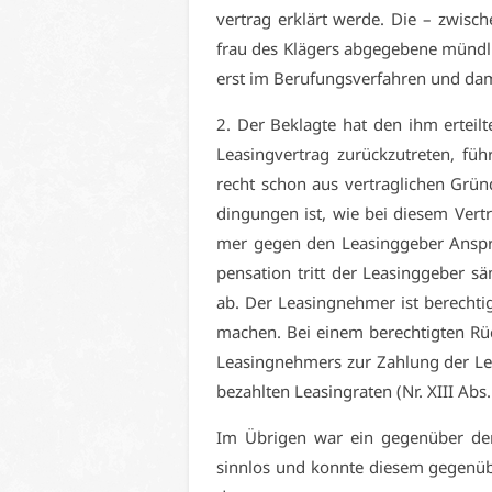
ver­trag er­klärt wer­de. Die – zwi­sch
frau des Klä­gers ab­ge­ge­be­ne münd­l
erst im Be­ru­fungs­ver­fah­ren und da­mi
2. Der Be­klag­te hat den ihm er­teil­te
Lea­sing­ver­trag zu­rück­zu­tre­ten, f
recht schon aus ver­trag­li­chen Grün­
din­gun­gen ist, wie bei die­sem Ver­tr
mer ge­gen den Lea­sing­ge­ber An­sp
pen­sa­ti­on tritt der Lea­sing­ge­ber s
ab. Der Lea­sing­neh­mer ist be­rech­ti
ma­chen. Bei ei­nem be­rech­tig­ten Rüc
Lea­sing­neh­mers zur Zah­lung der Lea
be­zahl­ten Lea­sing­ra­ten (Nr. XI­II Ab
Im Üb­ri­gen war ein ge­gen­über dem 
sinn­los und konn­te die­sem ge­gen­üb