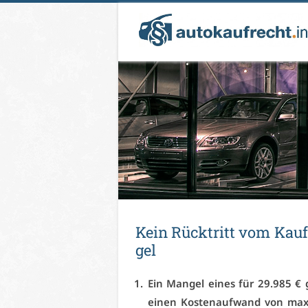
Kein Rück­tritt vom Kauf­v
gel
Ein Man­gel ei­nes für 29.985 € g
ei­nen Kos­ten­auf­wand von ma­xi