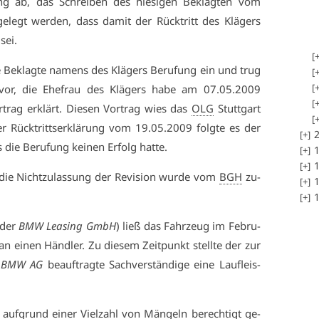
g ab, das Schrei­ben des hie­si­gen Be­klag­ten vom
­legt wer­den, dass da­mit der Rück­tritt des Klä­gers
sei.
­ge Be­klag­te na­mens des Klä­gers Be­ru­fung ein und trug
ls vor, die Ehe­frau des Klä­gers ha­be am 07.05.2009
­trag er­klärt. Die­sen Vor­trag wies das
OLG
Stutt­gart
 der Rück­tritts­er­klä­rung vom 19.05.2009 folg­te es der
2
 die Be­ru­fung kei­nen Er­folg hat­te.
1
1
ie Nicht­zu­las­sung der Re­vi­si­on wur­de vom
BGH
zu­
1
1
n der
BMW Lea­sing GmbH
) ließ das Fahr­zeug im Fe­bru­
an ei­nen Händ­ler. Zu die­sem Zeit­punkt stell­te der zur
r
BMW AG
be­auf­trag­te Sach­ver­stän­di­ge ei­ne Lauf­leis­
 auf­grund ei­ner Viel­zahl von Män­geln be­rech­tigt ge­