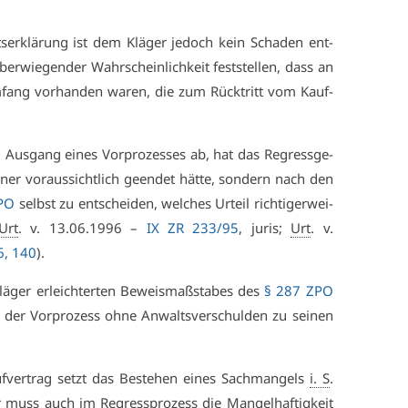
itts­er­klä­rung ist dem Klä­ger je­doch kein Scha­den ent­
r­wie­gen­der Wahr­schein­lich­keit fest­stel­len, dass an
fang vor­han­den wa­ren, die zum Rück­tritt vom Kauf­
us­gang ei­nes Vor­pro­zes­ses ab, hat das Re­gress­ge­
e­ner vor­aus­sicht­lich ge­en­det hät­te, son­dern nach den
ZPO
selbst zu ent­schei­den, wel­ches Ur­teil rich­ti­ger­wei­
Urt
. v. 13.06.1996 –
IX ZR 233/95
, ju­ris;
Urt
. v.
, 140
).
ger er­leich­ter­ten Be­weis­maß­sta­bes des
§ 287 ZPO
 der Vor­pro­zess oh­ne An­walts­ver­schul­den zu sei­nen
­ver­trag setzt das Be­ste­hen ei­nes Sach­man­gels
i. S
.
 muss auch im Re­gress­pro­zess die Man­gel­haf­tig­keit