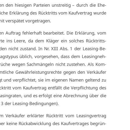
en den hie­si­gen Par­tei­en un­strei­tig – durch die Ehe­
i­che Er­klä­rung des Rück­tritts vom Kauf­ver­trag wur­de
t ver­spä­tet vor­ge­tra­gen.
n Auf­trag feh­ler­haft be­ar­bei­tet. Die Er­klä­rung, vom
ühr­te ins Lee­re, da dem Klä­ger ein sol­ches Rück­tritts­
den nicht zu­stand. In Nr. XI­II Abs. 1 der Lea­sing-Be­
ags­ty­pus üb­lich, vor­ge­se­hen, dass dem Lea­sing­neh­
rü­che we­gen Sach­män­geln nicht zu­ste­hen. Als Kom­
ämt­li­che Ge­währ­leis­tungs­rech­te ge­gen den Ver­käu­fer
gt und ver­pflich­tet, sie im ei­ge­nen Na­men gel­tend zu
k­tritt vom Kauf­ver­trag ent­fällt die Ver­pflich­tung des
­sing­ra­ten, und es er­folgt ei­ne Ab­rech­nung über die
s. 3 der Lea­sing-Be­din­gun­gen).
Ver­käu­fer er­klär­ter Rück­tritt vom Lea­sing­ver­trag
er kei­ne Rück­ab­wick­lung des Kauf­ver­tra­ges be­grün­