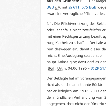
Aus den Grün­den:
B. … Der Klä­ger
BGB
i. V
. mit
§§ 611
,
675 BGB
we­gen
zwar ei­ne ver­trag­li­che Pflicht ver­le
I. 1. Die Pflicht­ver­let­zung des Be­kl
oder je­den­falls nicht zwei­fels­frei 
mit ei­ner Rechts­ge­stal­tung be­auf­tr
rung Klar­heit zu schaf­fen. Der Laie al
rem des­we­gen ein, da­mit die­ser das
reicht. Ei­ne Aus­le­gung setzt erst ei
haupt An­lass gibt; da­zu darf es der
(
BGH
,
Urt
. v. 04.06.1996 –
IX ZR 51
Der Be­klag­te hat im vor­an­ge­gan­ge
richt als sol­che an­er­kann­te Rück­trit
hat er le­dig­lich am 19.05.2009 den 
der münd­li­chen Ver­hand­lung vom 22
ab­ge­ge­ben, dass nicht der Rück­tritt