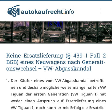
Kei­ne Er­satz­lie­fe­rung (§ 439 I Fall 2
BGB) ei­nes Neu­wa­gens nach Ge­ne­ra­ti­
ons­wech­sel – VW-Ab­gas­skan­dal
Der Käu­fer ei­nes vom VW-Ab­gas­skan­dal be­trof­fe­
nen und des­halb mög­li­cher­wei­se man­gel­haf­ten VW
Ti­gu­an der ers­ten Ge­ne­ra­ti­on (VW Ti­gu­an I) hat
we­der ei­nen An­spruch auf Er­satz­lie­fe­rung ei­nes
VW Ti­gu­an I, noch kann er mit Er­folg die Er­satz­lie­