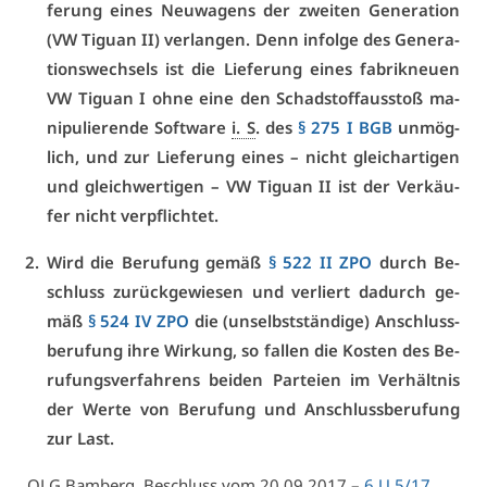
fe­rung ei­nes Neu­wa­gens der zwei­ten Ge­ne­ra­ti­on
(VW Ti­gu­an II) ver­lan­gen. Denn in­fol­ge des Ge­ne­ra­
ti­ons­wech­sels ist die Lie­fe­rung ei­nes fa­brik­neu­en
VW Ti­gu­an I oh­ne ei­ne den Schad­stoff­aus­stoß ma­
ni­pu­lie­ren­de Soft­ware
i. S
. des
§ 275 I BGB
un­mög­
lich, und zur Lie­fe­rung ei­nes – nicht gleich­ar­ti­gen
und gleich­wer­ti­gen – VW Ti­gu­an II ist der Ver­käu­
fer nicht ver­pflich­tet.
Wird die Be­ru­fung ge­mäß
§ 522 II ZPO
durch Be­
schluss zu­rück­ge­wie­sen und ver­liert da­durch ge­
mäß
§ 524 IV ZPO
die (un­selbst­stän­di­ge) An­schluss­
be­ru­fung ih­re Wir­kung, so fal­len die Kos­ten des Be­
ru­fungs­ver­fah­rens bei­den Par­tei­en im Ver­hält­nis
der Wer­te von Be­ru­fung und An­schluss­be­ru­fung
zur Last.
OLG
Bam­berg, Be­schluss vom 20.09.2017 –
6 U 5/17