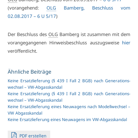
(vor­an­ge­hend:
OLG
Bam­berg, Be­schluss vom
02.08.2017 – 6 U 5/17
)
Der Be­schluss des
OLG
Bam­berg ist zu­sam­men mit dem
vor­an­ge­gan­ge­nen Hin­weis­be­schluss aus­zugs­wei­se
hier
ver­öf­fent­licht.
Ähn­li­che Bei­trä­ge
Kei­ne Er­satz­lie­fe­rung (§ 439 I Fall 2 BGB) nach Ge­ne­ra­ti­ons­
wech­sel – VW-Ab­gas­skan­dal
Kei­ne Er­satz­lie­fe­rung (§ 439 I Fall 2 BGB) nach Ge­ne­ra­ti­ons­
wech­sel – VW-Ab­gas­skan­dal
Kei­ne Er­satz­lie­fe­rung ei­nes Neu­wa­gens nach Mo­dell­wech­sel –
VW Ab­gas­skan­dal
Kei­ne Er­satz­lie­fe­rung ei­nes Neu­wa­gens im VW-Ab­gas­skan­dal
PDF er­stel­len