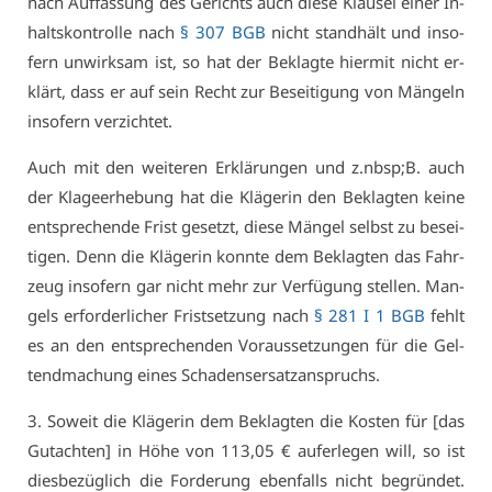
nach Auf­fas­sung des Ge­richts auch die­se Klau­sel ei­ner In­
halts­kon­trol­le nach
§ 307 BGB
nicht stand­hält und in­so­
fern un­wirk­sam ist, so hat der Be­klag­te hier­mit nicht er­
klärt, dass er auf sein Recht zur Be­sei­ti­gung von Män­geln
in­so­fern ver­zich­tet.
Auch mit den wei­te­ren Er­klä­run­gen und z.​nbsp;B. auch
der Kla­ge­er­he­bung hat die Klä­ge­rin den Be­klag­ten kei­ne
ent­spre­chen­de Frist ge­setzt, die­se Män­gel selbst zu be­sei­
ti­gen. Denn die Klä­ge­rin konn­te dem Be­klag­ten das Fahr­
zeug in­so­fern gar nicht mehr zur Ver­fü­gung stel­len. Man­
gels er­for­der­li­cher Frist­set­zung nach
§ 281 I 1 BGB
fehlt
es an den ent­spre­chen­den Vor­aus­set­zun­gen für die Gel­
tend­ma­chung ei­nes Scha­dens­er­satz­an­spruchs.
3. So­weit die Klä­ge­rin dem Be­klag­ten die Kos­ten für [das
Gut­ach­ten] in Hö­he von 113,05 € auf­er­le­gen will, so ist
dies­be­züg­lich die For­de­rung eben­falls nicht be­grün­det.