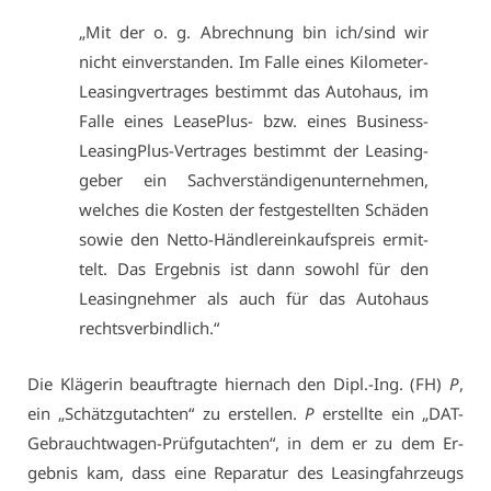
„Mit der o. g. Ab­rech­nung bin ich/sind wir
nicht ein­ver­stan­den. Im Fal­le ei­nes Ki­lo­me­ter-
Lea­sing­ver­tra­ges be­stimmt das Au­to­haus, im
Fal­le ei­nes Lea­seP­lus- bzw. ei­nes Busi­ness-
Lea­singP­lus-Ver­tra­ges be­stimmt der Lea­sing­
ge­ber ein Sach­ver­stän­di­gen­un­ter­neh­men,
wel­ches die Kos­ten der fest­ge­stell­ten Schä­den
so­wie den Net­to-Händ­ler­ein­kaufs­preis er­mit­
telt. Das Er­geb­nis ist dann so­wohl für den
Lea­sing­neh­mer als auch für das Au­to­haus
rechts­ver­bind­lich.“
Die Klä­ge­rin be­auf­trag­te hier­nach den Dipl.-Ing. (FH)
P
,
ein „Schätz­gut­ach­ten“ zu er­stel­len.
P
er­stell­te ein „DAT-
Ge­braucht­wa­gen-Prüf­gut­ach­ten“, in dem er zu dem Er­
geb­nis kam, dass ei­ne Re­pa­ra­tur des Lea­sing­fahr­zeugs