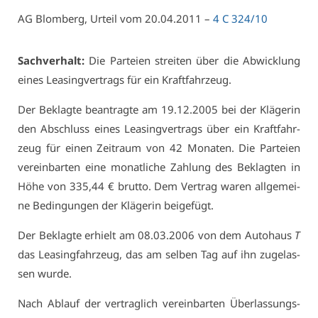
AG Blom­berg, Ur­teil vom 20.04.2011 –
4 C 324/10
Sach­ver­halt:
Die Par­tei­en strei­ten über die Ab­wick­lung
ei­nes Lea­sing­ver­trags für ein Kraft­fahr­zeug.
Der Be­klag­te be­an­trag­te am 19.12.2005 bei der Klä­ge­rin
den Ab­schluss ei­nes Lea­sing­ver­trags über ein Kraft­fahr­
zeug für ei­nen Zeit­raum von 42 Mo­na­ten. Die Par­tei­en
ver­ein­bar­ten ei­ne mo­nat­li­che Zah­lung des Be­klag­ten in
Hö­he von 335,44 € brut­to. Dem Ver­trag wa­ren all­ge­mei­
ne Be­din­gun­gen der Klä­ge­rin bei­ge­fügt.
Der Be­klag­te er­hielt am 08.03.2006 von dem Au­to­haus
T
das Lea­sing­fahr­zeug, das am sel­ben Tag auf ihn zu­ge­las­
sen wur­de.
Nach Ab­lauf der ver­trag­lich ver­ein­bar­ten Über­las­sungs­