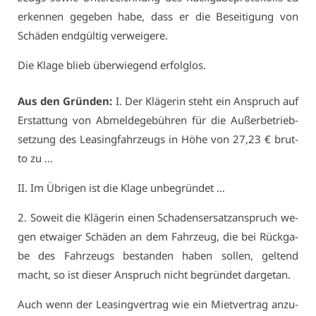
er­ken­nen ge­ge­ben ha­be, dass er die Be­sei­ti­gung von
Schä­den end­gül­tig ver­wei­ge­re.
Die Kla­ge blieb über­wie­gend er­folg­los.
Aus den Grün­den:
I. Der Klä­ge­rin steht ein An­spruch auf
Er­stat­tung von Ab­mel­de­ge­büh­ren für die Au­ßer­be­trieb­
set­zung des Lea­sing­fahr­zeugs in Hö­he von 27,23 € brut­
to zu …
II. Im Üb­ri­gen ist die Kla­ge un­be­grün­det …
2. So­weit die Klä­ge­rin ei­nen Scha­dens­er­satz­an­spruch we­
gen et­wai­ger Schä­den an dem Fahr­zeug, die bei Rück­ga­
be des Fahr­zeugs be­stan­den ha­ben sol­len, gel­tend
macht, so ist die­ser An­spruch nicht be­grün­det dar­ge­tan.
Auch wenn der Lea­sing­ver­trag wie ein Miet­ver­trag an­zu­