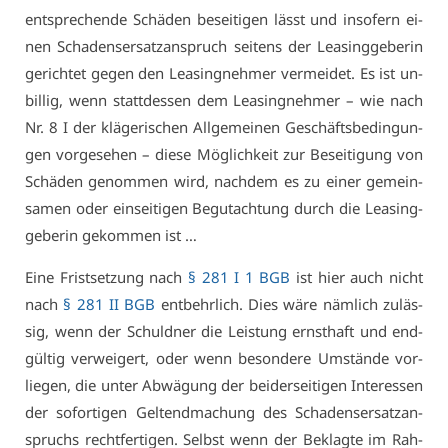
ent­spre­chen­de Schä­den be­sei­ti­gen lässt und in­so­fern ei­
nen Scha­dens­er­satz­an­spruch sei­tens der Lea­sing­ge­be­rin
ge­rich­tet ge­gen den Lea­sing­neh­mer ver­mei­det. Es ist un­
bil­lig, wenn statt­des­sen dem Lea­sing­neh­mer – wie nach
Nr. 8 I der klä­ge­ri­schen All­ge­mei­nen Ge­schäfts­be­din­gun­
gen vor­ge­se­hen – die­se Mög­lich­keit zur Be­sei­ti­gung von
Schä­den ge­nom­men wird, nach­dem es zu ei­ner ge­mein­
sa­men oder ein­sei­ti­gen Be­gut­ach­tung durch die Lea­sing­
ge­be­rin ge­kom­men ist …
Ei­ne Frist­set­zung nach
§ 281 I 1 BGB
ist hier auch nicht
nach
§ 281 II BGB
ent­behr­lich. Dies wä­re näm­lich zu­läs­
sig, wenn der Schuld­ner die Leis­tung ernst­haft und end­
gül­tig ver­wei­gert, oder wenn be­son­de­re Um­stän­de vor­
lie­gen, die un­ter Ab­wä­gung der bei­der­sei­ti­gen In­ter­es­sen
der so­for­ti­gen Gel­tend­ma­chung des Scha­dens­er­satz­an­
spruchs recht­fer­ti­gen. Selbst wenn der Be­klag­te im Rah­