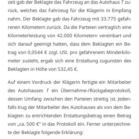
zeit gab der Be­klag­te das Fahr­zeug an das Au­to­haus
T
zu­
rück, wel­ches das Fahr­zeug für die Klä­ge­rin in Emp­fang
nahm. Der Be­klag­te gab das Fahr­zeug mit 33.775 ge­fah­
re­nen Ki­lo­me­tern zu­rück. Da die Par­tei­en ver­trag­lich ei­ne
Ki­lo­me­ter­leis­tung von 42.000 Ki­lo­me­tern ver­ein­bart und
sich dar­auf ge­ei­nigt hat­ten, dass dem Be­klag­ten ein Be­
trag von 0,0544 € zzgl. USt. pro ge­fah­re­nem Min­der­ki­lo­
me­ter zu­steht, er­gab sich ei­ne Er­stat­tung zu­guns­ten des
Be­klag­ten in Hö­he von 532,45 €.
Auf ei­nem Vor­druck der Klä­ge­rin fer­tig­te ein Mit­ar­bei­ter
des Au­to­hau­ses
T
ein Über­nah­me-/Rück­ga­be­pro­to­koll,
des­sen Um­fang zwi­schen den Par­tei­en strei­tig ist. Je­den­
falls trug der Mit­ar­bei­ter des Au­to­hau­ses als von dem Be­
klag­ten zu ent­rich­ten­den Er­stat­tungs­be­trag ei­nen Be­trag
von „ca. 500 €“ in das Pro­to­koll ein. Fer­ner un­ter­zeich­ne­
te der Be­klag­te fol­gen­de Er­klä­rung: