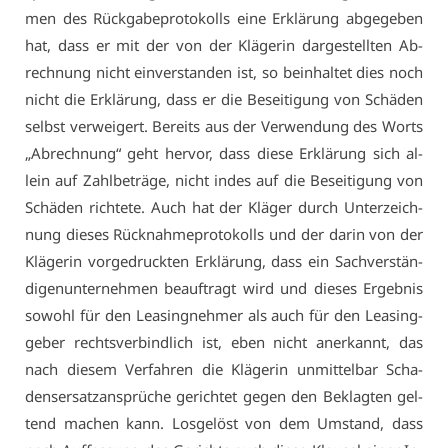
men des Rück­ga­be­pro­to­kolls ei­ne Er­klä­rung ab­ge­ge­ben
hat, dass er mit der von der Klä­ge­rin dar­ge­stell­ten Ab­
rech­nung nicht ein­ver­stan­den ist, so be­inhal­tet dies noch
nicht die Er­klä­rung, dass er die Be­sei­ti­gung von Schä­den
selbst ver­wei­gert. Be­reits aus der Ver­wen­dung des Worts
„Ab­rech­nung“ geht her­vor, dass die­se Er­klä­rung sich al­
lein auf Zahl­be­trä­ge, nicht in­des auf die Be­sei­ti­gung von
Schä­den rich­te­te. Auch hat der Klä­ger durch Un­ter­zeich­
nung die­ses Rück­nah­me­pro­to­kolls und der dar­in von der
Klä­ge­rin vor­ge­druck­ten Er­klä­rung, dass ein Sach­ver­stän­
di­gen­un­ter­neh­men be­auf­tragt wird und die­ses Er­geb­nis
so­wohl für den Lea­sing­neh­mer als auch für den Lea­sing­
ge­ber rechts­ver­bind­lich ist, eben nicht an­er­kannt, das
nach die­sem Ver­fah­ren die Klä­ge­rin un­mit­tel­bar Scha­
dens­er­satz­an­sprü­che ge­rich­tet ge­gen den Be­klag­ten gel­
tend ma­chen kann. Los­ge­löst von dem Um­stand, dass