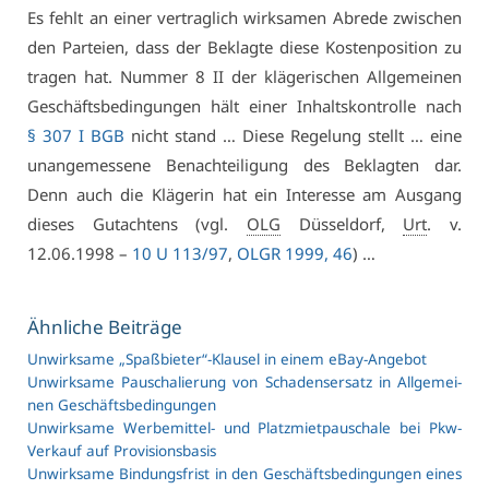
Es fehlt an ei­ner ver­trag­lich wirk­sa­men Ab­re­de zwi­schen
den Par­tei­en, dass der Be­klag­te die­se Kos­ten­po­si­ti­on zu
tra­gen hat. Num­mer 8 II der klä­ge­ri­schen All­ge­mei­nen
Ge­schäfts­be­din­gun­gen hält ei­ner In­halts­kon­trol­le nach
§ 307 I BGB
nicht stand … Die­se Re­ge­lung stellt … ei­ne
un­an­ge­mes­se­ne Be­nach­tei­li­gung des Be­klag­ten dar.
Denn auch die Klä­ge­rin hat ein In­ter­es­se am Aus­gang
die­ses Gut­ach­tens (vgl.
OLG
Düs­sel­dorf,
Urt
. v.
12.06.1998 –
10 U 113/97
,
OLGR 1999, 46
) …
Ähn­li­che Bei­trä­ge
Un­wirk­sa­me „Spaß­bie­ter“-Klau­sel in ei­nem eBay-An­ge­bot
Un­wirk­sa­me Pau­scha­lie­rung von Scha­dens­er­satz in All­ge­mei­
nen Ge­schäfts­be­din­gun­gen
Un­wirk­sa­me Wer­be­mit­tel- und Platz­miet­pau­scha­le bei Pkw-
Ver­kauf auf Pro­vi­si­ons­ba­sis
Un­wirk­sa­me Bin­dungs­frist in den Ge­schäfts­be­din­gun­gen ei­nes