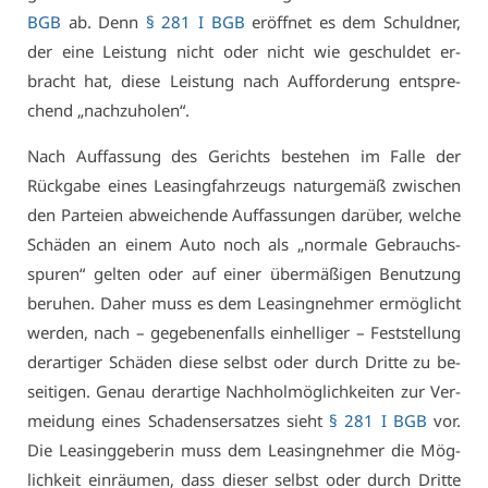
BGB
ab. Denn
§ 281 I BGB
er­öff­net es dem Schuld­ner,
der ei­ne Leis­tung nicht oder nicht wie ge­schul­det er­
bracht hat, die­se Leis­tung nach Auf­for­de­rung ent­spre­
chend „nach­zu­ho­len“.
Nach Auf­fas­sung des Ge­richts be­ste­hen im Fal­le der
Rück­ga­be ei­nes Lea­sing­fahr­zeugs na­tur­ge­mäß zwi­schen
den Par­tei­en ab­wei­chen­de Auf­fas­sun­gen dar­über, wel­che
Schä­den an ei­nem Au­to noch als „nor­ma­le Ge­brauchs­
spu­ren“ gel­ten oder auf ei­ner über­mä­ßi­gen Be­nut­zung
be­ru­hen. Da­her muss es dem Lea­sing­neh­mer er­mög­licht
wer­den, nach – ge­ge­be­nen­falls ein­hel­li­ger – Fest­stel­lung
der­ar­ti­ger Schä­den die­se selbst oder durch Drit­te zu be­
sei­ti­gen. Ge­nau der­ar­ti­ge Nach­hol­mög­lich­kei­ten zur Ver­
mei­dung ei­nes Scha­dens­er­sat­zes sieht
§ 281 I BGB
vor.
Die Lea­sing­ge­be­rin muss dem Lea­sing­neh­mer die Mög­
lich­keit ein­räu­men, dass die­ser selbst oder durch Drit­te