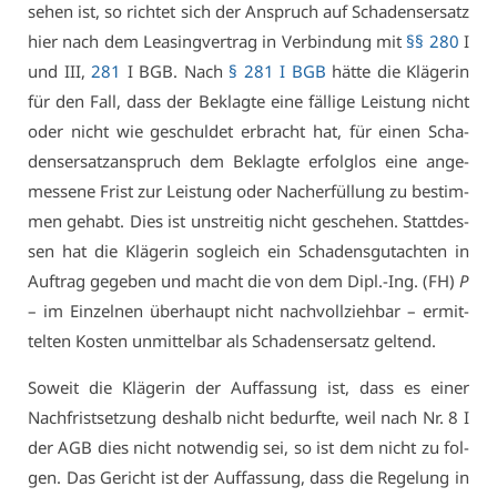
se­hen ist, so rich­tet sich der An­spruch auf Scha­dens­er­satz
hier nach dem Lea­sing­ver­trag in Ver­bin­dung mit
§§ 280
I
und III,
281
I BGB. Nach
§ 281 I BGB
hät­te die Klä­ge­rin
für den Fall, dass der Be­klag­te ei­ne fäl­li­ge Leis­tung nicht
oder nicht wie ge­schul­det er­bracht hat, für ei­nen Scha­
dens­er­satz­an­spruch dem Be­klag­te er­folg­los ei­ne an­ge­
mes­se­ne Frist zur Leis­tung oder Nach­er­fül­lung zu be­stim­
men ge­habt. Dies ist un­strei­tig nicht ge­sche­hen. Statt­des­
sen hat die Klä­ge­rin so­gleich ein Scha­dens­gut­ach­ten in
Auf­trag ge­ge­ben und macht die von dem Dipl.-Ing. (FH)
P
– im Ein­zel­nen über­haupt nicht nach­voll­zieh­bar – er­mit­
tel­ten Kos­ten un­mit­tel­bar als Scha­dens­er­satz gel­tend.
So­weit die Klä­ge­rin der Auf­fas­sung ist, dass es ei­ner
Nach­frist­set­zung des­halb nicht be­durf­te, weil nach Nr. 8 I
der AGB dies nicht not­wen­dig sei, so ist dem nicht zu fol­
gen. Das Ge­richt ist der Auf­fas­sung, dass die Re­ge­lung in