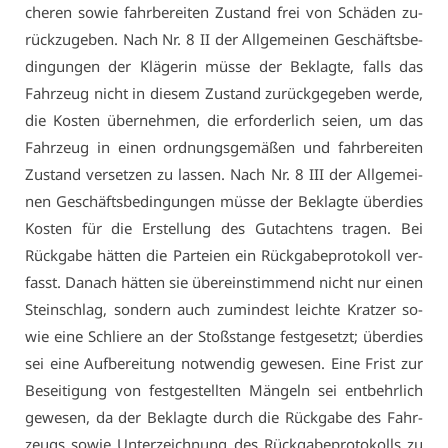
che­ren so­wie fahr­be­rei­ten Zu­stand frei von Schä­den zu­
rück­zu­ge­ben. Nach Nr. 8 II der All­ge­mei­nen Ge­schäfts­be­
din­gun­gen der Klä­ge­rin müs­se der Be­klag­te, falls das
Fahr­zeug nicht in die­sem Zu­stand zu­rück­ge­ge­ben wer­de,
die Kos­ten über­neh­men, die er­for­der­lich sei­en, um das
Fahr­zeug in ei­nen ord­nungs­ge­mä­ßen und fahr­be­rei­ten
Zu­stand ver­set­zen zu las­sen. Nach Nr. 8 III der All­ge­mei­
nen Ge­schäfts­be­din­gun­gen müs­se der Be­klag­te über­dies
Kos­ten für die Er­stel­lung des Gut­ach­tens tra­gen. Bei
Rück­ga­be hät­ten die Par­tei­en ein Rück­ga­be­pro­to­koll ver­
fasst. Da­nach hät­ten sie über­ein­stim­mend nicht nur ei­nen
Stein­schlag, son­dern auch zu­min­dest leich­te Krat­zer so­
wie ei­ne Schlie­re an der Stoß­stan­ge fest­ge­setzt; über­dies
sei ei­ne Auf­be­rei­tung not­wen­dig ge­we­sen. Ei­ne Frist zur
Be­sei­ti­gung von fest­ge­stell­ten Män­geln sei ent­behr­lich
ge­we­sen, da der Be­klag­te durch die Rück­ga­be des Fahr­
zeugs so­wie Un­ter­zeich­nung des Rück­ga­be­pro­to­kolls zu