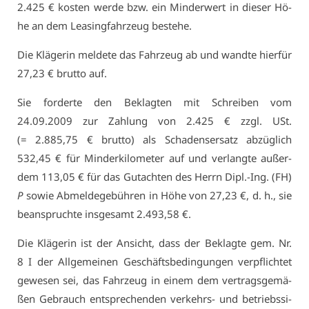
2.425 € kos­ten wer­de bzw. ein Min­der­wert in die­ser Hö­
he an dem Lea­sing­fahr­zeug be­ste­he.
Die Klä­ge­rin mel­de­te das Fahr­zeug ab und wand­te hier­für
27,23 € brut­to auf.
Sie for­der­te den Be­klag­ten mit Schrei­ben vom
24.09.2009 zur Zah­lung von 2.425 € zzgl. USt.
(= 2.885,75 € brut­to) als Scha­dens­er­satz ab­züg­lich
532,45 € für Min­der­ki­lo­me­ter auf und ver­lang­te au­ßer­
dem 113,05 € für das Gut­ach­ten des Herrn Dipl.-Ing. (FH)
P
so­wie Ab­mel­de­ge­büh­ren in Hö­he von 27,23 €, d. h., sie
be­an­spruch­te ins­ge­samt 2.493,58 €.
Die Klä­ge­rin ist der An­sicht, dass der Be­klag­te gem. Nr.
8 I der All­ge­mei­nen Ge­schäfts­be­din­gun­gen ver­pflich­tet
ge­we­sen sei, das Fahr­zeug in ei­nem dem ver­trags­ge­mä­
ßen Ge­brauch ent­spre­chen­den ver­kehrs- und be­triebs­si­