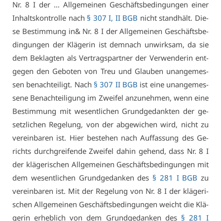
Nr. 8 I der … All­ge­mei­nen Ge­schäfts­be­din­gun­gen ei­ner
In­halts­kon­trol­le nach
§ 307 I, II BGB
nicht stand­hält. Die­
se Be­stim­mung in& Nr. 8 I der All­ge­mei­nen Ge­schäfts­be­
din­gun­gen der Klä­ge­rin ist dem­nach un­wirk­sam, da sie
dem Be­klag­ten als Ver­trags­part­ner der Ver­wen­de­rin ent­
ge­gen den Ge­bo­ten von Treu und Glau­ben un­an­ge­mes­
sen be­nach­tei­ligt. Nach
§ 307 II BGB
ist ei­ne un­an­ge­mes­
se­ne Be­nach­tei­li­gung im Zwei­fel an­zu­neh­men, wenn ei­ne
Be­stim­mung mit we­sent­li­chen Grund­ge­dank­ten der ge­
setz­li­chen Re­ge­lung, von der ab­ge­wi­chen wird, nicht zu
ver­ein­ba­ren ist. Hier be­ste­hen nach Auf­fas­sung des Ge­
richts durch­grei­fen­de Zwei­fel da­hin ge­hend, dass Nr. 8 I
der klä­ge­ri­schen All­ge­mei­nen Ge­schäfts­be­din­gun­gen mit
dem we­sent­li­chen Grund­ge­dan­ken des
§ 281 I BGB
zu
ver­ein­ba­ren ist. Mit der Re­ge­lung von Nr. 8 I der klä­ge­ri­
schen All­ge­mei­nen Ge­schäfts­be­din­gun­gen weicht die Klä­
ge­rin er­heb­lich von dem Grund­ge­dan­ken des
§ 281 I