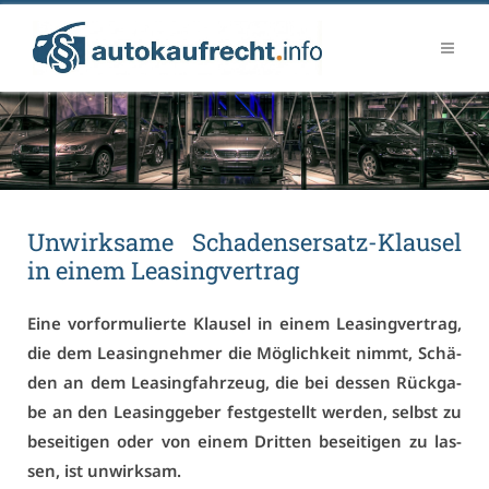
Un­wirk­sa­me Scha­dens­er­satz-Klau­sel
in ei­nem Lea­sing­ver­trag
Ei­ne vor­for­mu­lier­te Klau­sel in ei­nem Lea­sing­ver­trag,
die dem Lea­sing­neh­mer die Mög­lich­keit nimmt, Schä­
den an dem Lea­sing­fahr­zeug, die bei des­sen Rück­ga­
be an den Lea­sing­ge­ber fest­ge­stellt wer­den, selbst zu
be­sei­ti­gen oder von ei­nem Drit­ten be­sei­ti­gen zu las­
sen, ist un­wirk­sam.