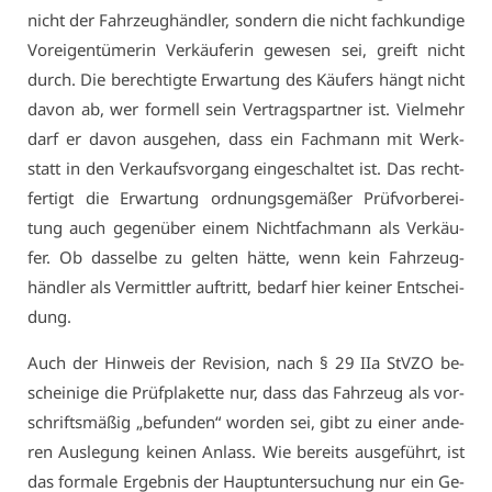
nicht der Fahr­zeug­händ­ler, son­dern die nicht fach­kun­di­ge
Vor­ei­gen­tü­me­rin Ver­käu­fe­rin ge­we­sen sei, greift nicht
durch. Die be­rech­tig­te Er­war­tung des Käu­fers hängt nicht
da­von ab, wer for­mell sein Ver­trags­part­ner ist. Viel­mehr
darf er da­von aus­ge­hen, dass ein Fach­mann mit Werk­
statt in den Ver­kaufs­vor­gang ein­ge­schal­tet ist. Das recht­
fer­tigt die Er­war­tung ord­nungs­ge­mä­ßer Prüf­vor­be­rei­
tung auch ge­gen­über ei­nem Nicht­fach­mann als Ver­käu­
fer. Ob das­sel­be zu gel­ten hät­te, wenn kein Fahr­zeug­
händ­ler als Ver­mitt­ler auf­tritt, be­darf hier kei­ner Ent­schei­
dung.
Auch der Hin­weis der Re­vi­si­on, nach § 29 IIa StV­ZO be­
schei­ni­ge die Prüf­pla­ket­te nur, dass das Fahr­zeug als vor­
schrifts­mä­ßig „be­fun­den“ wor­den sei, gibt zu ei­ner an­de­
ren Aus­le­gung kei­nen An­lass. Wie be­reits aus­ge­führt, ist
das for­ma­le Er­geb­nis der Haupt­un­ter­su­chung nur ein Ge­