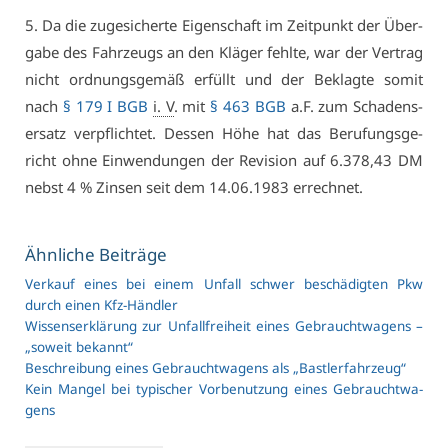
5. Da die zu­ge­si­cher­te Ei­gen­schaft im Zeit­punkt der Über­
ga­be des Fahr­zeugs an den Klä­ger fehl­te, war der Ver­trag
nicht ord­nungs­ge­mäß er­füllt und der Be­klag­te so­mit
nach
§ 179 I BGB
i. V
. mit
§ 463 BGB
a.F. zum Scha­dens­
er­satz ver­pflich­tet. Des­sen Hö­he hat das Be­ru­fungs­ge­
richt oh­ne Ein­wen­dun­gen der Re­vi­si­on auf 6.378,43 DM
nebst 4 % Zin­sen seit dem 14.06.1983 er­rech­net.
Ähn­li­che Bei­trä­ge
Ver­kauf ei­nes bei ei­nem Un­fall schwer be­schä­dig­ten Pkw
durch ei­nen Kfz-Händ­ler
Wis­sens­er­klä­rung zur Un­fall­frei­heit ei­nes Ge­braucht­wa­gens –
„so­weit be­kannt“
Be­schrei­bung ei­nes Ge­braucht­wa­gens als „Bast­ler­fahr­zeug“
Kein Man­gel bei ty­pi­scher Vor­be­nut­zung ei­nes Ge­braucht­wa­
gens