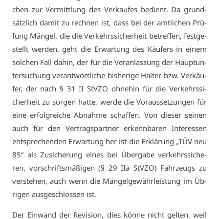
chen zur Ver­mitt­lung des Ver­kau­fes be­dient. Da grund­
sätz­lich da­mit zu rech­nen ist, dass bei der amt­li­chen Prü­
fung Män­gel, die die Ver­kehrs­si­cher­heit be­tref­fen, fest­ge­
stellt wer­den, geht die Er­war­tung des Käu­fers in ei­nem
sol­chen Fall da­hin, der für die Ver­an­las­sung der Haupt­un­
ter­su­chung ver­ant­wort­li­che bis­he­ri­ge Hal­ter bzw. Ver­käu­
fer, der nach § 31 II StV­ZO oh­ne­hin für die Ver­kehrs­si­
cher­heit zu sor­gen hat­te, wer­de die Vor­aus­set­zun­gen für
ei­ne er­folg­rei­che Ab­nah­me schaf­fen. Von die­ser sei­nen
auch für den Ver­trags­part­ner er­kenn­ba­ren In­ter­es­sen
ent­spre­chen­den Er­war­tung her ist die Er­klä­rung „TÜV neu
85“ als Zu­si­che­rung ei­nes bei Über­ga­be ver­kehrs­si­che­
ren, vor­schrifts­mä­ßi­gen (§ 29 IIa StV­ZO) Fahr­zeugs zu
ver­ste­hen, auch wenn die Män­gel­ge­währ­leis­tung im Üb­
ri­gen aus­ge­schlos­sen ist.
Der Ein­wand der Re­vi­si­on, dies kön­ne nicht gel­ten, weil