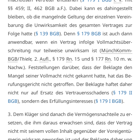
§§ 459; II, 462 BGB a.F.). Da­bei kann es da­hin­ge­stellt
blei­ben, ob die man­geln­de Gel­tung der ein­zel­nen Ver­ein­
ba­rung die Un­wirk­sam­keit des ge­sam­ten Ver­tra­ges zur
Fol­ge hat­te (
§ 139 BGB
). Denn
§ 179 BGB
ist auch dann
an­wend­bar, wenn ein Ver­trag in­fol­ge Voll­machts­über­
schrei­tung nur teil­wei­se un­wirk­sam ist (
MünchKomm-
BGB
/
Thie­le,
2.
Aufl
., § 179
Rn
. 15 und § 177
Rn
. 10 m. w.
Nachw.). Fest­stel­lun­gen dar­über, dass der Be­klag­te den
Man­gel sei­ner Voll­macht nicht ge­kannt hat­te, hat das Be­
ru­fungs­ge­richt nicht ge­trof­fen. Der Be­klag­te haf­tet da­her
nicht nur auf Er­satz des Ver­trau­ens­scha­dens (
§ 179 II
BGB
), son­dern des Er­fül­lungs­in­ter­es­ses (
§ 179 I BGB
).
3. Dem Klä­ger sind da­nach die Ver­mö­gens­nach­tei­le zu er­
set­zen, die ihm dar­aus er­wach­sen sind, dass der Ver­trag
nicht mit sei­nem vol­len In­halt ge­gen­über der Vor­ei­gen­tü­
me­rin wirk­sam ge­wor­den ist und der Be­klag­te da­her von