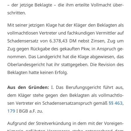
– der jet­zi­ge Be­klag­te – die ihm er­teil­te Voll­macht über­
schrit­ten.
Mit sei­ner jet­zi­gen Kla­ge hat der Klä­ger den Be­klag­ten als
voll­macht­lo­sen Ver­tre­ter und fach­kun­di­gen Ver­mitt­ler auf
Scha­dens­er­satz von 6.378,43 DM nebst Zin­sen, Zug um
Zug ge­gen Rück­ga­be des ge­kauf­ten Pkw, in An­spruch ge­
nom­men. Das Land­ge­richt hat die Kla­ge ab­ge­wie­sen, das
Ober­lan­des­ge­richt hat ihr statt­ge­ge­ben. Die Re­vi­si­on des
Be­klag­ten hat­te kei­nen Er­folg.
Aus den Grün­den:
I. Das Be­ru­fungs­ge­richt führt aus,
dem Klä­ger ste­he ge­gen den Be­klag­ten als voll­macht­lo­
sen Ver­tre­ter ein Scha­dens­er­satz­an­spruch ge­mäß
§§ 463
,
179
I BGB a.F. zu.
Auf­grund der Streit­ver­kün­dung in dem mit der Vor­ei­gen­