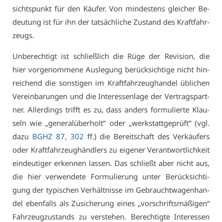
sichts­punkt für den Käu­fer. Von min­des­tens glei­cher Be­
deu­tung ist für ihn der tat­säch­li­che Zu­stand des Kraft­fahr­
zeugs.
Un­be­rech­tigt ist schließ­lich die Rü­ge der Re­vi­si­on, die
hier vor­ge­nom­me­ne Aus­le­gung be­rück­sich­ti­ge nicht hin­
rei­chend die sons­ti­gen im Kraft­fahr­zeug­han­del üb­li­chen
Ver­ein­ba­run­gen und die In­ter­es­sen­la­ge der Ver­trags­part­
ner. Al­ler­dings trifft es zu, dass an­ders for­mu­lier­te Klau­
seln wie „ge­ne­ral­über­holt“ oder „werk­statt­ge­prüft“ (vgl.
da­zu
BGHZ 87, 302
ff.) die Be­reit­schaft des Ver­käu­fers
oder Kraft­fahr­zeug­händ­lers zu ei­ge­ner Ver­ant­wort­lich­keit
ein­deu­ti­ger er­ken­nen las­sen. Das schließt aber nicht aus,
die hier ver­wen­de­te For­mu­lie­rung un­ter Be­rück­sich­ti­
gung der ty­pi­schen Ver­hält­nis­se im Ge­braucht­wa­gen­han­
del eben­falls als Zu­si­che­rung ei­nes „vor­schrifts­mä­ßi­gen“
Fahr­zeug­zu­stands zu ver­ste­hen. Be­rech­tig­te In­ter­es­sen