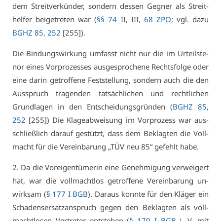
dem Streit­ver­kün­der, son­dern des­sen Geg­ner als Streit­
hel­fer bei­ge­tre­ten war (
§§ 74
II, III,
68 ZPO
; vgl. da­zu
BGHZ 85, 252
[255]).
Die Bin­dungs­wir­kung um­fasst nicht nur die im Ur­teils­te­
nor ei­nes Vor­pro­zes­ses aus­ge­spro­che­ne Rechts­fol­ge oder
ei­ne dar­in ge­trof­fe­ne Fest­stel­lung, son­dern auch die den
Aus­spruch tra­gen­den tat­säch­li­chen und recht­li­chen
Grund­la­gen in den Ent­schei­dungs­grün­den (
BGHZ 85,
252
[255]) Die Kla­ge­ab­wei­sung im Vor­pro­zess war aus­
schließ­lich dar­auf ge­stützt, dass dem Be­klag­ten die Voll­
macht für die Ver­ein­ba­rung „TÜV neu 85“ ge­fehlt ha­be.
2. Da die Vor­ei­gen­tü­me­rin ei­ne Ge­neh­mi­gung ver­wei­gert
hat, war die voll­macht­los ge­trof­fe­ne Ver­ein­ba­rung un­
wirk­sam (
§ 177 I BGB
). Dar­aus konn­te für den Klä­ger ein
Scha­dens­er­satz­an­spruch ge­gen den Be­klag­ten als voll­
macht­lo­sen Ver­tre­ter ent­ste­hen (
§ 179 I BGB
i. V
. mit