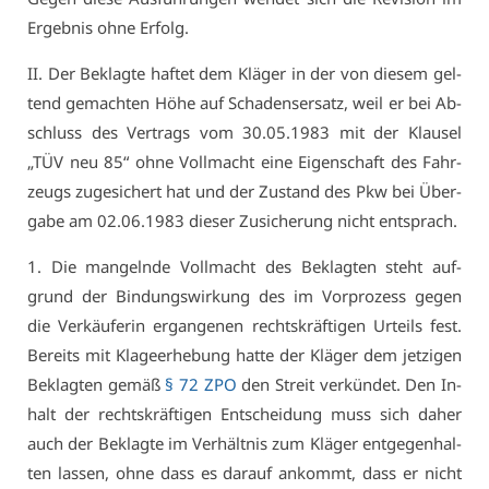
Er­geb­nis oh­ne Er­folg.
II. Der Be­klag­te haf­tet dem Klä­ger in der von die­sem gel­
tend ge­mach­ten Hö­he auf Scha­dens­er­satz, weil er bei Ab­
schluss des Ver­trags vom 30.05.1983 mit der Klau­sel
„TÜV neu 85“ oh­ne Voll­macht ei­ne Ei­gen­schaft des Fahr­
zeugs zu­ge­si­chert hat und der Zu­stand des Pkw bei Über­
ga­be am 02.06.1983 die­ser Zu­si­che­rung nicht ent­sprach.
1. Die man­geln­de Voll­macht des Be­klag­ten steht auf­
grund der Bin­dungs­wir­kung des im Vor­pro­zess ge­gen
die Ver­käu­fe­rin er­gan­ge­nen rechts­kräf­ti­gen Ur­teils fest.
Be­reits mit Kla­ge­er­he­bung hat­te der Klä­ger dem jet­zi­gen
Be­klag­ten ge­mäß
§ 72 ZPO
den Streit ver­kün­det. Den In­
halt der rechts­kräf­ti­gen Ent­schei­dung muss sich da­her
auch der Be­klag­te im Ver­hält­nis zum Klä­ger ent­ge­gen­hal­
ten las­sen, oh­ne dass es dar­auf an­kommt, dass er nicht