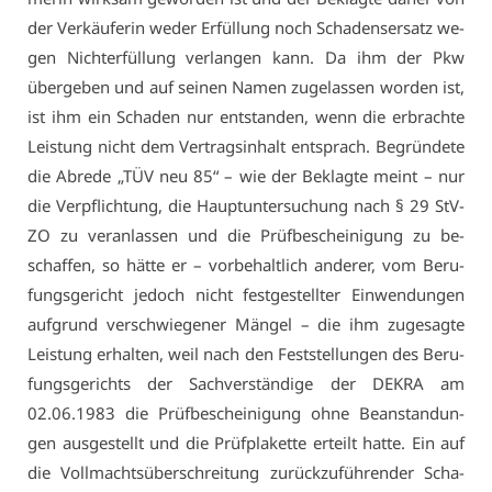
der Ver­käu­fe­rin we­der Er­fül­lung noch Scha­dens­er­satz we­
gen Nicht­er­fül­lung ver­lan­gen kann. Da ihm der Pkw
über­ge­ben und auf sei­nen Na­men zu­ge­las­sen wor­den ist,
ist ihm ein Scha­den nur ent­stan­den, wenn die er­brach­te
Leis­tung nicht dem Ver­trags­in­halt ent­sprach. Be­grün­de­te
die Ab­re­de „TÜV neu 85“ – wie der Be­klag­te meint – nur
die Ver­pflich­tung, die Haupt­un­ter­su­chung nach § 29 StV­
ZO zu ver­an­las­sen und die Prüf­be­schei­ni­gung zu be­
schaf­fen, so hät­te er – vor­be­halt­lich an­de­rer, vom Be­ru­
fungs­ge­richt je­doch nicht fest­ge­stell­ter Ein­wen­dun­gen
auf­grund ver­schwie­ge­ner Män­gel – die ihm zu­ge­sag­te
Leis­tung er­hal­ten, weil nach den Fest­stel­lun­gen des Be­ru­
fungs­ge­richts der Sach­ver­stän­di­ge der DE­KRA am
02.06.1983 die Prüf­be­schei­ni­gung oh­ne Be­an­stan­dun­
gen aus­ge­stellt und die Prüf­pla­ket­te er­teilt hat­te. Ein auf
die Voll­machts­über­schrei­tung zu­rück­zu­füh­ren­der Scha­