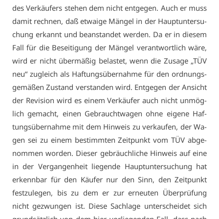
des Ver­käu­fers ste­hen dem nicht ent­ge­gen. Auch er muss
da­mit rech­nen, daß et­wai­ge Män­gel in der Haupt­un­ter­su­
chung er­kannt und be­an­stan­det wer­den. Da er in die­sem
Fall für die Be­sei­ti­gung der Män­gel ver­ant­wort­lich wä­re,
wird er nicht über­mä­ßig be­las­tet, wenn die Zu­sa­ge „TÜV
neu“ zu­gleich als Haf­tungs­über­nah­me für den ord­nungs­
ge­mä­ßen Zu­stand ver­stan­den wird. Ent­ge­gen der An­sicht
der Re­vi­si­on wird es ei­nem Ver­käu­fer auch nicht un­mög­
lich ge­macht, ei­nen Ge­braucht­wa­gen oh­ne ei­ge­ne Haf­
tungs­über­nah­me mit dem Hin­weis zu ver­kau­fen, der Wa­
gen sei zu ei­nem be­stimm­ten Zeit­punkt vom TÜV ab­ge­
nom­men wor­den. Die­ser ge­bräuch­li­che Hin­weis auf ei­ne
in der Ver­gan­gen­heit lie­gen­de Haupt­un­ter­su­chung hat
er­kenn­bar für den Käu­fer nur den Sinn, den Zeit­punkt
fest­zu­le­gen, bis zu dem er zur er­neu­ten Über­prü­fung
nicht ge­zwun­gen ist. Die­se Sach­la­ge un­ter­schei­det sich