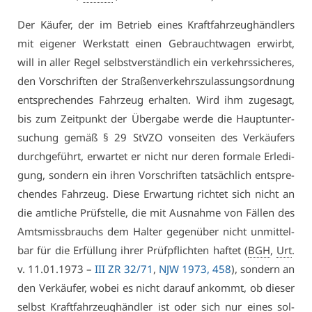
Der Käu­fer, der im Be­trieb ei­nes Kraft­fahr­zeug­händ­lers
mit ei­ge­ner Werk­statt ei­nen Ge­braucht­wa­gen er­wirbt,
will in al­ler Re­gel selbst­ver­ständ­lich ein ver­kehrs­si­che­res,
den Vor­schrif­ten der Stra­ßen­ver­kehrs­zu­las­sungs­ord­nung
ent­spre­chen­des Fahr­zeug er­hal­ten. Wird ihm zu­ge­sagt,
bis zum Zeit­punkt der Über­ga­be wer­de die Haupt­un­ter­
su­chung ge­mäß § 29 StV­ZO von­sei­ten des Ver­käu­fers
durch­ge­führt, er­war­tet er nicht nur de­ren for­ma­le Er­le­di­
gung, son­dern ein ih­ren Vor­schrif­ten tat­säch­lich ent­spre­
chen­des Fahr­zeug. Die­se Er­war­tung rich­tet sich nicht an
die amt­li­che Prüf­stel­le, die mit Aus­nah­me von Fäl­len des
Amts­miss­brauchs dem Hal­ter ge­gen­über nicht un­mit­tel­
bar für die Er­fül­lung ih­rer Prüf­pflich­ten haf­tet (
BGH
,
Urt
.
v. 11.01.1973 –
III ZR 32/71
,
NJW 1973, 458
), son­dern an
den Ver­käu­fer, wo­bei es nicht dar­auf an­kommt, ob die­ser
selbst Kraft­fahr­zeug­händ­ler ist oder sich nur ei­nes sol­