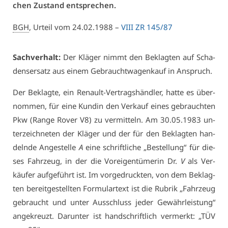
chen Zu­stand ent­spre­chen.
BGH
, Ur­teil vom 24.02.1988 –
VI­II ZR 145/87
Sach­ver­halt:
Der Klä­ger nimmt den Be­klag­ten auf Scha­
dens­er­satz aus ei­nem Ge­braucht­wa­gen­kauf in An­spruch.
Der Be­klag­te, ein Re­nault-Ver­trags­händ­ler, hat­te es über­
nom­men, für ei­ne Kun­din den Ver­kauf ei­nes ge­brauch­ten
Pkw (Ran­ge Ro­ver V8) zu ver­mit­teln. Am 30.05.1983 un­
ter­zeich­ne­ten der Klä­ger und der für den Be­klag­ten han­
deln­de An­ge­stel­le
A
ei­ne schrift­li­che „Be­stel­lung“ für die­
ses Fahr­zeug, in der die Vor­ei­gen­tü­me­rin Dr.
V
als Ver­
käu­fer auf­ge­führt ist. Im vor­ge­druck­ten, von dem Be­klag­
ten be­reit­ge­stell­ten For­mu­l­ar­text ist die Ru­brik „Fahr­zeug
ge­braucht und un­ter Aus­schluss je­der Ge­währ­leis­tung“
an­ge­kreuzt. Dar­un­ter ist hand­schrift­lich ver­merkt: „TÜV