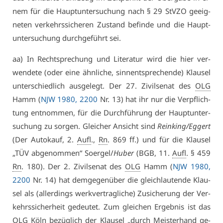
nem für die Haupt­un­ter­su­chung nach § 29 StV­ZO ge­eig­
ne­ten ver­kehrs­si­che­ren Zu­stand be­fin­de und die Haupt­
un­ter­su­chung durch­ge­führt sei.
aa) In Recht­spre­chung und Li­te­ra­tur wird die hier ver­
wen­de­te (oder ei­ne ähn­li­che, sinn­ent­spre­chen­de) Klau­sel
un­ter­schied­lich aus­ge­legt. Der 27. Zi­vil­se­nat des
OLG
Hamm (
NJW 1980, 2200
Nr. 13) hat ihr nur die Ver­pflich­
tung ent­nom­men, für die Durch­füh­rung der Haupt­un­ter­
su­chung zu sor­gen. Glei­cher An­sicht sind
Rein­king/Eg­gert
(Der Au­to­kauf, 2.
Aufl
.,
Rn
. 869 ff.) und für die Klau­sel
„TÜV ab­ge­nom­men“ So­er­gel/
Hu­ber
(BGB, 11.
Aufl
. § 459
Rn
. 180). Der 2. Zi­vil­se­nat des
OLG
Hamm (
NJW 1980,
2200
Nr. 14) hat dem­ge­gen­über die gleich­lau­ten­de Klau­
sel als (al­ler­dings werk­ver­trag­li­che) Zu­si­che­rung der Ver­
kehrs­si­cher­heit ge­deu­tet. Zum glei­chen Er­geb­nis ist das
OLG
Köln be­züg­lich der Klau­sel „durch Meis­ter­hand ge­