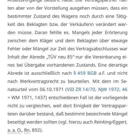
ten aber von der Vor­stel­lung aus­ge­hen müs­sen, dass ein
be­stimm­ter Zu­stand des Wa­gens noch durch ei­ne Tä­tig­
keit des Be­klag­ten bzw. der Ver­käu­fe­rin ver­än­dert wer­
den müs­se. Dar­an fehl­te es. Man­gels je­der Er­ör­te­rung
zwi­schen dem Klä­ger und dem Be­klag­ten über et­wai­ge
Feh­ler oder Män­gel zur Zeit des Ver­trags­ab­schlus­ses war
In­halt der Ab­re­de „TÜV neu 85“ nur die Ver­ein­ba­rung ei­
nes bei Über­ga­be vor­han­de­nen Zu­stands. Ei­ne der­ar­ti­ge
Ab­re­de ist aus­schließ­lich nach
§ 459 BGB
a.F. und nicht
nach Werk­ver­trags­recht zu be­ur­tei­len. Mit dem im Se­
nats­ur­teil vom 06.10.1971 (
VI­II ZR 14/70
,
NJW 1972, 46
= WM 1971, 1437) ent­schie­de­nen Fall ist der vor­lie­gen­de
nicht zu ver­glei­chen, weil dort Ei­nig­keit der Ver­trags­par­
tei­en dar­über be­stand, daß be­stimmt be­zeich­ne­te Män­gel
be­sei­tigt wer­den soll­ten (vgl. hier­zu auch
Rein­king/Eg­gert,
a. a. O
.,
Rn
. 892).