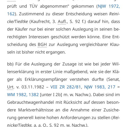
prüft und TÜV ab­ge­nom­men“ ge­kom­men (
NJW 1972,
162
). Zu­stim­mend zu die­ser Ent­schei­dung wei­sen
Rei­ni­
cke/Tiedt­ke
(Kauf­recht, 3.
Aufl
., S. 92 f.) dar­auf hin, dass
der Käu­fer nur bei ei­ner sol­chen Aus­le­gung in sei­nen be­
rech­tig­ten In­ter­es­sen ge­schützt wer­den kön­ne. Ei­ne Ent­
schei­dung des
BGH
zur Aus­le­gung ver­gleich­ba­rer Klau­
seln ist bis­her nicht er­gan­gen.
bb) Für die Aus­le­gung der Zu­sa­ge ist wie bei je­der Wil­
lens­er­klä­rung in ers­ter Li­nie maß­ge­bend, wie sie der Klä­
ger als Er­klä­rungs­emp­fän­ger ver­ste­hen durf­te (Se­nat,
Urt
. v. 03.11.1982 –
VI­II ZR 282/81
,
NJW 1983, 217
=
WM 1982, 1382
[un­ter I 2b] m. w. Nachw.). Da­bei sind im
Ge­braucht­wa­gen­han­del mit Rück­sicht auf des­sen be­son­
de­re Markt­ver­hält­nis­se an die An­nah­me ei­ner Zu­si­che­
rung ge­ne­rell kei­ne ho­hen An­for­de­run­gen zu stel­len (
Rei­
ni­cke/Tiedt­ke,
a. a. O
., S. 92 m. w. Nachw.).