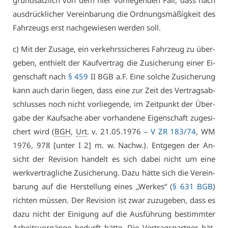
grund­sätz­lich von dem hier vor­lie­gen­den Fall, dass nach
aus­drück­li­cher Ver­ein­ba­rung die Ord­nungs­mä­ßig­keit des
Fahr­zeugs erst nach­ge­wie­sen wer­den soll.
c) Mit der Zu­sa­ge, ein ver­kehrs­si­che­res Fahr­zeug zu über­
ge­ben, ent­hielt der Kauf­ver­trag die Zu­si­che­rung ei­ner Ei­
gen­schaft nach
§ 459
II BGB a.F. Ei­ne sol­che Zu­si­che­rung
kann auch dar­in lie­gen, dass ei­ne zur Zeit des Ver­trags­ab­
schlus­ses noch nicht vor­lie­gen­de, im Zeit­punkt der Über­
ga­be der Kauf­sa­che aber vor­han­de­ne Ei­gen­schaft zu­ge­si­
chert wird (
BGH
,
Urt
. v. 21.05.1976 –
V ZR 183/74
, WM
1976, 978 [un­ter I 2] m. w. Nachw.). Ent­ge­gen der An­
sicht der Re­vi­si­on han­delt es sich da­bei nicht um ei­ne
werk­ver­trag­li­che Zu­si­che­rung. Da­zu hät­te sich die Ver­ein­
ba­rung auf die Her­stel­lung ei­nes „Wer­kes“ (
§ 631 BGB
)
rich­ten müs­sen. Der Re­vi­si­on ist zwar zu­zu­ge­ben, dass es
da­zu nicht der Ei­ni­gung auf die Aus­füh­rung be­stimm­ter
Ar­beits­vor­gän­ge be­durft hät­te. Die Ver­trags­part­ner hät­