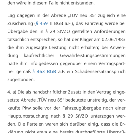
den wä­re in die­sem Fal­le nicht ent­stan­den.
Lag da­ge­gen in der Ab­re­de „TÜV neu 85“ zu­gleich ei­ne
Zu­si­che­rung (
§ 459
II BGB a.F.), das Fahr­zeug wer­de bei
Über­ga­be den in § 29 StV­ZO ge­stell­ten An­for­de­run­gen
tat­säch­lich ent­spre­chen, so hat der Klä­ger am 02.06.1983
die ihm zu­ge­sag­te Leis­tung nicht er­hal­ten; bei An­wen­
dung kauf­recht­li­cher Ge­währ­leis­tungs­be­stim­mun­gen
hät­te ihm in­fol­ge­des­sen ge­gen­über ei­nem Ver­trags­part­
ner ge­mäß
§ 463 BGB
a.F. ein Scha­dens­er­satz­an­spruch
zu­ge­stan­den.
4. a) Die als hand­schrift­li­cher Zu­satz in den Ver­trag ein­ge­
setz­te Ab­re­de „TÜV neu 85“ be­deu­te­te un­strei­tig, der ver­
kauf­te Pkw sol­le vor der Fahr­zeug­über­ga­be noch ei­ner
Haupt­un­ter­su­chung nach § 29 StV­ZO un­ter­zo­gen wer­
den. Die Par­tei­en wa­ren sich dar­über ei­nig, dass die Er­
klä­rung nicht et­wa ei­ne be­reits durch­ge­führ­te Über­prü­