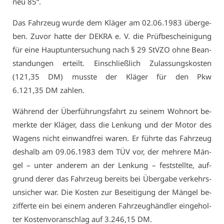
neu 85“.
Das Fahr­zeug wur­de dem Klä­ger am 02.06.1983 über­ge­
ben. Zu­vor hat­te der DE­KRA e. V. die Prüf­be­schei­ni­gung
für ei­ne Haupt­un­ter­su­chung nach § 29 StV­ZO oh­ne Be­an­
stan­dun­gen er­teilt. Ein­schließ­lich Zu­las­sungs­kos­ten
(121,35 DM) muss­te der Klä­ger für den Pkw
6.121,35 DM zah­len.
Wäh­rend der Über­füh­rungs­fahrt zu sei­nem Wohn­ort be­
merk­te der Klä­ger, dass die Len­kung und der Mo­tor des
Wa­gens nicht ein­wand­frei wa­ren. Er führ­te das Fahr­zeug
des­halb am 09.06.1983 dem TÜV vor, der meh­re­re Män­
gel – un­ter an­de­rem an der Len­kung – fest­stell­te, auf­
grund de­rer das Fahr­zeug be­reits bei Über­ga­be ver­kehrs­
un­si­cher war. Die Kos­ten zur Be­sei­ti­gung der Män­gel be­
zif­fer­te ein bei ei­nem an­de­ren Fahr­zeug­händ­ler ein­ge­hol­
ter Kos­ten­vor­an­schlag auf 3.246,15 DM.