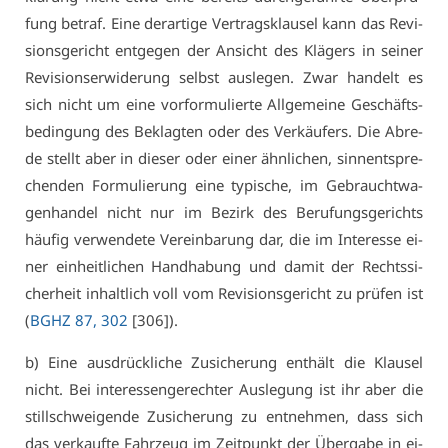
fung be­traf. Ei­ne der­ar­ti­ge Ver­trags­klau­sel kann das Re­vi­
si­ons­ge­richt ent­ge­gen der An­sicht des Klä­gers in sei­ner
Re­vi­si­ons­er­wi­de­rung selbst aus­le­gen. Zwar han­delt es
sich nicht um ei­ne vor­for­mu­lier­te All­ge­mei­ne Ge­schäfts­
be­din­gung des Be­klag­ten oder des Ver­käu­fers. Die Ab­re­
de stellt aber in die­ser oder ei­ner ähn­li­chen, sinn­ent­spre­
chen­den For­mu­lie­rung ei­ne ty­pi­sche, im Ge­braucht­wa­
gen­han­del nicht nur im Be­zirk des Be­ru­fungs­ge­richts
häu­fig ver­wen­de­te Ver­ein­ba­rung dar, die im In­ter­es­se ei­
ner ein­heit­li­chen Hand­ha­bung und da­mit der Rechts­si­
cher­heit in­halt­lich voll vom Re­vi­si­ons­ge­richt zu prü­fen ist
(
BGHZ 87, 302
[306]).
b) Ei­ne aus­drück­li­che Zu­si­che­rung ent­hält die Klau­sel
nicht. Bei in­ter­es­sen­ge­rech­ter Aus­le­gung ist ihr aber die
still­schwei­gen­de Zu­si­che­rung zu ent­neh­men, dass sich
das ver­kauf­te Fahr­zeug im Zeit­punkt der Über­ga­be in ei­