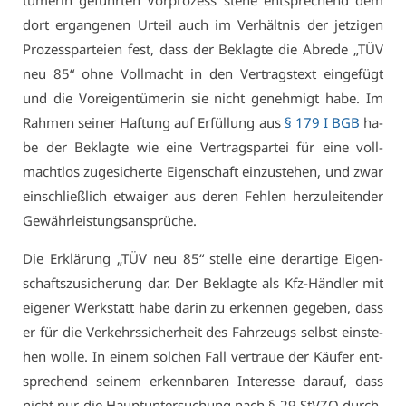
tü­me­rin ge­führ­ten Vor­pro­zess ste­he ent­spre­chend dem
dort er­gan­ge­nen Ur­teil auch im Ver­hält­nis der jet­zi­gen
Pro­zess­par­tei­en fest, dass der Be­klag­te die Ab­re­de „TÜV
neu 85“ oh­ne Voll­macht in den Ver­trags­text ein­ge­fügt
und die Vor­ei­gen­tü­me­rin sie nicht ge­neh­migt ha­be. Im
Rah­men sei­ner Haf­tung auf Er­fül­lung aus
§ 179 I BGB
ha­
be der Be­klag­te wie ei­ne Ver­trags­par­tei für ei­ne voll­
macht­los zu­ge­si­cher­te Ei­gen­schaft ein­zu­ste­hen, und zwar
ein­schließ­lich et­wai­ger aus de­ren Feh­len her­zu­lei­ten­der
Ge­währ­leis­tungs­an­sprü­che.
Die Er­klä­rung „TÜV neu 85“ stel­le ei­ne der­ar­ti­ge Ei­gen­
schafts­zu­si­che­rung dar. Der Be­klag­te als Kfz-Händ­ler mit
ei­ge­ner Werk­statt ha­be dar­in zu er­ken­nen ge­ge­ben, dass
er für die Ver­kehrs­si­cher­heit des Fahr­zeugs selbst ein­ste­
hen wol­le. In ei­nem sol­chen Fall ver­traue der Käu­fer ent­
spre­chend sei­nem er­kenn­ba­ren In­ter­es­se dar­auf, dass
nicht nur die Haupt­un­ter­su­chung nach § 29 StV­ZO durch­