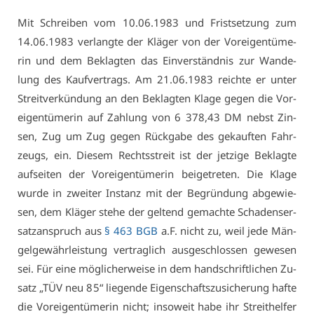
Mit Schrei­ben vom 10.06.1983 und Frist­set­zung zum
14.06.1983 ver­lang­te der Klä­ger von der Vor­ei­gen­tü­me­
rin und dem Be­klag­ten das Ein­ver­ständ­nis zur Wan­de­
lung des Kauf­ver­trags. Am 21.06.1983 reich­te er un­ter
Streit­ver­kün­dung an den Be­klag­ten Kla­ge ge­gen die Vor­
ei­gen­tü­me­rin auf Zah­lung von 6 378,43 DM nebst Zin­
sen, Zug um Zug ge­gen Rück­ga­be des ge­kauf­ten Fahr­
zeugs, ein. Die­sem Rechts­streit ist der jet­zi­ge Be­klag­te
auf­sei­ten der Vor­ei­gen­tü­me­rin bei­ge­tre­ten. Die Kla­ge
wur­de in zwei­ter In­stanz mit der Be­grün­dung ab­ge­wie­
sen, dem Klä­ger ste­he der gel­tend ge­mach­te Scha­dens­er­
satz­an­spruch aus
§ 463 BGB
a.F. nicht zu, weil je­de Män­
gel­ge­währ­leis­tung ver­trag­lich aus­ge­schlos­sen ge­we­sen
sei. Für ei­ne mög­li­cher­wei­se in dem hand­schrift­li­chen Zu­
satz „TÜV neu 85“ lie­gen­de Ei­gen­schafts­zu­si­che­rung haf­te
die Vor­ei­gen­tü­me­rin nicht; in­so­weit ha­be ihr Streit­hel­fer