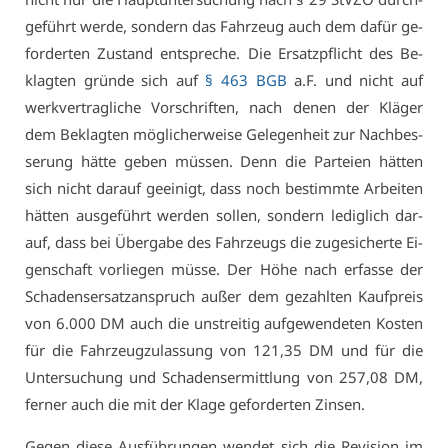
ge­führt wer­de, son­dern das Fahr­zeug auch dem da­für ge­
for­der­ten Zu­stand ent­spre­che. Die Er­satz­pflicht des Be­
klag­ten grün­de sich auf
§ 463 BGB
a.F. und nicht auf
werk­ver­trag­li­che Vor­schrif­ten, nach de­nen der Klä­ger
dem Be­klag­ten mög­li­cher­wei­se Ge­le­gen­heit zur Nach­bes­
se­rung hät­te ge­ben müs­sen. Denn die Par­tei­en hät­ten
sich nicht dar­auf ge­ei­nigt, dass noch be­stimm­te Ar­bei­ten
hät­ten aus­ge­führt wer­den sol­len, son­dern le­dig­lich dar­
auf, dass bei Über­ga­be des Fahr­zeugs die zu­ge­si­cher­te Ei­
gen­schaft vor­lie­gen müs­se. Der Hö­he nach er­fas­se der
Scha­dens­er­satz­an­spruch au­ßer dem ge­zahl­ten Kauf­preis
von 6.000 DM auch die un­strei­tig auf­ge­wen­de­ten Kos­ten
für die Fahr­zeug­zu­las­sung von 121,35 DM und für die
Un­ter­su­chung und Scha­den­ser­mitt­lung von 257,08 DM,
fer­ner auch die mit der Kla­ge ge­for­der­ten Zin­sen.
Ge­gen die­se Aus­füh­run­gen wen­det sich die Re­vi­si­on im