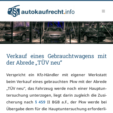
Ver­kauf ei­nes Ge­braucht­wa­gens mit
der Ab­re­de „TÜV neu“
Ver­spricht ein Kfz-Händ­ler mit ei­ge­ner Werk­statt
beim Ver­kauf ei­nes ge­brauch­ten Pkw mit der Ab­re­de
„TÜV neu“, das Fahr­zeug wer­de noch ei­ner Haupt­un­
ter­su­chung un­ter­zo­gen, liegt dar­in zu­gleich die Zu­si­
che­rung nach
§ 459
II BGB a.F., der Pkw wer­de bei
Über­ga­be dem für die Haupt­un­ter­su­chung er­for­der­li­