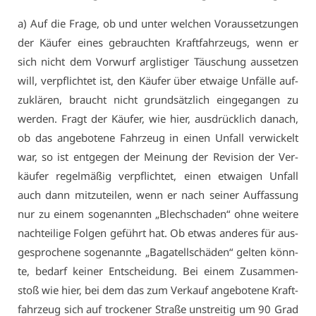
a) Auf die Fra­ge, ob und un­ter wel­chen Vor­aus­set­zun­gen
der Käu­fer ei­nes ge­brauch­ten Kraft­fahr­zeugs, wenn er
sich nicht dem Vor­wurf arg­lis­ti­ger Täu­schung aus­set­zen
will, ver­pflich­tet ist, den Käu­fer über et­wai­ge Un­fäl­le auf­
zu­klä­ren, braucht nicht grund­sätz­lich ein­ge­gan­gen zu
wer­den. Fragt der Käu­fer, wie hier, aus­drück­lich da­nach,
ob das an­ge­bo­te­ne Fahr­zeug in ei­nen Un­fall ver­wi­ckelt
war, so ist ent­ge­gen der Mei­nung der Re­vi­si­on der Ver­
käu­fer re­gel­mä­ßig ver­pflich­tet, ei­nen et­wai­gen Un­fall
auch dann mit­zu­tei­len, wenn er nach sei­ner Auf­fas­sung
nur zu ei­nem so­ge­nann­ten „Blech­scha­den“ oh­ne wei­te­re
nach­tei­li­ge Fol­gen ge­führt hat. Ob et­was an­de­res für aus­
ge­spro­che­ne so­ge­nann­te „Ba­ga­tell­schä­den“ gel­ten könn­
te, be­darf kei­ner Ent­schei­dung. Bei ei­nem Zu­sam­men­
stoß wie hier, bei dem das zum Ver­kauf an­ge­bo­te­ne Kraft­
fahr­zeug sich auf tro­cke­ner Stra­ße un­strei­tig um 90 Grad