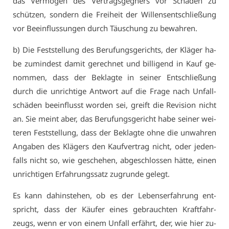
das Ver­mö­gen des Ver­trags­geg­ners vor Schä­den zu
schüt­zen, son­dern die Frei­heit der Wil­lens­ent­schlie­ßung
vor Be­ein­flus­sun­gen durch Täu­schung zu be­wah­ren.
b) Die Fest­stel­lung des Be­ru­fungs­ge­richts, der Klä­ger ha­
be zu­min­dest da­mit ge­rech­net und bil­li­gend in Kauf ge­
nom­men, dass der Be­klag­te in sei­ner Ent­schlie­ßung
durch die un­rich­ti­ge Ant­wort auf die Fra­ge nach Un­fall­
schä­den be­ein­flusst wor­den sei, greift die Re­vi­si­on nicht
an. Sie meint aber, das Be­ru­fungs­ge­richt ha­be sei­ner wei­
te­ren Fest­stel­lung, dass der Be­klag­te oh­ne die un­wah­ren
An­ga­ben des Klä­gers den Kauf­ver­trag nicht, oder je­den­
falls nicht so, wie ge­sche­hen, ab­ge­schlos­sen hät­te, ei­nen
un­rich­ti­gen Er­fah­rungs­satz zu­grun­de ge­legt.
Es kann da­hin­ste­hen, ob es der Le­bens­er­fah­rung ent­
spricht, dass der Käu­fer ei­nes ge­brauch­ten Kraft­fahr­
zeugs, wenn er von ei­nem Un­fall er­fährt, der, wie hier zu­