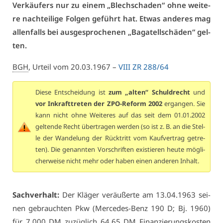
Ver­käu­fers nur zu ei­nem „Blech­scha­den“ oh­ne wei­te­
re nach­tei­li­ge Fol­gen ge­führt hat. Et­was an­de­res mag
al­len­falls bei aus­ge­spro­che­nen „Ba­ga­tell­schä­den“ gel­
ten.
BGH
, Ur­teil vom 20.03.1967 –
VI­II ZR 288/64
Die­se Ent­schei­dung ist
zum „al­ten“ Schuld­recht
und
vor In­kraft­tre­ten der ZPO-Re­form 2002
er­gan­gen. Sie
kann nicht oh­ne Wei­te­res auf das seit dem 01.01.2002
gel­ten­de Recht über­tra­gen wer­den (so ist z. B. an die Stel­
le der Wan­de­lung der Rück­tritt vom Kauf­ver­trag ge­tre­
ten). Die ge­nann­ten Vor­schrif­ten exis­tie­ren heu­te mög­li­
cher­wei­se nicht mehr oder ha­ben ei­nen an­de­ren In­halt.
Sach­ver­halt:
Der Klä­ger ver­äu­ßer­te am 13.04.1963 sei­
nen ge­brauch­ten Pkw (Mer­ce­des-Benz 190 D; Bj. 1960)
für 7.000 DM zu­züg­lich 64,65 DM Fi­nan­zie­rungs­kos­ten