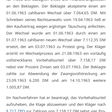
an den Be­klag­ten. Der Be­klag­te ak­zep­tier­te ei­nen am
01.06.1963 zahl­ba­ren Wech­sel über 7.064,65 DM. Mit
Schrei­ben sei­nes Rechts­an­walts vom 19.04.1963 ließ er
den Kauf­ver­trag we­gen arg­lis­ti­ger Täu­schung an­fech­ten.
Der Wech­sel wur­de am 01.06.1963 durch ei­nen am
01.07.1963 zahl­ba­ren neu­en Wech­sel über 7.112,35 DM
er­setzt, der am 03.07.1963 zu Pro­test ging. Der Klä­ger
erstritt im Wech­sel­pro­zess am 21.08.1963 ein vor­läu­fig
voll­streck­ba­res Vor­be­halts­ur­teil über 7.158,17 DM
nebst vier Pro­zent Zin­sen seit 03.07.1963. Der Be­klag­te
zahl­te zur Ab­wen­dung der Zwangs­voll­stre­ckung am
23.09.1963 6.200 DM und am 14.10.1963 wei­te­re
1.005,87 DM.
Im Nach­ver­fah­ren hat er be­an­tragt, das Vor­be­halts­ur­teil
auf­zu­he­ben, die Kla­ge ab­zu­wei­sen und den Klä­ger nach
§ 717 ZPO
zur Zah­lung von 7.158,17 DM nebst vier Pro­