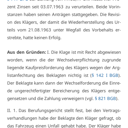
zent Zin­sen seit 03.07.1963 zu ver­ur­tei­len. Bei­de Vor­in­
stan­zen ha­ben sei­nen An­trä­gen statt­ge­ge­ben. Die Re­vi­si­
on des Klä­gers, der da­mit die Wie­der­her­stel­lung des Ur­
teils vom 21.08.1963 un­ter Weg­fall des Vor­be­halts er­
streb­te, hat­te kei­nen Er­folg.
Aus den Grün­den:
I. Die Kla­ge ist mit Recht ab­ge­wie­sen
wor­den, wenn die der Wech­sel­ver­pflich­tung zu­grun­de
lie­gen­de Kauf­preis­for­de­rung des Klä­gers we­gen der Arg­
listan­fech­tung des Be­klag­ten nich­tig ist (
§ 142 I BGB
).
Der Be­klag­te kann dann der Wech­sel­for­de­rung die Ein­re­
de un­ge­recht­fer­tig­ter Be­rei­che­rung des Klä­gers ent­ge­
gen­set­zen und die Zah­lung ver­wei­gern (vgl.
§ 821 BGB
).
II. 1. Das Be­ru­fungs­ge­richt stellt fest, bei den Ver­trags­
ver­hand­lun­gen ha­be der Be­klag­te den Klä­ger ge­fragt, ob
das Fahr­zeug ei­nen Un­fall ge­habt ha­be. Der Klä­ger ha­be