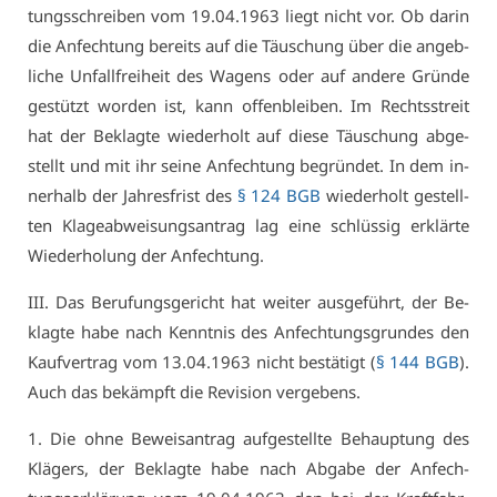
tungs­schrei­ben vom 19.04.1963 liegt nicht vor. Ob dar­in
die An­fech­tung be­reits auf die Täu­schung über die an­geb­
li­che Un­fall­frei­heit des Wa­gens oder auf an­de­re Grün­de
ge­stützt wor­den ist, kann of­fen­blei­ben. Im Rechts­streit
hat der Be­klag­te wie­der­holt auf die­se Täu­schung ab­ge­
stellt und mit ihr sei­ne An­fech­tung be­grün­det. In dem in­
ner­halb der Jah­res­frist des
§ 124 BGB
wie­der­holt ge­stell­
ten Kla­ge­ab­wei­sungs­an­trag lag ei­ne schlüs­sig er­klär­te
Wie­der­ho­lung der An­fech­tung.
III. Das Be­ru­fungs­ge­richt hat wei­ter aus­ge­führt, der Be­
klag­te ha­be nach Kennt­nis des An­fech­tungs­grun­des den
Kauf­ver­trag vom 13.04.1963 nicht be­stä­tigt (
§ 144 BGB
).
Auch das be­kämpft die Re­vi­si­on ver­ge­bens.
1. Die oh­ne Be­weis­an­trag auf­ge­stell­te Be­haup­tung des
Klä­gers, der Be­klag­te ha­be nach Ab­ga­be der An­fech­