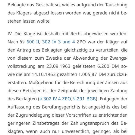
Be­klag­te das Ge­schäft so, wie es auf­grund der Täu­schung
des Klä­gers ab­ge­schlos­sen wor­den war, ge­ra­de nicht be­
ste­hen las­sen woll­te.
IV. Die Kla­ge ist des­halb mit Recht ab­ge­wie­sen wor­den.
Nach §§
600 II
,
302 IV 3 und 4
ZPO war der Klä­ger auf
den An­trag des Be­klag­ten gleich­zei­tig zu ver­ur­tei­len, die
von die­sem zum Zwe­cke der Ab­wen­dung der Zwangs­
voll­stre­ckung am 23.09.1963 ge­leis­te­ten 6.200 DM so­
wie die am 14.10.1963 ge­zahl­ten 1.005,87 DM zu­rück­zu­
er­stat­ten. Maß­ge­bend für die Be­rech­nung der Zin­sen aus
die­sen Be­trä­gen ist der Zeit­punkt der je­wei­li­gen Zah­lung
des Be­klag­ten (
§ 302 IV 4 ZPO
,
§ 291 BGB
). Ent­ge­gen der
Auf­fas­sung des Be­ru­fungs­ge­richts ist an­ge­sichts des bei
der Zu­grun­de­le­gung die­ser Vor­schrif­ten zu ent­rich­ten­den
ge­rin­ge­ren Zins­be­tra­ges der Zah­lungs­an­spruch des Be­
klag­ten, wenn auch nur un­we­sent­lich, ge­rin­ger, als bei