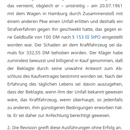
das ver­neint, ob­gleich er – un­strei­tig – am 20.07.1961
mit dem Wa­gen in Ham­burg durch Zu­sam­men­stoß mit
ei­nem an­de­ren Pkw ei­nen Un­fall er­lit­ten und des­halb ein
Straf­ver­fah­ren ge­gen ihn ge­schwebt hat­te, das ge­gen ei­
ne Geld­bu­ße von 100 DM nach
§ 153 III StPO
ein­ge­stellt
wor­den war. Der Scha­den an dem Kraft­fahr­zeug sei da­
mals für 332,55 DM be­ho­ben wor­den. Der Klä­ger ha­be
zu­min­dest be­wusst und bil­li­gend in Kauf ge­nom­men, daß
der Be­klag­te durch sei­ne un­wah­re Ant­wort zum Ab­
schluss des Kauf­ver­tra­ges be­stimmt wor­den sei. Nach der
Er­fah­rung des täg­li­chen Le­bens sei da­von aus­zu­ge­hen,
dass der Be­klag­te, wenn ihm der Un­fall be­kannt ge­we­sen
wä­re, das Kraft­fahr­zeug, wenn über­haupt, so je­den­falls
zu an­de­ren, ihm güns­ti­ge­ren Be­din­gun­gen er­wor­ben hät­
te. Er sei da­her zur An­fech­tung be­rech­tigt ge­we­sen.
2. Die Re­vi­si­on greift die­se Aus­füh­run­gen oh­ne Er­folg an.