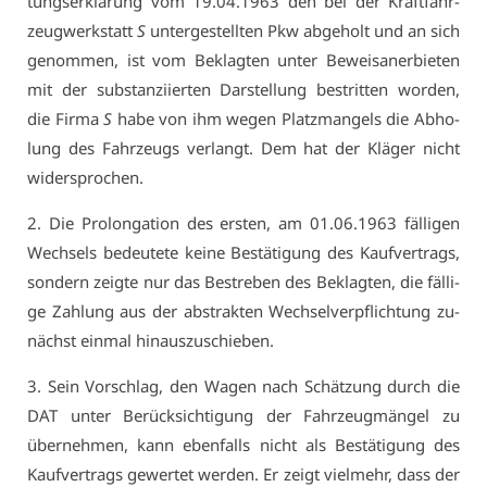
tungs­er­klä­rung vom 19.04.1963 den bei der Kraft­fahr­
zeug­werk­statt
S
un­ter­ge­stell­ten Pkw ab­ge­holt und an sich
ge­nom­men, ist vom Be­klag­ten un­ter Be­weis­an­er­bie­ten
mit der sub­stan­zi­ier­ten Dar­stel­lung be­strit­ten wor­den,
die Fir­ma
S
ha­be von ihm we­gen Platz­man­gels die Ab­ho­
lung des Fahr­zeugs ver­langt. Dem hat der Klä­ger nicht
wi­der­spro­chen.
2. Die Pro­lon­ga­ti­on des ers­ten, am 01.06.1963 fäl­li­gen
Wech­sels be­deu­te­te kei­ne Be­stä­ti­gung des Kauf­ver­trags,
son­dern zeig­te nur das Be­stre­ben des Be­klag­ten, die fäl­li­
ge Zah­lung aus der abs­trak­ten Wech­sel­ver­pflich­tung zu­
nächst ein­mal hin­aus­zu­schie­ben.
3. Sein Vor­schlag, den Wa­gen nach Schät­zung durch die
DAT un­ter Be­rück­sich­ti­gung der Fahr­zeug­män­gel zu
über­neh­men, kann eben­falls nicht als Be­stä­ti­gung des
Kauf­ver­trags ge­wer­tet wer­den. Er zeigt viel­mehr, dass der