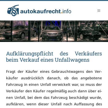
Auf­klä­rungs­pflicht des Ver­käu­fers
beim Ver­kauf ei­nes Un­fall­wa­gens
Fragt der Käu­fer ei­nes Ge­braucht­wa­gens den Ver­
käu­fer aus­drück­lich da­nach, ob das an­ge­bo­te­ne
Fahr­zeug in ei­nen Un­fall ver­wi­ckelt war, so muss der
Ver­käu­fer den Käu­fer re­gel­mä­ßig auch dann über ei­
nen Un­fall, bei dem das Fahr­zeug be­schä­digt wur­de,
auf­klä­ren, wenn die­ser Un­fall nach Auf­fas­sung des