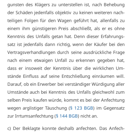
guns­ten des Klä­gers zu un­ter­stel­len ist, nach Be­he­bung
der Schä­den je­den­falls ob­jek­tiv zu kei­nen wei­te­ren nach­
tei­li­gen Fol­gen für den Wa­gen ge­führt hat, al­len­falls zu
ei­nem ihm güns­ti­ge­ren Preis ab­schließt, als er es oh­ne
Kennt­nis des Un­falls ge­tan hat. Denn die­ser Er­fah­rungs­
satz ist je­den­falls dann rich­tig, wenn der Käu­fer bei den
Ver­trags­ver­hand­lun­gen durch sei­ne aus­drück­li­che Fra­ge
nach ei­nem et­wai­gen Un­fall zu er­ken­nen ge­ge­ben hat,
dass er in­so­weit der Kennt­nis über die wirk­li­chen Um­
stän­de Ein­fluss auf sei­ne Ent­schlie­ßung ein­räu­men will.
Dar­auf, ob ein Er­wer­ber bei ver­stän­di­ger Wür­di­gung al­ler
Um­stän­de auch bei Kennt­nis des Un­falls gleich­wohl zum
sel­ben Preis kau­fen wür­de, kommt es bei der An­fech­tung
we­gen arg­lis­ti­ger Täu­schung (
§ 123 BGB
) im Ge­gen­satz
zur Irr­tums­an­fech­tung (
§ 144 BGB
) nicht an.
c) Der Be­klag­te konn­te des­halb an­fech­ten. Das An­fech­