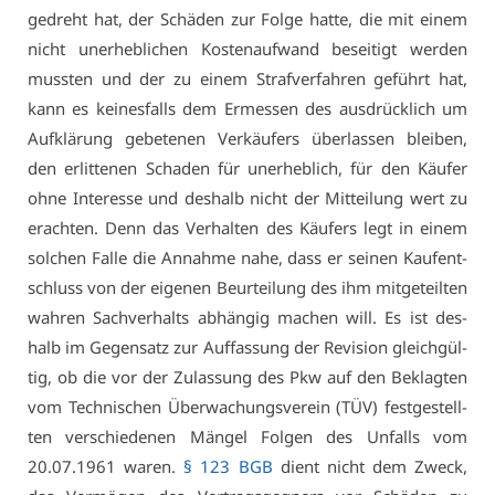
ge­dreht hat, der Schä­den zur Fol­ge hat­te, die mit ei­nem
nicht un­er­heb­li­chen Kos­ten­auf­wand be­sei­tigt wer­den
muss­ten und der zu ei­nem Straf­ver­fah­ren ge­führt hat,
kann es kei­nes­falls dem Er­mes­sen des aus­drück­lich um
Auf­klä­rung ge­be­te­nen Ver­käu­fers über­las­sen blei­ben,
den er­lit­te­nen Scha­den für un­er­heb­lich, für den Käu­fer
oh­ne In­ter­es­se und des­halb nicht der Mit­tei­lung wert zu
er­ach­ten. Denn das Ver­hal­ten des Käu­fers legt in ei­nem
sol­chen Fal­le die An­nah­me na­he, dass er sei­nen Kauf­ent­
schluss von der ei­ge­nen Be­ur­tei­lung des ihm mit­ge­teil­ten
wah­ren Sach­ver­halts ab­hän­gig ma­chen will. Es ist des­
halb im Ge­gen­satz zur Auf­fas­sung der Re­vi­si­on gleich­gül­
tig, ob die vor der Zu­las­sung des Pkw auf den Be­klag­ten
vom Tech­ni­schen Über­wa­chungs­ver­ein (TÜV) fest­ge­stell­
ten ver­schie­de­nen Män­gel Fol­gen des Un­falls vom
20.07.1961 wa­ren.
§ 123 BGB
dient nicht dem Zweck,