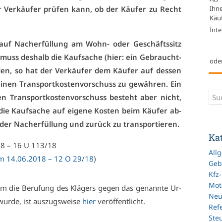
Ihn
er Ver­käu­fer prü­fen kann, ob der Käu­fer zu Recht
Käuf
Inte
auf Nach­er­fül­lung am Wohn- oder Ge­schäfts­sitz
d muss des­halb die Kauf­sa­che (hier: ein Ge­braucht­
ode
den, so hat der Ver­käu­fer dem Käu­fer auf des­sen
i­nen Trans­port­kos­ten­vor­schuss zu ge­wäh­ren. Ein
n Trans­port­kos­ten­vor­schuss be­steht aber nicht,
 die Kauf­sa­che auf ei­ge­ne Kos­ten beim Käu­fer ab­
 der Nach­er­fül­lung und zu­rück zu trans­por­tie­ren.
Ka
18 – 16 U 113/18
All
vom 14.06.2018 – 12 O 29/18
)
Geb
Kfz
Mot
 die Be­ru­fung des Klä­gers ge­gen das ge­nann­te Ur­
Ne
wur­de, ist aus­zugs­wei­se
hier
ver­öf­fent­licht.
Refe
Ste