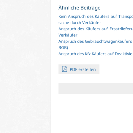
Ähn­li­che Bei­trä­ge
Kein An­spruch des Käu­fers auf Trans­por
sa­che durch Ver­käu­fer
An­spruch des Käu­fers auf Er­satz­lie­fe­
Ver­käu­fer
An­spruch des Ge­braucht­wa­gen­käu­fers a
BGB)
An­spruch des Kfz-Käu­fers auf De­ak­ti­vie­r
PDF er­stel­len