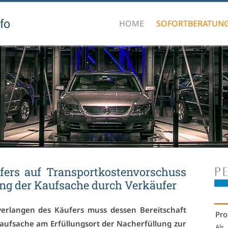
HOME
SOFORTBERATUN
ers auf Trans­port­kos­ten­vor­schuss
ung der Kauf­sa­che durch Ver­käu­fer
s­ver­lan­gen des Käu­fers muss des­sen Be­reit­schaft
Pro
uf­sa­che am Er­fül­lungs­ort der Nach­er­fül­lung zur
Als