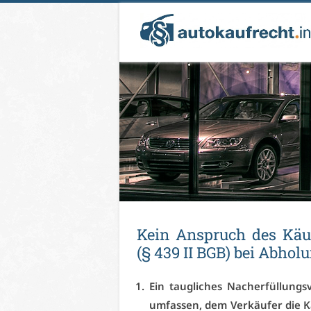
Kein An­spruch des Käu­f
(§ 439 II BGB) bei Ab­ho­l
Ein taug­li­ches Nach­er­fül­lung
um­fas­sen, dem Ver­käu­fer die Ka