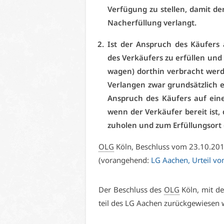
Ver­fü­gung zu stel­len, da­mit d
Nach­er­fül­lung ver­langt.
Ist der An­spruch des Käu­fers 
des Ver­käu­fers zu er­fül­len un
wa­gen) dort­hin ver­bracht wer­
Ver­lan­gen zwar grund­sätz­lich e
An­spruch des Käu­fers auf ei­ne
wenn der Ver­käu­fer be­reit ist,
zu­ho­len und zum Er­fül­lungs­ort
OLG
Köln, Be­schluss vom 23.10.20
(vor­an­ge­hend:
LG Aa­chen, Ur­teil 
Der Be­schluss des
OLG
Köln, mit dem
teil des LG Aa­chen zu­rück­ge­wie­sen 