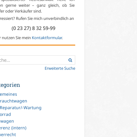
en gerne weiter – ganz gleich, ob Sie
er oder Verkäufer sind.
ressiert? Rufen Sie mich unverbindlich an
(0 23 27) 8 32 59-99
r nutzen Sie mein
Kontaktformular
.
Erweiterte Suche
tegorien
gemeines
rauchtwagen
-Reparatur/-Wartung
orrad
uwagen
renz (intern)
uerrecht