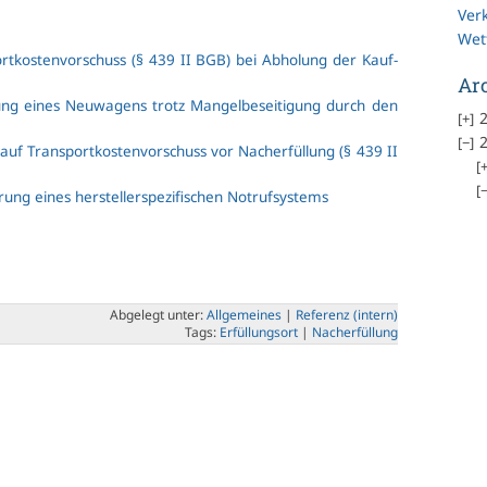
Ver
Wet
t­kos­ten­vor­schuss (§ 439 II BGB) bei Ab­ho­lung der Kauf­
Ar
rung ei­nes Neu­wa­gens trotz Man­gel­be­sei­ti­gung durch den
2
2
uf Trans­port­kos­ten­vor­schuss vor Nach­er­fül­lung (§ 439 II
ung ei­nes her­stel­ler­spe­zi­fi­schen Not­ruf­sys­tems
Ab­ge­legt un­ter:
All­ge­mei­nes
|
Re­fe­renz (in­tern)
Tags:
Er­fül­lungs­ort
|
Nach­er­fül­lung