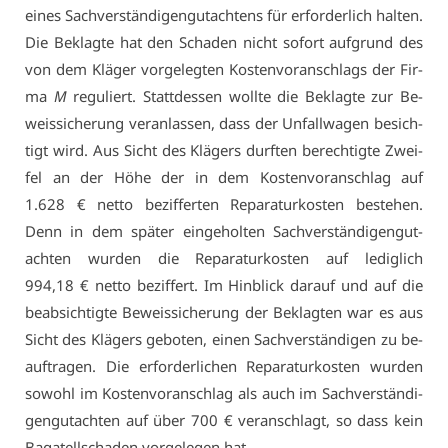
ei­nes Sach­ver­stän­di­gen­gut­ach­tens für er­for­der­lich hal­ten.
Die Be­klag­te hat den Scha­den nicht so­fort auf­grund des
von dem Klä­ger vor­ge­leg­ten Kos­ten­vor­an­schlags der Fir­
ma
M
re­gu­liert. Statt­des­sen woll­te die Be­klag­te zur Be­
weis­si­che­rung ver­an­las­sen, dass der Un­fall­wa­gen be­sich­
tigt wird. Aus Sicht des Klä­gers durf­ten be­rech­tig­te Zwei­
fel an der Hö­he der in dem Kos­ten­vor­an­schlag auf
1.628 € net­to be­zif­fer­ten Re­pa­ra­tur­kos­ten be­ste­hen.
Denn in dem spä­ter ein­ge­hol­ten Sach­ver­stän­di­gen­gut­
ach­ten wur­den die Re­pa­ra­tur­kos­ten auf le­dig­lich
994,18 € net­to be­zif­fert. Im Hin­blick dar­auf und auf die
be­ab­sich­tig­te Be­weis­si­che­rung der Be­klag­ten war es aus
Sicht des Klä­gers ge­bo­ten, ei­nen Sach­ver­stän­di­gen zu be­
auf­tra­gen. Die er­for­der­li­chen Re­pa­ra­tur­kos­ten wur­den
so­wohl im Kos­ten­vor­an­schlag als auch im Sach­ver­stän­di­
gen­gut­ach­ten auf über 700 € ver­an­schlagt, so dass kein
Ba­ga­tell­scha­den vor­ge­le­gen hat.