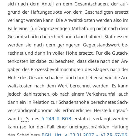
sich nach dem An­teil an dem Ge­samt­scha­den, der auf­
grund der Haf­tungs­quo­te von dem Ge­schä­dig­ten er­setzt
ver­langt wer­den kann. Die An­walts­kos­ten wer­den al­so im
Fal­le ei­ner fünf­zig­pro­zen­ti­gen Mit­haf­tung nicht nach dem
Ge­samt­scha­den be­rech­net und dann hal­biert. Statt­des­sen
wer­den sie nach dem ge­rin­ge­ren Ge­gen­stands­wert be­
rech­net und dann in vol­ler Hö­he er­setzt. Für die Gut­ach­
ten­kos­ten ist da­bei zu be­ach­ten, dass die­se nach den An­
ga­ben des Pro­zess­be­voll­mäch­tig­ten des Klä­gers nach der
Hö­he des Ge­samt­scha­dens und da­mit eben­so wie die An­
walts­kos­ten nach dem Wert be­rech­net wer­den. Es kann
je­doch da­hin­ste­hen, ob nach ei­nem Ver­kehrs­un­fall auch
dann ein in Re­la­ti­on zur Scha­dens­hö­he be­rech­ne­tes Sach­
ver­stän­di­gen­ho­no­rar als er­for­der­li­cher Her­stel­lungs­auf­
wand
i. S
. des
§ 249 II BGB
er­stat­tet ver­langt wer­den
kann (so für den Fall ei­ner un­ein­ge­schränk­ten Haf­tung
des Schä­di­gers
BGH
,
Urt
. v. 23.01.2007 – VI ZR 67/06
,