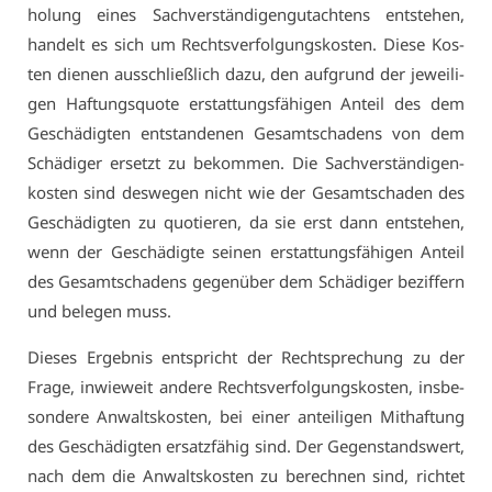
ho­lung ei­nes Sach­ver­stän­di­gen­gut­ach­tens ent­ste­hen,
han­delt es sich um Rechts­ver­fol­gungs­kos­ten. Die­se Kos­
ten die­nen aus­schließ­lich da­zu, den auf­grund der je­wei­li­
gen Haf­tungs­quo­te er­stat­tungs­fä­hi­gen An­teil des dem
Ge­schä­dig­ten ent­stan­de­nen Ge­samt­scha­dens von dem
Schä­di­ger er­setzt zu be­kom­men. Die Sach­ver­stän­di­gen­
kos­ten sind des­we­gen nicht wie der Ge­samt­scha­den des
Ge­schä­dig­ten zu quo­tie­ren, da sie erst dann ent­ste­hen,
wenn der Ge­schä­dig­te sei­nen er­stat­tungs­fä­hi­gen An­teil
des Ge­samt­scha­dens ge­gen­über dem Schä­di­ger be­zif­fern
und be­le­gen muss.
Die­ses Er­geb­nis ent­spricht der Recht­spre­chung zu der
Fra­ge, in­wie­weit an­de­re Rechts­ver­fol­gungs­kos­ten, ins­be­
son­de­re An­walts­kos­ten, bei ei­ner an­tei­li­gen Mit­haf­tung
des Ge­schä­dig­ten er­satz­fä­hig sind. Der Ge­gen­stands­wert,
nach dem die An­walts­kos­ten zu be­rech­nen sind, rich­tet