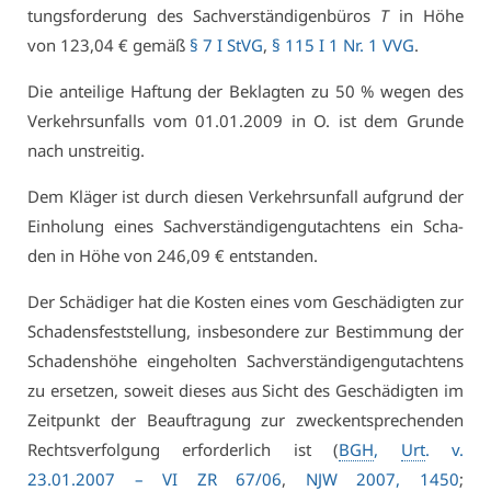
tungs­for­de­rung des Sach­ver­stän­di­gen­bü­ros
T
in Hö­he
von 123,04 € ge­mäß
§ 7 I StVG
,
§ 115 I 1 Nr. 1 VVG
.
Die an­tei­li­ge Haf­tung der Be­klag­ten zu 50 % we­gen des
Ver­kehrs­un­falls vom 01.01.2009 in O. ist dem Grun­de
nach un­strei­tig.
Dem Klä­ger ist durch die­sen Ver­kehrs­un­fall auf­grund der
Ein­ho­lung ei­nes Sach­ver­stän­di­gen­gut­ach­tens ein Scha­
den in Hö­he von 246,09 € ent­stan­den.
Der Schä­di­ger hat die Kos­ten ei­nes vom Ge­schä­dig­ten zur
Scha­dens­fest­stel­lung, ins­be­son­de­re zur Be­stim­mung der
Scha­dens­hö­he ein­ge­hol­ten Sach­ver­stän­di­gen­gut­ach­tens
zu er­set­zen, so­weit die­ses aus Sicht des Ge­schä­dig­ten im
Zeit­punkt der Be­auf­tra­gung zur zweck­ent­spre­chen­den
Rechts­ver­fol­gung er­for­der­lich ist (
BGH
,
Urt
. v.
23.01.2007 – VI ZR 67/06
,
NJW 2007, 1450
;