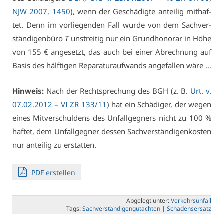
NJW 2007, 1450
), wenn der Ge­schä­dig­te an­tei­lig mit­haf­
tet. Denn im vor­lie­gen­den Fall wur­de von dem Sach­ver­
stän­di­gen­bü­ro
T
un­strei­tig nur ein Grund­ho­no­rar in Hö­he
von 155 € an­ge­setzt, das auch bei ei­ner Ab­rech­nung auf
Ba­sis des hälf­ti­gen Re­pa­ra­tur­auf­wands an­ge­fal­len wä­re …
Hin­weis:
Nach der Recht­spre­chung des
BGH
(z. B.
Urt
. v.
07.02.2012 – VI ZR 133/11
) hat ein Schä­di­ger, der we­gen
ei­nes Mit­ver­schul­dens des Un­fall­geg­ners nicht zu 100 %
haf­tet, dem Un­fall­geg­ner des­sen Sach­ver­stän­di­gen­kos­ten
nur an­tei­lig zu er­stat­ten.
PDF er­stel­len
Ab­ge­legt un­ter:
Ver­kehrs­un­fall
Tags:
Sach­ver­stän­di­gen­gut­ach­ten
|
Scha­dens­er­satz