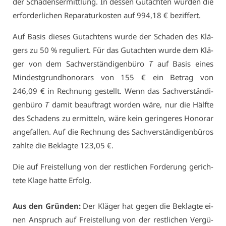
der Scha­den­ser­mitt­lung. In des­sen Gut­ach­ten wur­den die
er­for­der­li­chen Re­pa­ra­tur­kos­ten auf 994,18 € be­zif­fert.
Auf Ba­sis die­ses Gut­ach­tens wur­de der Scha­den des Klä­
gers zu 50 % re­gu­liert. Für das Gut­ach­ten wur­de dem Klä­
ger von dem Sach­ver­stän­di­gen­bü­ro
T
auf Ba­sis ei­nes
Min­dest­grund­ho­no­rars von 155 € ein Be­trag von
246,09 € in Rech­nung ge­stellt. Wenn das Sach­ver­stän­di­
gen­bü­ro
T
da­mit be­auf­tragt wor­den wä­re, nur die Hälf­te
des Scha­dens zu er­mit­teln, wä­re kein ge­rin­ge­res Ho­no­rar
an­ge­fal­len. Auf die Rech­nung des Sach­ver­stän­di­gen­bü­ros
zahl­te die Be­klag­te 123,05 €.
Die auf Frei­stel­lung von der rest­li­chen For­de­rung ge­rich­
te­te Kla­ge hat­te Er­folg.
Aus den Grün­den:
Der Klä­ger hat ge­gen die Be­klag­te ei­
nen An­spruch auf Frei­stel­lung von der rest­li­chen Ver­gü­