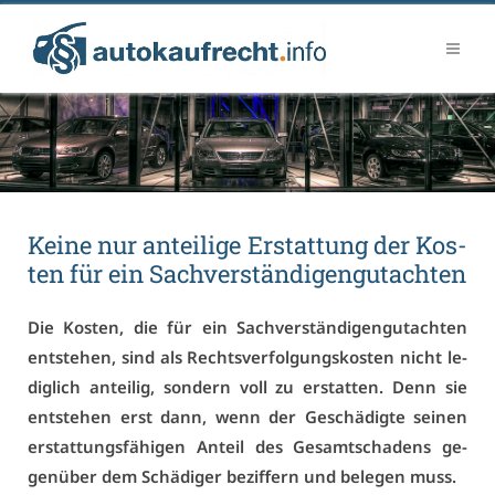
Kei­ne nur an­tei­li­ge Er­stat­tung der Kos­
ten für ein Sach­ver­stän­di­gen­gut­ach­ten
Die Kos­ten, die für ein Sach­ver­stän­di­gen­gut­ach­ten
ent­ste­hen, sind als Rechts­ver­fol­gungs­kos­ten nicht le­
dig­lich an­tei­lig, son­dern voll zu er­stat­ten. Denn sie
ent­ste­hen erst dann, wenn der Ge­schä­dig­te sei­nen
er­stat­tungs­fä­hi­gen An­teil des Ge­samt­scha­dens ge­
gen­über dem Schä­di­ger be­zif­fern und be­le­gen muss.