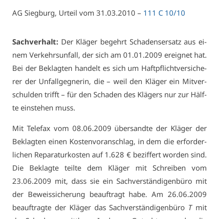
AG Sieg­burg, Ur­teil vom 31.03.2010 –
111 C 10/10
Sach­ver­halt:
Der Klä­ger be­gehrt Scha­dens­er­satz aus ei­
nem Ver­kehrs­un­fall, der sich am 01.01.2009 er­eig­net hat.
Bei der Be­klag­ten han­delt es sich um Haft­pflicht­ver­si­che­
rer der Un­fall­geg­ne­rin, die – weil den Klä­ger ein Mit­ver­
schul­den trifft – für den Scha­den des Klä­gers nur zur Hälf­
te ein­ste­hen muss.
Mit Te­le­fax vom 08.06.2009 über­sand­te der Klä­ger der
Be­klag­ten ei­nen Kos­ten­vor­an­schlag, in dem die er­for­der­
li­chen Re­pa­ra­tur­kos­ten auf 1.628 € be­zif­fert wor­den sind.
Die Be­klag­te teil­te dem Klä­ger mit Schrei­ben vom
23.06.2009 mit, dass sie ein Sach­ver­stän­di­gen­bü­ro mit
der Be­weis­si­che­rung be­auf­tragt ha­be. Am 26.06.2009
be­auf­trag­te der Klä­ger das Sach­ver­stän­di­gen­bü­ro
T
mit