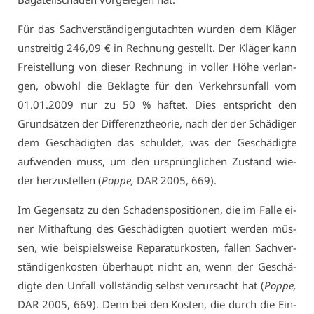
Für das Sach­ver­stän­di­gen­gut­ach­ten wur­den dem Klä­ger
un­strei­tig 246,09 € in Rech­nung ge­stellt. Der Klä­ger kann
Frei­stel­lung von die­ser Rech­nung in vol­ler Hö­he ver­lan­
gen, ob­wohl die Be­klag­te für den Ver­kehrs­un­fall vom
01.01.2009 nur zu 50 % haf­tet. Dies ent­spricht den
Grund­sät­zen der Dif­fe­renz­theo­rie, nach der der Schä­di­ger
dem Ge­schä­dig­ten das schul­det, was der Ge­schä­dig­te
auf­wen­den muss, um den ur­sprüng­li­chen Zu­stand wie­
der her­zu­stel­len (
Pop­pe,
DAR 2005, 669).
Im Ge­gen­satz zu den Scha­dens­po­si­tio­nen, die im Fal­le ei­
ner Mit­haf­tung des Ge­schä­dig­ten quo­tiert wer­den müs­
sen, wie bei­spiels­wei­se Re­pa­ra­tur­kos­ten, fal­len Sach­ver­
stän­di­gen­kos­ten über­haupt nicht an, wenn der Ge­schä­
dig­te den Un­fall voll­stän­dig selbst ver­ur­sacht hat (
Pop­pe,
DAR 2005, 669). Denn bei den Kos­ten, die durch die Ein­