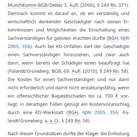
MünchKomm-BGB
/
Oet­ker,
5.
Aufl
. [2006], § 249
Rn
. 371).
Dem­nach kommt es dar­auf an, ob ein ver­stän­dig und
wirt­schaft­lich den­ken­der Ge­schä­dig­ter nach sei­nen Er­
kennt­nis­sen und Mög­lich­kei­ten die Ein­schal­tung ei­nes
Sach­ver­stän­di­gen für ge­bo­ten er­ach­ten durf­te (
BGH
,
NJW
2005, 356
). Auch bei Kfz-Un­fäl­len darf der Ge­schä­dig­te
ei­nen Sach­ver­stän­di­gen hin­zu­zie­hen, und zwar auch
dann, wenn be­reits der Schä­di­ger ei­nen be­auf­tragt hat
(Pa­landt/
Grü­ne­berg,
BGB, 69.
Aufl
. [2010], § 249
Rn
. 58).
Die Kos­ten für ei­nen Sach­ver­stän­di­gen sind nur dann
nicht er­for­der­lich und da­mit nicht er­stat­tungs­fä­hig, wenn
ein of­fen­sicht­li­cher Ba­ga­tell­scha­den bis ca. 700 € vor­
liegt; in der­ar­ti­gen Fäl­len ge­nügt ein Kos­ten­vor­an­schlag
durch ei­ne Kfz-Werk­statt (
BGH
,
NJW 2005, 356
; Pa­
landt/
Grü­ne­berg,
a. a. O
., § 249
Rn
. 58).
Nach die­sen Grund­sät­zen durf­te der Klä­ger die Ein­ho­lung