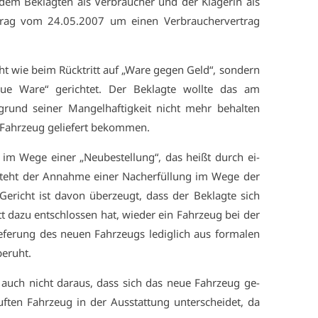
em Be­klag­ten als Ver­brau­cher und der Klä­ge­rin als
r­trag vom 24.05.2007 um ei­nen Ver­brau­cher­ver­trag
cht wie beim Rück­tritt auf „Wa­re ge­gen Geld“, son­dern
ue Wa­re“ ge­rich­tet. Der Be­klag­te woll­te das am
rund sei­ner Man­gel­haf­tig­keit nicht mehr be­hal­ten
 Fahr­zeug ge­lie­fert be­kom­men.
 im We­ge ei­ner „Neu­be­stel­lung“, das heißt durch ei­
steht der An­nah­me ei­ner Nach­er­fül­lung im We­ge der
 Ge­richt ist da­von über­zeugt, dass der Be­klag­te sich
tt da­zu ent­schlos­sen hat, wie­der ein Fahr­zeug bei der
­fe­rung des neu­en Fahr­zeugs le­dig­lich aus for­ma­len
be­ruht.
sich auch nicht dar­aus, dass sich das neue Fahr­zeug ge­
en Fahr­zeug in der Aus­stat­tung un­ter­schei­det, da