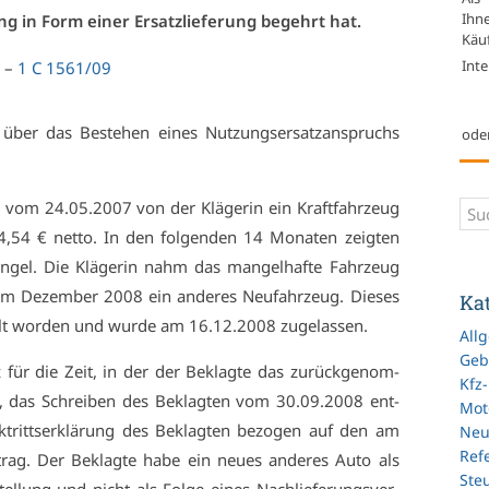
Ihn
ng in Form ei­ner Er­satz­lie­fe­rung be­gehrt hat.
Käuf
Inte
9 –
1 C 1561/09
 über das Be­ste­hen ei­nes Nut­zungs­er­satz­an­spruchs
ode
ag vom 24.05.2007 von der Klä­ge­rin ein Kraft­fahr­zeug
,54 € net­to. In den fol­gen­den 14 Mo­na­ten zeig­ten
gel. Die Klä­ge­rin nahm das man­gel­haf­te Fahr­zeug
 im De­zem­ber 2008 ein an­de­res Neu­fahr­zeug. Die­ses
Ka
t wor­den und wur­de am 16.12.2008 zu­ge­las­sen.
All
Geb
tz für die Zeit, in der der Be­klag­te das zu­rück­ge­nom­
Kfz
t, das Schrei­ben des Be­klag­ten vom 30.09.2008 ent­
Mot
ück­tritts­er­klä­rung des Be­klag­ten be­zo­gen auf den am
Ne
Refe
rag. Der Be­klag­te ha­be ein neu­es an­de­res Au­to als
Ste