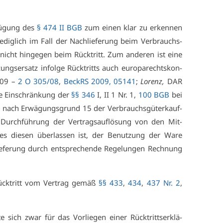
fü­gung des
§ 474 II BGB
zum ei­nen klar zu er­ken­nen
e­dig­lich im Fall der Nach­lie­fe­rung beim Ver­brauchs­
, nicht hin­ge­gen beim Rück­tritt. Zum an­de­ren ist ei­ne
ngs­er­satz in­fol­ge Rück­tritts auch eu­ro­pa­rechts­kon­
009 –
2 O 305/08
,
BeckRS 2009, 05141
;
Lo­renz,
DAR
­me Ein­schrän­kung der
§§ 346
I, II 1 Nr. 1,
100 BGB
bei
 da nach Er­wä­gungs­grund 15 der Ver­brauchs­gü­terkauf­
ie Durch­füh­rung der Ver­trags­auf­lö­sung von den Mit­
d es die­sen über­las­sen ist, der Be­nut­zung der Wa­re
e­fe­rung durch ent­spre­chen­de Re­ge­lun­gen Rech­nung
 Rück­tritt vom Ver­trag ge­mäß
§§ 433
,
434
,
437 Nr. 2
,
­te sich zwar für das Vor­lie­gen ei­ner Rück­tritts­er­klä­