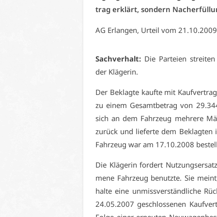
trag er­klärt, son­dern Nach­er­fül­lu
AG Er­lan­gen, Ur­teil vom 21.10.200
Sach­ver­halt:
Die Par­tei­en strei­ten
der Klä­ge­rin.
Der Be­klag­te kauf­te mit Kauf­ver­tr
zu ei­nem Ge­samt­be­trag von 29.344
sich an dem Fahr­zeug meh­re­re Män­
zu­rück und lie­fer­te dem Be­klag­ten
Fahr­zeug war am 17.10.2008 be­stell
Die Klä­ge­rin for­dert Nut­zungs­er­sa
me­ne Fahr­zeug be­nutz­te. Sie mein
hal­te ei­ne un­miss­ver­ständ­li­che R
24.05.2007 ge­schlos­se­nen Kauf­ver­t