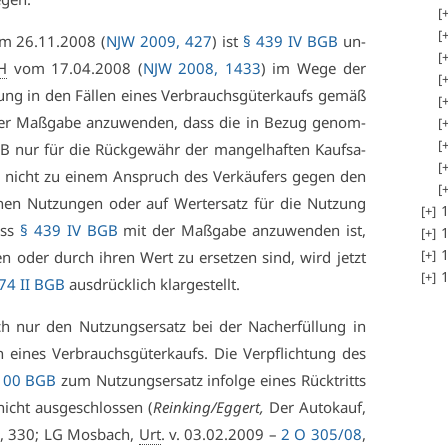
m 26.11.2008 (
NJW 2009, 427
) ist
§ 439 IV BGB
un­
H
vom 17.04.2008 (
NJW 2008, 1433
) im We­ge der
l­dung in den Fäl­len ei­nes Ver­brauchs­gü­ter­kaufs ge­mäß
er Maß­ga­be an­zu­wen­den, dass die in Be­zug ge­nom­
 nur für die Rück­ge­währ der man­gel­haf­ten Kauf­sa­
en nicht zu ei­nem An­spruch des Ver­käu­fers ge­gen den
e­nen Nut­zun­gen oder auf Wert­er­satz für die Nut­zung
1
ass
§ 439 IV BGB
mit der Maß­ga­be an­zu­wen­den ist,
1
1
en oder durch ih­ren Wert zu er­set­zen sind, wird jetzt
1
74 II BGB
aus­drück­lich klar­ge­stellt.
och nur den Nut­zungs­er­satz bei der Nach­er­fül­lung in
ei­nes Ver­brauchs­gü­ter­kaufs. Die Ver­pflich­tung des
100 BGB
zum Nut­zungs­er­satz in­fol­ge ei­nes Rück­tritts
icht aus­ge­schlos­sen (
Rein­king/Eg­gert,
Der Au­to­kauf,
 330; LG Mos­bach,
Urt
. v. 03.02.2009 –
2 O 305/08
,