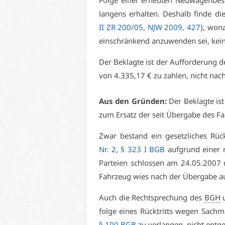
Fol­ge ei­ner er­neu­ten Neu­wa­gen­be­s
lan­gens er­hal­ten. Des­halb fin­de 
II ZR 200/05
,
NJW 2009, 427
), wo­
ein­schrän­kend an­zu­wen­den sei, kei
Der Be­klag­te ist der Auf­for­de­rung 
von 4.335,17 € zu zah­len, nicht nach­
Aus den Grün­den:
Der Be­klag­te is
zum Er­satz der seit Über­ga­be des Fah
Zwar be­stand ein ge­setz­li­ches Rüc
Nr. 2
,
§ 323 I BGB
auf­grund ei­ner m
Par­tei­en schlos­sen am 24.05.2007 u
Fahr­zeug wies nach der Über­ga­be auc
Auch die Recht­spre­chung des
BGH
u
fol­ge ei­nes Rück­tritts we­gen Sach­
§ 100 BGB
zu ver­lan­gen, nicht ent­ge