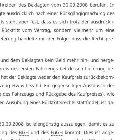
rei­ben des Be­klag­ten vom 30.09.2008 be­ru­fen. In
­te aus­drück­lich nach ei­ner Rück­gän­gig­ma­chung des
s steht aber fest, dass es sich trotz der aus­drück­li­
Rück­tritt vom Ver­trag, son­dern viel­mehr um ei­ne
e­fe­rung han­del­te mit der Fol­ge, dass die Recht­spre­
­rin und dem Be­klag­ten kein Geld mehr hin- und her­ge­
preis des ers­ten Fahr­zeugs bei des­sen Lie­fe­rung be­
g“ hat der Be­klag­te we­der den Kauf­preis zu­rück­be­kom­
ug et­was be­zahlt. Ein ge­gen­sei­ti­ger Aus­tausch der
be des Fahr­zeugs und Rück­ga­be des Kauf­prei­ses), wie
n Aus­übung ei­nes Rück­tritts­rechts statt­fin­det, ist da­
.09.2008 ist lai­en­güns­tig aus­zu­le­gen, da­mit es zu
chung des
BGH
und des
EuGH
kommt. Dies ist an­ge­