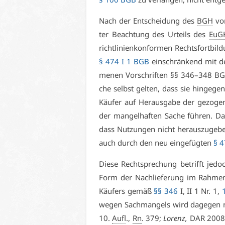
Nach der Ent­schei­dung des
BGH
vo
ter Be­ach­tung des Ur­teils des
EuG
richt­li­ni­en­kon­for­men Rechts­fort­bi
§ 474 I 1 BGB
ein­schrän­kend mit d
me­nen Vor­schrif­ten §§ 346–348 BGB
che selbst gel­ten, dass sie hin­ge­g
Käu­fer auf Her­aus­ga­be der ge­zo­g
der man­gel­haf­ten Sa­che füh­ren. D
dass Nut­zun­gen nicht her­aus­zu­ge­b
auch durch den neu ein­ge­füg­ten
§ 4
Die­se Recht­spre­chung be­trifft je­d
Form der Nach­lie­fe­rung im Rah­men 
Käu­fers ge­mäß
§§ 346
I, II 1 Nr. 1,
we­gen Sach­man­gels wird da­ge­gen n
10.
Aufl
.,
Rn
. 379;
Lo­renz,
DAR 2008,