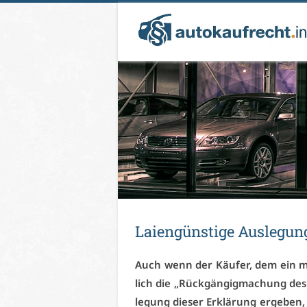
Lai­en­güns­ti­ge Aus­le­gun
Auch wenn der Käu­fer, dem ein man­
lich die „Rück­gän­gig­ma­chung des 
le­gung die­ser Er­klä­rung er­ge­be