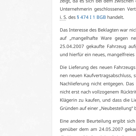
zeigt, da es sich bei dem zwi­schen d
Un­ter­neh­me­rin ge­schlos­se­nen Ve
i. S
. des
§ 474 I 1 BGB
han­delt.
Das In­ter­es­se des Be­klag­ten war ni
auf „man­gel­haf­te Wa­re ge­gen ne
25.04.2007 ge­kauf­te Fahr­zeug auf­g
und hier­für ein neu­es, man­gel­frei­es
Die Lie­fe­rung des neu­en Fahr­zeugs
nen neu­en Kauf­ver­trags­ab­schluss, 
Nach­lie­fe­rung nicht ent­ge­gen. Das
nicht erst nach voll­zo­ge­nem Rück­tri
Klä­ge­rin zu kau­fen, und dass die Lie
Grün­den auf ei­ner „Neu­be­stel­lung“ 
Ei­ne an­de­re Be­ur­tei­lung er­gibt 
gen­über dem am 24.05.2007 ge­kauf­t