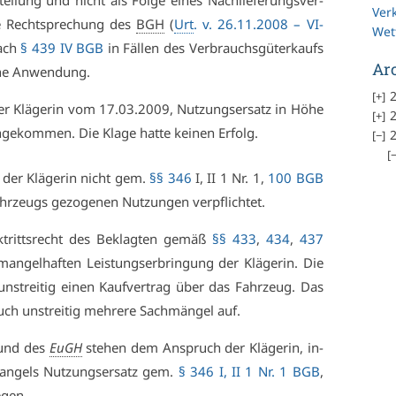
tel­lung und nicht als Fol­ge ei­nes Nach­lie­fe­rungs­ver­
Ver
die Recht­spre­chung des
BGH
(
Urt
. v. 26.11.2008 – VI­
Wet
nach
§ 439 IV BGB
in Fäl­len des Ver­brauchs­gü­ter­kaufs
Ar
­ne An­wen­dung.
2
der Klä­ge­rin vom 17.03.2009, Nut­zungs­er­satz in Hö­he
2
ge­kom­men. Die Kla­ge hat­te kei­nen Er­folg.
2
t der Klä­ge­rin nicht gem.
§§ 346
I, II 1 Nr. 1,
100 BGB
r­zeugs ge­zo­ge­nen Nut­zun­gen ver­pflich­tet.
k­tritts­recht des Be­klag­ten ge­mäß
§§ 433
,
434
,
437
an­gel­haf­ten Leis­tungs­er­brin­gung der Klä­ge­rin. Die
n­strei­tig ei­nen Kauf­ver­trag über das Fahr­zeug. Das
h un­strei­tig meh­re­re Sach­män­gel auf.
nd des
EuGH
ste­hen dem An­spruch der Klä­ge­rin, in­
man­gels Nut­zungs­er­satz gem.
§ 346 I, II 1 Nr. 1 BGB
,
­gen.