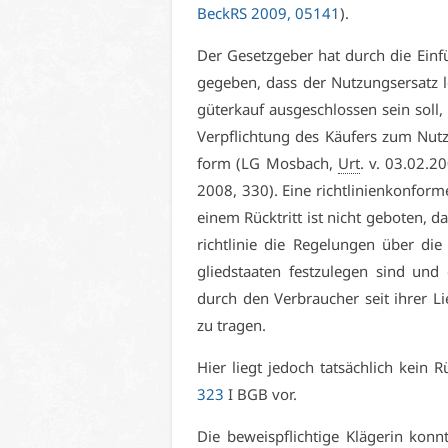
BeckRS 2009, 05141
).
Der Ge­setz­ge­ber hat durch die Ein­
ge­ge­ben, dass der Nut­zungs­er­satz l
gü­ter­kauf aus­ge­schlos­sen sein soll
Ver­pflich­tung des Käu­fers zum Nut­zu
form (LG Mos­bach,
Urt
. v. 03.02.2
2008, 330). Ei­ne richt­li­ni­en­kon­for
ei­nem Rück­tritt ist nicht ge­bo­ten,
richt­li­nie die Re­ge­lun­gen über d
glied­staa­ten fest­zu­le­gen sind un
durch den Ver­brau­cher seit ih­rer Li
zu tra­gen.
Hier liegt je­doch tat­säch­lich kein
323
I BGB vor.
Die be­weis­pflich­ti­ge Klä­ge­rin konn