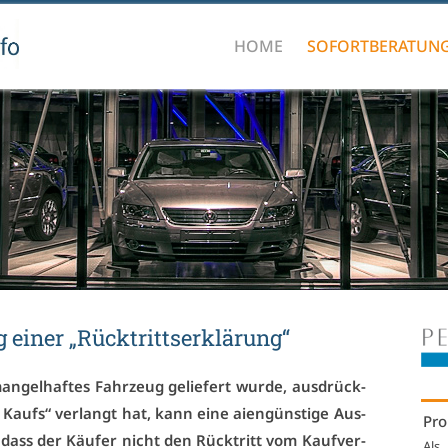
HOME
SOFORTBERATUN
g ei­ner „Rück­tritts­er­klä­rung“
gel­haf­tes Fahr­zeug ge­lie­fert wur­de, aus­drück­
Kaufs“ ver­langt hat, kann ei­ne ai­en­güns­ti­ge Aus­
Pro
n, dass der Käu­fer nicht den Rück­tritt vom Kauf­ver­
Als