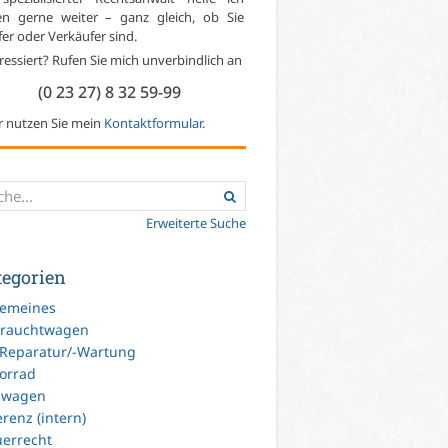
en gerne weiter – ganz gleich, ob Sie
er oder Verkäufer sind.
ressiert? Rufen Sie mich unverbindlich an
(0 23 27) 8 32 59-99
r nutzen Sie mein
Kontaktformular
.
Erweiterte Suche
tegorien
gemeines
rauchtwagen
-Reparatur/-Wartung
orrad
uwagen
renz (intern)
uerrecht