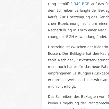
rung ge­mäß
§ 349 BGB
auf das Sch
dem Schrei­ben ver­lang­te der Be­klag
Kaufs. Zur Über­zeu­gung des Ge­richt
chen Be­zeich­nung nicht um ei­nen 
Nach­er­fül­lung in Form ei­ner Nach­li
chung des
BGH
An­wen­dung fin­det.
Un­strei­tig ist zwi­schen der Klä­ge
flos­sen. Der Be­klag­te hat den Kauf­
zahlt. Nach der „Rück­tritts­er­klä­run
men, noch hat er für das neue Fahr­ze
emp­fan­ge­nen Leis­tun­gen (Rück­ga­
er nor­ma­ler­wei­se nach der wirk­sa­me
mit nicht er­folgt.
Das Schrei­ben des Be­klag­ten vom 30
kei­ner Um­ge­hung der Recht­spre­