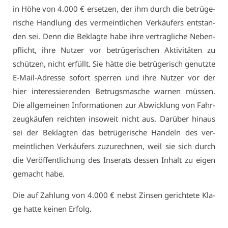
in Hö­he von 4.000 € er­set­zen, der ihm durch die be­trü­ge­
ri­sche Hand­lung des ver­meint­li­chen Ver­käu­fers ent­stan­
den sei. Denn die Be­klag­te ha­be ih­re ver­trag­li­che Ne­ben­
pflicht, ih­re Nut­zer vor be­trü­ge­ri­schen Ak­ti­vi­tä­ten zu
schüt­zen, nicht er­füllt. Sie hät­te die be­trü­ge­risch ge­nutz­te
E-Mail-Adres­se so­fort sper­ren und ih­re Nut­zer vor der
hier in­ter­es­sie­ren­den Be­trugs­ma­sche war­nen müs­sen.
Die all­ge­mei­nen In­for­ma­tio­nen zur Ab­wick­lung von Fahr­
zeug­käu­fen reich­ten in­so­weit nicht aus. Dar­über hin­aus
sei der Be­klag­ten das be­trü­ge­ri­sche Han­deln des ver­
meint­li­chen Ver­käu­fers zu­zu­rech­nen, weil sie sich durch
die Ver­öf­fent­li­chung des In­se­rats des­sen In­halt zu ei­gen
ge­macht ha­be.
Die auf Zah­lung von 4.000 € nebst Zin­sen ge­rich­te­te Kla­
ge hat­te kei­nen Er­folg.