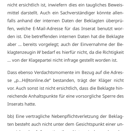
nicht er­sicht­lich ist, in­wie­fern dies ein taug­li­ches Be­weis­
mit­tel dar­stellt. Auch ein Sach­ver­stän­di­ger könn­te al­len­
falls an­hand der in­ter­nen Da­ten der Be­klag­ten über­prü­
fen, wel­che E-Mail-Adres­se für das In­se­rat be­nutzt wor­
den ist. Die be­tref­fen­den in­ter­nen Da­ten hat die Be­klag­te
aber … be­reits vor­ge­legt; auch der Ein­ver­nah­me der Be­
klag­ten­zeu­gin
W
be­darf es hier­für nicht, da die Rich­tig­keit
… von der Kla­ge­par­tei nicht in­fra­ge ge­stellt wor­den ist.
Dass eben­so Ver­dachts­mo­men­te im Be­zug auf die Adres­
se „p…H@​tonline.​de“ be­stan­den, trägt der Klä­ger nicht
vor. Auch sonst ist nicht er­sicht­lich, dass die Be­klag­te hin­
rei­chen­de An­halts­punk­te für ei­ne vor­sorg­li­che Sper­re des
In­se­rats hat­te.
bb) Ei­ne ver­trag­li­che Ne­ben­pflicht­ver­let­zung der Be­klag­
ten be­steht auch nicht un­ter dem Ge­sichts­punkt ei­ner un­