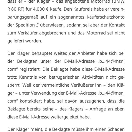
dass er – der Klä­ger – das an­ge­bo­te­ne Mo­tor­rad (BMW
R 80 RT) für 4.000 € kau­fe. Den Kauf­preis ha­be er ver­ein­
ba­rungs­ge­mäß auf ein so­ge­nann­tes Käu­fer­schutz­kon­to
der Spe­di­ti­on
S
über­wie­sen, so­dann sei aber der Kon­takt
zum Ver­käu­fer ab­ge­bro­chen und das Mo­tor­rad sei nicht
ge­lie­fert wor­den.
Der Klä­ger be­haup­tet wei­ter, der An­bie­ter ha­be sich bei
der Be­klag­ten un­ter der E-Mail-Adres­se „b…44@​msn.​
com“ re­gis­triert. Die Be­klag­te ha­be die­se E-Mail-Adres­se
trotz Kennt­nis von be­trü­ge­ri­schen Ak­ti­vi­tä­ten nicht ge­
sperrt. Weil der ver­meint­li­che Ver­äu­ße­rer ihn – den Klä­
ger – un­ter Ver­wen­dung der E-Mail-Adres­se „b…44@​msn.​
com“ kon­tak­tiert ha­be, sei da­von aus­zu­ge­hen, dass die
Be­klag­te be­reits sei­ne – des Klä­gers – An­fra­ge an eben
die­se E-Mail-Adres­se wei­ter­ge­lei­tet ha­be.
Der Klä­ger meint, die Be­klag­te müs­se ihm ei­nen Scha­den