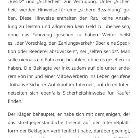
„Be­sitz“ und „Si­cher­heit“ zur Ver­fü­gung. Un­ter „Si­cher­
heit“ wer­den Hin­wei­se für ei­ne „si­che­re Be­zah­lung“ ge­
ben. Die­se Hin­wei­se ent­hal­ten den Rat, kei­ne An­zah­
lung zu leis­ten und all­ge­mein kein Geld zu über­wei­sen,
oh­ne das Fahr­zeug ge­se­hen zu ha­ben. Wei­ter heißt
es, „der Vor­schlag, den Zah­lungs­ver­kehr über ei­ne Spe­di­
ti­on oder Ree­de­rei ab­zu­wi­ckeln“, sei „sel­ten se­ri­ös“. Man
sol­le nie­mals ein Fahr­zeug be­zah­len, oh­ne es ge­se­hen zu
ha­ben. Die Be­klag­te ver­linkt zu­dem auf die un­ter an­de­
rem von ihr und ei­ner Mit­be­wer­be­rin ins Le­ben ge­ru­fe­ne
„In­itia­ti­ve Si­che­rer Au­to­kauf im In­ter­net“, auf de­ren In­ter­
net­sei­ten sich eben­falls Si­cher­heits­hin­wei­se für Käu­fer
fin­den.
Der Klä­ger be­haup­tet, er ha­be sich mit dem­je­ni­gen, der
das streit­ge­gen­ständ­li­che In­se­rat auf der In­ter­net­platt­
form der Be­klag­ten ver­öf­fent­licht ha­be, dar­über ge­ei­nigt,