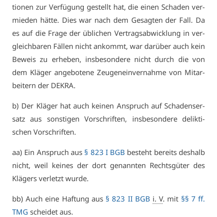
tio­nen zur Ver­fü­gung ge­stellt hat, die ei­nen Scha­den ver­
mie­den hät­te. Dies war nach dem Ge­sag­ten der Fall. Da
es auf die Fra­ge der üb­li­chen Ver­trags­ab­wick­lung in ver­
gleich­ba­ren Fäl­len nicht an­kommt, war dar­über auch kein
Be­weis zu er­he­ben, ins­be­son­de­re nicht durch die von
dem Klä­ger an­ge­bo­te­ne Zeu­gen­ein­ver­nah­me von Mit­ar­
bei­tern der DE­KRA.
b) Der Klä­ger hat auch kei­nen An­spruch auf Scha­dens­er­
satz aus sons­ti­gen Vor­schrif­ten, ins­be­son­de­re de­lik­ti­
schen Vor­schrif­ten.
aa) Ein An­spruch aus
§ 823 I BGB
be­steht be­reits des­halb
nicht, weil kei­nes der dort ge­nann­ten Rechts­gü­ter des
Klä­gers ver­letzt wur­de.
bb) Auch ei­ne Haf­tung aus
§ 823 II BGB
i. V
. mit
§§ 7 ff.
TMG
schei­det aus.