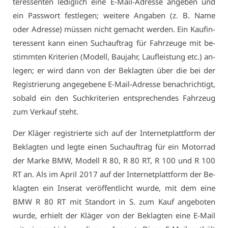
ter­es­sen­ten le­dig­lich ei­ne E-Mail-Adres­se an­ge­ben und
ein Pass­wort fest­le­gen; wei­te­re An­ga­ben (z. B. Na­me
oder Adres­se) müs­sen nicht ge­macht wer­den. Ein Kauf­in­
ter­es­sent kann ei­nen Such­auf­trag für Fahr­zeu­ge mit be­
stimm­ten Kri­te­ri­en (Mo­dell, Bau­jahr, Lauf­leis­tung etc.) an­
le­gen; er wird dann von der Be­klag­ten über die bei der
Re­gis­trie­rung an­ge­ge­be­ne E-Mail-Adres­se be­nach­rich­tigt,
so­bald ein den Such­kri­te­ri­en ent­spre­chen­des Fahr­zeug
zum Ver­kauf steht.
Der Klä­ger re­gis­trier­te sich auf der In­ter­net­platt­form der
Be­klag­ten und leg­te ei­nen Such­auf­trag für ein Mo­tor­rad
der Mar­ke BMW, Mo­dell R 80, R 80 RT, R 100 und R 100
RT an. Als im April 2017 auf der In­ter­net­platt­form der Be­
klag­ten ein In­se­rat ver­öf­fent­licht wur­de, mit dem ei­ne
BMW R 80 RT mit Stand­ort in S. zum Kauf an­ge­bo­ten
wur­de, er­hielt der Klä­ger von der Be­klag­ten ei­ne E-Mail