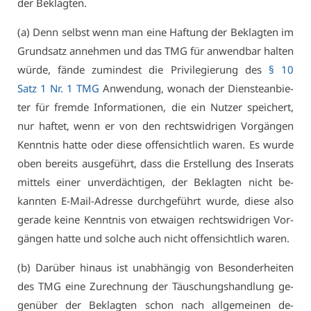
der Be­klag­ten.
(a) Denn selbst wenn man ei­ne Haf­tung der Be­klag­ten im
Grund­satz an­neh­men und das TMG für an­wend­bar hal­ten
wür­de, fän­de zu­min­dest die Pri­vi­le­gie­rung des
§ 10
Satz 1 Nr. 1 TMG
An­wen­dung, wo­nach der Diens­te­an­bie­
ter für frem­de In­for­ma­tio­nen, die ein Nut­zer spei­chert,
nur haf­tet, wenn er von den rechts­wid­ri­gen Vor­gän­gen
Kennt­nis hat­te oder die­se of­fen­sicht­lich wa­ren. Es wur­de
oben be­reits aus­ge­führt, dass die Er­stel­lung des In­se­rats
mit­tels ei­ner un­ver­däch­ti­gen, der Be­klag­ten nicht be­
kann­ten E-Mail-Adres­se durch­ge­führt wur­de, die­se al­so
ge­ra­de kei­ne Kennt­nis von et­wai­gen rechts­wid­ri­gen Vor­
gän­gen hat­te und sol­che auch nicht of­fen­sicht­lich wa­ren.
(b) Dar­über hin­aus ist un­ab­hän­gig von Be­son­der­hei­ten
des TMG ei­ne Zu­rech­nung der Täu­schungs­hand­lung ge­
gen­über der Be­klag­ten schon nach all­ge­mei­nen de­