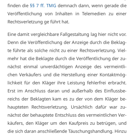
fin­den die
§§ 7 ff. TMG
dem­nach dann, wenn ge­ra­de die
Ver­öf­fent­li­chung von In­hal­ten in Te­le­me­di­en zu ei­ner
Rechts­ver­let­zung ge führt hat.
Ei­ne da­mit ver­gleich­ba­re Fall­ge­stal­tung lag hier nicht vor.
Denn die Ver­öf­fent­li­chung der An­zei­ge durch die Be­klag­
te führ­te als sol­che nicht zu ei­ner Rechts­ver­let­zung. Viel­
mehr hat die Be­klag­te durch die Ver­öf­fent­li­chung der zu­
nächst ein­mal un­ver­däch­ti­gen An­zei­ge des ver­meint­li­
chen Ver­käu­fers und die Her­stel­lung ei­ner Kon­takt­mög­
lich­keit für den Klä­ger ih­re Leis­tung feh­ler­frei er­bracht.
Erst im An­schluss dar­an und au­ßer­halb des Ein­fluss­be­
reichs der Be­klag­ten kam es zu der von dem Klä­ger be­
haup­te­ten Rechts­ver­let­zung. Ur­säch­lich da­für war zu­
nächst der be­haup­te­te Ent­schluss des ver­meint­li­chen Ver­
käu­fers, den Klä­ger um den Kauf­preis zu be­trü­gen, und
die sich dar­an an­schlie­ßen­de Täu­schungs­hand­lung. Hin­zu