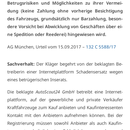
Be­trugs­ri­si­ken und Mög­lich­kei­ten zu ih­rer Ver­mei­
dung (kei­ne Zah­lung oh­ne vor­he­ri­ge Be­sich­ti­gung
des Fahr­zeugs, grund­sätz­lich nur Bar­zah­lung, be­son­
de­re Vor­sicht bei Ab­wick­lung von Ge­schäf­ten über ei­
ne Spe­di­ti­on oder Ree­de­rei) hin­ge­wie­sen wird.
AG Mün­chen, Ur­teil vom 15.09.2017 –
132 C 5588/17
Sach­ver­halt:
Der Klä­ger be­gehrt von der be­klag­ten Be­
trei­be­rin ei­ner In­ter­net­platt­form Scha­dens­er­satz we­gen
ei­nes be­trü­ge­ri­schen In­se­rats.
Die be­klag­te
Au­to­Scou­t24 GmbH
be­treibt ei­ne In­ter­net­
platt­form, auf der ge­werb­li­che und pri­va­te Ver­käu­fer
Kraft­fahr­zeu­ge zum Kauf an­bie­ten und Kauf­in­ter­es­sen­ten
Kon­takt mit den An­bie­tern auf­neh­men kön­nen. Bei der
Re­gis­trie­rung müs­sen so­wohl An­bie­ter als auch Kauf­in­