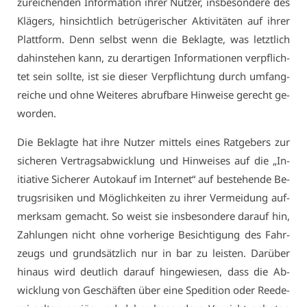
zu­rei­chen­den In­for­ma­ti­on ih­rer Nut­zer, ins­be­son­de­re des
Klä­gers, hin­sicht­lich be­trü­ge­ri­scher Ak­ti­vi­tä­ten auf ih­rer
Platt­form. Denn selbst wenn die Be­klag­te, was letzt­lich
da­hin­ste­hen kann, zu der­ar­ti­gen In­for­ma­tio­nen ver­pflich­
tet sein soll­te, ist sie die­ser Ver­pflich­tung durch um­fang­
rei­che und oh­ne Wei­te­res ab­ruf­ba­re Hin­wei­se ge­recht ge­
wor­den.
Die Be­klag­te hat ih­re Nut­zer mit­tels ei­nes Rat­ge­bers zur
si­che­ren Ver­trags­ab­wick­lung und Hin­wei­ses auf die „In­
itia­ti­ve Si­che­rer Au­to­kauf im In­ter­net“ auf be­ste­hen­de Be­
trugs­ri­si­ken und Mög­lich­kei­ten zu ih­rer Ver­mei­dung auf­
merk­sam ge­macht. So weist sie ins­be­son­de­re dar­auf hin,
Zah­lun­gen nicht oh­ne vor­he­ri­ge Be­sich­ti­gung des Fahr­
zeugs und grund­sätz­lich nur in bar zu leis­ten. Dar­über
hin­aus wird deut­lich dar­auf hin­ge­wie­sen, dass die Ab­
wick­lung von Ge­schäf­ten über ei­ne Spe­di­ti­on oder Ree­de­