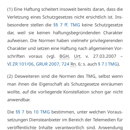
(1) Ei­ne Haf­tung schei­tert in­so­weit be­reits dar­an, dass die
Ver­let­zung ei­nes Schutz­ge­set­zes nicht er­sicht­lich ist. Ins­
be­son­de­re stel­len die
§§ 7 ff. TMG
kei­ne Schutz­ge­set­ze
dar, weil sie kei­nen haf­tungs­be­grün­den­den Cha­rak­ter
auf­wei­sen. Die Nor­men ha­ben viel­mehr pri­vi­le­gie­ren­den
Cha­rak­ter und set­zen ei­ne Haf­tung nach all­ge­mei­nen Vor­
schrif­ten vor­aus (vgl.
BGH
,
Urt
. v. 27.03.2007 –
VI ZR 101/06
,
GRUR 2007, 724
Rn
. 6; s. auch
§ 7 I TMG
).
(2) Des­wei­te­ren sind die Nor­men des TMG, selbst wenn
man ih­nen die Ei­gen­schaft als Schutz­ge­set­ze ein­räu­men
woll­te, auf die vor­lie­gen­de Kon­stel­la­ti­on schon gar nicht
an­wend­bar.
Die
§§ 7
bis
10 TMG
be­stim­men, un­ter wel­chen Vor­aus­
set­zun­gen Diens­te­an­bie­ter im Be­reich der Te­le­me­di­en für
ver­öf­fent­lich­te In­hal­te ver­ant­wort­lich sind. An­wen­dung