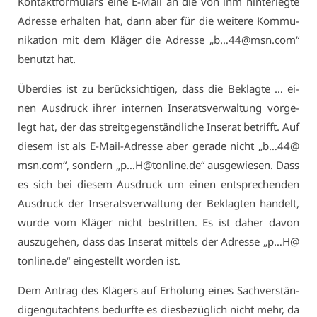
Kon­takt­for­mu­lars ei­ne E-Mail an die von ihm hin­ter­leg­te
Adres­se er­hal­ten hat, dann aber für die wei­te­re Kom­mu­
ni­ka­ti­on mit dem Klä­ger die Adres­se „b…44@​msn.​com“
be­nutzt hat.
Über­dies ist zu be­rück­sich­ti­gen, dass die Be­klag­te … ei­
nen Aus­druck ih­rer in­ter­nen In­se­rats­ver­wal­tung vor­ge­
legt hat, der das streit­ge­gen­ständ­li­che In­se­rat be­trifft. Auf
die­sem ist als E-Mail-Adres­se aber ge­ra­de nicht „b…44@​
msn.​com“, son­dern „p…H@​tonline.​de“ aus­ge­wie­sen. Dass
es sich bei die­sem Aus­druck um ei­nen ent­spre­chen­den
Aus­druck der In­se­rats­ver­wal­tung der Be­klag­ten han­delt,
wur­de vom Klä­ger nicht be­strit­ten. Es ist da­her da­von
aus­zu­ge­hen, dass das In­se­rat mit­tels der Adres­se „p…H@​
tonline.​de“ ein­ge­stellt wor­den ist.
Dem An­trag des Klä­gers auf Er­ho­lung ei­nes Sach­ver­stän­
di­gen­gut­ach­tens be­durf­te es dies­be­züg­lich nicht mehr, da