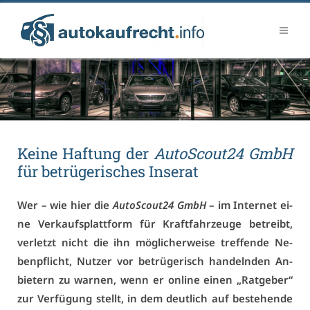
Kei­ne Haf­tung der
Au­to­Scou­t24 GmbH
für be­trü­ge­ri­sches In­se­rat
Wer – wie hier die
Au­to­Scou­t24 GmbH
– im In­ter­net ei­
ne Ver­kaufs­platt­form für Kraft­fahr­zeu­ge be­treibt,
ver­letzt nicht die ihn mög­li­cher­wei­se tref­fen­de Ne­
ben­pflicht, Nut­zer vor be­trü­ge­risch han­deln­den An­
bie­tern zu war­nen, wenn er on­line ei­nen „Rat­ge­ber“
zur Ver­fü­gung stellt, in dem deut­lich auf be­ste­hen­de