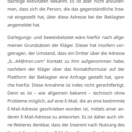
däch­ti­ge Ak­ti­vi­tä­ten be­kannt. Es ist aber nicht an­zu­neh­
men, dass sich die Per­son, die das ge­gen­ständ­li­che In­se­
rat ein­ge­stellt hat, über die­se Adres­se bei der Be­klag­ten
an­ge­mel­det hat.
Dar­le­gungs- und be­weis­be­las­tet wä­re hier­für nach all­ge­
mei­nen Grund­sät­zen der Klä­ger. Die­ser hat in­so­fern vor­
ge­tra­gen, der Um­stand, dass ein Drit­ter über die Adres­se
„b…44@​msn.​com“ Kon­takt zu ihm auf­ge­nom­men ha­be,
nach­dem der Klä­ger über das Kon­takt­for­mu­lar auf der
Platt­form der Be­klag­ten ei­ne An­fra­ge ge­stellt hat, spre­
che hier­für. Die­se An­nah­me ist in­des nicht ge­recht­fer­tigt.
Denn es ist – wie all­ge­mein be­kannt – tech­nisch oh­ne
Pro­ble­me mög­lich, auf ei­ne E-Mail, die an ei­ne be­stimm­te
E-Mail-Adres­se ge­schrie­ben wor­den ist, mit­tels ei­ner an­
de­ren E-Mail-Adres­se zu ant­wor­ten. Es ist da­her auch oh­
ne Wei­te­res denk­bar, dass der In­se­rent nach Nut­zung des