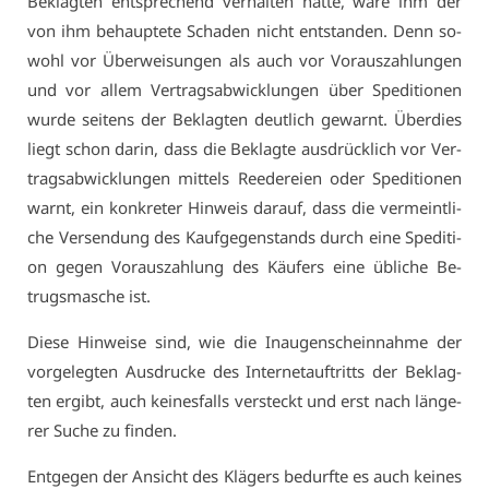
Be­klag­ten ent­spre­chend ver­hal­ten hät­te, wä­re ihm der
von ihm be­haup­te­te Scha­den nicht ent­stan­den. Denn so­
wohl vor Über­wei­sun­gen als auch vor Vor­aus­zah­lun­gen
und vor al­lem Ver­trags­ab­wick­lun­gen über Spe­di­tio­nen
wur­de sei­tens der Be­klag­ten deut­lich ge­warnt. Über­dies
liegt schon dar­in, dass die Be­klag­te aus­drück­lich vor Ver­
trags­ab­wick­lun­gen mit­tels Ree­de­rei­en oder Spe­di­tio­nen
warnt, ein kon­kre­ter Hin­weis dar­auf, dass die ver­meint­li­
che Ver­sen­dung des Kauf­ge­gen­stands durch ei­ne Spe­di­ti­
on ge­gen Vor­aus­zah­lung des Käu­fers ei­ne üb­li­che Be­
trugs­ma­sche ist.
Die­se Hin­wei­se sind, wie die In­au­gen­schein­nah­me der
vor­ge­leg­ten Aus­dru­cke des In­ter­net­auf­tritts der Be­klag­
ten er­gibt, auch kei­nes­falls ver­steckt und erst nach län­ge­
rer Su­che zu fin­den.
Ent­ge­gen der An­sicht des Klä­gers be­durf­te es auch kei­nes