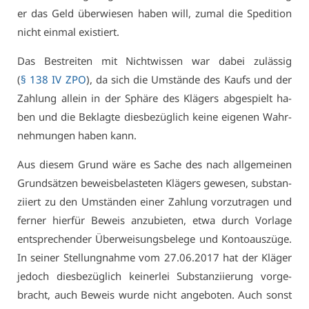
er das Geld über­wie­sen ha­ben will, zu­mal die Spe­di­ti­on
nicht ein­mal exis­tiert.
Das Be­strei­ten mit Nicht­wis­sen war da­bei zu­läs­sig
(
§ 138 IV ZPO
), da sich die Um­stän­de des Kaufs und der
Zah­lung al­lein in der Sphä­re des Klä­gers ab­ge­spielt ha­
ben und die Be­klag­te dies­be­züg­lich kei­ne ei­ge­nen Wahr­
neh­mun­gen ha­ben kann.
Aus die­sem Grund wä­re es Sa­che des nach all­ge­mei­nen
Grund­sät­zen be­weis­be­las­te­ten Klä­gers ge­we­sen, sub­stan­
zi­iert zu den Um­stän­den ei­ner Zah­lung vor­zu­tra­gen und
fer­ner hier­für Be­weis an­zu­bie­ten, et­wa durch Vor­la­ge
ent­spre­chen­der Über­wei­sungs­be­le­ge und Kon­to­aus­zü­ge.
In sei­ner Stel­lung­nah­me vom 27.06.2017 hat der Klä­ger
je­doch dies­be­züg­lich kei­ner­lei Sub­stan­zi­ie­rung vor­ge­
bracht, auch Be­weis wur­de nicht an­ge­bo­ten. Auch sonst