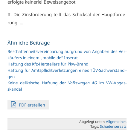
er­folg­te kei­ner­lei Be­weis­an­ge­bot.
II. Die Zins­for­de­rung teilt das Schick­sal der Haupt­for­de­
rung. …
Ähn­li­che Bei­trä­ge
Be­schaf­fen­heits­ver­ein­ba­rung auf­grund von An­ga­ben des Ver­
käu­fers in ei­nem „mobile.​de“-In­se­rat
Haf­tung des Kfz-Her­stel­lers für Pkw-Brand
Haf­tung für Amts­pflicht­ver­let­zun­gen ei­nes TÜV-Sach­ver­stän­di­
gen
Kei­ne de­lik­ti­sche Haf­tung der
Volks­wa­gen AG
im VW-Ab­gas­
skan­dal
PDF er­stel­len
Ab­ge­legt un­ter:
All­ge­mei­nes
Tags:
Scha­dens­er­satz