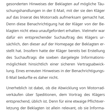
ge­son­der­ten Hin­wei­ses der Be­klag­ten auf mög­li­che Täu­
schungs­hand­lun­gen in der E-Mail, mit der sie den Klä­ger
auf das In­se­rat des Mo­tor­rads auf­merk­sam ge­macht hat.
Denn die­se Be­nach­rich­ti­gung hat der Klä­ger von der Be­
klag­ten nicht et­wa un­auf­ge­for­dert er­hal­ten. Viel­mehr war
da­für ein ent­spre­chen­der Such­auf­trag des Klä­gers ur­
säch­lich, den die­ser auf der Home­page der Be­klag­ten er­
stellt hat. In­so­fern hat­te der Klä­ger be­reits bei Er­stel­lung
des Such­auf­trags die so­eben dar­ge­leg­te In­for­ma­ti­ons­
mög­lich­keit hin­sicht­lich ei­ner si­che­ren Ver­trags­ab­wick­
lung. Ei­nes er­neu­ten Hin­wei­ses in der Be­nach­rich­ti­gungs-
E-Mail be­durf­te es da­her nicht.
Un­er­heb­lich ist da­bei, ob die Ab­wick­lung von Mo­tor­rad­
ver­käu­fen über Spe­di­tio­nen, dem Vor­trag des Klä­gers
ent­spre­chend, üb­lich ist. Denn für ei­ne et­wai­ge Pflicht­ver­
let­zung der Be­klag­ten ist al­lein re­le­vant, ob sie In­for­ma­