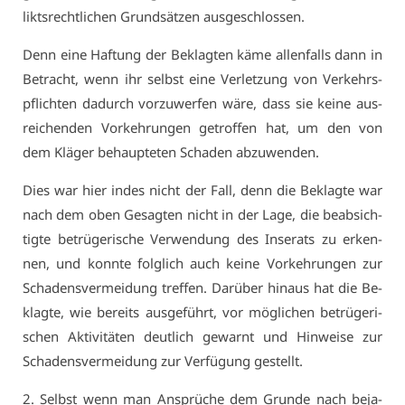
liktsrecht­li­chen Grund­sät­zen aus­ge­schlos­sen.
Denn ei­ne Haf­tung der Be­klag­ten kä­me al­len­falls dann in
Be­tracht, wenn ihr selbst ei­ne Ver­let­zung von Ver­kehrs­
pflich­ten da­durch vor­zu­wer­fen wä­re, dass sie kei­ne aus­
rei­chen­den Vor­keh­run­gen ge­trof­fen hat, um den von
dem Klä­ger be­haup­te­ten Scha­den ab­zu­wen­den.
Dies war hier in­des nicht der Fall, denn die Be­klag­te war
nach dem oben Ge­sag­ten nicht in der La­ge, die be­ab­sich­
tig­te be­trü­ge­ri­sche Ver­wen­dung des In­se­rats zu er­ken­
nen, und konn­te folg­lich auch kei­ne Vor­keh­run­gen zur
Scha­dens­ver­mei­dung tref­fen. Dar­über hin­aus hat die Be­
klag­te, wie be­reits aus­ge­führt, vor mög­li­chen be­trü­ge­ri­
schen Ak­ti­vi­tä­ten deut­lich ge­warnt und Hin­wei­se zur
Scha­dens­ver­mei­dung zur Ver­fü­gung ge­stellt.
2. Selbst wenn man An­sprü­che dem Grun­de nach be­ja­