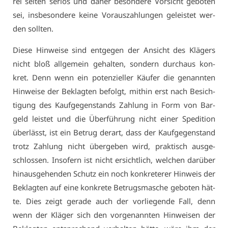
rei sel­ten se­ri­ös und da­her be­son­de­re Vor­sicht ge­bo­ten
sei, ins­be­son­de­re kei­ne Vor­aus­zah­lun­gen ge­leis­tet wer­
den soll­ten.
Die­se Hin­wei­se sind ent­ge­gen der An­sicht des Klä­gers
nicht bloß all­ge­mein ge­hal­ten, son­dern durch­aus kon­
kret. Denn wenn ein po­ten­zi­el­ler Käu­fer die ge­nann­ten
Hin­wei­se der Be­klag­ten be­folgt, mit­hin erst nach Be­sich­
ti­gung des Kauf­ge­gen­stands Zah­lung in Form von Bar­
geld leis­tet und die Über­füh­rung nicht ei­ner Spe­di­ti­on
über­lässt, ist ein Be­trug der­art, dass der Kauf­ge­gen­stand
trotz Zah­lung nicht über­ge­ben wird, prak­tisch aus­ge­
schlos­sen. In­so­fern ist nicht er­sicht­lich, wel­chen dar­über
hin­aus­ge­hen­den Schutz ein noch kon­kre­te­rer Hin­weis der
Be­klag­ten auf ei­ne kon­kre­te Be­trugs­ma­sche ge­bo­ten hät­
te. Dies zeigt ge­ra­de auch der vor­lie­gen­de Fall, denn
wenn der Klä­ger sich den vor­ge­nann­ten Hin­wei­sen der