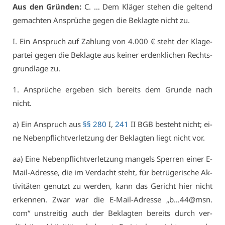
Aus den Grün­den:
C. … Dem Klä­ger ste­hen die gel­tend
ge­mach­ten An­sprü­che ge­gen die Be­klag­te nicht zu.
I. Ein An­spruch auf Zah­lung von 4.000 € steht der Kla­ge­
par­tei ge­gen die Be­klag­te aus kei­ner er­denk­li­chen Rechts­
grund­la­ge zu.
1. An­sprü­che er­ge­ben sich be­reits dem Grun­de nach
nicht.
a) Ein An­spruch aus
§§ 280
I,
241
II BGB be­steht nicht; ei­
ne Ne­ben­pflicht­ver­let­zung der Be­klag­ten liegt nicht vor.
aa) Ei­ne Ne­ben­pflicht­ver­let­zung man­gels Sper­ren ei­ner E-
Mail-Adres­se, die im Ver­dacht steht, für be­trü­ge­ri­sche Ak­
ti­vi­tä­ten ge­nutzt zu wer­den, kann das Ge­richt hier nicht
er­ken­nen. Zwar war die E-Mail-Adres­se „b…44@​msn.​
com“ un­strei­tig auch der Be­klag­ten be­reits durch ver­