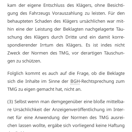
kam der ei­ge­ne Ent­schluss des Klä­gers, oh­ne Be­sich­ti­
gung des Fahr­zeugs Vor­aus­zah­lung zu leis­ten. Für den
be­haup­te­ten Scha­den des Klä­gers ur­säch­li­chen war mit­
hin ei­ne der Leis­tung der Be­klag­ten nach­ge­la­ger­te Täu­
schung des Klä­gers durch Drit­te und ein da­mit kor­re­
spon­die­ren­der Irr­tum des Klä­gers. Es ist in­des nicht
Zweck der Nor­men des TMG, vor der­ar­ti­gen Täu­schun­
gen zu schüt­zen.
Folg­lich kommt es auch auf die Fra­ge, ob die Be­klag­te
sich die In­hal­te im Sin­ne der
BGH
-Recht­spre­chung zum
TMG zu ei­gen ge­macht hat, nicht an.
(3) Selbst wenn man dem­ge­gen­über ei­ne blo­ße mit­tel­ba­
re Ur­säch­lich­keit der An­zei­gen­ver­öf­fent­li­chung im In­ter­
net für ei­ne An­wen­dung der Nor­men des TMG aus­rei­
chen las­sen woll­te, er­gä­be sich vor­lie­gend kei­ne Haf­tung