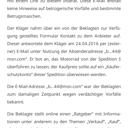
mit ei­nem Link zu die­sem In­se­rat. Die­se E-Mail ent­hält
kei­ne Hin­wei­se auf be­trü­ge­ri­sche Vor­fäl­le und be­stimm­te
Be­trugs­ma­schen.
Der Klä­ger nahm über ein von der Be­klag­ten zur Ver­fü­
gung ge­stell­tes For­mu­lar Kon­takt zu dem An­bie­ter auf.
Die­ser ant­wor­te­te dem Klä­ger am 24.04.2016 per (ex­ter­
ner) E-Mail un­ter Nut­zung der Ab­sen­de­r­adres­se „b…44@​
msn.​com“. Er bot an, das Mo­tor­rad von der Spe­di­ti­on
S
über­füh­ren zu las­sen; der Kauf­preis soll­te auf ein „Käu­fer­
schutz­kon­to“ die­ser Spe­di­ti­on über­wie­sen wer­den.
Die E-Mail-Adres­se „b…44@​msn.​com“ war der Be­klag­ten
zum da­ma­li­gen Zeit­punkt we­gen ver­däch­ti­ger Vor­fäl­le
be­kannt.
Die Be­klag­te stellt on­line ei­nen „Rat­ge­ber“ mit In­for­ma­
tio­nen un­ter an­de­rem zu den The­men „Ver­kauf“, „Kauf“,