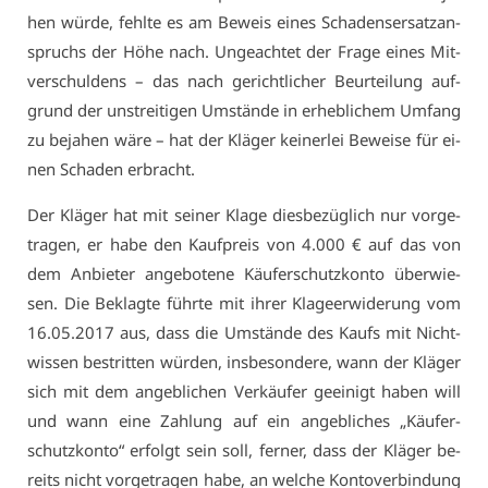
hen wür­de, fehl­te es am Be­weis ei­nes Scha­dens­er­satz­an­
spruchs der Hö­he nach. Un­ge­ach­tet der Fra­ge ei­nes Mit­
ver­schul­dens – das nach ge­richt­li­cher Be­ur­tei­lung auf­
grund der un­strei­ti­gen Um­stän­de in er­heb­li­chem Um­fang
zu be­ja­hen wä­re – hat der Klä­ger kei­ner­lei Be­wei­se für ei­
nen Scha­den er­bracht.
Der Klä­ger hat mit sei­ner Kla­ge dies­be­züg­lich nur vor­ge­
tra­gen, er ha­be den Kauf­preis von 4.000 € auf das von
dem An­bie­ter an­ge­bo­te­ne Käu­fer­schutz­kon­to über­wie­
sen. Die Be­klag­te führ­te mit ih­rer Kla­ge­er­wi­de­rung vom
16.05.2017 aus, dass die Um­stän­de des Kaufs mit Nicht­
wis­sen be­strit­ten wür­den, ins­be­son­de­re, wann der Klä­ger
sich mit dem an­geb­li­chen Ver­käu­fer ge­ei­nigt ha­ben will
und wann ei­ne Zah­lung auf ein an­geb­li­ches „Käu­fer­
schutz­kon­to“ er­folgt sein soll, fer­ner, dass der Klä­ger be­
reits nicht vor­ge­tra­gen ha­be, an wel­che Kon­to­ver­bin­dung